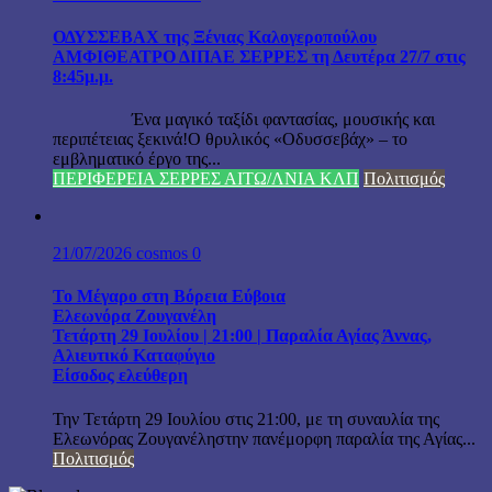
ΟΔΥΣΣΕΒΑΧ της Ξένιας Καλογεροπούλου
ΑΜΦΙΘΕΑΤΡΟ ΔΙΠΑΕ ΣΕΡΡΕΣ τη Δευτέρα 27/7 στις
8:45μ.μ.
Ένα μαγικό ταξίδι φαντασίας, μουσικής και
περιπέτειας ξεκινά!Ο θρυλικός «Οδυσσεβάχ» – το
εμβληματικό έργο της...
ΠΕΡΙΦΕΡΕΙΑ ΣΕΡΡΕΣ ΑΙΤΩ/ΛΝΙΑ ΚΛΠ
Πολιτισμός
21/07/2026
cosmos
0
Το Μέγαρο στη Βόρεια Εύβοια
Ελεωνόρα Ζουγανέλη
Τετάρτη 29 Ιουλίου | 21:00 | Παραλία Αγίας Άννας,
Αλιευτικό Καταφύγιο
Είσοδος ελεύθερη
Την Τετάρτη 29 Ιουλίου στις 21:00, με τη συναυλία της
Ελεωνόρας Ζουγανέληστην πανέμορφη παραλία της Αγίας...
Πολιτισμός