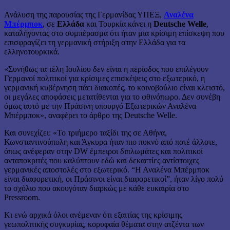
Ανάλυση της παρουσίας της Γερμανίδας ΥΠΕΞ,
Αναλένα
Μπέρμποκ
, σε
Ελλάδα
και Τουρκία κάνει η
Deutsche Welle
,
καταλήγοντας στο συμπέρασμα ότι ήταν μια κρίσιμη επίσκεψη που
επισφραγίζει τη γερμανική στήριξη στην Ελλάδα για τα
ελληνοτουρκικά.
«Συνήθως τα τέλη Ιουλίου δεν είναι η περίοδος που επιλέγουν
Γερμανοί πολιτικοί για κρίσιμες επισκέψεις στο εξωτερικό, η
γερμανική κυβέρνηση πάει διακοπές, το κοινοβούλιο είναι κλειστό,
οι μεγάλες αποφάσεις μετατίθενται για το φθινόπωρο. Δεν συνέβη
όμως αυτό με την Πράσινη υπουργό Εξωτερικών Αναλένα
Μπέρμποκ», αναφέρει το άρθρο της Deutsche Welle.
Και συνεχίζει: «Το τριήμερο ταξίδι της σε Αθήνα,
Κωνσταντινούπολη και Άγκυρα ήταν πιο πυκνό από ποτέ άλλοτε,
όπως ανέφεραν στην DW έμπειροι διπλωμάτες και πολιτικοί
ανταποκριτές που καλύπτουν εδώ και δεκαετίες αντίστοιχες
γερμανικές αποστολές στο εξωτερικό. “Η Αναλένα Μπέρμποκ
είναι διαφορετική, οι Πράσινοι είναι διαφορετικοί”, ήταν λίγο πολύ
το σχόλιο που ακουγόταν διαρκώς με κάθε ευκαιρία στο
Pressroom.
Κι ενώ αρχικά όλοι ανέμεναν ότι εξαιτίας της κρίσιμης
γεωπολιτικής συγκυρίας, κορυφαία θέματα στην ατζέντα των