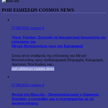
ΡΟΗ ΕΙΔΗΣΕΩΝ COSMOS NEWS
07/08/2026
cosmos
0
Νίκος Ταχιάος: Ξεκινούν τα δοκιμαστικά δρομολόγια της
επέκτασης του
Μετρό Θεσσαλονίκης προς την Καλαμαριά
Στους πέντε σταθμούς της επέκτασης του Μετρό
Θεσσαλονίκης προς τηνΚαλαμαριά (Νομαρχία, Καλαμαριά,
Αρετσού, Νέα Κρήνη, και...
ροή ειδήσεων cosmos news
07/08/2026
cosmos
0
Φωτιά στη Βοιωτία – Προφυλακίστηκαν ο Δήμαρχος
Στυλίδας, ο εργολάβος και ο επιχειρηματίας με τις
ανεμογεννήτριες