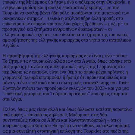
επαφών της Μπέρμποκ θα ήταν μόνο ο πόλεμος στην Ουκρανία, η
ενεργειακή κρίση και η απειλή επισιτιστικής κρίσης – με την
Τουρκία να αναλαμβάνει ήδη ρόλο μεσάζονται στη μεταφορά των
ουκρανικών σιτηρών – τελικά η ατζέντα πήρε άλλη τροπή: στο
επίκεντρο των επαφών και στις δύο χώρες βρέθηκαν – μαζί με το
προσφυγικό και ζητήματα ανθρωπίνων δικαιωμάτων – οι
ελληνοτουρκικές σχέσεις και ειδικότερα το ζήτημα της τουρκικής
αμφισβήτησης της ελληνικής κυριαρχίας στα νησιά του ανατολικού
Αιγαίου.
Η αμφισβήτηση της ελληνικής κυριαρχίας δεν είναι μόνο «σόου»
Το ζήτημα των τουρκικών αξιώσεων στο Αιγαίο, όπως φάνηκε από
συζητήσεις με ανώτατες διπλωματικές πηγές της Γερμανίας στο
περιθώριο των επαφών, είναι ένα θέμα το οποίο μέχρι πρότινος η
γερμανική πλευρά υποτιμούσε ή ήλπιζε ότι πρόκειται απλώς και
μόνο για ένα «πολιτικό σόου εσωτερικής κατανάλωσης του Ταγίπ
Ερντογάν ενόψει των προεδρικών εκλογών του 2023» και για μια
“επιθετική ρητορική του Τούρκου προέδρου” που όμως σταματά
στα λόγια.
Πλέον, όπως μας είπαν αλλά και όπως άλλωστε κατέστη παραπάνω
από σαφές – και από τις δηλώσεις Μπέρμποκ στις δύο
συνεντεύξεις τύπου σε Αθήνα και Κωνσταντινούπολη – ότι οι
τουρκικές αμφισβητήσεις θα πρέπει να ιδωθούν υπό άλλο πρίσμα:
ως μια συνειδητή στρατηγική επιλογή της Τουρκίας στο πεδίο της