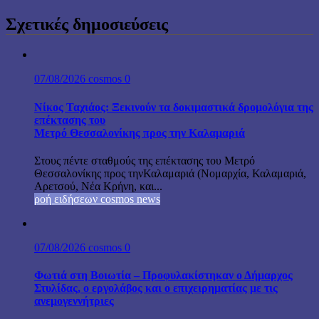
Σχετικές δημοσιεύσεις
07/08/2026
cosmos
0
Νίκος Ταχιάος: Ξεκινούν τα δοκιμαστικά δρομολόγια της
επέκτασης του
Μετρό Θεσσαλονίκης προς την Καλαμαριά
Στους πέντε σταθμούς της επέκτασης του Μετρό
Θεσσαλονίκης προς τηνΚαλαμαριά (Νομαρχία, Καλαμαριά,
Αρετσού, Νέα Κρήνη, και...
ροή ειδήσεων cosmos news
07/08/2026
cosmos
0
Φωτιά στη Βοιωτία – Προφυλακίστηκαν ο Δήμαρχος
Στυλίδας, ο εργολάβος και ο επιχειρηματίας με τις
ανεμογεννήτριες