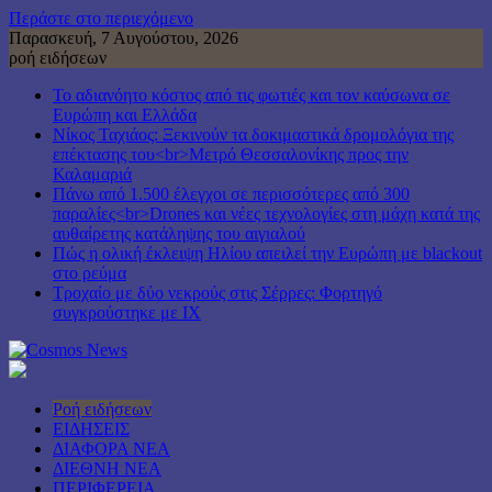
Περάστε στο περιεχόμενο
Παρασκευή, 7 Αυγούστου, 2026
ροή ειδήσεων
Το αδιανόητο κόστος από τις φωτιές και τον καύσωνα σε
Ευρώπη και Ελλάδα
Νίκος Ταχιάος: Ξεκινούν τα δοκιμαστικά δρομολόγια της
επέκτασης του<br>Μετρό Θεσσαλονίκης προς την
Καλαμαριά
Πάνω από 1.500 έλεγχοι σε περισσότερες από 300
παραλίες<br>Drones και νέες τεχνολογίες στη μάχη κατά της
αυθαίρετης κατάληψης του αιγιαλού
Πώς η ολική έκλειψη Ηλίου απειλεί την Ευρώπη με blackout
στο ρεύμα
Τροχαίο με δύο νεκρούς στις Σέρρες: Φορτηγό
συγκρούστηκε με ΙΧ
Ροή ειδήσεων
ΕΙΔΗΣΕΙΣ
ΔΙΑΦΟΡΑ ΝΕΑ
ΔΙΕΘΝΗ ΝΕΑ
ΠΕΡΙΦΕΡΕΙΑ