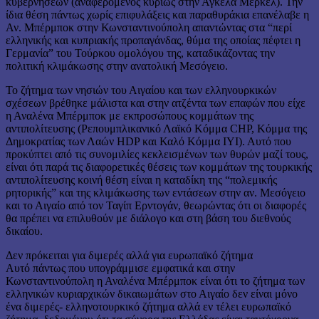
κυβερνήσεων (αναφερόμενος κυρίως στην Άγκελα Μέρκελ). Την
ίδια θέση πάντως χωρίς επιφυλάξεις και παραθυράκια επανέλαβε η
Αν. Μπέρμποκ στην Κωνσταντινούπολη απαντώντας στα “περί
ελληνικής και κυπριακής προπαγάνδας, θύμα της οποίας πέφτει η
Γερμανία” του Τούρκου ομολόγου της, καταδικάζοντας την
πολιτική κλιμάκωσης στην ανατολική Μεσόγειο.
Το ζήτημα των νησιών του Αιγαίου και των ελληνουρκικών
σχέσεων βρέθηκε μάλιστα και στην ατζέντα των επαφών που είχε
η Αναλένα Μπέρμποκ με εκπροσώπους κομμάτων της
αντιπολίτευσης (Ρεπουμπλικανικό Λαϊκό Κόμμα CHP, Κόμμα της
Δημοκρατίας των Λαών HDP και Καλό Κόμμα ΙYI). Αυτό που
προκύπτει από τις συνομιλίες κεκλεισμένων των θυρών μαζί τους,
είναι ότι παρά τις διαφορετικές θέσεις των κομμάτων της τουρκικής
αντιπολίτευσης κοινή θέση είναι η καταδίκη της “πολεμικής
ρητορικής” και της κλιμάκωσης των εντάσεων στην αν. Μεσόγειο
και το Αιγαίο από τον Ταγίπ Ερντογάν, θεωρώντας ότι οι διαφορές
θα πρέπει να επιλυθούν με διάλογο και στη βάση του διεθνούς
δικαίου.
Δεν πρόκειται για διμερές αλλά για ευρωπαϊκό ζήτημα
Αυτό πάντως που υπογράμμισε εμφατικά και στην
Κωνσταντινούπολη η Αναλένα Μπέρμποκ είναι ότι το ζήτημα των
ελληνικών κυριαρχικών δικαιωμάτων στο Αιγαίο δεν είναι μόνο
ένα διμερές- ελληνοτουρκικό ζήτημα αλλά εν τέλει ευρωπαϊκό