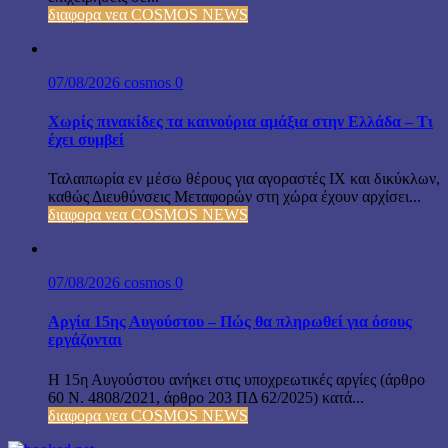
διαφορα νεα COSMOS NEWS
07/08/2026
cosmos
0
Χωρίς πινακίδες τα καινούρια αμάξια στην Ελλάδα – Τι
έχει συμβεί
Ταλαιπωρία εν μέσω θέρους για αγοραστές ΙΧ και δικύκλων,
καθώς Διευθύνσεις Μεταφορών στη χώρα έχουν αρχίσει...
διαφορα νεα COSMOS NEWS
07/08/2026
cosmos
0
Αργία 15ης Αυγούστου – Πώς θα πληρωθεί για όσους
εργάζονται
Η 15η Αυγούστου ανήκει στις υποχρεωτικές αργίες (άρθρο
60 Ν. 4808/2021, άρθρο 203 ΠΔ 62/2025) κατά...
διαφορα νεα COSMOS NEWS