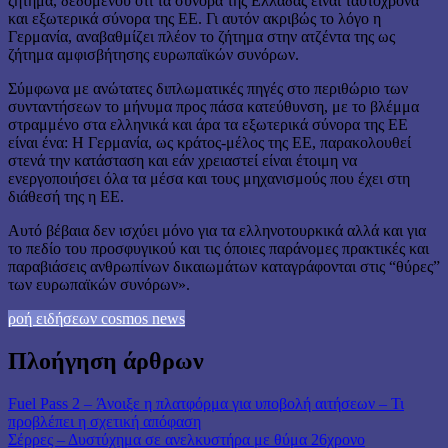
ζήτημα, δεδομένου ότι τα σύνορα της Ελλάδας είναι ταυτόχρονα
και εξωτερικά σύνορα της ΕΕ. Γι αυτόν ακριβώς το λόγο η
Γερμανία, αναβαθμίζει πλέον το ζήτημα στην ατζέντα της ως
ζήτημα αμφισβήτησης ευρωπαϊκών συνόρων.
Σύμφωνα με ανώτατες διπλωματικές πηγές στο περιθώριο των
συνταντήσεων το μήνυμα προς πάσα κατεύθυνση, με το βλέμμα
στραμμένο στα ελληνικά και άρα τα εξωτερικά σύνορα της ΕΕ
είναι ένα: Η Γερμανία, ως κράτος-μέλος της ΕΕ, παρακολουθεί
στενά την κατάσταση και εάν χρειαστεί είναι έτοιμη να
ενεργοποιήσει όλα τα μέσα και τους μηχανισμούς που έχει στη
διάθεσή της η ΕΕ.
Αυτό βέβαια δεν ισχύει μόνο για τα ελληνοτουρκικά αλλά και για
το πεδίο του προσφυγικού και τις όποιες παράνομες πρακτικές και
παραβιάσεις ανθρωπίνων δικαιωμάτων καταγράφονται στις “θύρες”
των ευρωπαϊκών συνόρων».
ροή ειδήσεων cosmos news
Πλοήγηση άρθρων
Fuel Pass 2 – Άνοιξε η πλατφόρμα για υποβολή αιτήσεων – Τι
προβλέπει η σχετική απόφαση
Σέρρες – Δυστύχημα σε ανελκυστήρα με θύμα 26χρονο