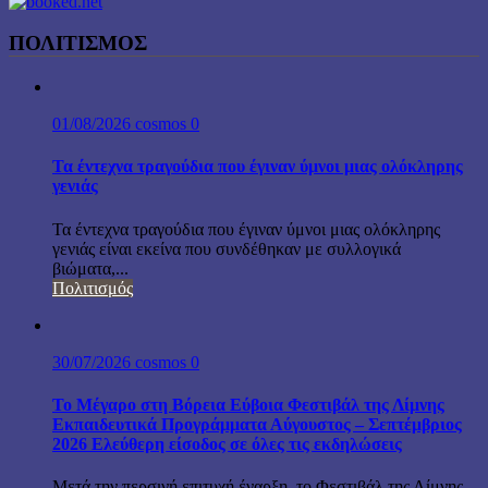
ΠΟΛΙΤΙΣΜΟΣ
01/08/2026
cosmos
0
Τα έντεχνα τραγούδια που έγιναν ύμνοι μιας ολόκληρης
γενιάς
Τα έντεχνα τραγούδια που έγιναν ύμνοι μιας ολόκληρης
γενιάς είναι εκείνα που συνδέθηκαν με συλλογικά
βιώματα,...
Πολιτισμός
30/07/2026
cosmos
0
Το Μέγαρο στη Βόρεια Εύβοια Φεστιβάλ της Λίμνης
Εκπαιδευτικά Προγράμματα Αύγουστος – Σεπτέμβριος
2026 Ελεύθερη είσοδος σε όλες τις εκδηλώσεις
Μετά την περσινή επιτυχή έναρξη, το Φεστιβάλ της Λίμνης