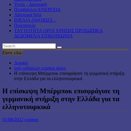
Υγεία – Διατροφή
Περιβάλλον-ΕΝΕΡΓΕΙΑ
Αθλητικά Νέα
ΒΙΒΛΙΑ-SWOBIZZ –
Πολιτισμός
TAYTOTHTA ΟΡΟΙ ΧΡΗΣΗΣ ΠΡΟΣΩΠΙΚΑ
ΔΕΔΟΜΕΝΑ ΕΠΙΚΟΙΝΩΝΙΑ
Είστε εδώ:
Αρχική
ροή ειδήσεων cosmos news
Η επίσκεψη Μπέρμποκ επισφράγισε τη γερμανική στήριξη
στην Ελλάδα για τα ελληνοτουρκικά
Η επίσκεψη Μπέρμποκ επισφράγισε τη
γερμανική στήριξη στην Ελλάδα για τα
ελληνοτουρκικά
01/08/2022
cosmos