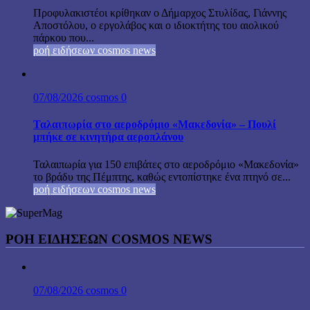
Προφυλακιστέοι κρίθηκαν ο Δήμαρχος Στυλίδας, Γιάννης
Αποστόλου, ο εργολάβος και ο ιδιοκτήτης του αιολικού
πάρκου που...
ροή ειδήσεων cosmos news
07/08/2026
cosmos
0
Ταλαιπωρία στο αεροδρόμιο «Μακεδονία» – Πουλί
μπήκε σε κινητήρα αεροπλάνου
Ταλαιπωρία για 150 επιβάτες στο αεροδρόμιο «Μακεδονία»
το βράδυ της Πέμπτης, καθώς εντοπίστηκε ένα πτηνό σε...
ροή ειδήσεων cosmos news
ΡΟΉ ΕΙΔΉΣΕΩΝ COSMOS NEWS
07/08/2026
cosmos
0