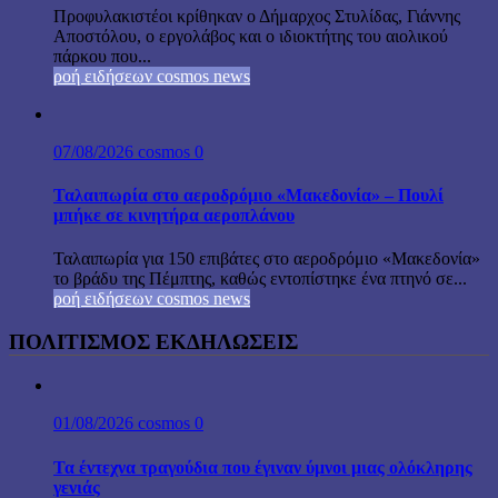
Προφυλακιστέοι κρίθηκαν ο Δήμαρχος Στυλίδας, Γιάννης
Αποστόλου, ο εργολάβος και ο ιδιοκτήτης του αιολικού
πάρκου που...
ροή ειδήσεων cosmos news
07/08/2026
cosmos
0
Ταλαιπωρία στο αεροδρόμιο «Μακεδονία» – Πουλί
μπήκε σε κινητήρα αεροπλάνου
Ταλαιπωρία για 150 επιβάτες στο αεροδρόμιο «Μακεδονία»
το βράδυ της Πέμπτης, καθώς εντοπίστηκε ένα πτηνό σε...
ροή ειδήσεων cosmos news
ΠΟΛΙΤΙΣΜΟΣ ΕΚΔΗΛΩΣΕΙΣ
01/08/2026
cosmos
0
Τα έντεχνα τραγούδια που έγιναν ύμνοι μιας ολόκληρης
γενιάς