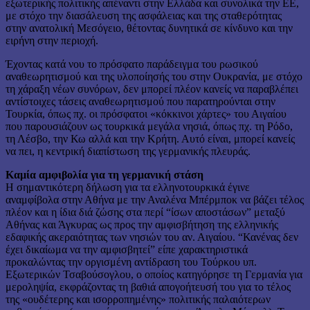
εξωτερικής πολιτικής απέναντι στην Ελλάδα και συνολικά την ΕΕ,
με στόχο την διασάλευση της ασφάλειας και της σταθερότητας
στην ανατολική Μεσόγειο, θέτοντας δυνητικά σε κίνδυνο και την
ειρήνη στην περιοχή.
Έχοντας κατά νου το πρόσφατο παράδειγμα του ρωσικού
αναθεωρητισμού και της υλοποίησής του στην Ουκρανία, με στόχο
τη χάραξη νέων συνόρων, δεν μπορεί πλέον κανείς να παραβλέπει
αντίστοιχες τάσεις αναθεωρητισμού που παρατηρούνται στην
Τουρκία, όπως πχ. οι πρόσφατοι «κόκκινοι χάρτες» του Αιγαίου
που παρουσιάζουν ως τουρκικά μεγάλα νησιά, όπως πχ. τη Ρόδο,
τη Λέσβο, την Κω αλλά και την Κρήτη. Αυτό είναι, μπορεί κανείς
να πει, η κεντρική διαπίστωση της γερμανικής πλευράς.
Καμία αμφιβολία για τη γερμανική στάση
Η σημαντικότερη δήλωση για τα ελληνοτουρκικά έγινε
αναμφίβολα στην Αθήνα με την Αναλένα Μπέρμποκ να βάζει τέλος
πλέον και η ίδια διά ζώσης στα περί “ίσων αποστάσων” μεταξύ
Αθήνας και Άγκυρας ως προς την αμφισβήτηση της ελληνικής
εδαφικής ακεραιότητας των νησιών του αν. Αιγαίου. “Κανένας δεν
έχει δικαίωμα να την αμφισβητεί” είπε χαρακτηριστικά
προκαλώντας την οργισμένη αντίδραση του Τούρκου υπ.
Εξωτερικών Τσαβούσογλου, ο οποίος κατηγόρησε τη Γερμανία για
μεροληψία, εκφράζοντας τη βαθιά απογοήτευσή του για το τέλος
της «ουδέτερης και ισορροπημένης» πολιτικής παλαιότερων