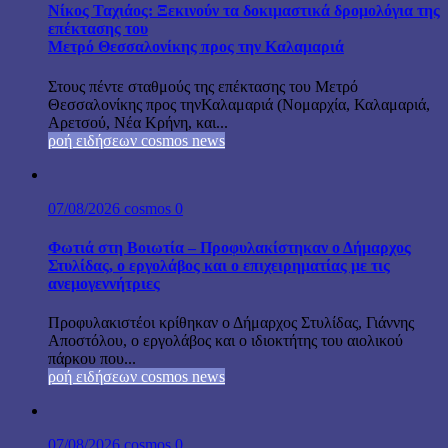
Νίκος Ταχιάος: Ξεκινούν τα δοκιμαστικά δρομολόγια της
επέκτασης του
Μετρό Θεσσαλονίκης προς την Καλαμαριά
Στους πέντε σταθμούς της επέκτασης του Μετρό
Θεσσαλονίκης προς τηνΚαλαμαριά (Νομαρχία, Καλαμαριά,
Αρετσού, Νέα Κρήνη, και...
ροή ειδήσεων cosmos news
07/08/2026
cosmos
0
Φωτιά στη Βοιωτία – Προφυλακίστηκαν ο Δήμαρχος
Στυλίδας, ο εργολάβος και ο επιχειρηματίας με τις
ανεμογεννήτριες
Προφυλακιστέοι κρίθηκαν ο Δήμαρχος Στυλίδας, Γιάννης
Αποστόλου, ο εργολάβος και ο ιδιοκτήτης του αιολικού
πάρκου που...
ροή ειδήσεων cosmos news
07/08/2026
cosmos
0