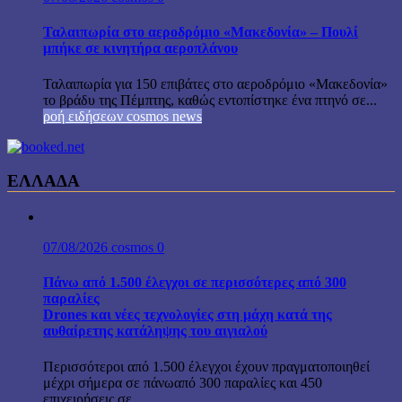
Ταλαιπωρία στο αεροδρόμιο «Μακεδονία» – Πουλί
μπήκε σε κινητήρα αεροπλάνου
Ταλαιπωρία για 150 επιβάτες στο αεροδρόμιο «Μακεδονία»
το βράδυ της Πέμπτης, καθώς εντοπίστηκε ένα πτηνό σε...
ροή ειδήσεων cosmos news
ΕΛΛΑΔΑ
07/08/2026
cosmos
0
Πάνω από 1.500 έλεγχοι σε περισσότερες από 300
παραλίες
Drones και νέες τεχνολογίες στη μάχη κατά της
αυθαίρετης κατάληψης του αιγιαλού
Περισσότεροι από 1.500 έλεγχοι έχουν πραγματοποιηθεί
μέχρι σήμερα σε πάνωαπό 300 παραλίες και 450
επιχειρήσεις σε...