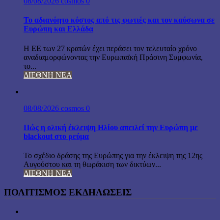
08/08/2026
cosmos
0
Το αδιανόητο κόστος από τις φωτιές και τον καύσωνα σε
Ευρώπη και Ελλάδα
Η ΕΕ των 27 κρατών έχει περάσει τον τελευταίο χρόνο
αναδιαμορφώνοντας την Ευρωπαϊκή Πράσινη Συμφωνία,
το...
ΔΙΕΘΝΗ ΝΕΑ
08/08/2026
cosmos
0
Πώς η ολική έκλειψη Ηλίου απειλεί την Ευρώπη με
blackout στο ρεύμα
Το σχέδιο δράσης της Ευρώπης για την έκλειψη της 12ης
Αυγούστου και τη θωράκιση των δικτύων...
ΔΙΕΘΝΗ ΝΕΑ
ΠΟΛΙΤΙΣΜΟΣ ΕΚΔΗΛΩΣΕΙΣ