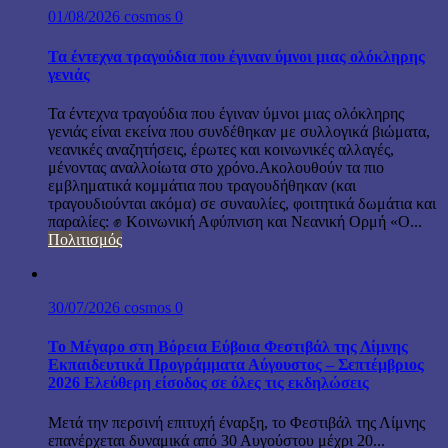
01/08/2026
cosmos
0
Τα έντεχνα τραγούδια που έγιναν ύμνοι μιας ολόκληρης
γενιάς
Τα έντεχνα τραγούδια που έγιναν ύμνοι μιας ολόκληρης
γενιάς είναι εκείνα που συνδέθηκαν με συλλογικά βιώματα,
νεανικές αναζητήσεις, έρωτες και κοινωνικές αλλαγές,
μένοντας αναλλοίωτα στο χρόνο.Ακολουθούν τα πιο
εμβληματικά κομμάτια που τραγουδήθηκαν (και
τραγουδιούνται ακόμα) σε συναυλίες, φοιτητικά δωμάτια και
παραλίες: ✊ Κοινωνική Αφύπνιση και Νεανική Ορμή «Ο...
Πολιτισμός
30/07/2026
cosmos
0
Το Μέγαρο στη Βόρεια Εύβοια Φεστιβάλ της Λίμνης
Εκπαιδευτικά Προγράμματα Αύγουστος – Σεπτέμβριος
2026 Ελεύθερη είσοδος σε όλες τις εκδηλώσεις
Μετά την περσινή επιτυχή έναρξη, το Φεστιβάλ της Λίμνης
επανέρχεται δυναμικά από 30 Αυγούστου μέχρι 20...