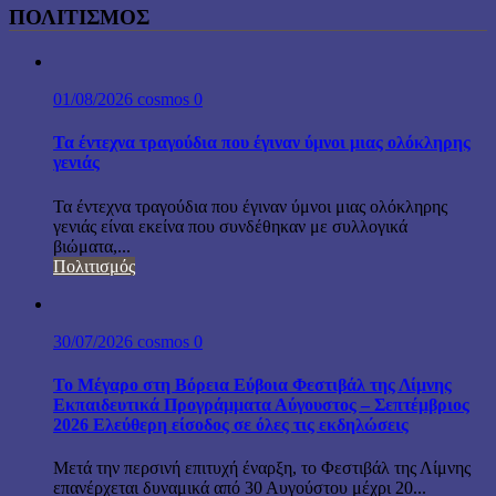
ΠΟΛΙΤΙΣΜΟΣ
01/08/2026
cosmos
0
Τα έντεχνα τραγούδια που έγιναν ύμνοι μιας ολόκληρης
γενιάς
Τα έντεχνα τραγούδια που έγιναν ύμνοι μιας ολόκληρης
γενιάς είναι εκείνα που συνδέθηκαν με συλλογικά
βιώματα,...
Πολιτισμός
30/07/2026
cosmos
0
Το Μέγαρο στη Βόρεια Εύβοια Φεστιβάλ της Λίμνης
Εκπαιδευτικά Προγράμματα Αύγουστος – Σεπτέμβριος
2026 Ελεύθερη είσοδος σε όλες τις εκδηλώσεις
Μετά την περσινή επιτυχή έναρξη, το Φεστιβάλ της Λίμνης
επανέρχεται δυναμικά από 30 Αυγούστου μέχρι 20...