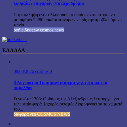
λαθραίων τσιγάρων στο αεροδρόμιο
Στη σύλληψη ενός αλλοδαπού, ο οποίος εντοπίστηκε να
μεταφέρει 2.280 πακέτα τσιγάρων χωρίς την προβλεπόμενη
ταινία...
ροή ειδήσεων cosmos news
ΕΛΛΑΔΑ
08/08/2026
cosmos
0
8 Αυγούστου Τα σημαντικότερα γεγονότα από το
παρελθόν
Γεγονότα 1303: Ο Φάρος της Αλεξανδρείας λειτουργεί για
τελευταία φορά. Ισχυρός σεισμός διαρρηγνύει τα τοιχώματά
του...
διαφορα νεα COSMOS NEWS