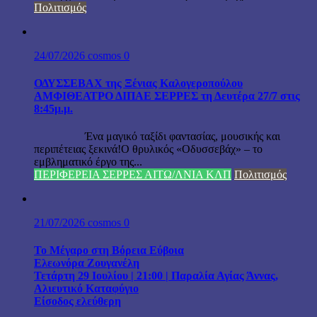
Πολιτισμός
24/07/2026
cosmos
0
ΟΔΥΣΣΕΒΑΧ της Ξένιας Καλογεροπούλου
ΑΜΦΙΘΕΑΤΡΟ ΔΙΠΑΕ ΣΕΡΡΕΣ τη Δευτέρα 27/7 στις
8:45μ.μ.
Ένα μαγικό ταξίδι φαντασίας, μουσικής και
περιπέτειας ξεκινά!Ο θρυλικός «Οδυσσεβάχ» – το
εμβληματικό έργο της...
ΠΕΡΙΦΕΡΕΙΑ ΣΕΡΡΕΣ ΑΙΤΩ/ΛΝΙΑ ΚΛΠ
Πολιτισμός
21/07/2026
cosmos
0
Το Μέγαρο στη Βόρεια Εύβοια
Ελεωνόρα Ζουγανέλη
Τετάρτη 29 Ιουλίου | 21:00 | Παραλία Αγίας Άννας,
Αλιευτικό Καταφύγιο
Είσοδος ελεύθερη