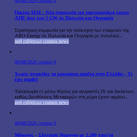
08/08/2026
cosmos
0
Όμιλος ΔΕΗ – Νέα συμφωνία για χαρτοφυλάκιο έργων
ΑΠΕ άνω των 2 GW σε Πολωνία και Ουγγαρία
Στρατηγική συμφωνία για την απόκτηση των εταιρειών της
ABO Energy σε Πολωνία και Ουγγαρία με συνολικό...
ροή ειδήσεων cosmos news
08/08/2026
cosmos
0
Χωρίς πινακίδες τα καινούρια αμάξια στην Ελλάδα – Τι
έχει συμβεί
Ταλαιπωρία εν μέσω θέρους για αγοραστές ΙΧ και δικύκλων,
καθώς Διευθύνσεις Μεταφορών στη χώρα έχουν αρχίσει...
ροή ειδήσεων cosmos news
08/08/2026
cosmos
0
Μύκονος – Σύλληψη 56χρονου με 2.280 πακέτα