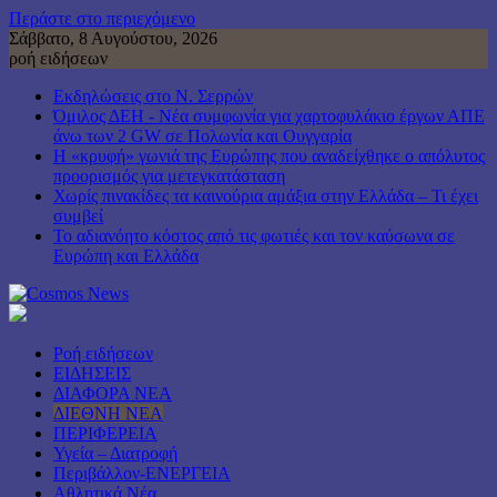
Περάστε στο περιεχόμενο
Σάββατο, 8 Αυγούστου, 2026
ροή ειδήσεων
Εκδηλώσεις στο Ν. Σερρών
Όμιλος ΔΕΗ - Νέα συμφωνία για χαρτοφυλάκιο έργων ΑΠΕ
άνω των 2 GW σε Πολωνία και Ουγγαρία
Η «κρυφή» γωνιά της Ευρώπης που αναδείχθηκε ο απόλυτος
προορισμός για μετεγκατάσταση
Χωρίς πινακίδες τα καινούρια αμάξια στην Ελλάδα – Τι έχει
συμβεί
Το αδιανόητο κόστος από τις φωτιές και τον καύσωνα σε
Ευρώπη και Ελλάδα
Ροή ειδήσεων
ΕΙΔΗΣΕΙΣ
ΔΙΑΦΟΡΑ ΝΕΑ
ΔΙΕΘΝΗ ΝΕΑ
ΠΕΡΙΦΕΡΕΙΑ
Υγεία – Διατροφή
Περιβάλλον-ΕΝΕΡΓΕΙΑ
Αθλητικά Νέα