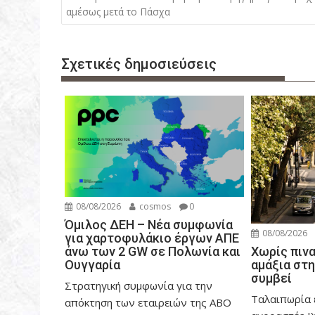
λ
αμέσως μετά το Πάσχα
ο
ή
Σχετικές δημοσιεύσεις
γ
η
σ
η
ά
ρ
θ
ρ
08/08/2026
cosmos
0
ω
Όμιλος ΔΕΗ – Νέα συμφωνία
ν
08/08/2026
για χαρτοφυλάκιο έργων ΑΠΕ
άνω των 2 GW σε Πολωνία και
Χωρίς πινα
Ουγγαρία
αμάξια στη
συμβεί
Στρατηγική συμφωνία για την
Ταλαιπωρία 
απόκτηση των εταιρειών της ABO