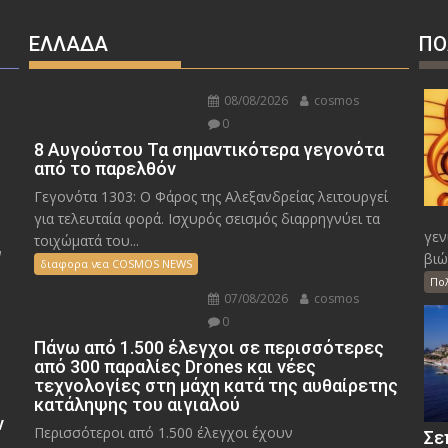
ΕΛΛΑΔΑ
ΠΟ
08/08/2026
cosmos
0
8 Αυγούστου Τα σημαντικότερα γεγονότα
από το παρελθόν
Γεγονότα 1303: Ο Φάρος της Αλεξανδρείας λειτουργεί
για τελευταία φορά. Ισχυρός σεισμός διαρρηγνύει τα
γεν
τοιχώματά του...
ν
βιώ
διαφορα νεα COSMOS NEWS
Πο
07/08/2026
cosmos
0
Πάνω από 1.500 έλεγχοι σε περισσότερες
από 300 παραλίες Drones και νέες
τεχνολογίες στη μάχη κατά της αυθαίρετης
κατάληψης του αιγιαλού
ν
Περισσότεροι από 1.500 έλεγχοι έχουν
Σε