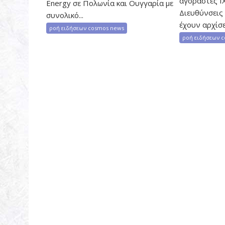
αγοραστές ΙΧ
Energy σε Πολωνία και Ουγγαρία με
Διευθύνσεις
συνολικό...
έχουν αρχίσει
ροή ειδήσεων cosmos news
ροή ειδήσεων 