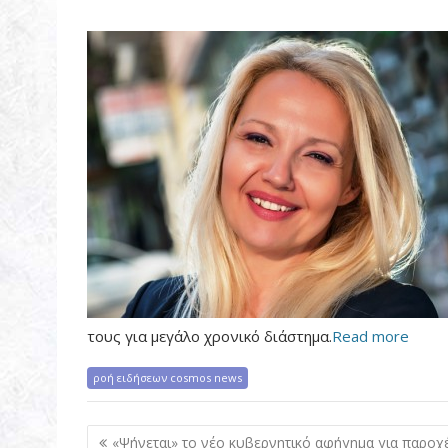
τους για μεγάλο χρονικό διάστημα.
Read more
ροή ειδήσεων cosmos news
Π
«Ψήνεται» το νέο κυβερνητικό αφήγημα για παροχ