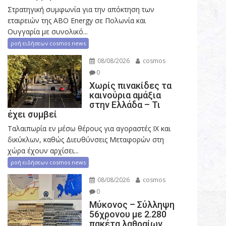
Στρατηγική συμφωνία για την απόκτηση των
εταιρειών της ABO Energy σε Πολωνία και
Ουγγαρία με συνολικό...
ροή ειδήσεων cosmos news
08/08/2026
cosmos
0
Χωρίς πινακίδες τα
καινούρια αμάξια
στην Ελλάδα – Τι
έχει συμβεί
Ταλαιπωρία εν μέσω θέρους για αγοραστές ΙΧ και
δικύκλων, καθώς Διευθύνσεις Μεταφορών στη
χώρα έχουν αρχίσει...
ροή ειδήσεων cosmos news
08/08/2026
cosmos
0
Μύκονος – Σύλληψη
56χρονου με 2.280
πακέτα λαθραίων