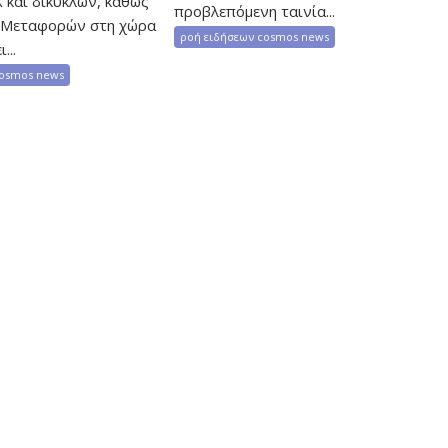
 και δικύκλων, καθώς
προβλεπόμενη ταινία...
 Μεταφορών στη χώρα
ροή ειδήσεων cosmos news
...
cosmos news