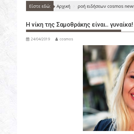
ν
Είστε εδώ:
Αρχική
ροή ειδήσεων cosmos new
ο
Η νίκη της Σαμοθράκης είναι.. γυναίκα!
24/04/2019
cosmos