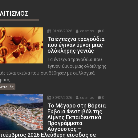
ΛΙΤΙΣΜΟΣ
01/08/2026
cosmos
0
Τα έντεχνα τραγούδια
που έγιναν ύμνοι μιας
ολόκληρης γενιάς
Τα έντεχνα τραγούδια που
έγιναν ύμνοι μιας ολόκληρης
ιάς είναι εκείνα που συνδέθηκαν με συλλογικά
ματα,...
λιτισμός
30/07/2026
cosmos
0
Το Μέγαρο στη Βόρεια
Εύβοια Φεστιβάλ της
Λίμνης Εκπαιδευτικά
Προγράμματα
Αύγουστος –
πτέμβριος 2026 Ελεύθερη είσοδος σε