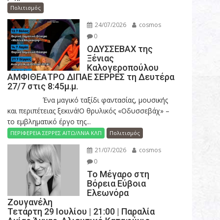
Πολιτισμός
24/07/2026
cosmos
0
ΟΔΥΣΣΕΒΑΧ της
Ξένιας
Καλογεροπούλου
ΑΜΦΙΘΕΑΤΡΟ ΔΙΠΑΕ ΣΕΡΡΕΣ τη Δευτέρα
27/7 στις 8:45μ.μ.
Ένα μαγικό ταξίδι φαντασίας, μουσικής
και περιπέτειας ξεκινά!Ο θρυλικός «Οδυσσεβάχ» –
το εμβληματικό έργο της...
ΠΕΡΙΦΕΡΕΙΑ ΣΕΡΡΕΣ ΑΙΤΩ/ΛΝΙΑ ΚΛΠ
Πολιτισμός
21/07/2026
cosmos
0
Το Μέγαρο στη
Βόρεια Εύβοια
Ελεωνόρα
Ζουγανέλη
Τετάρτη 29 Ιουλίου | 21:00 | Παραλία