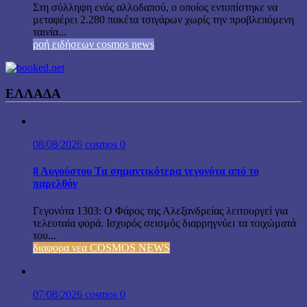
Στη σύλληψη ενός αλλοδαπού, ο οποίος εντοπίστηκε να
μεταφέρει 2.280 πακέτα τσιγάρων χωρίς την προβλεπόμενη
ταινία...
ροή ειδήσεων cosmos news
ΕΛΛΑΔΑ
08/08/2026
cosmos
0
8 Αυγούστου Τα σημαντικότερα γεγονότα από το
παρελθόν
Γεγονότα 1303: Ο Φάρος της Αλεξανδρείας λειτουργεί για
τελευταία φορά. Ισχυρός σεισμός διαρρηγνύει τα τοιχώματά
του...
διαφορα νεα COSMOS NEWS
07/08/2026
cosmos
0