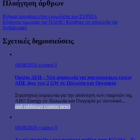
Πλοήγηση άρθρων
Βγήκαν μαχαίρια στην ευρωλίστα του ΣΥΡΙΖΑ
Κίνδυνος τιμωρίας για ΠΑΟΚ! Κλήθηκε σε απολογία για
Λεβαδειακό
Σχετικές δημοσιεύσεις
08/08/2026
cosmos
0
Όμιλος ΔΕΗ – Νέα συμφωνία για χαρτοφυλάκιο έργων
ΑΠΕ άνω των 2 GW σε Πολωνία και Ουγγαρία
Στρατηγική συμφωνία για την απόκτηση των εταιρειών της
ABO Energy σε Πολωνία και Ουγγαρία με συνολικό...
ροή ειδήσεων cosmos news
08/08/2026
cosmos
0
Χωρίς πινακίδες τα καινούρια αμάξια στην Ελλάδα – Τι