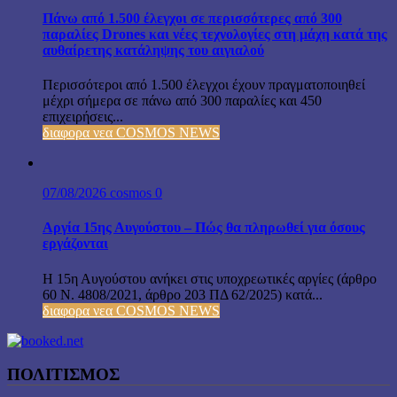
Πάνω από 1.500 έλεγχοι σε περισσότερες από 300
παραλίες Drones και νέες τεχνολογίες στη μάχη κατά της
αυθαίρετης κατάληψης του αιγιαλού
Περισσότεροι από 1.500 έλεγχοι έχουν πραγματοποιηθεί
μέχρι σήμερα σε πάνω από 300 παραλίες και 450
επιχειρήσεις...
διαφορα νεα COSMOS NEWS
07/08/2026
cosmos
0
Αργία 15ης Αυγούστου – Πώς θα πληρωθεί για όσους
εργάζονται
Η 15η Αυγούστου ανήκει στις υποχρεωτικές αργίες (άρθρο
60 Ν. 4808/2021, άρθρο 203 ΠΔ 62/2025) κατά...
διαφορα νεα COSMOS NEWS
ΠΟΛΙΤΙΣΜΟΣ