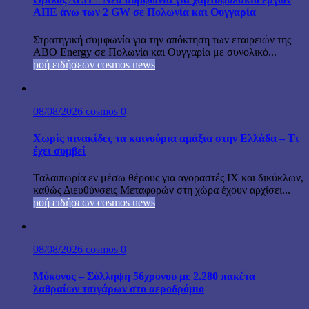
ΑΠΕ άνω των 2 GW σε Πολωνία και Ουγγαρία
Στρατηγική συμφωνία για την απόκτηση των εταιρειών της
ABO Energy σε Πολωνία και Ουγγαρία με συνολικό...
ροή ειδήσεων cosmos news
08/08/2026
cosmos
0
Χωρίς πινακίδες τα καινούρια αμάξια στην Ελλάδα – Τι
έχει συμβεί
Ταλαιπωρία εν μέσω θέρους για αγοραστές ΙΧ και δικύκλων,
καθώς Διευθύνσεις Μεταφορών στη χώρα έχουν αρχίσει...
ροή ειδήσεων cosmos news
08/08/2026
cosmos
0
Μύκονος – Σύλληψη 56χρονου με 2.280 πακέτα
λαθραίων τσιγάρων στο αεροδρόμιο