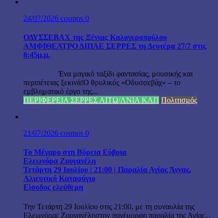
24/07/2026
cosmos
0
ΟΔΥΣΣΕΒΑΧ της Ξένιας Καλογεροπούλου
ΑΜΦΙΘΕΑΤΡΟ ΔΙΠΑΕ ΣΕΡΡΕΣ τη Δευτέρα 27/7 στις
8:45μ.μ.
Ένα μαγικό ταξίδι φαντασίας, μουσικής και
περιπέτειας ξεκινά!Ο θρυλικός «Οδυσσεβάχ» – το
εμβληματικό έργο της...
ΠΕΡΙΦΕΡΕΙΑ ΣΕΡΡΕΣ ΑΙΤΩ/ΛΝΙΑ ΚΛΠ
Πολιτισμός
21/07/2026
cosmos
0
Το Μέγαρο στη Βόρεια Εύβοια
Ελεωνόρα Ζουγανέλη
Τετάρτη 29 Ιουλίου | 21:00 | Παραλία Αγίας Άννας,
Αλιευτικό Καταφύγιο
Είσοδος ελεύθερη
Την Τετάρτη 29 Ιουλίου στις 21:00, με τη συναυλία της
Ελεωνόρας Ζουγανέληστην πανέμορφη παραλία της Αγίας...