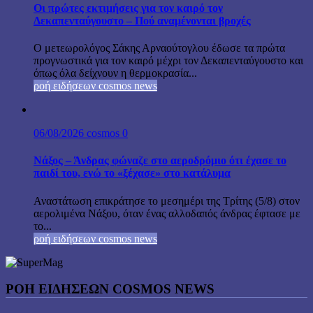
Οι πρώτες εκτιμήσεις για τον καιρό τον
Δεκαπενταύγουστο – Πού αναμένονται βροχές
Ο μετεωρολόγος Σάκης Αρναούτογλου έδωσε τα πρώτα
προγνωστικά για τον καιρό μέχρι τον Δεκαπενταύγουστο και
όπως όλα δείχνουν η θερμοκρασία...
ροή ειδήσεων cosmos news
06/08/2026
cosmos
0
Νάξος – Άνδρας φώναζε στο αεροδρόμιο ότι έχασε το
παιδί του, ενώ το «ξέχασε» στο κατάλυμα
Αναστάτωση επικράτησε το μεσημέρι της Τρίτης (5/8) στον
αερολιμένα Νάξου, όταν ένας αλλοδαπός άνδρας έφτασε με
το...
ροή ειδήσεων cosmos news
ΡΟΉ ΕΙΔΉΣΕΩΝ COSMOS NEWS