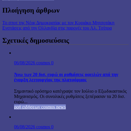
Πλοήγηση άρθρων
Το σποτ της Νέας Δημοκρατίας με τον Κυριάκο Μητσοτάκη
Ενστάσεις από την Ολλανδία στις παροχές του Αλ. Τσίπρα
Σχετικές δημοσιεύσεις
06/08/2026
cosmos
0
Άνω των 20 δισ. ευρώ οι ρυθμίσεις οφειλών από την
έναρξη λειτουργίας της πλατφόρμας
Σημαντικό ορόσημο κατέγραψε τον Ιούλιο ο Εξωδικαστικός
Μηχανισμός. Οι συνολικές ρυθμίσεις ξεπέρασαν τα 20 δισ.
ευρώ...
ροή ειδήσεων cosmos news
06/08/2026
cosmos
0