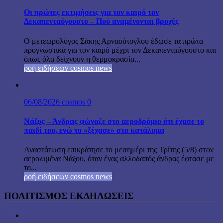
Οι πρώτες εκτιμήσεις για τον καιρό τον
Δεκαπενταύγουστο – Πού αναμένονται βροχές
Ο μετεωρολόγος Σάκης Αρναούτογλου έδωσε τα πρώτα
προγνωστικά για τον καιρό μέχρι τον Δεκαπενταύγουστο και
όπως όλα δείχνουν η θερμοκρασία...
ροή ειδήσεων cosmos news
06/08/2026
cosmos
0
Νάξος – Άνδρας φώναζε στο αεροδρόμιο ότι έχασε το
παιδί του, ενώ το «ξέχασε» στο κατάλυμα
Αναστάτωση επικράτησε το μεσημέρι της Τρίτης (5/8) στον
αερολιμένα Νάξου, όταν ένας αλλοδαπός άνδρας έφτασε με
το...
ροή ειδήσεων cosmos news
ΠΟΛΙΤΙΣΜΟΣ ΕΚΔΗΛΩΣΕΙΣ