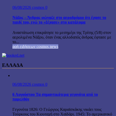
06/08/2026
cosmos
0
Νάξος – Άνδρας φώναζε στο αεροδρόμιο ότι έχασε το
παιδί του, ενώ το «ξέχασε» στο κατάλυμα
Αναστάτωση επικράτησε το μεσημέρι της Τρίτης (5/8) στον
αερολιμένα Νάξου, όταν ένας αλλοδαπός άνδρας έφτασε με
το...
ροή ειδήσεων cosmos news
ΕΛΛΑΔΑ
06/08/2026
cosmos
0
6 Αυγούστου Τα σημαντικότερα γεγονότα από το
παρελθόν
Γεγονότα 1826: Ο Γεώργιος Καραϊσκάκης νικάει τους
Τούρκους του Κιουταχή στο Χαϊδάρι. 1945: Το αμερικανικό