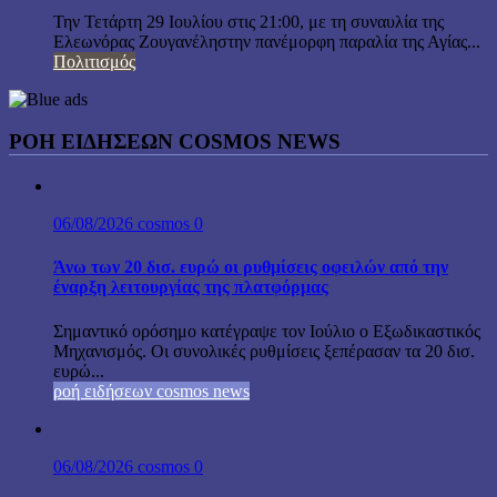
Την Τετάρτη 29 Ιουλίου στις 21:00, με τη συναυλία της
Ελεωνόρας Ζουγανέληστην πανέμορφη παραλία της Αγίας...
Πολιτισμός
ΡΟΗ ΕΙΔΗΣΕΩΝ COSMOS NEWS
06/08/2026
cosmos
0
Άνω των 20 δισ. ευρώ οι ρυθμίσεις οφειλών από την
έναρξη λειτουργίας της πλατφόρμας
Σημαντικό ορόσημο κατέγραψε τον Ιούλιο ο Εξωδικαστικός
Μηχανισμός. Οι συνολικές ρυθμίσεις ξεπέρασαν τα 20 δισ.
ευρώ...
ροή ειδήσεων cosmos news
06/08/2026
cosmos
0