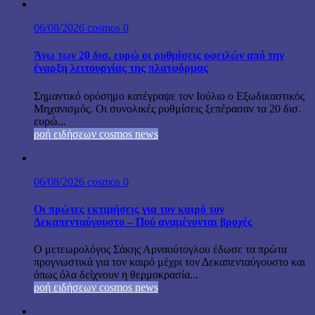
06/08/2026
cosmos
0
Άνω των 20 δισ. ευρώ οι ρυθμίσεις οφειλών από την
έναρξη λειτουργίας της πλατφόρμας
Σημαντικό ορόσημο κατέγραψε τον Ιούλιο ο Εξωδικαστικός
Μηχανισμός. Οι συνολικές ρυθμίσεις ξεπέρασαν τα 20 δισ.
ευρώ...
ροή ειδήσεων cosmos news
06/08/2026
cosmos
0
Οι πρώτες εκτιμήσεις για τον καιρό τον
Δεκαπενταύγουστο – Πού αναμένονται βροχές
Ο μετεωρολόγος Σάκης Αρναούτογλου έδωσε τα πρώτα
προγνωστικά για τον καιρό μέχρι τον Δεκαπενταύγουστο και
όπως όλα δείχνουν η θερμοκρασία...
ροή ειδήσεων cosmos news