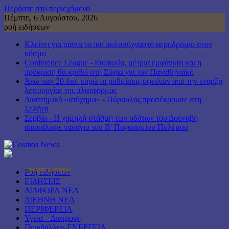
Περάστε στο περιεχόμενο
Πέμπτη, 6 Αυγούστου, 2026
ροή ειδήσεων
Κλείνει για πάντα το πιο πολυσύχναστο αεροδρόμιο στον
κόσμο
Conference League - Ισοπαλία, μέτρια εμφάνιση και η
πρόκριση θα κριθεί στη Σόφια για τον Παναθηναϊκό
Άνω των 20 δισ. ευρώ οι ρυθμίσεις οφειλών από την έναρξη
λειτουργίας της πλατφόρμας
Διαστημικό «ατύχημα» - Πύραυλος προσέκρουσε στη
Σελήνη
Σερβία - Η χαμηλή στάθμη των υδάτων του Δούναβη
αποκάλυψε ναυάγιο του Β' Παγκοσμίου Πολέμου
Ροή ειδήσεων
ΕΙΔΗΣΕΙΣ
ΔΙΑΦΟΡΑ ΝΕΑ
ΔΙΕΘΝΗ ΝΕΑ
ΠΕΡΙΦΕΡΕΙΑ
Υγεία – Διατροφή
Περιβάλλον-ΕΝΕΡΓΕΙΑ