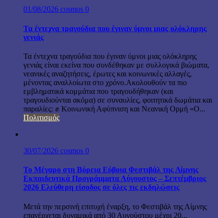
01/08/2026
cosmos
0
Τα έντεχνα τραγούδια που έγιναν ύμνοι μιας ολόκληρης
γενιάς
Τα έντεχνα τραγούδια που έγιναν ύμνοι μιας ολόκληρης
γενιάς είναι εκείνα που συνδέθηκαν με συλλογικά βιώματα,
νεανικές αναζητήσεις, έρωτες και κοινωνικές αλλαγές,
μένοντας αναλλοίωτα στο χρόνο.Ακολουθούν τα πιο
εμβληματικά κομμάτια που τραγουδήθηκαν (και
τραγουδιούνται ακόμα) σε συναυλίες, φοιτητικά δωμάτια και
παραλίες: ✊ Κοινωνική Αφύπνιση και Νεανική Ορμή «Ο...
Πολιτισμός
30/07/2026
cosmos
0
Το Μέγαρο στη Βόρεια Εύβοια Φεστιβάλ της Λίμνης
Εκπαιδευτικά Προγράμματα Αύγουστος – Σεπτέμβριος
2026 Ελεύθερη είσοδος σε όλες τις εκδηλώσεις
Μετά την περσινή επιτυχή έναρξη, το Φεστιβάλ της Λίμνης
επανέρχεται δυναμικά από 30 Αυγούστου μέχρι 20...