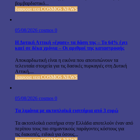
βομβαρδιστικό...
διαφορα νεα COSMOS NEWS
05/08/2026
cosmos
0
Η Δυτική Αττική «έχασε» τα δάση της – Το 64% έχει
καεί σε δέκα χρόνια – Οι αριθμοί της καταστροφής
Αποκαρδιωτική είναι η εικόνα που αποτυπώνουν τα
τελευταία στοιχεία για τις δασικές πυρκαγιές στη Δυτική
Αττική,...
διαφορα νεα COSMOS NEWS
05/08/2026
cosmos
0
Τα λιμάνια με ακτοπλοϊκά εισιτήρια από 3 ευρώ
Τα ακτοπλοϊκά εισιτήρια στην Ελλάδα αποτελούν έναν από
περίπου τους πιο σημαντικούς παράγοντες κόστους για
τις διακοπές, ειδικά για όσους...
διαφορα νεα COSMOS NEWS