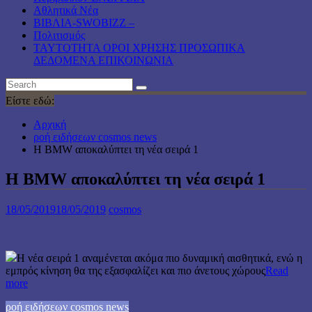
Αθλητικά Νέα
ΒΙΒΛΙΑ-SWOBIZZ –
Πολιτισμός
TAYTOTHTA ΟΡΟΙ ΧΡΗΣΗΣ ΠΡΟΣΩΠΙΚΑ
ΔΕΔΟΜΕΝΑ ΕΠΙΚΟΙΝΩΝΙΑ
Είστε εδώ:
Αρχική
ροή ειδήσεων cosmos news
Η BMW αποκαλύπτει τη νέα σειρά 1
Η BMW αποκαλύπτει τη νέα σειρά 1
18/05/2019
18/05/2019
cosmos
Η νέα σειρά 1 αναμένεται ακόμα πιο δυναμική αισθητικά, ενώ η
εμπρός κίνηση θα της εξασφαλίζει και πιο άνετους χώρους
Read
more
ροή ειδήσεων cosmos news