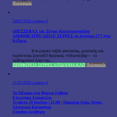
Πολιτισμός
24/07/2026
cosmos
0
ΟΔΥΣΣΕΒΑΧ της Ξένιας Καλογεροπούλου
ΑΜΦΙΘΕΑΤΡΟ ΔΙΠΑΕ ΣΕΡΡΕΣ τη Δευτέρα 27/7 στις
8:45μ.μ.
Ένα μαγικό ταξίδι φαντασίας, μουσικής και
περιπέτειας ξεκινά!Ο θρυλικός «Οδυσσεβάχ» – το
εμβληματικό έργο της...
ΠΕΡΙΦΕΡΕΙΑ ΣΕΡΡΕΣ ΑΙΤΩ/ΛΝΙΑ ΚΛΠ
Πολιτισμός
21/07/2026
cosmos
0
Το Μέγαρο στη Βόρεια Εύβοια
Ελεωνόρα Ζουγανέλη
Τετάρτη 29 Ιουλίου | 21:00 | Παραλία Αγίας Άννας,
Αλιευτικό Καταφύγιο
Είσοδος ελεύθερη