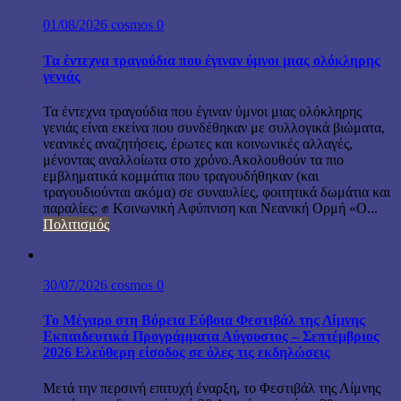
01/08/2026
cosmos
0
Τα έντεχνα τραγούδια που έγιναν ύμνοι μιας ολόκληρης
γενιάς
Τα έντεχνα τραγούδια που έγιναν ύμνοι μιας ολόκληρης
γενιάς είναι εκείνα που συνδέθηκαν με συλλογικά βιώματα,
νεανικές αναζητήσεις, έρωτες και κοινωνικές αλλαγές,
μένοντας αναλλοίωτα στο χρόνο.Ακολουθούν τα πιο
εμβληματικά κομμάτια που τραγουδήθηκαν (και
τραγουδιούνται ακόμα) σε συναυλίες, φοιτητικά δωμάτια και
παραλίες: ✊ Κοινωνική Αφύπνιση και Νεανική Ορμή «Ο...
Πολιτισμός
30/07/2026
cosmos
0
Το Μέγαρο στη Βόρεια Εύβοια Φεστιβάλ της Λίμνης
Εκπαιδευτικά Προγράμματα Αύγουστος – Σεπτέμβριος
2026 Ελεύθερη είσοδος σε όλες τις εκδηλώσεις
Μετά την περσινή επιτυχή έναρξη, το Φεστιβάλ της Λίμνης