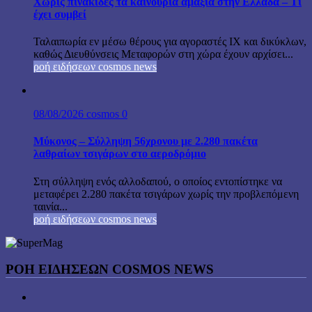
Χωρίς πινακίδες τα καινούρια αμάξια στην Ελλάδα – Τι
έχει συμβεί
Ταλαιπωρία εν μέσω θέρους για αγοραστές ΙΧ και δικύκλων,
καθώς Διευθύνσεις Μεταφορών στη χώρα έχουν αρχίσει...
ροή ειδήσεων cosmos news
08/08/2026
cosmos
0
Μύκονος – Σύλληψη 56χρονου με 2.280 πακέτα
λαθραίων τσιγάρων στο αεροδρόμιο
Στη σύλληψη ενός αλλοδαπού, ο οποίος εντοπίστηκε να
μεταφέρει 2.280 πακέτα τσιγάρων χωρίς την προβλεπόμενη
ταινία...
ροή ειδήσεων cosmos news
ΡΟΉ ΕΙΔΉΣΕΩΝ COSMOS NEWS