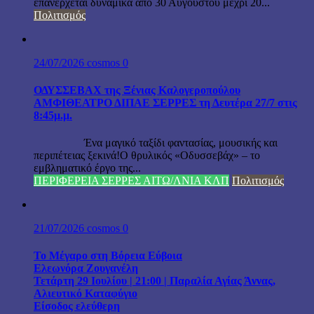
επανέρχεται δυναμικά από 30 Αυγούστου μέχρι 20...
Πολιτισμός
24/07/2026
cosmos
0
ΟΔΥΣΣΕΒΑΧ της Ξένιας Καλογεροπούλου
ΑΜΦΙΘΕΑΤΡΟ ΔΙΠΑΕ ΣΕΡΡΕΣ τη Δευτέρα 27/7 στις
8:45μ.μ.
Ένα μαγικό ταξίδι φαντασίας, μουσικής και
περιπέτειας ξεκινά!Ο θρυλικός «Οδυσσεβάχ» – το
εμβληματικό έργο της...
ΠΕΡΙΦΕΡΕΙΑ ΣΕΡΡΕΣ ΑΙΤΩ/ΛΝΙΑ ΚΛΠ
Πολιτισμός
21/07/2026
cosmos
0
Το Μέγαρο στη Βόρεια Εύβοια
Ελεωνόρα Ζουγανέλη
Τετάρτη 29 Ιουλίου | 21:00 | Παραλία Αγίας Άννας,
Αλιευτικό Καταφύγιο
Είσοδος ελεύθερη