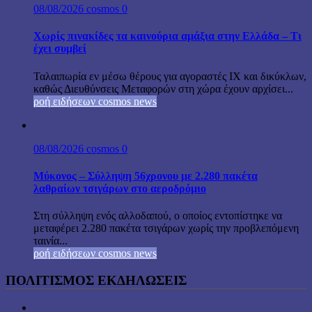
08/08/2026
cosmos
0
Χωρίς πινακίδες τα καινούρια αμάξια στην Ελλάδα – Τι
έχει συμβεί
Ταλαιπωρία εν μέσω θέρους για αγοραστές ΙΧ και δικύκλων,
καθώς Διευθύνσεις Μεταφορών στη χώρα έχουν αρχίσει...
ροή ειδήσεων cosmos news
08/08/2026
cosmos
0
Μύκονος – Σύλληψη 56χρονου με 2.280 πακέτα
λαθραίων τσιγάρων στο αεροδρόμιο
Στη σύλληψη ενός αλλοδαπού, ο οποίος εντοπίστηκε να
μεταφέρει 2.280 πακέτα τσιγάρων χωρίς την προβλεπόμενη
ταινία...
ροή ειδήσεων cosmos news
ΠΟΛΙΤΙΣΜΟΣ ΕΚΔΗΛΩΣΕΙΣ