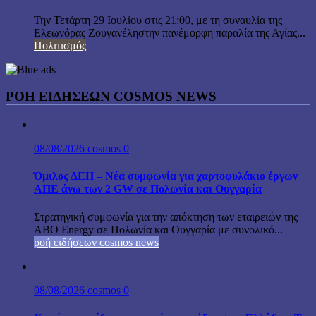
Την Τετάρτη 29 Ιουλίου στις 21:00, με τη συναυλία της
Ελεωνόρας Ζουγανέληστην πανέμορφη παραλία της Αγίας...
Πολιτισμός
ΡΟΗ ΕΙΔΗΣΕΩΝ COSMOS NEWS
08/08/2026
cosmos
0
Όμιλος ΔΕΗ – Νέα συμφωνία για χαρτοφυλάκιο έργων
ΑΠΕ άνω των 2 GW σε Πολωνία και Ουγγαρία
Στρατηγική συμφωνία για την απόκτηση των εταιρειών της
ABO Energy σε Πολωνία και Ουγγαρία με συνολικό...
ροή ειδήσεων cosmos news
08/08/2026
cosmos
0