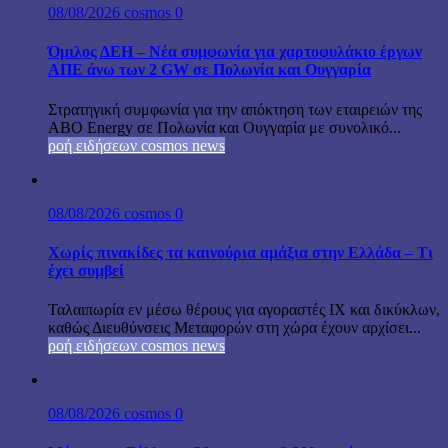
08/08/2026
cosmos
0
Όμιλος ΔΕΗ – Νέα συμφωνία για χαρτοφυλάκιο έργων
ΑΠΕ άνω των 2 GW σε Πολωνία και Ουγγαρία
Στρατηγική συμφωνία για την απόκτηση των εταιρειών της
ABO Energy σε Πολωνία και Ουγγαρία με συνολικό...
ροή ειδήσεων cosmos news
08/08/2026
cosmos
0
Χωρίς πινακίδες τα καινούρια αμάξια στην Ελλάδα – Τι
έχει συμβεί
Ταλαιπωρία εν μέσω θέρους για αγοραστές ΙΧ και δικύκλων,
καθώς Διευθύνσεις Μεταφορών στη χώρα έχουν αρχίσει...
ροή ειδήσεων cosmos news
08/08/2026
cosmos
0