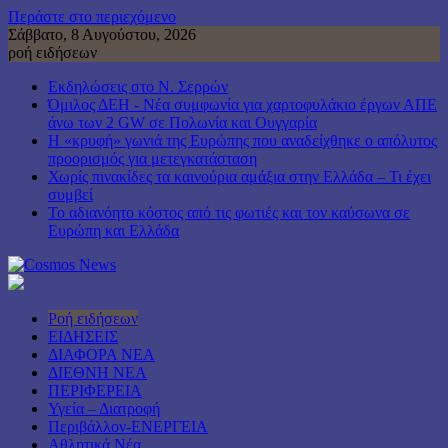
Περάστε στο περιεχόμενο
Σάββατο, 8 Αυγούστου, 2026
ροή ειδήσεων
Εκδηλώσεις στο Ν. Σερρών
Όμιλος ΔΕΗ - Νέα συμφωνία για χαρτοφυλάκιο έργων ΑΠΕ
άνω των 2 GW σε Πολωνία και Ουγγαρία
Η «κρυφή» γωνιά της Ευρώπης που αναδείχθηκε ο απόλυτος
προορισμός για μετεγκατάσταση
Χωρίς πινακίδες τα καινούρια αμάξια στην Ελλάδα – Τι έχει
συμβεί
Το αδιανόητο κόστος από τις φωτιές και τον καύσωνα σε
Ευρώπη και Ελλάδα
Ροή ειδήσεων
ΕΙΔΗΣΕΙΣ
ΔΙΑΦΟΡΑ ΝΕΑ
ΔΙΕΘΝΗ ΝΕΑ
ΠΕΡΙΦΕΡΕΙΑ
Υγεία – Διατροφή
Περιβάλλον-ΕΝΕΡΓΕΙΑ
Αθλητικά Νέα