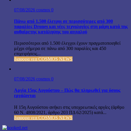
07/08/2026
cosmos
0
Πάνω από 1.500 έλεγχοι σε περισσότερες από 300
παραλίες Drones και νέες τεχνολογίες στη μάχη κατά της
αυθαίρετης κατάληψης του αιγιαλού
Περισσότεροι από 1.500 έλεγχοι έχουν πραγματοποιηθεί
μέχρι σήμερα σε πάνω από 300 παραλίες και 450
επιχειρήσεις...
διαφορα νεα COSMOS NEWS
07/08/2026
cosmos
0
Αργία 15ης Αυγούστου – Πώς θα πληρωθεί για όσους
εργάζονται
Η 15η Αυγούστου ανήκει στις υποχρεωτικές αργίες (άρθρο
60 Ν. 4808/2021, άρθρο 203 ΠΔ 62/2025) κατά...
διαφορα νεα COSMOS NEWS