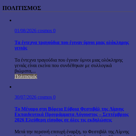
ΠΟΛΙΤΙΣΜΟΣ
01/08/2026
cosmos
0
Τα έντεχνα τραγούδια που έγιναν ύμνοι μιας ολόκληρης
γενιάς
Τα έντεχνα τραγούδια που έγιναν ύμνοι μιας ολόκληρης
γενιάς είναι εκείνα που συνδέθηκαν με συλλογικά
βιώματα,...
Πολιτισμός
30/07/2026
cosmos
0
Το Μέγαρο στη Βόρεια Εύβοια Φεστιβάλ της Λίμνης
Εκπαιδευτικά Προγράμματα Αύγουστος – Σεπτέμβριος
2026 Ελεύθερη είσοδος σε όλες τις εκδηλώσεις
Μετά την περσινή επιτυχή έναρξη, το Φεστιβάλ της Λίμνης