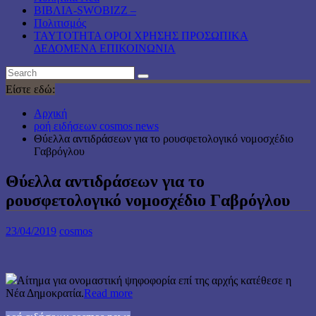
ΒΙΒΛΙΑ-SWOBIZZ –
Πολιτισμός
TAYTOTHTA ΟΡΟΙ ΧΡΗΣΗΣ ΠΡΟΣΩΠΙΚΑ
ΔΕΔΟΜΕΝΑ ΕΠΙΚΟΙΝΩΝΙΑ
Είστε εδώ:
Αρχική
ροή ειδήσεων cosmos news
Θύελλα αντιδράσεων για το ρουσφετολογικό νομοσχέδιο
Γαβρόγλου
Θύελλα αντιδράσεων για το
ρουσφετολογικό νομοσχέδιο Γαβρόγλου
23/04/2019
cosmos
Αίτημα για ονομαστική ψηφοφορία επί της αρχής κατέθεσε η
Νέα Δημοκρατία.
Read more