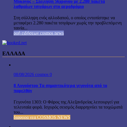
Μύκονος – Σύλληψη 56χρονου με 2.280 πακέτα
λαθραίων τσιγάρων στο αεροδρόμιο
Στη σύλληψη ενός αλλοδαπού, ο οποίος εντοπίστηκε να
μεταφέρει 2.280 πακέτα τσιγάρων χωρίς την προβλεπόμενη
ταινία...
ροή ειδήσεων cosmos news
ΕΛΛΑΔΑ
08/08/2026
cosmos
0
8 Αυγούστου Τα σημαντικότερα γεγονότα από το
παρελθόν
Γεγονότα 1303: Ο Φάρος της Αλεξανδρείας λειτουργεί για
τελευταία φορά. Ισχυρός σεισμός διαρρηγνύει τα τοιχώματά
του...
διαφορα νεα COSMOS NEWS