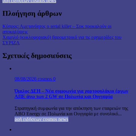
ροή ειδήσεων cosmos news
Πλοήγηση άρθρων
Κύπρος: Αμετανόητος ο serial killer – Σοκ προκαλούν οι
αποκαλύψεις
Χαµηλό (κυκλοφοριακό) βαροµετρικό για τις εφηµερίδες του
ΣΥΡΙΖΑ
Σχετικές δημοσιεύσεις
08/08/2026
cosmos
0
Όμιλος ΔΕΗ – Νέα συμφωνία για χαρτοφυλάκιο έργων
ΑΠΕ άνω των 2 GW σε Πολωνία και Ουγγαρία
Στρατηγική συμφωνία για την απόκτηση των εταιρειών της
ABO Energy σε Πολωνία και Ουγγαρία με συνολικό...
ροή ειδήσεων cosmos news