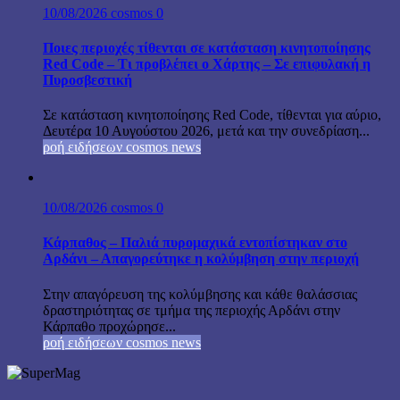
10/08/2026
cosmos
0
Ποιες περιοχές τίθενται σε κατάσταση κινητοποίησης
Red Code – Τι προβλέπει ο Χάρτης – Σε επιφυλακή η
Πυροσβεστική
Σε κατάσταση κινητοποίησης Red Code, τίθενται για αύριο,
Δευτέρα 10 Αυγούστου 2026, μετά και την συνεδρίαση...
ροή ειδήσεων cosmos news
10/08/2026
cosmos
0
Κάρπαθος – Παλιά πυρομαχικά εντοπίστηκαν στο
Αρδάνι – Απαγορεύτηκε η κολύμβηση στην περιοχή
Στην απαγόρευση της κολύμβησης και κάθε θαλάσσιας
δραστηριότητας σε τμήμα της περιοχής Αρδάνι στην
Κάρπαθο προχώρησε...
ροή ειδήσεων cosmos news