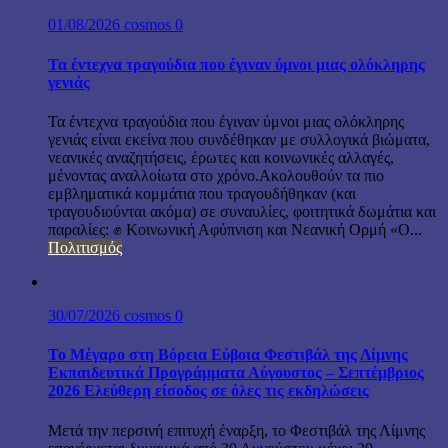
01/08/2026
cosmos
0
Τα έντεχνα τραγούδια που έγιναν ύμνοι μιας ολόκληρης
γενιάς
Τα έντεχνα τραγούδια που έγιναν ύμνοι μιας ολόκληρης
γενιάς είναι εκείνα που συνδέθηκαν με συλλογικά βιώματα,
νεανικές αναζητήσεις, έρωτες και κοινωνικές αλλαγές,
μένοντας αναλλοίωτα στο χρόνο.Ακολουθούν τα πιο
εμβληματικά κομμάτια που τραγουδήθηκαν (και
τραγουδιούνται ακόμα) σε συναυλίες, φοιτητικά δωμάτια και
παραλίες: ✊ Κοινωνική Αφύπνιση και Νεανική Ορμή «Ο...
Πολιτισμός
30/07/2026
cosmos
0
Το Μέγαρο στη Βόρεια Εύβοια Φεστιβάλ της Λίμνης
Εκπαιδευτικά Προγράμματα Αύγουστος – Σεπτέμβριος
2026 Ελεύθερη είσοδος σε όλες τις εκδηλώσεις
Μετά την περσινή επιτυχή έναρξη, το Φεστιβάλ της Λίμνης