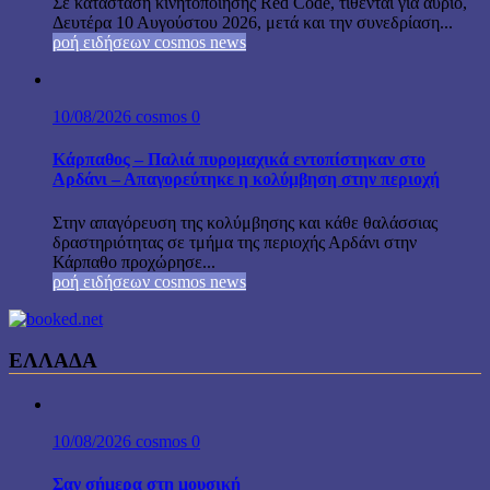
Σε κατάσταση κινητοποίησης Red Code, τίθενται για αύριο,
Δευτέρα 10 Αυγούστου 2026, μετά και την συνεδρίαση...
ροή ειδήσεων cosmos news
10/08/2026
cosmos
0
Κάρπαθος – Παλιά πυρομαχικά εντοπίστηκαν στο
Αρδάνι – Απαγορεύτηκε η κολύμβηση στην περιοχή
Στην απαγόρευση της κολύμβησης και κάθε θαλάσσιας
δραστηριότητας σε τμήμα της περιοχής Αρδάνι στην
Κάρπαθο προχώρησε...
ροή ειδήσεων cosmos news
ΕΛΛΑΔΑ
10/08/2026
cosmos
0
Σαν σήμερα στη μουσική