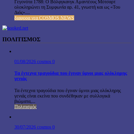
Γεγονότα 1788: Ο Βόλφγκανγκ Αμαντέους Μότσαρτ
ολοκληρώνει τη Συμφωνία αρ. 41, γνωστή και ως «Του
Διός»....
διαφορα νεα COSMOS NEWS
ΠΟΛΙΤΙΣΜΟΣ
01/08/2026
cosmos
0
Τα έντεχνα τραγούδια που έγιναν ύμνοι μιας ολόκληρης
γενιάς
Τα έντεχνα τραγούδια που έγιναν ύμνοι μιας ολόκληρης
γενιάς είναι εκείνα που συνδέθηκαν με συλλογικά
βιώματα,...
Πολιτισμός
30/07/2026
cosmos
0