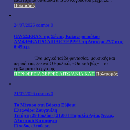
επανέρχεται δυναμικά από 30 Αυγούστου μέχρι 20...
Πολιτισμός
24/07/2026
cosmos
0
ΟΔΥΣΣΕΒΑΧ της Ξένιας Καλογεροπούλου
ΑΜΦΙΘΕΑΤΡΟ ΔΙΠΑΕ ΣΕΡΡΕΣ τη Δευτέρα 27/7 στις
8:45μ.μ.
Ένα μαγικό ταξίδι φαντασίας, μουσικής και
περιπέτειας ξεκινά!Ο θρυλικός «Οδυσσεβάχ» – το
εμβληματικό έργο της...
ΠΕΡΙΦΕΡΕΙΑ ΣΕΡΡΕΣ ΑΙΤΩ/ΛΝΙΑ ΚΛΠ
Πολιτισμός
21/07/2026
cosmos
0
Το Μέγαρο στη Βόρεια Εύβοια
Ελεωνόρα Ζουγανέλη
Τετάρτη 29 Ιουλίου | 21:00 | Παραλία Αγίας Άννας,
Αλιευτικό Καταφύγιο
Είσοδος ελεύθερη