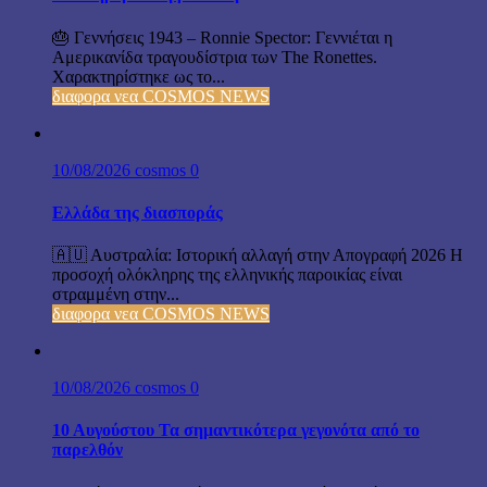
🎂 Γεννήσεις 1943 – Ronnie Spector: Γεννιέται η
Αμερικανίδα τραγουδίστρια των The Ronettes.
Χαρακτηρίστηκε ως το...
διαφορα νεα COSMOS NEWS
10/08/2026
cosmos
0
Ελλάδα της διασποράς
🇦🇺 Αυστραλία: Ιστορική αλλαγή στην Απογραφή 2026 Η
προσοχή ολόκληρης της ελληνικής παροικίας είναι
στραμμένη στην...
διαφορα νεα COSMOS NEWS
10/08/2026
cosmos
0
10 Αυγούστου Τα σημαντικότερα γεγονότα από το
παρελθόν