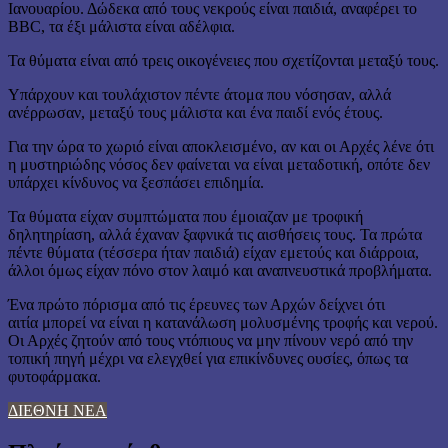
Ιανουαρίου. Δώδεκα από τους νεκρούς είναι παιδιά, αναφέρει το
BBC, τα έξι μάλιστα είναι αδέλφια.
Τα θύματα είναι από τρεις οικογένειες που σχετίζονται μεταξύ τους.
Υπάρχουν και τουλάχιστον πέντε άτομα που νόσησαν, αλλά
ανέρρωσαν, μεταξύ τους μάλιστα και ένα παιδί ενός έτους.
Για την ώρα το χωριό είναι αποκλεισμένο, αν και οι Αρχές λένε ότι
η μυστηριώδης νόσος δεν φαίνεται να είναι μεταδοτική, οπότε δεν
υπάρχει κίνδυνος να ξεσπάσει επιδημία.
Τα θύματα είχαν συμπτώματα που έμοιαζαν με τροφική
δηλητηρίαση, αλλά έχαναν ξαφνικά τις αισθήσεις τους. Τα πρώτα
πέντε θύματα (τέσσερα ήταν παιδιά) είχαν εμετούς και διάρροια,
άλλοι όμως είχαν πόνο στον λαιμό και αναπνευστικά προβλήματα.
Ένα πρώτο πόρισμα από τις έρευνες των Αρχών δείχνει ότι
αιτία μπορεί να είναι η κατανάλωση μολυσμένης τροφής και νερού.
Οι Αρχές ζητούν από τους ντόπιους να μην πίνουν νερό από την
τοπική πηγή μέχρι να ελεγχθεί για επικίνδυνες ουσίες, όπως τα
φυτοφάρμακα.
ΔΙΕΘΝΗ ΝΕΑ