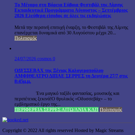
Το Μέγαρο στη Βόρεια Εύβοια Φεστιβάλ της Λίμνης
Εκπαιδευτικά Προγράμματα Αύγουστος – Σεπτέμβριος
2026 Ελεύθερη είσοδος σε όλες τις εκδηλώσεις
Μετά την περσινή επιτυχή έναρξη, το Φεστιβάλ της Λίμνης
επανέρχεται δυναμικά από 30 Αυγούστου μέχρι 20...
Πολιτισμός
24/07/2026
cosmos
0
ΟΔΥΣΣΕΒΑΧ της Ξένιας Καλογεροπούλου
ΑΜΦΙΘΕΑΤΡΟ ΔΙΠΑΕ ΣΕΡΡΕΣ τη Δευτέρα 27/7 στις
8:45μ.μ.
Ένα μαγικό ταξίδι φαντασίας, μουσικής και
περιπέτειας ξεκινά!Ο θρυλικός «Οδυσσεβάχ» – το
εμβληματικό έργο της...
ΠΕΡΙΦΕΡΕΙΑ ΣΕΡΡΕΣ ΑΙΤΩ/ΛΝΙΑ ΚΛΠ
Πολιτισμός
Copyright © 2022 All rights reserved Hosted by Magic Streams