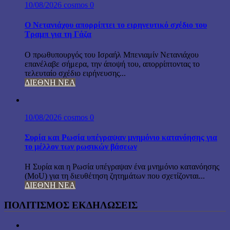
10/08/2026
cosmos
0
Ο Νετανιάχου απορρίπτει το ειρηνευτικό σχέδιο του
Τραμπ για τη Γάζα
Ο πρωθυπουργός του Ισραήλ Μπενιαμίν Νετανιάχου
επανέλαβε σήμερα, την άποψή του, απορρίπτοντας το
τελευταίο σχέδιο ειρήνευσης...
ΔΙΕΘΝΗ ΝΕΑ
10/08/2026
cosmos
0
Συρία και Ρωσία υπέγραψαν μνημόνιο κατανόησης για
το μέλλον των ρωσικών βάσεων
Η Συρία και η Ρωσία υπέγραψαν ένα μνημόνιο κατανόησης
(MoU) για τη διευθέτηση ζητημάτων που σχετίζονται...
ΔΙΕΘΝΗ ΝΕΑ
ΠΟΛΙΤΙΣΜΟΣ ΕΚΔΗΛΩΣΕΙΣ