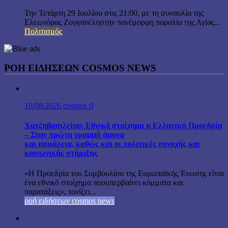
Την Τετάρτη 29 Ιουλίου στις 21:00, με τη συναυλία της
Ελεωνόρας Ζουγανέληστην πανέμορφη παραλία της Αγίας...
Πολιτισμός
ΡΟΗ ΕΙΔΗΣΕΩΝ COSMOS NEWS
10/08/2026
cosmos
0
Χατζηβασιλείου: Εθνικό στοίχημα η Ελληνική Προεδρία
– Στην πρώτη γραμμή άμυνα
και ασφάλεια, καθώς και οι πολιτικές συνοχής και
κοινωνικής στήριξης
«Η Προεδρία του Συμβουλίου της Ευρωπαϊκής Ένωσης είναι
ένα εθνικό στοίχημα πουυπερβαίνει κόμματα και
παρατάξεις», τονίζει...
ροή ειδήσεων cosmos news