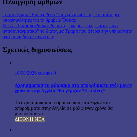
Πλοήγηση άρθρων
Το μιούζικαλ “Emilia Perez” συγκέντρωσε τις περισσότερες
υποψηφιότητες για τα βραβεία Όσκαρ
ΗΠΑ – Ομοσπονδιακός δικαστής απέρριψε ως “κατάφωρα
αντισυνταγματικό” το διάταγμα Τραμπ που στερεί την υπηκοότητα
από τα παιδιά μεταναστών
Σχετικές δημοσιεύσεις
10/08/2026
cosmos
0
Αχρησιμοποίητα φάρμακα στα απορρίμματα ενός μόνον
χρόνου στην Αγγλία “θα γέμιζαν 75 πισίνες”
Τα αχρησιμοποίητα φάρμακα που κατέληξαν στα
απορρίμματα στην Αγγλία σε μόλις έναν χρόνο θα
μπορούσαν να...
ΔΙΕΘΝΗ ΝΕΑ