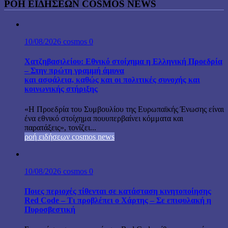
ΡΟΉ ΕΙΔΉΣΕΩΝ COSMOS NEWS
10/08/2026
cosmos
0
Χατζηβασιλείου: Εθνικό στοίχημα η Ελληνική Προεδρία
– Στην πρώτη γραμμή άμυνα
και ασφάλεια, καθώς και οι πολιτικές συνοχής και
κοινωνικής στήριξης
«Η Προεδρία του Συμβουλίου της Ευρωπαϊκής Ένωσης είναι
ένα εθνικό στοίχημα πουυπερβαίνει κόμματα και
παρατάξεις», τονίζει...
ροή ειδήσεων cosmos news
10/08/2026
cosmos
0
Ποιες περιοχές τίθενται σε κατάσταση κινητοποίησης
Red Code – Τι προβλέπει ο Χάρτης – Σε επιφυλακή η
Πυροσβεστική