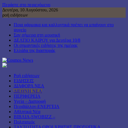
Περάστε στο περιεχόμενο
Δευτέρα, 10 Αυγούστου, 2026
ροή ειδήσεων
Ποια φάρμακα και καλλυντικά πρέπει να μπαίνουν στο
ψυγείο
Σαν σήμερα στη μουσική
ΔΕΛΤΙΟ ΚΑΙΡΟΥ για Δευτέρα 10/8
Οι σημαντικές ειδήσεις της ημέρας
Ελλάδα της διασποράς
Ροή ειδήσεων
ΕΙΔΗΣΕΙΣ
ΔΙΑΦΟΡΑ ΝΕΑ
ΔΙΕΘΝΗ ΝΕΑ
ΠΕΡΙΦΕΡΕΙΑ
Υγεία – Διατροφή
Περιβάλλον-ΕΝΕΡΓΕΙΑ
Αθλητικά Νέα
ΒΙΒΛΙΑ-SWOBIZZ –
Πολιτισμός
TAYTOTHTA ΟΡΟΙ ΧΡΗΣΗΣ ΠΡΟΣΩΠΙΚΑ