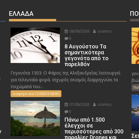
ΕΛΛΑΔΑ
ΠΟ
08/08/2026
cosmos
0
8 Αυγούστου Τα
σημαντικότερα
γεγονότα από το
παρελθόν
Γεγονότα 1303: Ο Φάρος της Αλεξανδρείας λειτουργεί
γεν
ν
για τελευταία φορά. Ισχυρός σεισμός διαρρηγνύει τα
βιώ
τοιχώματά του...
Πο
διαφορα νεα COSMOS NEWS
07/08/2026
cosmos
0
Πάνω από 1.500
έλεγχοι σε
ν
περισσότερες από 300
Σε
παραλίες Drones και