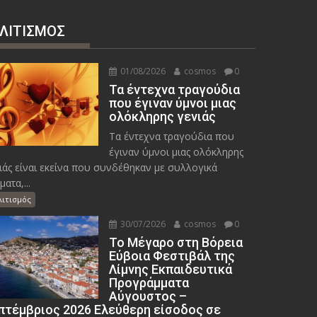
ΛΙΤΙΣΜΟΣ
01/08/2026
cosmos
0
Τα έντεχνα τραγούδια
που έγιναν ύμνοι μιας
ολόκληρης γενιάς
Τα έντεχνα τραγούδια που
έγιναν ύμνοι μιας ολόκληρης
ιάς είναι εκείνα που συνδέθηκαν με συλλογικά
ματα,...
λιτισμός
30/07/2026
cosmos
0
Το Μέγαρο στη Βόρεια
Εύβοια Φεστιβάλ της
Λίμνης Εκπαιδευτικά
Προγράμματα
Αύγουστος –
πτέμβριος 2026 Ελεύθερη είσοδος σε