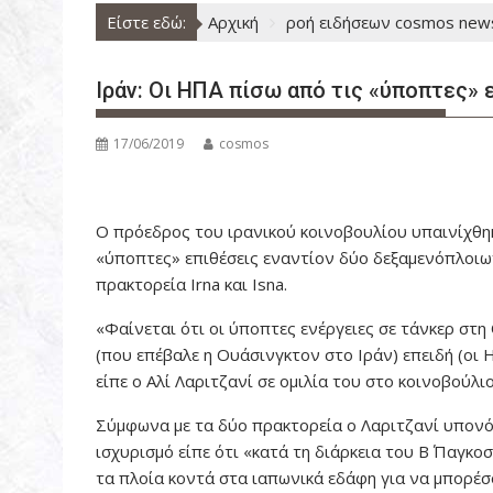
ν
Είστε εδώ:
Αρχική
ροή ειδήσεων cosmos new
ο
Ιράν: Οι ΗΠΑ πίσω από τις «ύποπτες» 
17/06/2019
cosmos
Ο πρόεδρος του ιρανικού κοινοβουλίου υπαινίχθηκ
«ύποπτες» επιθέσεις εναντίον δύο δεξαμενόπλοιω
πρακτορεία Irna και Isna.
«Φαίνεται ότι οι ύποπτες ενέργειες σε τάνκερ στ
(που επέβαλε η Ουάσινγκτον στο Ιράν) επειδή (οι 
είπε ο Αλί Λαριτζανί σε ομιλία του στο κοινοβούλιο
Σύμφωνα με τα δύο πρακτορεία ο Λαριτζανί υπονόη
ισχυρισμό είπε ότι «κατά τη διάρκεια του Β΄ Παγκ
τα πλοία κοντά στα ιαπωνικά εδάφη για να μπορέσ