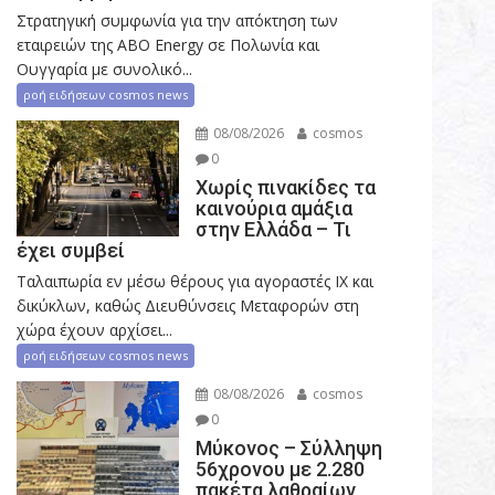
Στρατηγική συμφωνία για την απόκτηση των
εταιρειών της ABO Energy σε Πολωνία και
Ουγγαρία με συνολικό...
ροή ειδήσεων cosmos news
08/08/2026
cosmos
0
Χωρίς πινακίδες τα
καινούρια αμάξια
στην Ελλάδα – Τι
έχει συμβεί
Ταλαιπωρία εν μέσω θέρους για αγοραστές ΙΧ και
δικύκλων, καθώς Διευθύνσεις Μεταφορών στη
χώρα έχουν αρχίσει...
ροή ειδήσεων cosmos news
08/08/2026
cosmos
0
Μύκονος – Σύλληψη
56χρονου με 2.280
πακέτα λαθραίων