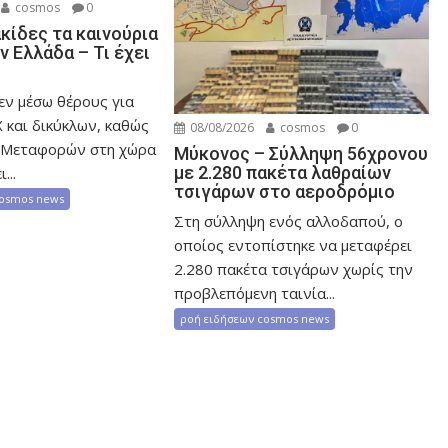
cosmos
0
κίδες τα καινούρια
ν Ελλάδα – Τι έχει
εν μέσω θέρους για
 και δικύκλων, καθώς
08/08/2026
cosmos
0
 Μεταφορών στη χώρα
Μύκονος – Σύλληψη 56χρονου
με 2.280 πακέτα λαθραίων
...
τσιγάρων στο αεροδρόμιο
cosmos news
Στη σύλληψη ενός αλλοδαπού, ο
οποίος εντοπίστηκε να μεταφέρει
2.280 πακέτα τσιγάρων χωρίς την
προβλεπόμενη ταινία...
ροή ειδήσεων cosmos news