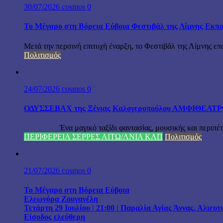
30/07/2026
cosmos
0
Το Μέγαρο στη Βόρεια Εύβοια Φεστιβάλ της Λίμνης Εκπα
Μετά την περσινή επιτυχή έναρξη, το Φεστιβάλ της Λίμνης επ
Πολιτισμός
24/07/2026
cosmos
0
ΟΔΥΣΣΕΒΑΧ της Ξένιας Καλογεροπούλου ΑΜΦΙΘΕΑΤΡΟ Δ
Ένα μαγικό ταξίδι φαντασίας, μουσικής και περιπέτειας
ΠΕΡΙΦΕΡΕΙΑ ΣΕΡΡΕΣ ΑΙΤΩ/ΛΝΙΑ ΚΛΠ
Πολιτισμός
21/07/2026
cosmos
0
Το Μέγαρο στη Βόρεια Εύβοια
Ελεωνόρα Ζουγανέλη
Τετάρτη 29 Ιουλίου | 21:00 | Παραλία Αγίας Άννας, Αλιευ
Είσοδος ελεύθερη