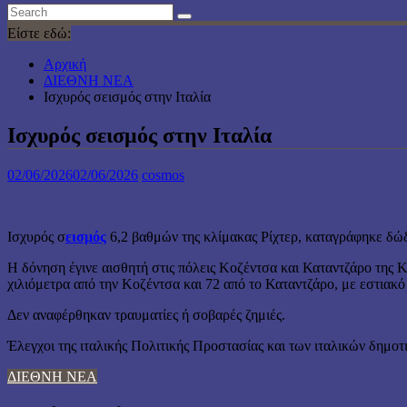
Είστε εδώ:
Αρχική
ΔΙΕΘΝΗ ΝΕΑ
Ισχυρός σεισμός στην Ιταλία
Ισχυρός σεισμός στην Ιταλία
02/06/2026
02/06/2026
cosmos
Ισχυρός σ
εισμός
6,2 βαθμών της κλίμακας Ρίχτερ, καταγράφηκε δώδ
Η δόνηση έγινε αισθητή στις πόλεις Κοζέντσα και Καταντζάρο της 
χιλιόμετρα από την Κοζέντσα και 72 από το Καταντζάρο, με εστιακό 
Δεν αναφέρθηκαν τραυματίες ή σοβαρές ζημιές.
Έλεγχοι της ιταλικής Πολιτικής Προστασίας και των ιταλικών δημοτ
ΔΙΕΘΝΗ ΝΕΑ