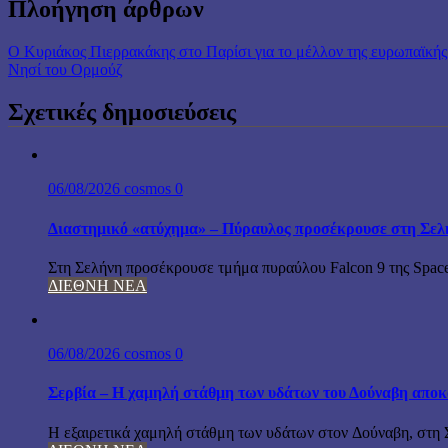
Πλοήγηση άρθρων
Ο Κυριάκος Πιερρακάκης στο Παρίσι για το μέλλον της ευρωπαϊκής 
Νησί του Ορμούζ
Σχετικές δημοσιεύσεις
06/08/2026
cosmos
0
Διαστημικό «ατύχημα» – Πύραυλος προσέκρουσε στη Σελ
Στη Σελήνη προσέκρουσε τμήμα πυραύλου Falcon 9 της Space
ΔΙΕΘΝΗ ΝΕΑ
06/08/2026
cosmos
0
Σερβία – Η χαμηλή στάθμη των υδάτων του Δούναβη αποκ
Η εξαιρετικά χαμηλή στάθμη των υδάτων στον Δούναβη, στη Σ