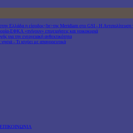
ν Ελλάδα η είσοδος<br>της Meridiam στο GSI - Η Αντιπολίτευση να
ία-ΕΦΚΑ «πνίγουν» επιχειρήσεις και νοικοκυριά
γής για την ενεργειακή ανθεκτικότητα
νησιά - Τι ισχύει με απαγορευτικά
ΕΠΙΚΟΙΝΩΝΙΑ