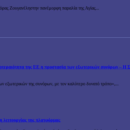
νόρας Ζουγανέληστην πανέμορφη παραλία της Αγίας...
εραιότητα της ΕΕ η προστασία των εξωτερικών συνόρων – Η Συ
ν εξωτερικών της συνόρων, με τον καλύτερο δυνατό τρόπο»,...
ξη λειτουργίας της πλατφόρμας