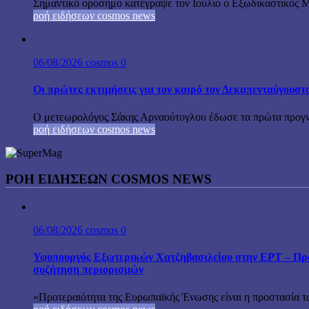
Σημαντικό ορόσημο κατέγραψε τον Ιούλιο ο Εξωδικαστικός Μη
ροή ειδήσεων cosmos news
06/08/2026
cosmos
0
Οι πρώτες εκτιμήσεις για τον καιρό τον Δεκαπενταύγουστ
Ο μετεωρολόγος Σάκης Αρναούτογλου έδωσε τα πρώτα προγνωσ
ροή ειδήσεων cosmos news
ΡΟΉ ΕΙΔΉΣΕΩΝ COSMOS NEWS
06/08/2026
cosmos
0
Υφυπουργός Εξωτερικών Χατζηβασιλείου στην ΕΡΤ – Προτ
συζήτηση περιορισμών
«Προτεραιότητα της Ευρωπαϊκής Ένωσης είναι η προστασία τω