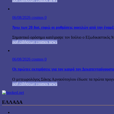
ροή ειδήσεων cosmos news
06/08/2026
cosmos
0
Άνω των 20 δισ. ευρώ οι ρυθμίσεις οφειλών από την έναρ
Σημαντικό ορόσημο κατέγραψε τον Ιούλιο ο Εξωδικαστικός Μη
ροή ειδήσεων cosmos news
06/08/2026
cosmos
0
Οι πρώτες εκτιμήσεις για τον καιρό τον Δεκαπενταύγουστ
Ο μετεωρολόγος Σάκης Αρναούτογλου έδωσε τα πρώτα προγνωσ
ροή ειδήσεων cosmos news
ΕΛΛΑΔΑ