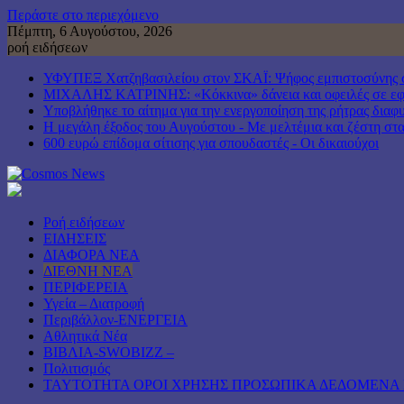
Περάστε στο περιεχόμενο
Πέμπτη, 6 Αυγούστου, 2026
ροή ειδήσεων
ΥΦΥΠΕΞ Χατζηβασιλείου στον ΣΚΑΪ: Ψήφος εμπιστοσύνης στη
ΜΙΧΑΛΗΣ ΚΑΤΡΙΝΗΣ: «Κόκκινα» δάνεια και οφειλές σε εφορ
Υποβλήθηκε το αίτημα για την ενεργοποίηση της ρήτρας διαφυ
Η μεγάλη έξοδος του Αυγούστου - Με μελτέμια και ζέστη στα 
600 ευρώ επίδομα σίτισης για σπουδαστές - Οι δικαιούχοι
Ροή ειδήσεων
ΕΙΔΗΣΕΙΣ
ΔΙΑΦΟΡΑ ΝΕΑ
ΔΙΕΘΝΗ ΝΕΑ
ΠΕΡΙΦΕΡΕΙΑ
Υγεία – Διατροφή
Περιβάλλον-ΕΝΕΡΓΕΙΑ
Αθλητικά Νέα
ΒΙΒΛΙΑ-SWOBIZZ –
Πολιτισμός
TAYTOTHTA ΟΡΟΙ ΧΡΗΣΗΣ ΠΡΟΣΩΠΙΚΑ ΔΕΔΟΜΕΝΑ 