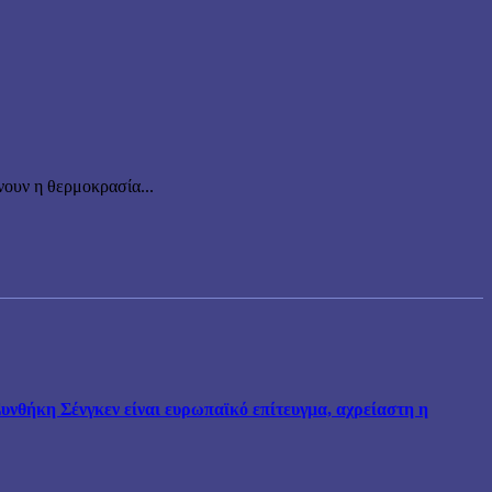
ουν η θερμοκρασία...
νθήκη Σένγκεν είναι ευρωπαϊκό επίτευγμα, αχρείαστη η