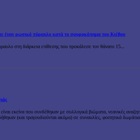
τε έναν ρωσικό πύραυλο κατά το σφυροκόπημα του Κιέβου
ραυλο στη διάρκεια επίθεσης που προκάλεσε τον θάνατο 15...
νιάς
 είναι εκείνα που συνδέθηκαν με συλλογικά βιώματα, νεανικές αναζητ
θηκαν (και τραγουδιούνται ακόμα) σε συναυλίες, φοιτητικά δωμάτια