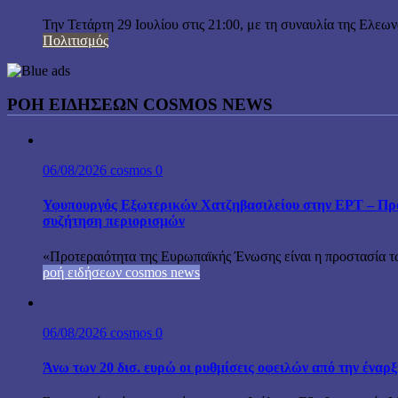
Την Τετάρτη 29 Ιουλίου στις 21:00, με τη συναυλία της Ελεω
Πολιτισμός
ΡΟΗ ΕΙΔΗΣΕΩΝ COSMOS NEWS
06/08/2026
cosmos
0
Υφυπουργός Εξωτερικών Χατζηβασιλείου στην ΕΡΤ – Προτ
συζήτηση περιορισμών
«Προτεραιότητα της Ευρωπαϊκής Ένωσης είναι η προστασία τω
ροή ειδήσεων cosmos news
06/08/2026
cosmos
0
Άνω των 20 δισ. ευρώ οι ρυθμίσεις οφειλών από την έναρ