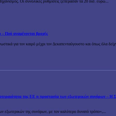
χανισμός. Οι συνολικές ρυθμίσεις ξεπέρασαν τα 20 δισ. ευρώ...
ο – Πού αναμένονται βροχές
τικά για τον καιρό μέχρι τον Δεκαπενταύγουστο και όπως όλα δείχν
εραιότητα της ΕΕ η προστασία των εξωτερικών συνόρων – Η Συ
ν εξωτερικών της συνόρων, με τον καλύτερο δυνατό τρόπο»,...