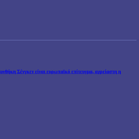
νθήκη Σένγκεν είναι ευρωπαϊκό επίτευγμα, αχρείαστη η