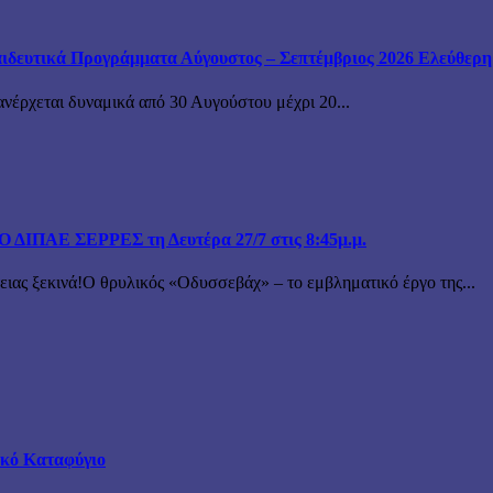
ιδευτικά Προγράμματα Αύγουστος – Σεπτέμβριος 2026 Ελεύθερη ε
ανέρχεται δυναμικά από 30 Αυγούστου μέχρι 20...
ΙΠΑΕ ΣΕΡΡΕΣ τη Δευτέρα 27/7 στις 8:45μ.μ.
 ξεκινά!Ο θρυλικός «Οδυσσεβάχ» – το εμβληματικό έργο της...
τικό Καταφύγιο