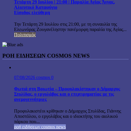
Τετάρτη 29 Ιουλίου | 21:00 | Παραλία Αγίας Άννας,
Αλιευτικό Καταφύγιο
Είσοδος ελεύθερη
Την Τετάρτη 29 Ιουλίου στις 21:00, με τη συναυλία της
Ελεωνόρας Ζουγανέληστην πανέμορφη παραλία της Αγίας...
Πολιτισμός
ΡΟΗ ΕΙΔΗΣΕΩΝ COSMOS NEWS
07/08/2026
cosmos
0
Φωτιά στη Βοιωτία – Προφυλακίστηκαν ο Δήμαρχος
Στυλίδας, ο εργολάβος και ο επιχειρηματίας με τις
ανεμογεννήτριες
Προφυλακιστέοι κρίθηκαν ο Δήμαρχος Στυλίδας, Γιάννης
Αποστόλου, ο εργολάβος και ο ιδιοκτήτης του αιολικού
πάρκου που...
ροή ειδήσεων cosmos news