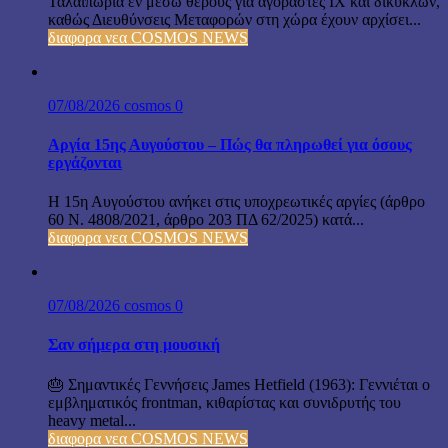
Ταλαιπωρία εν μέσω θέρους για αγοραστές ΙΧ και δικύκλων,
καθώς Διευθύνσεις Μεταφορών στη χώρα έχουν αρχίσει...
διαφορα νεα COSMOS NEWS
07/08/2026
cosmos
0
Αργία 15ης Αυγούστου – Πώς θα πληρωθεί για όσους
εργάζονται
Η 15η Αυγούστου ανήκει στις υποχρεωτικές αργίες (άρθρο
60 Ν. 4808/2021, άρθρο 203 ΠΔ 62/2025) κατά...
διαφορα νεα COSMOS NEWS
07/08/2026
cosmos
0
Σαν σήμερα στη μουσική
🎂 Σημαντικές Γεννήσεις James Hetfield (1963): Γεννιέται ο
εμβληματικός frontman, κιθαρίστας και συνιδρυτής του
heavy metal...
διαφορα νεα COSMOS NEWS