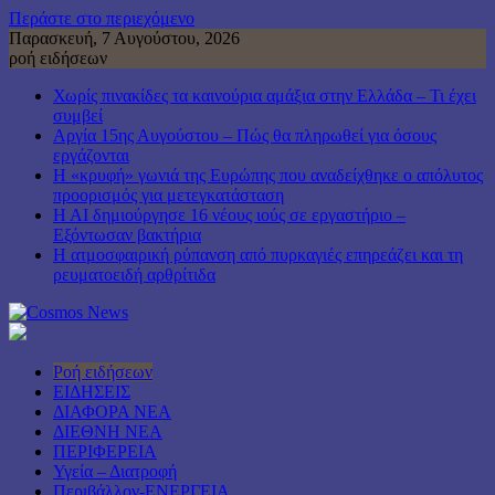
Περάστε στο περιεχόμενο
Παρασκευή, 7 Αυγούστου, 2026
ροή ειδήσεων
Χωρίς πινακίδες τα καινούρια αμάξια στην Ελλάδα – Τι έχει
συμβεί
Αργία 15ης Αυγούστου – Πώς θα πληρωθεί για όσους
εργάζονται
Η «κρυφή» γωνιά της Ευρώπης που αναδείχθηκε ο απόλυτος
προορισμός για μετεγκατάσταση
H AI δημιούργησε 16 νέους ιούς σε εργαστήριο –
Εξόντωσαν βακτήρια
Η ατμοσφαιρική ρύπανση από πυρκαγιές επηρεάζει και τη
ρευματοειδή αρθρίτιδα
Ροή ειδήσεων
ΕΙΔΗΣΕΙΣ
ΔΙΑΦΟΡΑ ΝΕΑ
ΔΙΕΘΝΗ ΝΕΑ
ΠΕΡΙΦΕΡΕΙΑ
Υγεία – Διατροφή
Περιβάλλον-ΕΝΕΡΓΕΙΑ