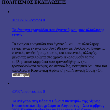
ΠΟΛΙΤΙΣΜΟΣ ΕΚΔΗΛΩΣΕΙΣ
01/08/2026
cosmos
0
Τα έντεχνα τραγούδια που έγιναν ύμνοι μιας ολόκληρης
γενιάς
Τα έντεχνα τραγούδια που έγιναν ύμνοι μιας ολόκληρης
γενιάς είναι εκείνα που συνδέθηκαν με συλλογικά βιώματα,
νεανικές αναζητήσεις, έρωτες και κοινωνικές αλλαγές,
μένοντας αναλλοίωτα στο χρόνο.Ακολουθούν τα πιο
εμβληματικά κομμάτια που τραγουδήθηκαν (και
τραγουδιούνται ακόμα) σε συναυλίες, φοιτητικά δωμάτια και
παραλίες: ✊ Κοινωνική Αφύπνιση και Νεανική Ορμή «Ο...
Πολιτισμός
30/07/2026
cosmos
0
Το Μέγαρο στη Βόρεια Εύβοια Φεστιβάλ της Λίμνης
Εκπαιδευτικά Προγράμματα Αύγουστος – Σεπτέμβριος
2026 Ελεύθερη είσοδος σε όλες τις εκδηλώσεις