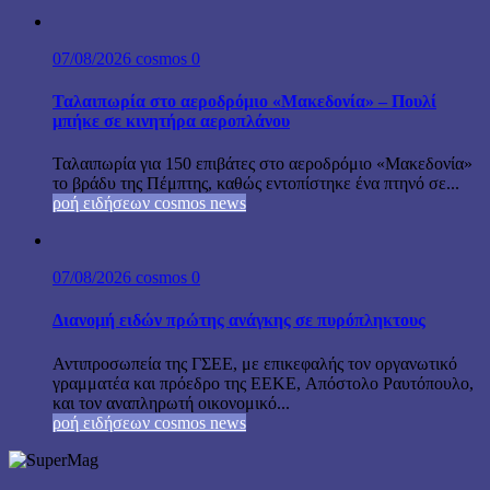
07/08/2026
cosmos
0
Ταλαιπωρία στο αεροδρόμιο «Μακεδονία» – Πουλί
μπήκε σε κινητήρα αεροπλάνου
Ταλαιπωρία για 150 επιβάτες στο αεροδρόμιο «Μακεδονία»
το βράδυ της Πέμπτης, καθώς εντοπίστηκε ένα πτηνό σε...
ροή ειδήσεων cosmos news
07/08/2026
cosmos
0
Διανομή ειδών πρώτης ανάγκης σε πυρόπληκτους
Αντιπροσωπεία της ΓΣΕΕ, με επικεφαλής τον οργανωτικό
γραμματέα και πρόεδρο της ΕΕΚΕ, Απόστολο Ραυτόπουλο,
και τον αναπληρωτή οικονομικό...
ροή ειδήσεων cosmos news