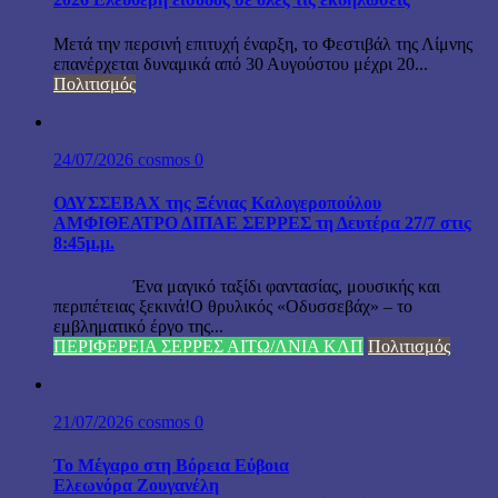
Μετά την περσινή επιτυχή έναρξη, το Φεστιβάλ της Λίμνης
επανέρχεται δυναμικά από 30 Αυγούστου μέχρι 20...
Πολιτισμός
24/07/2026
cosmos
0
ΟΔΥΣΣΕΒΑΧ της Ξένιας Καλογεροπούλου
ΑΜΦΙΘΕΑΤΡΟ ΔΙΠΑΕ ΣΕΡΡΕΣ τη Δευτέρα 27/7 στις
8:45μ.μ.
Ένα μαγικό ταξίδι φαντασίας, μουσικής και
περιπέτειας ξεκινά!Ο θρυλικός «Οδυσσεβάχ» – το
εμβληματικό έργο της...
ΠΕΡΙΦΕΡΕΙΑ ΣΕΡΡΕΣ ΑΙΤΩ/ΛΝΙΑ ΚΛΠ
Πολιτισμός
21/07/2026
cosmos
0
Το Μέγαρο στη Βόρεια Εύβοια
Ελεωνόρα Ζουγανέλη