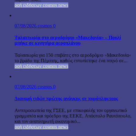
ροή ειδήσεων cosmos news
07/08/2026
cosmos
0
Ταλαιπωρία στο αεροδρόμιο «Μακεδονία» – Πουλί
μπήκε σε κινητήρα αεροπλάνου
Ταλαιπωρία για 150 επιβάτες στο αεροδρόμιο «Μακεδονία»
το βράδυ της Πέμπτης, καθώς εντοπίστηκε ένα πτηνό σε...
ροή ειδήσεων cosmos news
07/08/2026
cosmos
0
Διανομή ειδών πρώτης ανάγκης σε πυρόπληκτους
Αντιπροσωπεία της ΓΣΕΕ, με επικεφαλής τον οργανωτικό
γραμματέα και πρόεδρο της ΕΕΚΕ, Απόστολο Ραυτόπουλο,
και τον αναπληρωτή οικονομικό...
ροή ειδήσεων cosmos news