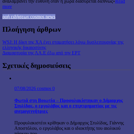
αναλαμβάνει την ευθύνη όταν η χώρα διασύρεται διεθνώς»
Read
more
ροή ειδήσεων cosmos news
Πλοήγηση άρθρων
WSJ: Η δίκη της ΧΑ έχει σταματήσει λόγω δυσλειτουργίας της
ελληνικής δικαιοσύνης
Διαμαρτυρία της ΛΑ.Ε έξω από την ΕΡΤ
Σχετικές δημοσιεύσεις
07/08/2026
cosmos
0
Φωτιά στη Βοιωτία – Προφυλακίστηκαν ο Δήμαρχος
Στυλίδας, ο εργολάβος και ο επιχειρηματίας με τις
ανεμογεννήτριες
Προφυλακιστέοι κρίθηκαν ο Δήμαρχος Στυλίδας, Γιάννης
Αποστόλου, ο εργολάβος και ο ιδιοκτήτης του αιολικού
πάρκου που...