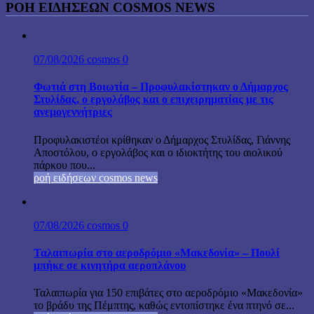
ΡΟΉ ΕΙΔΉΣΕΩΝ COSMOS NEWS
07/08/2026
cosmos
0
Φωτιά στη Βοιωτία – Προφυλακίστηκαν ο Δήμαρχος
Στυλίδας, ο εργολάβος και ο επιχειρηματίας με τις
ανεμογεννήτριες
Προφυλακιστέοι κρίθηκαν ο Δήμαρχος Στυλίδας, Γιάννης
Αποστόλου, ο εργολάβος και ο ιδιοκτήτης του αιολικού
πάρκου που...
ροή ειδήσεων cosmos news
07/08/2026
cosmos
0
Ταλαιπωρία στο αεροδρόμιο «Μακεδονία» – Πουλί
μπήκε σε κινητήρα αεροπλάνου
Ταλαιπωρία για 150 επιβάτες στο αεροδρόμιο «Μακεδονία»
το βράδυ της Πέμπτης, καθώς εντοπίστηκε ένα πτηνό σε...