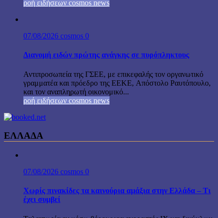
ροή ειδήσεων cosmos news
07/08/2026
cosmos
0
Διανομή ειδών πρώτης ανάγκης σε πυρόπληκτους
Αντιπροσωπεία της ΓΣΕΕ, με επικεφαλής τον οργανωτικό
γραμματέα και πρόεδρο της ΕΕΚΕ, Απόστολο Ραυτόπουλο,
και τον αναπληρωτή οικονομικό...
ροή ειδήσεων cosmos news
ΕΛΛΑΔΑ
07/08/2026
cosmos
0
Χωρίς πινακίδες τα καινούρια αμάξια στην Ελλάδα – Τι
έχει συμβεί