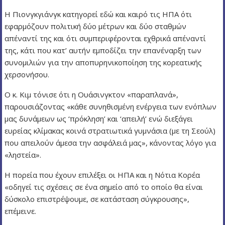
Η Πιονγκγιάνγκ κατηγορεί εδώ και καιρό τις ΗΠΑ ότι
εφαρμόζουν πολιτική δύο μέτρων και δύο σταθμών
απέναντί της και ότι συμπεριφέρονται εχθρικά απέναντί
της, κάτι που κατ’ αυτήν εμποδίζει την επανέναρξη των
συνομιλιών για την αποπυρηνικοποίηση της κορεατικής
χερσονήσου.
Ο κ. Κιμ τόνισε ότι η Ουάσινγκτον «παραπλανά»,
παρουσιάζοντας «κάθε συνηθισμένη ενέργεια των ενόπλων
μας δυνάμεων ως ‘πρόκληση’ και ‘απειλή’ ενώ διεξάγει
ευρείας κλίμακας κοινά στρατιωτικά γυμνάσια (με τη Σεούλ)
που απειλούν άμεσα την ασφάλειά μας», κάνοντας λόγο για
«ληστεία».
Η πορεία που έχουν επιλέξει οι ΗΠΑ και η Νότια Κορέα
«οδηγεί τις σχέσεις σε ένα σημείο από το οποίο θα είναι
δύσκολο επιστρέψουμε, σε κατάσταση σύγκρουσης»,
επέμεινε.