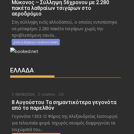
Μύκονος – Σύλληψη 56χρονου με 2.280
πακέτα λαθραίων τσιγάρων στο
αεροδρόμιο
Στη σύλληψη ενός αλλοδαπού, ο οποίος εντοπίστηκε
να μεταφέρει 2.280 πακέτα τσιγάρων χωρίς την
προβλεπόμενη ταινία...
ροή ειδήσεων cosmos news
ΕΛΛΑΔΑ
08/08/2026
cosmos
0
8 Αυγούστου Τα σημαντικότερα γεγονότα
από το παρελθόν
Γεγονότα 1303: Ο Φάρος της Αλεξανδρείας λειτουργεί
για τελευταία φορά. Ισχυρός σεισμός διαρρηγνύει τα
τοιχώματά του...