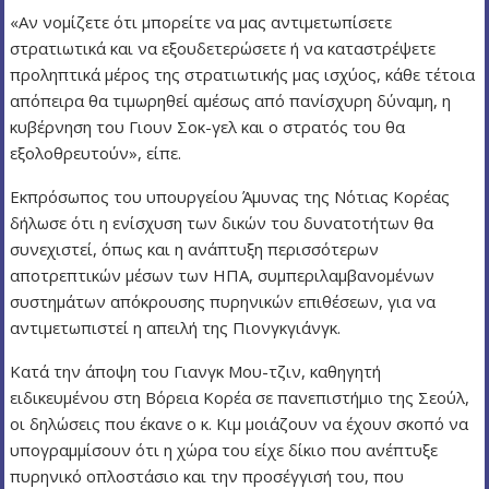
«Αν νομίζετε ότι μπορείτε να μας αντιμετωπίσετε
στρατιωτικά και να εξουδετερώσετε ή να καταστρέψετε
προληπτικά μέρος της στρατιωτικής μας ισχύος, κάθε τέτοια
απόπειρα θα τιμωρηθεί αμέσως από πανίσχυρη δύναμη, η
κυβέρνηση του Γιουν Σοκ-γελ και ο στρατός του θα
εξολοθρευτούν», είπε.
Εκπρόσωπος του υπουργείου Άμυνας της Νότιας Κορέας
δήλωσε ότι η ενίσχυση των δικών του δυνατοτήτων θα
συνεχιστεί, όπως και η ανάπτυξη περισσότερων
αποτρεπτικών μέσων των ΗΠΑ, συμπεριλαμβανομένων
συστημάτων απόκρουσης πυρηνικών επιθέσεων, για να
αντιμετωπιστεί η απειλή της Πιονγκγιάνγκ.
Κατά την άποψη του Γιανγκ Μου-τζιν, καθηγητή
ειδικευμένου στη Βόρεια Κορέα σε πανεπιστήμιο της Σεούλ,
οι δηλώσεις που έκανε ο κ. Κιμ μοιάζουν να έχουν σκοπό να
υπογραμμίσουν ότι η χώρα του είχε δίκιο που ανέπτυξε
πυρηνικό οπλοστάσιο και την προσέγγισή του, που