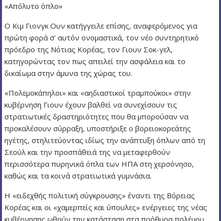
«Απόλυτο όπλο»
Ο Κιμ Γιονγκ Ουν κατήγγειλε επίσης, αναφερόμενος για
πρώτη φορά σ’ αυτόν ονομαστικά, τον νέο συντηρητικό
πρόεδρο της Νότιας Κορέας, τον Γιουν Σοκ-γελ,
κατηγορώντας τον πως απειλεί την ασφάλεια και το
δικαίωμα στην άμυνα της χώρας του.
«Πολεμοκάπηλοι» και «αηδιαστικοί τραμπούκοι» στην
κυβέρνηση Γιουν έχουν βαλθεί να συνεχίσουν τις
στρατιωτικές δραστηριότητες που θα μπορούσαν να
προκαλέσουν σύρραξη, υποστήριξε ο βορειοκορεάτης
ηγέτης, στηλιτεύοντας ιδίως την ανάπτυξη όπλων από τη
Σεούλ και την προσπάθειά της να μεταφερθούν
περισσότερα πυρηνικά όπλα των ΗΠΑ στη χερσόνησο,
καθώς και τα κοινά στρατιωτικά γυμνάσια.
Η «ειδεχθής πολιτική σύγκρουσης» έναντι της Βόρειας
Κορέας και οι «χαμερπείς και ύπουλες» ενέργειες της νέας
κυβέρνησης ωθούν την κατάσταση στα πρόθυρα πολέμου,