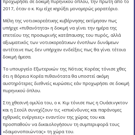
προχωρήσει σε δοκιμή πυρηνικού όπλου, την πρώτη από το
2017, όταν ο κ. Κιμ είχε κηρύξει μονομερώς μορατόριο.
Μέλη της νοτιοκορεάτικης κυβέρνησης εκτίμησαν πως
υπήρχε «πιθανότητα» η δοκιμή να γίνει την ημέρα της
επετείου της προσωρινής κατάπαυσης του πυρός, αλλά
αξιωματικός των νοτιοκορεάτικων ένοπλων δυνάμεων
αντέτεινε πως δεν υπήρχαν ενδείξεις πως θα γίνει τέτοια
δοκιμή άμεσα.
Το υπουργείο Εξωτερικών της Νότιας Κορέας τόνισε χθες
ότι η Βόρεια Κορέα πιθανότατα θα υποστεί ακόμη
αυστηρότερες διεθνείς κυρώσεις εάν προχωρήσει σε δοκιμή
πυρηνικού όπλου.
Στη χθεσινή ομιλία του, ο κ. Κιμ τόνισε πως η Ουάσινγκτον
και η Σεούλ συνεχίζουν τις «επικίνδυνες και παράνομες
εχθρικές ενέργειες» εναντίον της χώρας του και
προσπαθούν να δικαιολογήσουν τη συμπεριφορά τους
«δαιμονοποιώντας» τη χώρα του.