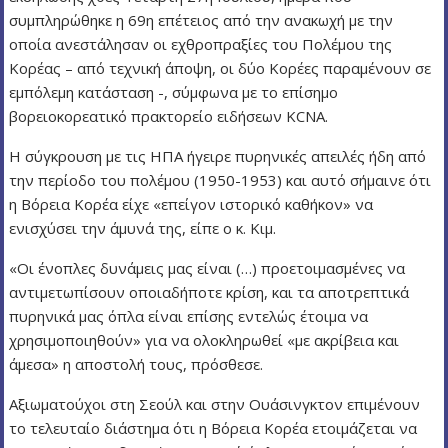
συμπληρώθηκε η 69η επέτειος από την ανακωχή με την
οποία ανεστάλησαν οι εχθροπραξίες του Πολέμου της
Κορέας – από τεχνική άποψη, οι δύο Κορέες παραμένουν σε
εμπόλεμη κατάσταση -, σύμφωνα με το επίσημο
βορειοκορεατικό πρακτορείο ειδήσεων KCNA.
Η σύγκρουση με τις ΗΠΑ ήγειρε πυρηνικές απειλές ήδη από
την περίοδο του πολέμου (1950-1953) και αυτό σήμαινε ότι
η Βόρεια Κορέα είχε «επείγον ιστορικό καθήκον» να
ενισχύσει την άμυνά της, είπε ο κ. Κιμ.
«Οι ένοπλες δυνάμεις μας είναι (…) προετοιμασμένες να
αντιμετωπίσουν οποιαδήποτε κρίση, και τα αποτρεπτικά
πυρηνικά μας όπλα είναι επίσης εντελώς έτοιμα να
χρησιμοποιηθούν» για να ολοκληρωθεί «με ακρίβεια και
άμεσα» η αποστολή τους, πρόσθεσε.
Αξιωματούχοι στη Σεούλ και στην Ουάσινγκτον επιμένουν
το τελευταίο διάστημα ότι η Βόρεια Κορέα ετοιμάζεται να