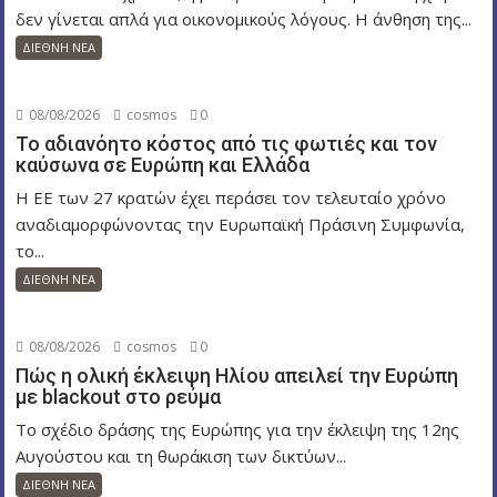
ω
δεν γίνεται απλά για οικονομικούς λόγους. Η άνθηση της...
ν
ΔΙΕΘΝΗ ΝΕΑ
08/08/2026
cosmos
0
Το αδιανόητο κόστος από τις φωτιές και τον
καύσωνα σε Ευρώπη και Ελλάδα
Η ΕΕ των 27 κρατών έχει περάσει τον τελευταίο χρόνο
αναδιαμορφώνοντας την Ευρωπαϊκή Πράσινη Συμφωνία,
το...
ΔΙΕΘΝΗ ΝΕΑ
08/08/2026
cosmos
0
Πώς η ολική έκλειψη Ηλίου απειλεί την Ευρώπη
με blackout στο ρεύμα
Το σχέδιο δράσης της Ευρώπης για την έκλειψη της 12ης
Αυγούστου και τη θωράκιση των δικτύων...
ΔΙΕΘΝΗ ΝΕΑ