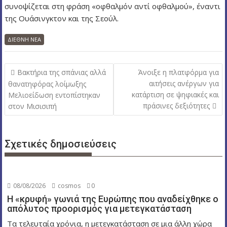
συνοψίζεται στη φράση «οφθαλμόν αντί οφθαλμού», έναντι
της Ουάσινγκτον και της Σεούλ.
ΔΙΕΘΝΗ ΝΕΑ
Π
Βακτήρια της σπάνιας αλλά
Άνοιξε η πλατφόρμα για
λ
αιτήσεις ανέργων για
θανατηφόρας λοίμωξης
κατάρτιση σε ψηφιακές και
Μελιοείδωση εντοπίστηκαν
ο
πράσινες δεξιότητες
στον Μισισιπή
ή
γ
η
Σχετικές δημοσιεύσεις
σ
η
ά
08/08/2026
cosmos
0
ρ
Η «κρυφή» γωνιά της Ευρώπης που αναδείχθηκε ο
θ
απόλυτος προορισμός για μετεγκατάσταση
ρ
Τα τελευταία χρόνια, η μετεγκατάσταση σε μια άλλη χώρα