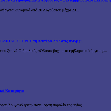
ιδευτικά Προγράμματα Αύγουστος – Σεπτέμβριος 2026 Ελεύθερη ε
ανέρχεται δυναμικά από 30 Αυγούστου μέχρι 20...
ΙΠΑΕ ΣΕΡΡΕΣ τη Δευτέρα 27/7 στις 8:45μ.μ.
 ξεκινά!Ο θρυλικός «Οδυσσεβάχ» – το εμβληματικό έργο της...
τικό Καταφύγιο
νόρας Ζουγανέληστην πανέμορφη παραλία της Αγίας...