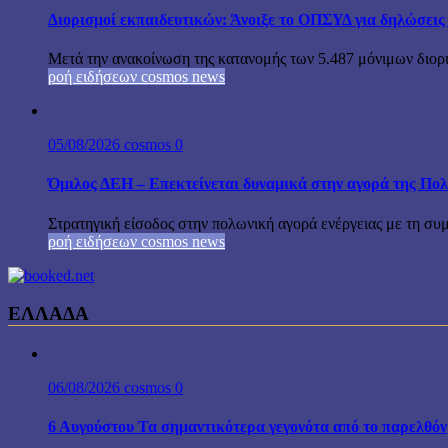
Διορισμοί εκπαιδευτικών: Άνοιξε το ΟΠΣΥΔ για δηλώσεις
Μετά την ανακοίνωση της κατανομής των 5.487 μόνιμων διορ
ροή ειδήσεων cosmos news
05/08/2026
cosmos
0
Όμιλος ΔΕΗ – Επεκτείνεται δυναμικά στην αγορά της Π
Στρατηγική είσοδος στην πολωνική αγορά ενέργειας με τη σ
ροή ειδήσεων cosmos news
ΕΛΛΑΔΑ
06/08/2026
cosmos
0
6 Αυγούστου Τα σημαντικότερα γεγονότα από το παρελθόν