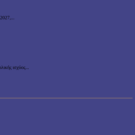
027,...
ικής ισχύος...