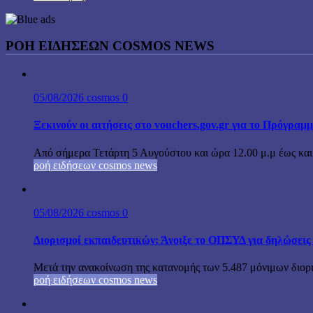
ΡΟΗ ΕΙΔΗΣΕΩΝ COSMOS NEWS
05/08/2026
cosmos
0
Ξεκινούν οι αιτήσεις στο vouchers.gov.gr για το Πρόγραμ
Από σήμερα Τετάρτη 5 Αυγούστου και ώρα 12.00 μ.μ έως και τ
ροή ειδήσεων cosmos news
05/08/2026
cosmos
0
Διορισμοί εκπαιδευτικών: Άνοιξε το ΟΠΣΥΔ για δηλώσεις
Μετά την ανακοίνωση της κατανομής των 5.487 μόνιμων διορ
ροή ειδήσεων cosmos news