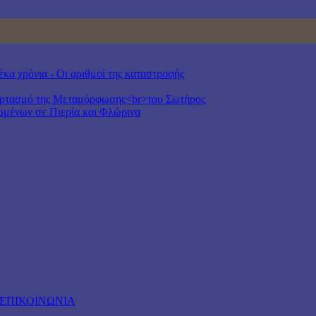
έκα χρόνια - Οι αριθμοί της καταστροφής
Εορτασμό της Μεταμόρφωσης<br>του Σωτήρος
ιωμένων σε Πιερία και Φλώρινα
ΕΠΙΚΟΙΝΩΝΙΑ