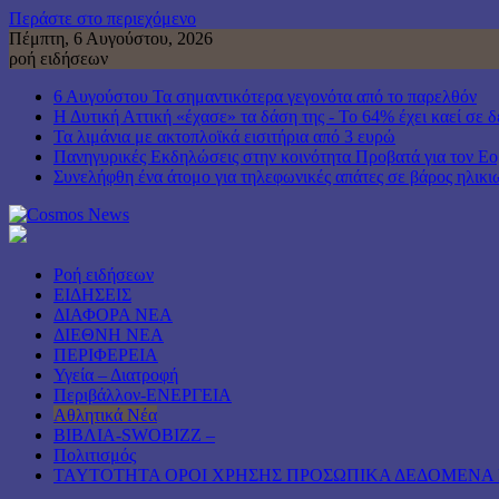
Περάστε στο περιεχόμενο
Πέμπτη, 6 Αυγούστου, 2026
ροή ειδήσεων
6 Αυγούστου Τα σημαντικότερα γεγονότα από το παρελθόν
Η Δυτική Αττική «έχασε» τα δάση της - Το 64% έχει καεί σε δ
Τα λιμάνια με ακτοπλοϊκά εισιτήρια από 3 ευρώ
Πανηγυρικές Εκδηλώσεις στην κοινότητα Προβατά για τον 
Συνελήφθη ένα άτομο για τηλεφωνικές απάτες σε βάρος ηλικ
Ροή ειδήσεων
ΕΙΔΗΣΕΙΣ
ΔΙΑΦΟΡΑ ΝΕΑ
ΔΙΕΘΝΗ ΝΕΑ
ΠΕΡΙΦΕΡΕΙΑ
Υγεία – Διατροφή
Περιβάλλον-ΕΝΕΡΓΕΙΑ
Αθλητικά Νέα
ΒΙΒΛΙΑ-SWOBIZZ –
Πολιτισμός
TAYTOTHTA ΟΡΟΙ ΧΡΗΣΗΣ ΠΡΟΣΩΠΙΚΑ ΔΕΔΟΜΕΝΑ 