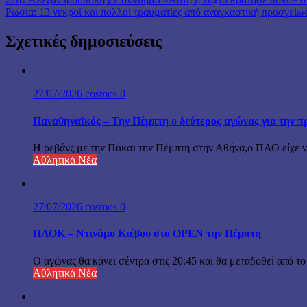
Ρωσία: 13 νεκροί και πολλοί τραυματίες από αναγκαστική προσγεί
Σχετικές δημοσιεύσεις
27/07/2026
cosmos
0
Παναθηναϊκός – Την Πέμπτη ο δεύτερος αγώνας για την π
Η ρεβάνς με την Πάκσι την Πέμπτη στην Αθήνα,ο ΠΑΟ είχε νικ
Αθλητικά Νέα
27/07/2026
cosmos
0
ΠΑΟΚ – Ντινάμο Κιέβου στο OPEN την Πέμπτη
Ο αγώνας θα κάνει σέντρα στις 20:45 και θα μεταδοθεί από 
Αθλητικά Νέα