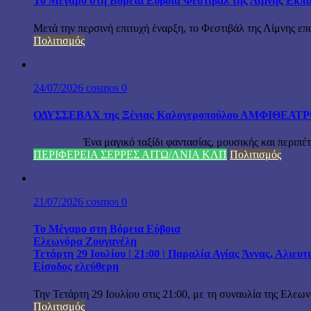
Το Μέγαρο στη Βόρεια Εύβοια Φεστιβάλ της Λίμνης Εκπα
Μετά την περσινή επιτυχή έναρξη, το Φεστιβάλ της Λίμνης επ
Πολιτισμός
24/07/2026
cosmos
0
ΟΔΥΣΣΕΒΑΧ της Ξένιας Καλογεροπούλου ΑΜΦΙΘΕΑΤΡΟ Δ
Ένα μαγικό ταξίδι φαντασίας, μουσικής και περιπέτειας
ΠΕΡΙΦΕΡΕΙΑ ΣΕΡΡΕΣ ΑΙΤΩ/ΛΝΙΑ ΚΛΠ
Πολιτισμός
21/07/2026
cosmos
0
Το Μέγαρο στη Βόρεια Εύβοια
Ελεωνόρα Ζουγανέλη
Τετάρτη 29 Ιουλίου | 21:00 | Παραλία Αγίας Άννας, Αλιευ
Είσοδος ελεύθερη
Την Τετάρτη 29 Ιουλίου στις 21:00, με τη συναυλία της Ελεω
Πολιτισμός