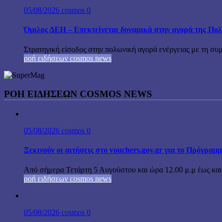
05/08/2026
cosmos
0
Όμιλος ΔΕΗ – Επεκτείνεται δυναμικά στην αγορά της Π
Στρατηγική είσοδος στην πολωνική αγορά ενέργειας με τη σ
ροή ειδήσεων cosmos news
ΡΟΉ ΕΙΔΉΣΕΩΝ COSMOS NEWS
05/08/2026
cosmos
0
Ξεκινούν οι αιτήσεις στο vouchers.gov.gr για το Πρόγραμ
Από σήμερα Τετάρτη 5 Αυγούστου και ώρα 12.00 μ.μ έως και τ
ροή ειδήσεων cosmos news
05/08/2026
cosmos
0