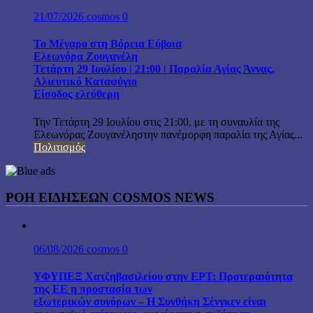
21/07/2026
cosmos
0
Το Μέγαρο στη Βόρεια Εύβοια
Ελεωνόρα Ζουγανέλη
Τετάρτη 29 Ιουλίου | 21:00 | Παραλία Αγίας Άννας,
Αλιευτικό Καταφύγιο
Είσοδος ελεύθερη
Την Τετάρτη 29 Ιουλίου στις 21:00, με τη συναυλία της
Ελεωνόρας Ζουγανέληστην πανέμορφη παραλία της Αγίας...
Πολιτισμός
ΡΟΗ ΕΙΔΗΣΕΩΝ COSMOS NEWS
06/08/2026
cosmos
0
ΥΦΥΠΕΞ Χατζηβασιλείου στην ΕΡΤ: Προτεραιότητα
της ΕΕ η προστασία των
εξωτερικών συνόρων – Η Συνθήκη Σένγκεν είναι