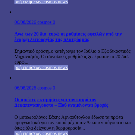
ροή ειδήσεων cosmos news
06/08/2026
cosmos
0
Άνω των 20 δισ. ευρώ οι ρυθμίσεις οφειλών από την
έναρξη λειτουργίας της πλατφόρμας
Σημαντικό ορόσημο κατέγραψε τον Ιούλιο ο Εξωδικαστικός
Μηχανισμός. Οι συνολικές ρυθμίσεις ξεπέρασαν τα 20 δισ.
ευρώ...
ροή ειδήσεων cosmos news
06/08/2026
cosmos
0
Οι πρώτες εκτιμήσεις για τον καιρό τον
Δεκαπενταύγουστο – Πού αναμένονται βροχές
Ο μετεωρολόγος Σάκης Αρναούτογλου έδωσε τα πρώτα
προγνωστικά για τον καιρό μέχρι τον Δεκαπενταύγουστο και
όπως όλα δείχνουν η θερμοκρασία...
ροή ειδήσεων cosmos news