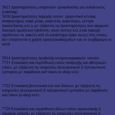
5621 Δραστηριότητες υπηρεσιών τροφοδοσίας για εκδηλώσεις
(catering)
5630 Δραστηριότητες παροχής ποτών (χορευτικά κέντρα,
αναψυκτήρια, καφέ μπαρ, καφενεία, καφετέριες, κέντρα
διασκέδασης κτλ.), με εξαίρεση τις δραστηριότητες που αφορούν
διανομή προϊόντων (delivery, room service κτλ.) και παροχή
προϊόντων σε πακέτο από το κατάστημα (take away) στις οποίες
δεν επιτρέπεται η χρήση τραπεζοκαθισμάτων και το σερβίρισμα σε
αυτά
5914 Δραστηριότητες προβολής κινηματογραφικών ταινιών
7721 Ενοικίαση και εκμίσθωση ειδών αναψυχής και αθλητικών
ειδών, με εξαίρεση τις υπηρεσίες ηλεκτρονικού ή τηλεφωνικού
εμπορίου με παράδοση κατ’οίκον (e-shop κτλ)
7722 Ενοικίαση βιντεοκασετών και δίσκων, με εξαίρεση τις
υπηρεσίες ηλεκτρονικού ή τηλεφωνικού εμπορίου με παράδοση
κατ’οίκον (e-shop κτλ)
7729 Ενοικίαση και εκμίσθωση άλλων ειδών προσωπικής ή
οικιακής χρήσης, με εξαίρεση τις υπηρεσίες ηλεκτρονικού ή