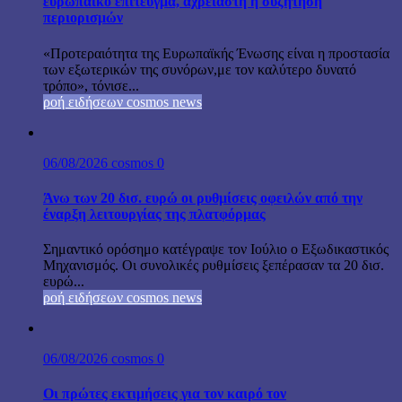
ευρωπαϊκό επίτευγμα, αχρείαστη η συζήτηση
περιορισμών
«Προτεραιότητα της Ευρωπαϊκής Ένωσης είναι η προστασία
των εξωτερικών της συνόρων,με τον καλύτερο δυνατό
τρόπο», τόνισε...
ροή ειδήσεων cosmos news
06/08/2026
cosmos
0
Άνω των 20 δισ. ευρώ οι ρυθμίσεις οφειλών από την
έναρξη λειτουργίας της πλατφόρμας
Σημαντικό ορόσημο κατέγραψε τον Ιούλιο ο Εξωδικαστικός
Μηχανισμός. Οι συνολικές ρυθμίσεις ξεπέρασαν τα 20 δισ.
ευρώ...
ροή ειδήσεων cosmos news
06/08/2026
cosmos
0
Οι πρώτες εκτιμήσεις για τον καιρό τον