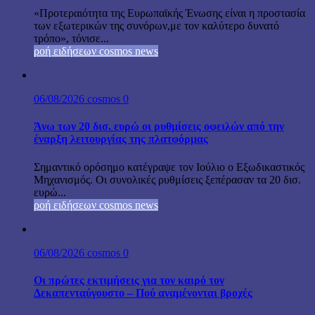
«Προτεραιότητα της Ευρωπαϊκής Ένωσης είναι η προστασία
των εξωτερικών της συνόρων,με τον καλύτερο δυνατό
τρόπο», τόνισε...
ροή ειδήσεων cosmos news
06/08/2026
cosmos
0
Άνω των 20 δισ. ευρώ οι ρυθμίσεις οφειλών από την
έναρξη λειτουργίας της πλατφόρμας
Σημαντικό ορόσημο κατέγραψε τον Ιούλιο ο Εξωδικαστικός
Μηχανισμός. Οι συνολικές ρυθμίσεις ξεπέρασαν τα 20 δισ.
ευρώ...
ροή ειδήσεων cosmos news
06/08/2026
cosmos
0
Οι πρώτες εκτιμήσεις για τον καιρό τον
Δεκαπενταύγουστο – Πού αναμένονται βροχές