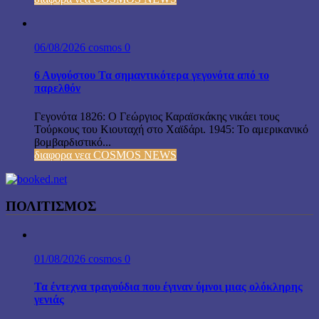
06/08/2026
cosmos
0
6 Αυγούστου Τα σημαντικότερα γεγονότα από το
παρελθόν
Γεγονότα 1826: Ο Γεώργιος Καραϊσκάκης νικάει τους
Τούρκους του Κιουταχή στο Χαϊδάρι. 1945: Το αμερικανικό
βομβαρδιστικό...
διαφορα νεα COSMOS NEWS
ΠΟΛΙΤΙΣΜΟΣ
01/08/2026
cosmos
0
Τα έντεχνα τραγούδια που έγιναν ύμνοι μιας ολόκληρης
γενιάς