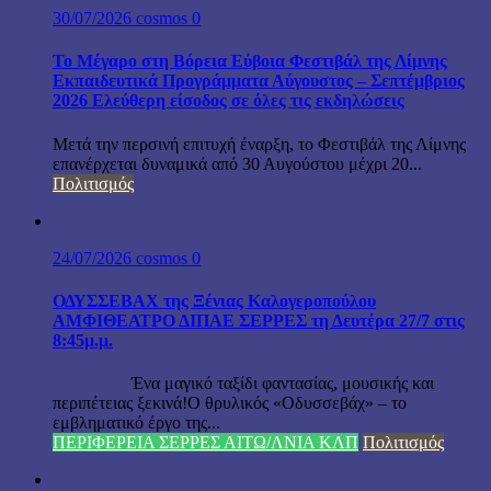
30/07/2026
cosmos
0
Το Μέγαρο στη Βόρεια Εύβοια Φεστιβάλ της Λίμνης
Εκπαιδευτικά Προγράμματα Αύγουστος – Σεπτέμβριος
2026 Ελεύθερη είσοδος σε όλες τις εκδηλώσεις
Μετά την περσινή επιτυχή έναρξη, το Φεστιβάλ της Λίμνης
επανέρχεται δυναμικά από 30 Αυγούστου μέχρι 20...
Πολιτισμός
24/07/2026
cosmos
0
ΟΔΥΣΣΕΒΑΧ της Ξένιας Καλογεροπούλου
ΑΜΦΙΘΕΑΤΡΟ ΔΙΠΑΕ ΣΕΡΡΕΣ τη Δευτέρα 27/7 στις
8:45μ.μ.
Ένα μαγικό ταξίδι φαντασίας, μουσικής και
περιπέτειας ξεκινά!Ο θρυλικός «Οδυσσεβάχ» – το
εμβληματικό έργο της...
ΠΕΡΙΦΕΡΕΙΑ ΣΕΡΡΕΣ ΑΙΤΩ/ΛΝΙΑ ΚΛΠ
Πολιτισμός