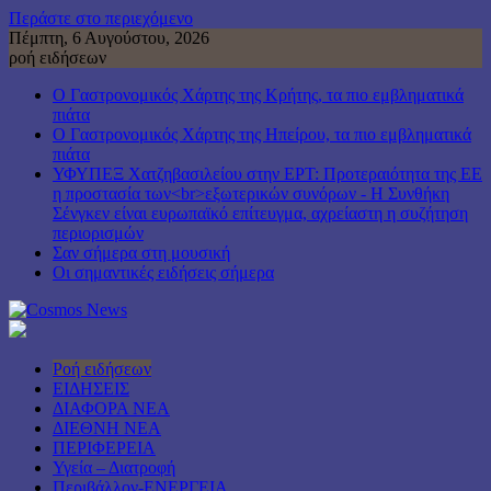
Περάστε στο περιεχόμενο
Πέμπτη, 6 Αυγούστου, 2026
ροή ειδήσεων
Ο Γαστρονομικός Χάρτης της Κρήτης, τα πιο εμβληματικά
πιάτα
Ο Γαστρονομικός Χάρτης της Ηπείρου, τα πιο εμβληματικά
πιάτα
ΥΦΥΠΕΞ Χατζηβασιλείου στην ΕΡΤ: Προτεραιότητα της ΕΕ
η προστασία των<br>εξωτερικών συνόρων - Η Συνθήκη
Σένγκεν είναι ευρωπαϊκό επίτευγμα, αχρείαστη η συζήτηση
περιορισμών
Σαν σήμερα στη μουσική
Οι σημαντικές ειδήσεις σήμερα
Ροή ειδήσεων
ΕΙΔΗΣΕΙΣ
ΔΙΑΦΟΡΑ ΝΕΑ
ΔΙΕΘΝΗ ΝΕΑ
ΠΕΡΙΦΕΡΕΙΑ
Υγεία – Διατροφή
Περιβάλλον-ΕΝΕΡΓΕΙΑ