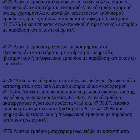
4775 Λιανικό εμπόριο καλλυντικών και ειδών καλλωπισμού σε
εξειδικευμένα καταστήματα, εκτός από Λιανικό εμπόριο χαρτιού
υγείας, χαρτομάντιλων, μαντιλιών και πετσετών καθαρισμού
προσώπου, τραπεζομάντιλων και πετσετών φαγητού, από χαρτί
47.75.76.19 και υπηρεσιών ηλεκτρονικού ή τηλεφωνικού εμπορίου
με παράδοση κατ’οίκον (e-shop κτλ)
4777 Λιανικό εμπόριο ρολογιών και κοσμημάτων σε
εξειδικευμένα καταστήματα, με εξαίρεση τις υπηρεσίες
ηλεκτρονικού ή τηλεφωνικού εμπορίου με παράδοση κατ’οίκον (e-
shop κτλ)
4778 ‘Αλλο λιανικό εμπόριο καινούργιων ειδών σε εξειδικευμένα
καταστήματα, εκτός από Λιανικό εμπόριο υλικών καθαρισμού
47.78.84, Λιανικό εμπόριο καύσιμου πετρελαίου οικιακής χρήσης,
υγραέριου, άνθρακα και ξυλείας 47.78.85, Λιανικό εμπόριο
ακατέργαστων αγροτικών προϊόντων π.δ.κ.α. 47.78.87, Λιανικό
εμπόριο μηχανημάτων και εξοπλισμού π.δ.κ.α. 47.78.88 και
υπηρεσιών ηλεκτρονικού ή τηλεφωνικού εμπορίου με παράδοση
κατ’οίκον (e-shop κτλ)
4779 Λιανικό εμπόριο μεταχειρισμένων ειδών σε καταστήματα