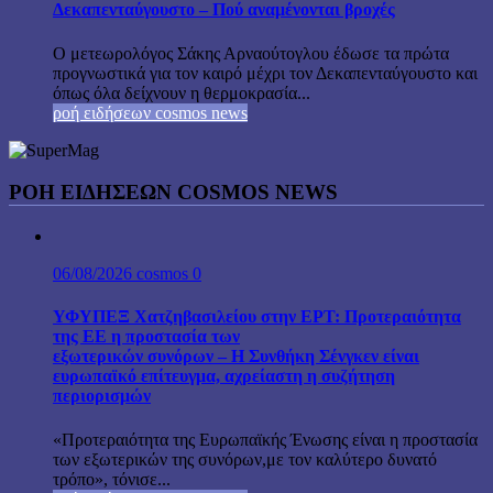
Δεκαπενταύγουστο – Πού αναμένονται βροχές
Ο μετεωρολόγος Σάκης Αρναούτογλου έδωσε τα πρώτα
προγνωστικά για τον καιρό μέχρι τον Δεκαπενταύγουστο και
όπως όλα δείχνουν η θερμοκρασία...
ροή ειδήσεων cosmos news
ΡΟΉ ΕΙΔΉΣΕΩΝ COSMOS NEWS
06/08/2026
cosmos
0
ΥΦΥΠΕΞ Χατζηβασιλείου στην ΕΡΤ: Προτεραιότητα
της ΕΕ η προστασία των
εξωτερικών συνόρων – Η Συνθήκη Σένγκεν είναι
ευρωπαϊκό επίτευγμα, αχρείαστη η συζήτηση
περιορισμών
«Προτεραιότητα της Ευρωπαϊκής Ένωσης είναι η προστασία
των εξωτερικών της συνόρων,με τον καλύτερο δυνατό
τρόπο», τόνισε...