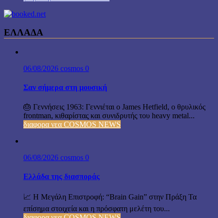
ΕΛΛΑΔΑ
06/08/2026
cosmos
0
Σαν σήμερα στη μουσική
🎂 Γεννήσεις 1963: Γεννιέται ο James Hetfield, ο θρυλικός
frontman, κιθαρίστας και συνιδρυτής του heavy metal...
διαφορα νεα COSMOS NEWS
06/08/2026
cosmos
0
Ελλάδα της διασποράς
📈 Η Μεγάλη Επιστροφή: “Brain Gain” στην Πράξη Τα
επίσημα στοιχεία και η πρόσφατη μελέτη του...
διαφορα νεα COSMOS NEWS