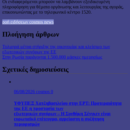
Οι ενδιαφερόμενοι μπορούν να λαμβάνουν εξειδικευμένη
πληροφόρηση για θέματα οργάνωσης και λειτουργίας της αγοράς,
επικοινωνώντας με το τηλεφωνικό κέντρο 1520.
ροή ειδήσεων cosmos news
Πλοήγηση άρθρων
Τολμηρά μέτρα στήριξης της οικονομίας και κλείσιμο των
εξωτερικών συνόρων της ΕΕ
Στην Ρωσία παράγονται 1.500.000 μάσκες ημερησίως
Σχετικές δημοσιεύσεις
06/08/2026
cosmos
0
ΥΦΥΠΕΞ Χατζηβασιλείου στην ΕΡΤ: Προτεραιότητα
της ΕΕ η προστασία των
εξωτερικών συνόρων – Η Συνθήκη Σένγκεν είναι
ευρωπαϊκό επίτευγμα, αχρείαστη η συζήτηση
περιορισμών