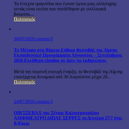
Τα έντεχνα τραγούδια που έγιναν ύμνοι μιας ολόκληρης
γενιάς είναι εκείνα που συνδέθηκαν με συλλογικά
βιώματα,...
Πολιτισμός
30/07/2026
cosmos
0
Το Μέγαρο στη Βόρεια Εύβοια Φεστιβάλ της Λίμνης
Εκπαιδευτικά Προγράμματα Αύγουστος – Σεπτέμβριος
2026 Ελεύθερη είσοδος σε όλες τις εκδηλώσεις
Μετά την περσινή επιτυχή έναρξη, το Φεστιβάλ της Λίμνης
επανέρχεται δυναμικά από 30 Αυγούστου μέχρι 20...
Πολιτισμός
24/07/2026
cosmos
0
ΟΔΥΣΣΕΒΑΧ της Ξένιας Καλογεροπούλου
ΑΜΦΙΘΕΑΤΡΟ ΔΙΠΑΕ ΣΕΡΡΕΣ τη Δευτέρα 27/7 στις
8:45μ.μ.