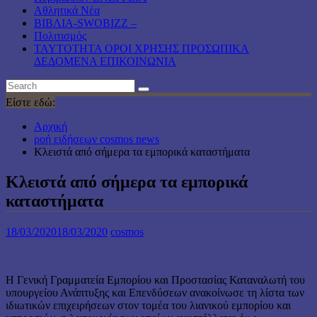
Αθλητικά Νέα
ΒΙΒΛΙΑ-SWOBIZZ –
Πολιτισμός
TAYTOTHTA ΟΡΟΙ ΧΡΗΣΗΣ ΠΡΟΣΩΠΙΚΑ
ΔΕΔΟΜΕΝΑ ΕΠΙΚΟΙΝΩΝΙΑ
Είστε εδώ:
Αρχική
ροή ειδήσεων cosmos news
Κλειστά από σήμερα τα εμπορικά καταστήματα
Κλειστά από σήμερα τα εμπορικά
καταστήματα
18/03/2020
18/03/2020
cosmos
Η Γενική Γραμματεία Εμπορίου και Προστασίας Καταναλωτή του
υπουργείου Ανάπτυξης και Επενδύσεων ανακοίνωσε τη λίστα των
ιδιωτικών επιχειρήσεων στον τομέα του λιανικού εμπορίου και