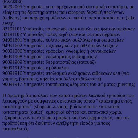
(κυλικεία)
56292005 Υπηρεσίες που παρέχονται από φοιτητικά εστιατόρια, με
εξαίρεση τις δραστηριότητες που αφορούν διανομή προϊόντων
(delivery) και παροχή προϊόντων σε πακέτο από το κατάστημα (take
away)
82191101 Υπηρεσίες παραγωγής φωτοτυπιών και φωτοαντιγράφων
82191102 Υπηρεσίες πολυγραφήσεων και φωτοαντιγράφων
94991601 Υπηρεσίες πολιτιστικών συλλόγων και σωματείων
94991602 Υπηρεσίες ψυχαγωγικών μη αθλητικών λεσχών
96091906 Υπηρεσίες γραφείων γνωριμίας ή συνοικεσίων
96091908 Υπηρεσίες γυαλίσματος υποδημάτων
96091909 Υπηρεσίες δερματοστιξίας (τατουάζ)
96091912 Υπηρεσίες ιερόδουλου
96091916 Υπηρεσίες στολισμού εκκλησιών, αιθουσών κλπ (για
γάμους, βαπτίσεις, κηδείες και άλλες εκδηλώσεις)
96091917 Υπηρεσίες τρυπήματος δέρματος του σώματος (piercing)
Η δραστηριότητα όλων των καταστημάτων λιανικού εμπορίου που
λειτουργούν με συμφωνίες συνεργασίας τύπου “κατάστημα εντός
καταστήματος” (shops-in-a-shop), βρίσκονται σε εκπτωτικά
καταστήματα (outlet), εμπορικά κέντρα και εκπτωτικά χωριά,
εξαιρουμένων των σούπερ μάρκετ και των φαρμακείων, υπό την
προϋπόθεση ότι διαθέτουν ανεξάρτητη είσοδο για τους
καταναλωτές .