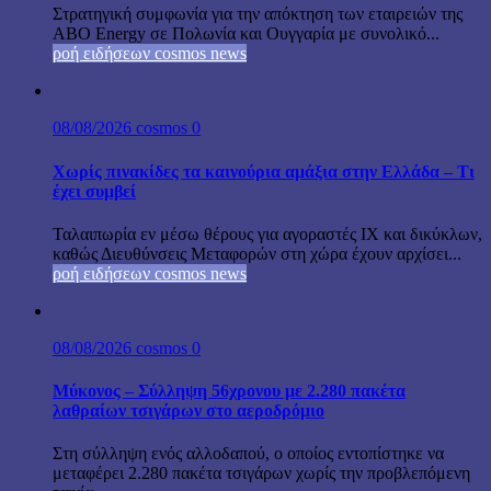
Στρατηγική συμφωνία για την απόκτηση των εταιρειών της
ABO Energy σε Πολωνία και Ουγγαρία με συνολικό...
ροή ειδήσεων cosmos news
08/08/2026
cosmos
0
Χωρίς πινακίδες τα καινούρια αμάξια στην Ελλάδα – Τι
έχει συμβεί
Ταλαιπωρία εν μέσω θέρους για αγοραστές ΙΧ και δικύκλων,
καθώς Διευθύνσεις Μεταφορών στη χώρα έχουν αρχίσει...
ροή ειδήσεων cosmos news
08/08/2026
cosmos
0
Μύκονος – Σύλληψη 56χρονου με 2.280 πακέτα
λαθραίων τσιγάρων στο αεροδρόμιο
Στη σύλληψη ενός αλλοδαπού, ο οποίος εντοπίστηκε να
μεταφέρει 2.280 πακέτα τσιγάρων χωρίς την προβλεπόμενη