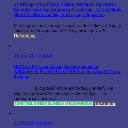
Το Μέγαρο στη Βόρεια Εύβοια Φεστιβάλ της Λίμνης
Εκπαιδευτικά Προγράμματα Αύγουστος – Σεπτέμβριος
2026 Ελεύθερη είσοδος σε όλες τις εκδηλώσεις
Μετά την περσινή επιτυχή έναρξη, το Φεστιβάλ της Λίμνης
επανέρχεται δυναμικά από 30 Αυγούστου μέχρι 20...
Πολιτισμός
24/07/2026
cosmos
0
ΟΔΥΣΣΕΒΑΧ της Ξένιας Καλογεροπούλου
ΑΜΦΙΘΕΑΤΡΟ ΔΙΠΑΕ ΣΕΡΡΕΣ τη Δευτέρα 27/7 στις
8:45μ.μ.
Ένα μαγικό ταξίδι φαντασίας, μουσικής και
περιπέτειας ξεκινά!Ο θρυλικός «Οδυσσεβάχ» – το
εμβληματικό έργο της...
ΠΕΡΙΦΕΡΕΙΑ ΣΕΡΡΕΣ ΑΙΤΩ/ΛΝΙΑ ΚΛΠ
Πολιτισμός
21/07/2026
cosmos
0