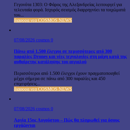
Γεγονότα 1303: Ο Φάρος της Αλεξανδρείας λειτουργεί για
τελευταία φορά. Ισχυρός σεισμός διαρρηγνύει τα τοιχώματά
του...
διαφορα νεα COSMOS NEWS
07/08/2026
cosmos
0
Πάνω από 1.500 έλεγχοι σε περισσότερες από 300
παραλίες Drones και νέες τεχνολογίες στη μάχη κατά της
αυθαίρετης κατάληψης του αιγιαλού
Περισσότεροι από 1.500 έλεγχοι έχουν πραγματοποιηθεί
μέχρι σήμερα σε πάνω από 300 παραλίες και 450
επιχειρήσεις...
διαφορα νεα COSMOS NEWS
07/08/2026
cosmos
0
Αργία 15ης Αυγούστου – Πώς θα πληρωθεί για όσους
εργάζονται