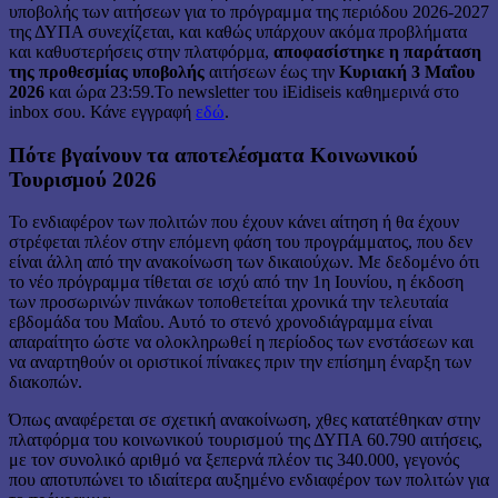
υποβολής των αιτήσεων για το πρόγραμμα της περιόδου 2026-2027
της ΔΥΠΑ συνεχίζεται, και καθώς υπάρχουν ακόμα προβλήματα
και καθυστερήσεις στην πλατφόρμα,
αποφασίστηκε η παράταση
της προθεσμίας υποβολής
αιτήσεων έως την
Κυριακή 3 Μαΐου
2026
και ώρα 23:59.Το newsletter του iEidiseis καθημερινά στο
inbox σου. Κάνε εγγραφή
εδώ
.
Πότε βγαίνουν τα αποτελέσματα Κοινωνικού
Τουρισμού 2026
Το ενδιαφέρον των πολιτών που έχουν κάνει αίτηση ή θα έχουν
στρέφεται πλέον στην επόμενη φάση του προγράμματος, που δεν
είναι άλλη από την ανακοίνωση των δικαιούχων. Με δεδομένο ότι
το νέο πρόγραμμα τίθεται σε ισχύ από την 1η Ιουνίου, η έκδοση
των προσωρινών πινάκων τοποθετείται χρονικά την τελευταία
εβδομάδα του Μαΐου. Αυτό το στενό χρονοδιάγραμμα είναι
απαραίτητο ώστε να ολοκληρωθεί η περίοδος των ενστάσεων και
να αναρτηθούν οι οριστικοί πίνακες πριν την επίσημη έναρξη των
διακοπών.
Όπως αναφέρεται σε σχετική ανακοίνωση, χθες κατατέθηκαν στην
πλατφόρμα του κοινωνικού τουρισμού της ΔΥΠΑ 60.790 αιτήσεις,
με τον συνολικό αριθμό να ξεπερνά πλέον τις 340.000, γεγονός
που αποτυπώνει το ιδιαίτερα αυξημένο ενδιαφέρον των πολιτών για