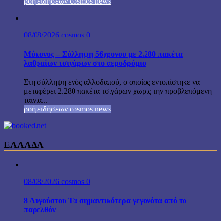
ροή ειδήσεων cosmos news
08/08/2026
cosmos
0
Μύκονος – Σύλληψη 56χρονου με 2.280 πακέτα
λαθραίων τσιγάρων στο αεροδρόμιο
Στη σύλληψη ενός αλλοδαπού, ο οποίος εντοπίστηκε να
μεταφέρει 2.280 πακέτα τσιγάρων χωρίς την προβλεπόμενη
ταινία...
ροή ειδήσεων cosmos news
ΕΛΛΑΔΑ
08/08/2026
cosmos
0
8 Αυγούστου Τα σημαντικότερα γεγονότα από το
παρελθόν