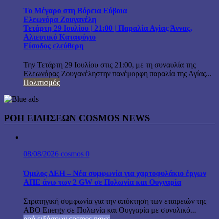
Το Μέγαρο στη Βόρεια Εύβοια
Ελεωνόρα Ζουγανέλη
Τετάρτη 29 Ιουλίου | 21:00 | Παραλία Αγίας Άννας,
Αλιευτικό Καταφύγιο
Είσοδος ελεύθερη
Την Τετάρτη 29 Ιουλίου στις 21:00, με τη συναυλία της
Ελεωνόρας Ζουγανέληστην πανέμορφη παραλία της Αγίας...
Πολιτισμός
ΡΟΗ ΕΙΔΗΣΕΩΝ COSMOS NEWS
08/08/2026
cosmos
0
Όμιλος ΔΕΗ – Νέα συμφωνία για χαρτοφυλάκιο έργων
ΑΠΕ άνω των 2 GW σε Πολωνία και Ουγγαρία
Στρατηγική συμφωνία για την απόκτηση των εταιρειών της
ABO Energy σε Πολωνία και Ουγγαρία με συνολικό...
ροή ειδήσεων cosmos news