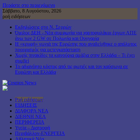
Περάστε στο περιεχόμενο
Σάββατο, 8 Αυγούστου, 2026
ροή ειδήσεων
Εκδηλώσεις στο Ν. Σερρών
Όμιλος ΔΕΗ - Νέα συμφωνία για χαρτοφυλάκιο έργων ΑΠΕ
άνω των 2 GW σε Πολωνία και Ουγγαρία
Η «κρυφή» γωνιά της Ευρώπης που αναδείχθηκε ο απόλυτος
προορισμός για μετεγκατάσταση
Χωρίς πινακίδες τα καινούρια αμάξια στην Ελλάδα – Τι έχει
συμβεί
Το αδιανόητο κόστος από τις φωτιές και τον καύσωνα σε
Ευρώπη και Ελλάδα
Ροή ειδήσεων
ΕΙΔΗΣΕΙΣ
ΔΙΑΦΟΡΑ ΝΕΑ
ΔΙΕΘΝΗ ΝΕΑ
ΠΕΡΙΦΕΡΕΙΑ
Υγεία – Διατροφή
Περιβάλλον-ΕΝΕΡΓΕΙΑ
Αθλητικά Νέα