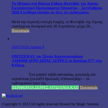
Το Μέγαρο στη Βόρεια Εύβοια Φεστιβάλ της Λίμνης
Εκπαιδευτικά Προγράμματα Αύγουστος – Σεπτέμβριος
2026 Ελεύθερη είσοδος σε όλες τις εκδηλώσεις
Μετά την περσινή επιτυχή έναρξη, το Φεστιβάλ της Λίμνης
επανέρχεται δυναμικά από 30 Αυγούστου μέχρι 20...
Πολιτισμός
24/07/2026
cosmos
0
ΟΔΥΣΣΕΒΑΧ της Ξένιας Καλογεροπούλου
ΑΜΦΙΘΕΑΤΡΟ ΔΙΠΑΕ ΣΕΡΡΕΣ τη Δευτέρα 27/7 στις
8:45μ.μ.
Ένα μαγικό ταξίδι φαντασίας, μουσικής και
περιπέτειας ξεκινά!Ο θρυλικός «Οδυσσεβάχ» – το
εμβληματικό έργο της...
ΠΕΡΙΦΕΡΕΙΑ ΣΕΡΡΕΣ ΑΙΤΩ/ΛΝΙΑ ΚΛΠ
Πολιτισμός
Copyright © 2022 All rights reserved Hosted by Magic Streams