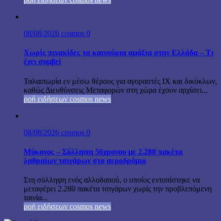
08/08/2026
cosmos
0
Χωρίς πινακίδες τα καινούρια αμάξια στην Ελλάδα – Τι
έχει συμβεί
Ταλαιπωρία εν μέσω θέρους για αγοραστές ΙΧ και δικύκλων,
καθώς Διευθύνσεις Μεταφορών στη χώρα έχουν αρχίσει...
ροή ειδήσεων cosmos news
08/08/2026
cosmos
0
Μύκονος – Σύλληψη 56χρονου με 2.280 πακέτα
λαθραίων τσιγάρων στο αεροδρόμιο
Στη σύλληψη ενός αλλοδαπού, ο οποίος εντοπίστηκε να
μεταφέρει 2.280 πακέτα τσιγάρων χωρίς την προβλεπόμενη
ταινία...
ροή ειδήσεων cosmos news