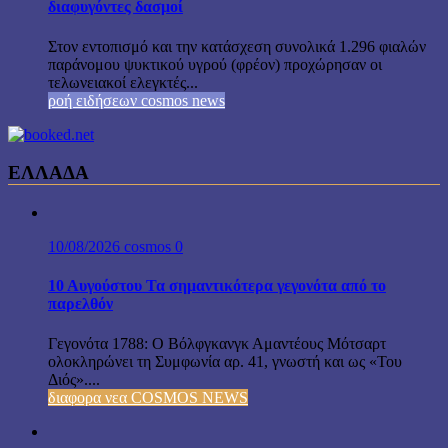
διαφυγόντες δασμοί
Στον εντοπισμό και την κατάσχεση συνολικά 1.296 φιαλών
παράνομου ψυκτικού υγρού (φρέον) προχώρησαν οι
τελωνειακοί ελεγκτές...
ροή ειδήσεων cosmos news
ΕΛΛΑΔΑ
10/08/2026
cosmos
0
10 Αυγούστου Τα σημαντικότερα γεγονότα από το
παρελθόν
Γεγονότα 1788: Ο Βόλφγκανγκ Αμαντέους Μότσαρτ
ολοκληρώνει τη Συμφωνία αρ. 41, γνωστή και ως «Του
Διός»....
διαφορα νεα COSMOS NEWS