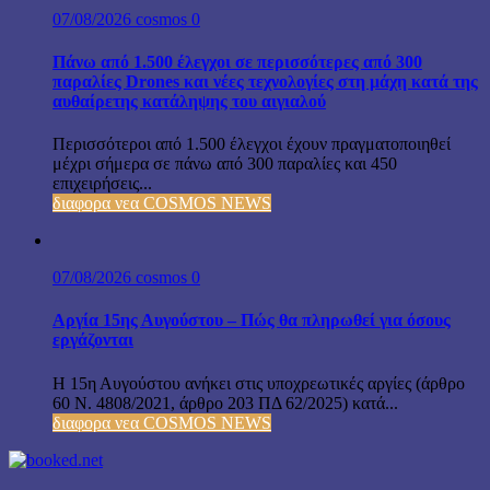
07/08/2026
cosmos
0
Πάνω από 1.500 έλεγχοι σε περισσότερες από 300
παραλίες Drones και νέες τεχνολογίες στη μάχη κατά της
αυθαίρετης κατάληψης του αιγιαλού
Περισσότεροι από 1.500 έλεγχοι έχουν πραγματοποιηθεί
μέχρι σήμερα σε πάνω από 300 παραλίες και 450
επιχειρήσεις...
διαφορα νεα COSMOS NEWS
07/08/2026
cosmos
0
Αργία 15ης Αυγούστου – Πώς θα πληρωθεί για όσους
εργάζονται
Η 15η Αυγούστου ανήκει στις υποχρεωτικές αργίες (άρθρο
60 Ν. 4808/2021, άρθρο 203 ΠΔ 62/2025) κατά...
διαφορα νεα COSMOS NEWS