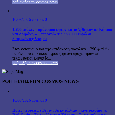
ροή ειδήσεων cosmos news
10/08/2026
cosmos
0
1.296 φιάλες παράνομου φρέον κατασχέθηκαν σε Κήπους
και Δοϊράνη – Ξεπερνούν τις 338.000 ευρώ οι
διαφυγόντες δασμοί
Στον εντοπισμό και την κατάσχεση συνολικά 1.296 φιαλών
παράνομου ψυκτικού υγρού (φρέον) προχώρησαν οι
τελωνειακοί ελεγκτές...
ροή ειδήσεων cosmos news
ΡΟΉ ΕΙΔΉΣΕΩΝ COSMOS NEWS
10/08/2026
cosmos
0
Ποιες περιοχές τίθενται σε κατάσταση κινητοποίησης
Red Code – Τι προβλέπει ο Χάρτης – Σε επιφυλακή η