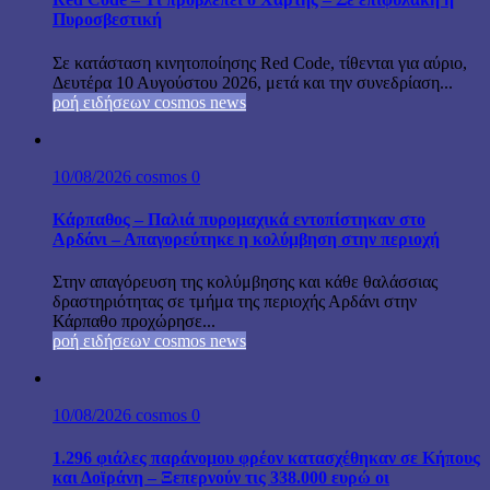
Πυροσβεστική
Σε κατάσταση κινητοποίησης Red Code, τίθενται για αύριο,
Δευτέρα 10 Αυγούστου 2026, μετά και την συνεδρίαση...
ροή ειδήσεων cosmos news
10/08/2026
cosmos
0
Κάρπαθος – Παλιά πυρομαχικά εντοπίστηκαν στο
Αρδάνι – Απαγορεύτηκε η κολύμβηση στην περιοχή
Στην απαγόρευση της κολύμβησης και κάθε θαλάσσιας
δραστηριότητας σε τμήμα της περιοχής Αρδάνι στην
Κάρπαθο προχώρησε...
ροή ειδήσεων cosmos news
10/08/2026
cosmos
0
1.296 φιάλες παράνομου φρέον κατασχέθηκαν σε Κήπους
και Δοϊράνη – Ξεπερνούν τις 338.000 ευρώ οι