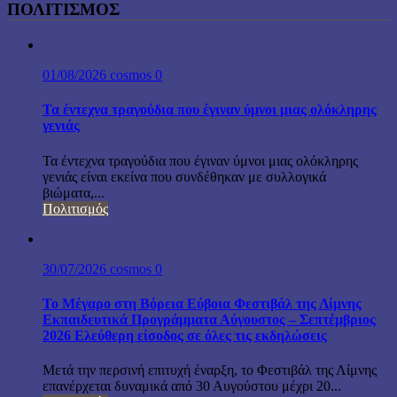
ΠΟΛΙΤΙΣΜΟΣ
01/08/2026
cosmos
0
Τα έντεχνα τραγούδια που έγιναν ύμνοι μιας ολόκληρης
γενιάς
Τα έντεχνα τραγούδια που έγιναν ύμνοι μιας ολόκληρης
γενιάς είναι εκείνα που συνδέθηκαν με συλλογικά
βιώματα,...
Πολιτισμός
30/07/2026
cosmos
0
Το Μέγαρο στη Βόρεια Εύβοια Φεστιβάλ της Λίμνης
Εκπαιδευτικά Προγράμματα Αύγουστος – Σεπτέμβριος
2026 Ελεύθερη είσοδος σε όλες τις εκδηλώσεις
Μετά την περσινή επιτυχή έναρξη, το Φεστιβάλ της Λίμνης
επανέρχεται δυναμικά από 30 Αυγούστου μέχρι 20...