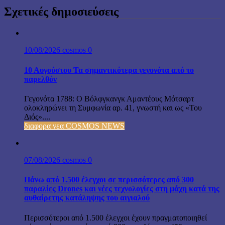
Σχετικές δημοσιεύσεις
10/08/2026
cosmos
0
10 Αυγούστου Τα σημαντικότερα γεγονότα από το
παρελθόν
Γεγονότα 1788: Ο Βόλφγκανγκ Αμαντέους Μότσαρτ
ολοκληρώνει τη Συμφωνία αρ. 41, γνωστή και ως «Του
Διός»....
διαφορα νεα COSMOS NEWS
07/08/2026
cosmos
0
Πάνω από 1.500 έλεγχοι σε περισσότερες από 300
παραλίες Drones και νέες τεχνολογίες στη μάχη κατά της
αυθαίρετης κατάληψης του αιγιαλού
Περισσότεροι από 1.500 έλεγχοι έχουν πραγματοποιηθεί