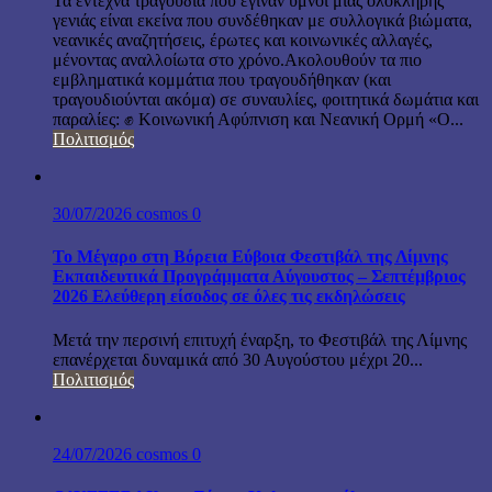
Τα έντεχνα τραγούδια που έγιναν ύμνοι μιας ολόκληρης
γενιάς είναι εκείνα που συνδέθηκαν με συλλογικά βιώματα,
νεανικές αναζητήσεις, έρωτες και κοινωνικές αλλαγές,
μένοντας αναλλοίωτα στο χρόνο.Ακολουθούν τα πιο
εμβληματικά κομμάτια που τραγουδήθηκαν (και
τραγουδιούνται ακόμα) σε συναυλίες, φοιτητικά δωμάτια και
παραλίες: ✊ Κοινωνική Αφύπνιση και Νεανική Ορμή «Ο...
Πολιτισμός
30/07/2026
cosmos
0
Το Μέγαρο στη Βόρεια Εύβοια Φεστιβάλ της Λίμνης
Εκπαιδευτικά Προγράμματα Αύγουστος – Σεπτέμβριος
2026 Ελεύθερη είσοδος σε όλες τις εκδηλώσεις
Μετά την περσινή επιτυχή έναρξη, το Φεστιβάλ της Λίμνης
επανέρχεται δυναμικά από 30 Αυγούστου μέχρι 20...
Πολιτισμός
24/07/2026
cosmos
0