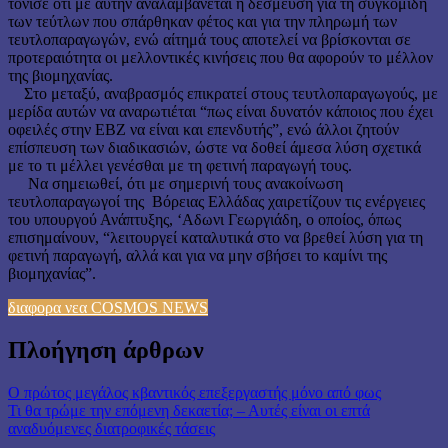
τόνισε ότι με αυτήν αναλαμβάνεται η δέσμευση για τη συγκομιδή
των τεύτλων που σπάρθηκαν φέτος και για την πληρωμή των
τευτλοπαραγωγών, ενώ αίτημά τους αποτελεί να βρίσκονται σε
προτεραιότητα οι μελλοντικές κινήσεις που θα αφορούν το μέλλον
της βιομηχανίας.
Στο μεταξύ, αναβρασμός επικρατεί στους τευτλοπαραγωγούς, με
μερίδα αυτών να αναρωτιέται “πως είναι δυνατόν κάποιος που έχει
οφειλές στην ΕΒΖ να είναι και επενδυτής”, ενώ άλλοι ζητούν
επίσπευση των διαδικασιών, ώστε να δοθεί άμεσα λύση σχετικά
με το τι μέλλει γενέσθαι με τη φετινή παραγωγή τους.
Να σημειωθεί, ότι με σημερινή τους ανακοίνωση
τευτλοπαραγωγοί της Βόρειας Ελλάδας χαιρετίζουν τις ενέργειες
του υπουργού Ανάπτυξης, ‘Αδωνι Γεωργιάδη, ο οποίος, όπως
επισημαίνουν, “λειτουργεί καταλυτικά στο να βρεθεί λύση για τη
φετινή παραγωγή, αλλά και για να μην σβήσει το καμίνι της
βιομηχανίας”.
διαφορα νεα COSMOS NEWS
Πλοήγηση άρθρων
Ο πρώτος μεγάλος κβαντικός επεξεργαστής μόνο από φως
Τι θα τρώμε την επόμενη δεκαετία; – Αυτές είναι οι επτά
αναδυόμενες διατροφικές τάσεις