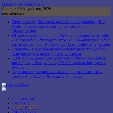
Περάστε στο περιεχόμενο
Δευτέρα, 10 Αυγούστου, 2026
ροή ειδήσεων
Ποιες περιοχές τίθενται σε κατάσταση κινητοποίησης Red
Code - Τι προβλέπει ο Χάρτης - Σε επιφυλακή η
Πυροσβεστική
64 χρόνια από τη μέρα που η Μ. Μονρόε πέρασε στον μύθο
- Η ιστορική συνέντευξή της στον Αλ. Λιδωρίκη για Ελλάδα,
έρωτα και ευτυχία - Θα ήθελα να είχα γεννηθεί στην Ελλάδα
Κάρπαθος - Παλιά πυρομαχικά εντοπίστηκαν στο Αρδάνι -
Απαγορεύτηκε η κολύμβηση στην περιοχή
1.296 φιάλες παράνομου φρέον κατασχέθηκαν σε Κήπους
και Δοϊράνη - Ξεπερνούν τις 338.000 ευρώ οι διαφυγόντες
δασμοί
Αχρησιμοποίητα φάρμακα στα απορρίμματα ενός μόνον
χρόνου στην Αγγλία "θα γέμιζαν 75 πισίνες"
Ροή ειδήσεων
ΕΙΔΗΣΕΙΣ
ΔΙΑΦΟΡΑ ΝΕΑ
ΔΙΕΘΝΗ ΝΕΑ