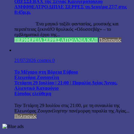
ΟΔΥΣΣΕΒΑΧ της Ξένιας Καλογεροπούλου
ΑΜΦΙΘΕΑΤΡΟ ΔΙΠΑΕ ΣΕΡΡΕΣ τη Δευτέρα 27/7 στις
8:45μ.μ.
Ένα μαγικό ταξίδι φαντασίας, μουσικής και
περιπέτειας ξεκινά!Ο θρυλικός «Οδυσσεβάχ» – το
εμβληματικό έργο της...
ΠΕΡΙΦΕΡΕΙΑ ΣΕΡΡΕΣ ΑΙΤΩ/ΛΝΙΑ ΚΛΠ
Πολιτισμός
21/07/2026
cosmos
0
Το Μέγαρο στη Βόρεια Εύβοια
Ελεωνόρα Ζουγανέλη
Τετάρτη 29 Ιουλίου | 21:00 | Παραλία Αγίας Άννας,
Αλιευτικό Καταφύγιο
Είσοδος ελεύθερη
Την Τετάρτη 29 Ιουλίου στις 21:00, με τη συναυλία της
Ελεωνόρας Ζουγανέληστην πανέμορφη παραλία της Αγίας...
Πολιτισμός