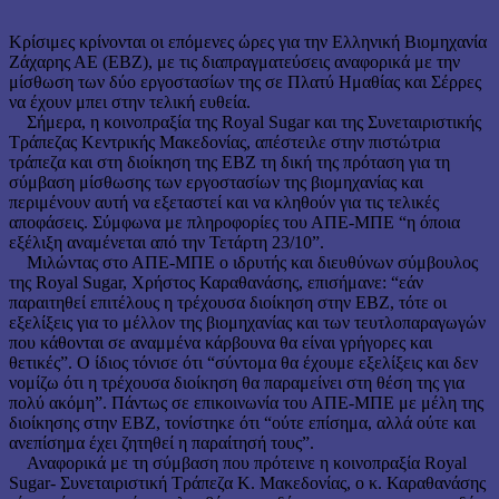
Κρίσιμες κρίνονται οι επόμενες ώρες για την Ελληνική Βιομηχανία
Ζάχαρης ΑΕ (ΕΒΖ), με τις διαπραγματεύσεις αναφορικά με την
μίσθωση των δύο εργοστασίων της σε Πλατύ Ημαθίας και Σέρρες
να έχουν μπει στην τελική ευθεία.
Σήμερα, η κοινοπραξία της Royal Sugar και της Συνεταιριστικής
Τράπεζας Κεντρικής Μακεδονίας, απέστειλε στην πιστώτρια
τράπεζα και στη διοίκηση της ΕΒΖ τη δική της πρόταση για τη
σύμβαση μίσθωσης των εργοστασίων της βιομηχανίας και
περιμένουν αυτή να εξεταστεί και να κληθούν για τις τελικές
αποφάσεις. Σύμφωνα με πληροφορίες του ΑΠΕ-ΜΠΕ “η όποια
εξέλιξη αναμένεται από την Τετάρτη 23/10”.
Μιλώντας στο ΑΠΕ-ΜΠΕ ο ιδρυτής και διευθύνων σύμβουλος
της Royal Sugar, Χρήστος Καραθανάσης, επισήμανε: “εάν
παραιτηθεί επιτέλους η τρέχουσα διοίκηση στην ΕΒΖ, τότε οι
εξελίξεις για το μέλλον της βιομηχανίας και των τευτλοπαραγωγών
που κάθονται σε αναμμένα κάρβουνα θα είναι γρήγορες και
θετικές”. Ο ίδιος τόνισε ότι “σύντομα θα έχουμε εξελίξεις και δεν
νομίζω ότι η τρέχουσα διοίκηση θα παραμείνει στη θέση της για
πολύ ακόμη”. Πάντως σε επικοινωνία του ΑΠΕ-ΜΠΕ με μέλη της
διοίκησης στην ΕΒΖ, τονίστηκε ότι “ούτε επίσημα, αλλά ούτε και
ανεπίσημα έχει ζητηθεί η παραίτησή τους”.
Αναφορικά με τη σύμβαση που πρότεινε η κοινοπραξία Royal
Sugar- Συνεταιριστική Τράπεζα Κ. Μακεδονίας, ο κ. Καραθανάσης