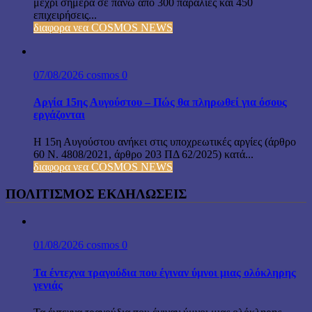
μέχρι σήμερα σε πάνω από 300 παραλίες και 450
επιχειρήσεις...
διαφορα νεα COSMOS NEWS
07/08/2026
cosmos
0
Αργία 15ης Αυγούστου – Πώς θα πληρωθεί για όσους
εργάζονται
Η 15η Αυγούστου ανήκει στις υποχρεωτικές αργίες (άρθρο
60 Ν. 4808/2021, άρθρο 203 ΠΔ 62/2025) κατά...
διαφορα νεα COSMOS NEWS
ΠΟΛΙΤΙΣΜΟΣ ΕΚΔΗΛΩΣΕΙΣ
01/08/2026
cosmos
0
Τα έντεχνα τραγούδια που έγιναν ύμνοι μιας ολόκληρης
γενιάς