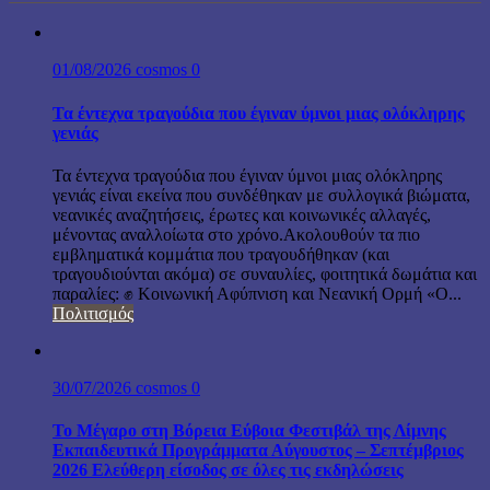
01/08/2026
cosmos
0
Τα έντεχνα τραγούδια που έγιναν ύμνοι μιας ολόκληρης
γενιάς
Τα έντεχνα τραγούδια που έγιναν ύμνοι μιας ολόκληρης
γενιάς είναι εκείνα που συνδέθηκαν με συλλογικά βιώματα,
νεανικές αναζητήσεις, έρωτες και κοινωνικές αλλαγές,
μένοντας αναλλοίωτα στο χρόνο.Ακολουθούν τα πιο
εμβληματικά κομμάτια που τραγουδήθηκαν (και
τραγουδιούνται ακόμα) σε συναυλίες, φοιτητικά δωμάτια και
παραλίες: ✊ Κοινωνική Αφύπνιση και Νεανική Ορμή «Ο...
Πολιτισμός
30/07/2026
cosmos
0
Το Μέγαρο στη Βόρεια Εύβοια Φεστιβάλ της Λίμνης
Εκπαιδευτικά Προγράμματα Αύγουστος – Σεπτέμβριος
2026 Ελεύθερη είσοδος σε όλες τις εκδηλώσεις