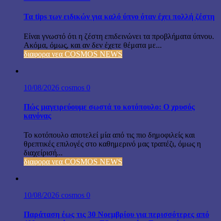
Τα tips των ειδικών για καλό ύπνο όταν έχει πολλή ζέστη
Είναι γνωστό ότι η ζέστη επιδεινώνει τα προβλήματα ύπνου.
Ακόμα, όμως, και αν δεν έχετε θέματα με...
διαφορα νεα COSMOS NEWS
10/08/2026
cosmos
0
Πώς μαγειρεύουμε σωστά το κοτόπουλο: Ο χρυσός
κανόνας
Το κοτόπουλο αποτελεί μία από τις πιο δημοφιλείς και
θρεπτικές επιλογές στο καθημερινό μας τραπέζι, όμως η
διαχείρισή...
διαφορα νεα COSMOS NEWS
10/08/2026
cosmos
0
Παράταση έως τις 30 Νοεμβρίου για περισσότερες από