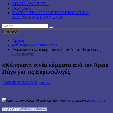
ΒΙΒΛΙΑ-SWOBIZZ –
Πολιτισμός
TAYTOTHTA ΟΡΟΙ ΧΡΗΣΗΣ ΠΡΟΣΩΠΙΚΑ
ΔΕΔΟΜΕΝΑ ΕΠΙΚΟΙΝΩΝΙΑ
Είστε εδώ:
Αρχική
ροή ειδήσεων cosmos news
«Κόπηκαν» εννέα κόμματα από τον Άρειο Πάγο για τις
Ευρωεκλογές
«Κόπηκαν» εννέα κόμματα από τον Άρειο
Πάγο για τις Ευρωεκλογές
13/05/2019
13/05/2019
cosmos
Από τα συνολικά 49 που κατεβαίνουν στις εκλογές
Read more
ροή ειδήσεων cosmos news