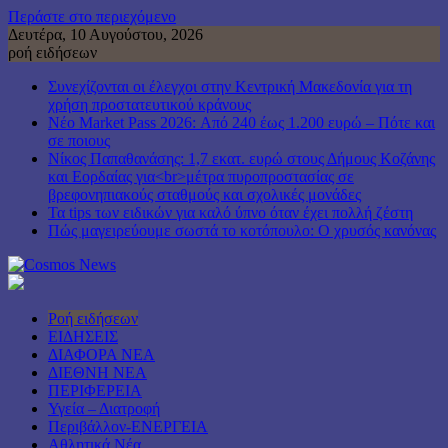
Περάστε στο περιεχόμενο
Δευτέρα, 10 Αυγούστου, 2026
ροή ειδήσεων
Συνεχίζονται οι έλεγχοι στην Κεντρική Μακεδονία για τη
χρήση προστατευτικού κράνους
Νέο Market Pass 2026: Από 240 έως 1.200 ευρώ – Πότε και
σε ποιους
Νίκος Παπαθανάσης: 1,7 εκατ. ευρώ στους Δήμους Κοζάνης
και Εορδαίας για<br>μέτρα πυροπροστασίας σε
βρεφονηπιακούς σταθμούς και σχολικές μονάδες
Τα tips των ειδικών για καλό ύπνο όταν έχει πολλή ζέστη
Πώς μαγειρεύουμε σωστά το κοτόπουλο: Ο χρυσός κανόνας
Ροή ειδήσεων
ΕΙΔΗΣΕΙΣ
ΔΙΑΦΟΡΑ ΝΕΑ
ΔΙΕΘΝΗ ΝΕΑ
ΠΕΡΙΦΕΡΕΙΑ
Υγεία – Διατροφή
Περιβάλλον-ΕΝΕΡΓΕΙΑ
Αθλητικά Νέα