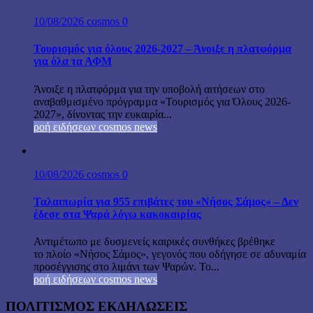
10/08/2026
cosmos
0
Τουρισμός για όλους 2026-2027 – Άνοιξε η πλατφόρμα
για όλα τα ΑΦΜ
Άνοιξε η πλατφόρμα για την υποβολή αιτήσεων στο
αναβαθμισμένο πρόγραμμα «Τουρισμός για Όλους 2026-
2027», δίνοντας την ευκαιρία...
ροή ειδήσεων cosmos news
10/08/2026
cosmos
0
Ταλαιπωρία για 955 επιβάτες του «Νήσος Σάμος» – Δεν
έδεσε στα Ψαρά λόγω κακοκαιρίας
Αντιμέτωπο με δυσμενείς καιρικές συνθήκες βρέθηκε
το πλοίο «Νήσος Σάμος», γεγονός που οδήγησε σε αδυναμία
προσέγγισης στο λιμάνι των Ψαρών. Το...
ροή ειδήσεων cosmos news
ΠΟΛΙΤΙΣΜΟΣ ΕΚΔΗΛΩΣΕΙΣ