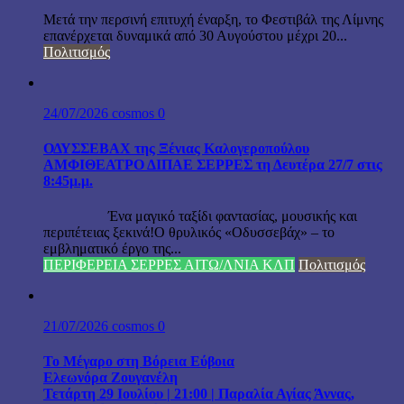
Μετά την περσινή επιτυχή έναρξη, το Φεστιβάλ της Λίμνης
επανέρχεται δυναμικά από 30 Αυγούστου μέχρι 20...
Πολιτισμός
24/07/2026
cosmos
0
ΟΔΥΣΣΕΒΑΧ της Ξένιας Καλογεροπούλου
ΑΜΦΙΘΕΑΤΡΟ ΔΙΠΑΕ ΣΕΡΡΕΣ τη Δευτέρα 27/7 στις
8:45μ.μ.
Ένα μαγικό ταξίδι φαντασίας, μουσικής και
περιπέτειας ξεκινά!Ο θρυλικός «Οδυσσεβάχ» – το
εμβληματικό έργο της...
ΠΕΡΙΦΕΡΕΙΑ ΣΕΡΡΕΣ ΑΙΤΩ/ΛΝΙΑ ΚΛΠ
Πολιτισμός
21/07/2026
cosmos
0
Το Μέγαρο στη Βόρεια Εύβοια
Ελεωνόρα Ζουγανέλη
Τετάρτη 29 Ιουλίου | 21:00 | Παραλία Αγίας Άννας,