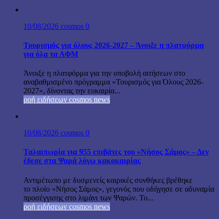
10/08/2026
cosmos
0
Τουρισμός για όλους 2026-2027 – Άνοιξε η πλατφόρμα
για όλα τα ΑΦΜ
Άνοιξε η πλατφόρμα για την υποβολή αιτήσεων στο
αναβαθμισμένο πρόγραμμα «Τουρισμός για Όλους 2026-
2027», δίνοντας την ευκαιρία...
ροή ειδήσεων cosmos news
10/08/2026
cosmos
0
Ταλαιπωρία για 955 επιβάτες του «Νήσος Σάμος» – Δεν
έδεσε στα Ψαρά λόγω κακοκαιρίας
Αντιμέτωπο με δυσμενείς καιρικές συνθήκες βρέθηκε
το πλοίο «Νήσος Σάμος», γεγονός που οδήγησε σε αδυναμία
προσέγγισης στο λιμάνι των Ψαρών. Το...
ροή ειδήσεων cosmos news