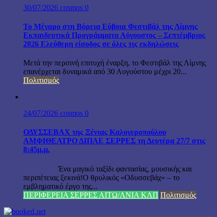
30/07/2026
cosmos
0
Το Μέγαρο στη Βόρεια Εύβοια Φεστιβάλ της Λίμνης
Εκπαιδευτικά Προγράμματα Αύγουστος – Σεπτέμβριος
2026 Ελεύθερη είσοδος σε όλες τις εκδηλώσεις
Μετά την περσινή επιτυχή έναρξη, το Φεστιβάλ της Λίμνης
επανέρχεται δυναμικά από 30 Αυγούστου μέχρι 20...
Πολιτισμός
24/07/2026
cosmos
0
ΟΔΥΣΣΕΒΑΧ της Ξένιας Καλογεροπούλου
ΑΜΦΙΘΕΑΤΡΟ ΔΙΠΑΕ ΣΕΡΡΕΣ τη Δευτέρα 27/7 στις
8:45μ.μ.
Ένα μαγικό ταξίδι φαντασίας, μουσικής και
περιπέτειας ξεκινά!Ο θρυλικός «Οδυσσεβάχ» – το
εμβληματικό έργο της...
ΠΕΡΙΦΕΡΕΙΑ ΣΕΡΡΕΣ ΑΙΤΩ/ΛΝΙΑ ΚΛΠ
Πολιτισμός