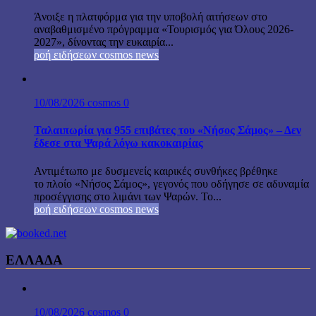
Άνοιξε η πλατφόρμα για την υποβολή αιτήσεων στο
αναβαθμισμένο πρόγραμμα «Τουρισμός για Όλους 2026-
2027», δίνοντας την ευκαιρία...
ροή ειδήσεων cosmos news
10/08/2026
cosmos
0
Ταλαιπωρία για 955 επιβάτες του «Νήσος Σάμος» – Δεν
έδεσε στα Ψαρά λόγω κακοκαιρίας
Αντιμέτωπο με δυσμενείς καιρικές συνθήκες βρέθηκε
το πλοίο «Νήσος Σάμος», γεγονός που οδήγησε σε αδυναμία
προσέγγισης στο λιμάνι των Ψαρών. Το...
ροή ειδήσεων cosmos news
ΕΛΛΑΔΑ
10/08/2026
cosmos
0