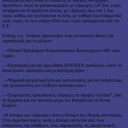
Ιδιαίτερα θετικές είναι οι επιδόσεις σε βασικές κατηγορίες
προϊόντων, όπως τα γαλακτοκομικά, με εξαγωγές 1,47 δισ. ευρώ,
τα ψάρια και τα προϊόντα αλιείας, με εξαγωγές άνω του 1 δισ.
ευρώ, καθώς και τα έλαια και τα λίπη, με καθαρό πλεόνασμα 842
εκατ. ευρώ, εκ των οποίων 654 εκατ. ευρώ προέρχονται από την
Ε.Ε..
Επίσης, ο κ. Τσιάρας παρουσίασε τους κεντρικούς άξονες της
στρατηγικής για το μέλλον:
– «Εθνικό Πρόγραμμα Θερμοκηπιακών Καλλιεργειών 600 εκατ.
ευρώ».
– «Στρατηγική για την προώθηση ΠΟΠ/ΠΓΕ προϊόντων, ώστε να
αποκτήσουν ταυτότητα και μεγαλύτερη αξία».
– «Ψηφιακή ιχνηλασιμότητα και πιστοποίηση, για να ενισχύσουμε
την εμπιστοσύνη των διεθνών καταναλωτών».
– «Στοχευμένες προωθητικές ενέργειες σε αγορές-“κλειδιά”, από
τα Εμιράτα και την Ιαπωνία μέχρι τον Καναδά και τη Νότια
Κορέα».
«Η δύναμη των εξαγωγών είναι η δύναμη της εθνικής οικονομίας.
Στον αγροτικό τομέα, αυτή η δύναμη αντλείται από τους
ανθρώπους της υπαίθρου, τους παραγωγούς, τις οικογενειακές