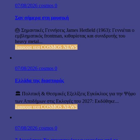
07/08/2026
cosmos
0
Σαν σήμερα στη μουσική
🎂 Σημαντικές Γεννήσεις James Hetfield (1963): Γεννιέται ο
εμβληματικός frontman, κιθαρίστας και συνιδρυτής του
heavy metal...
διαφορα νεα COSMOS NEWS
07/08/2026
cosmos
0
Ελλάδα της διασποράς
🏛️ Πολιτική & Θεσμικές Εξελίξεις Εγκύκλιος για την Ψήφο
των Αποδήμων στις Εκλογές του 2027: Εκδόθηκε...
διαφορα νεα COSMOS NEWS
07/08/2026
cosmos
0