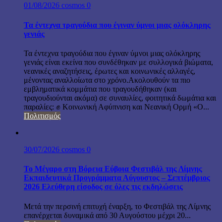
01/08/2026
cosmos
0
Τα έντεχνα τραγούδια που έγιναν ύμνοι μιας ολόκληρης
γενιάς
Τα έντεχνα τραγούδια που έγιναν ύμνοι μιας ολόκληρης
γενιάς είναι εκείνα που συνδέθηκαν με συλλογικά βιώματα,
νεανικές αναζητήσεις, έρωτες και κοινωνικές αλλαγές,
μένοντας αναλλοίωτα στο χρόνο.Ακολουθούν τα πιο
εμβληματικά κομμάτια που τραγουδήθηκαν (και
τραγουδιούνται ακόμα) σε συναυλίες, φοιτητικά δωμάτια και
παραλίες: ✊ Κοινωνική Αφύπνιση και Νεανική Ορμή «Ο...
Πολιτισμός
30/07/2026
cosmos
0
Το Μέγαρο στη Βόρεια Εύβοια Φεστιβάλ της Λίμνης
Εκπαιδευτικά Προγράμματα Αύγουστος – Σεπτέμβριος
2026 Ελεύθερη είσοδος σε όλες τις εκδηλώσεις
Μετά την περσινή επιτυχή έναρξη, το Φεστιβάλ της Λίμνης
επανέρχεται δυναμικά από 30 Αυγούστου μέχρι 20...