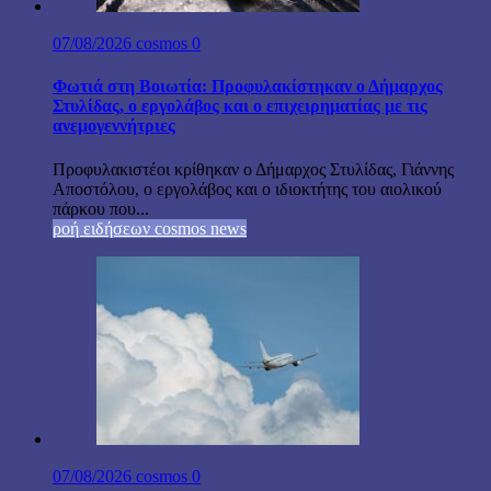
07/08/2026
cosmos
0
Φωτιά στη Βοιωτία: Προφυλακίστηκαν ο Δήμαρχος
Στυλίδας, ο εργολάβος και ο επιχειρηματίας με τις
ανεμογεννήτριες
Προφυλακιστέοι κρίθηκαν ο Δήμαρχος Στυλίδας, Γιάννης
Αποστόλου, ο εργολάβος και ο ιδιοκτήτης του αιολικού
πάρκου που...
ροή ειδήσεων cosmos news
07/08/2026
cosmos
0