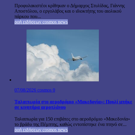
Προφυλακιστέοι κρίθηκαν ο Δήμαρχος Στυλίδας, Γιάννης
Αποστόλου, ο εργολάβος και ο ιδιοκτήτης του αιολικού
πάρκου που...
ροή ειδήσεων cosmos news
07/08/2026
cosmos
0
Ταλαιπωρία στο αεροδρόμιο «Μακεδονία»: Πουλί μπήκε
σε κινητήρα αεροπλάνου
Ταλαιπωρία για 150 επιβάτες στο αεροδρόμιο «Μακεδονία»
το βράδυ της Πέμπτης, καθώς εντοπίστηκε ένα πτηνό σε...
ροή ειδήσεων cosmos news