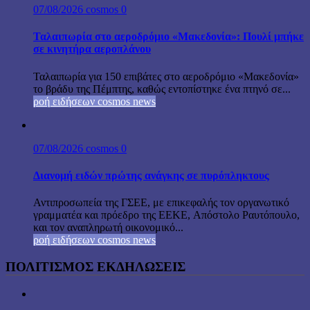
07/08/2026
cosmos
0
Ταλαιπωρία στο αεροδρόμιο «Μακεδονία»: Πουλί μπήκε
σε κινητήρα αεροπλάνου
Ταλαιπωρία για 150 επιβάτες στο αεροδρόμιο «Μακεδονία»
το βράδυ της Πέμπτης, καθώς εντοπίστηκε ένα πτηνό σε...
ροή ειδήσεων cosmos news
07/08/2026
cosmos
0
Διανομή ειδών πρώτης ανάγκης σε πυρόπληκτους
Αντιπροσωπεία της ΓΣΕΕ, με επικεφαλής τον οργανωτικό
γραμματέα και πρόεδρο της ΕΕΚΕ, Απόστολο Ραυτόπουλο,
και τον αναπληρωτή οικονομικό...
ροή ειδήσεων cosmos news
ΠΟΛΙΤΙΣΜΟΣ ΕΚΔΗΛΩΣΕΙΣ