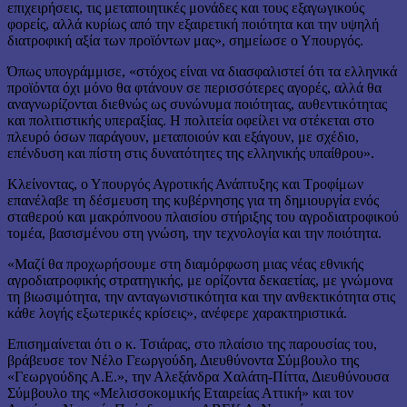
επιχειρήσεις, τις μεταποιητικές μονάδες και τους εξαγωγικούς
φορείς, αλλά κυρίως από την εξαιρετική ποιότητα και την υψηλή
διατροφική αξία των προϊόντων μας», σημείωσε ο Υπουργός.
Όπως υπογράμμισε, «στόχος είναι να διασφαλιστεί ότι τα ελληνικά
προϊόντα όχι μόνο θα φτάνουν σε περισσότερες αγορές, αλλά θα
αναγνωρίζονται διεθνώς ως συνώνυμα ποιότητας, αυθεντικότητας
και πολιτιστικής υπεραξίας. Η πολιτεία οφείλει να στέκεται στο
πλευρό όσων παράγουν, μεταποιούν και εξάγουν, με σχέδιο,
επένδυση και πίστη στις δυνατότητες της ελληνικής υπαίθρου».
Κλείνοντας, ο Υπουργός Αγροτικής Ανάπτυξης και Τροφίμων
επανέλαβε τη δέσμευση της κυβέρνησης για τη δημιουργία ενός
σταθερού και μακρόπνοου πλαισίου στήριξης του αγροδιατροφικού
τομέα, βασισμένου στη γνώση, την τεχνολογία και την ποιότητα.
«Μαζί θα προχωρήσουμε στη διαμόρφωση μιας νέας εθνικής
αγροδιατροφικής στρατηγικής, με ορίζοντα δεκαετίας, με γνώμονα
τη βιωσιμότητα, την ανταγωνιστικότητα και την ανθεκτικότητα στις
κάθε λογής εξωτερικές κρίσεις», ανέφερε χαρακτηριστικά.
Επισημαίνεται ότι ο κ. Τσιάρας, στο πλαίσιο της παρουσίας του,
βράβευσε τον Νέλο Γεωργούδη, Διευθύνοντα Σύμβουλο της
«Γεωργούδης Α.Ε.», την Αλεξάνδρα Χαλάτη-Πίττα, Διευθύνουσα
Σύμβουλο της «Μελισσοκομικής Εταιρείας Αττική» και τον