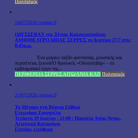
Πολιτισμός
24/07/2026
cosmos
0
ΟΔΥΣΣΕΒΑΧ της Ξένιας Καλογεροπούλου
ΑΜΦΙΘΕΑΤΡΟ ΔΙΠΑΕ ΣΕΡΡΕΣ τη Δευτέρα 27/7 στις
8:45μ.μ.
Ένα μαγικό ταξίδι φαντασίας, μουσικής και
περιπέτειας ξεκινά!Ο θρυλικός «Οδυσσεβάχ» – το
εμβληματικό έργο της...
ΠΕΡΙΦΕΡΕΙΑ ΣΕΡΡΕΣ ΑΙΤΩ/ΛΝΙΑ ΚΛΠ
Πολιτισμός
21/07/2026
cosmos
0
Το Μέγαρο στη Βόρεια Εύβοια
Ελεωνόρα Ζουγανέλη
Τετάρτη 29 Ιουλίου | 21:00 | Παραλία Αγίας Άννας,
Αλιευτικό Καταφύγιο
Είσοδος ελεύθερη