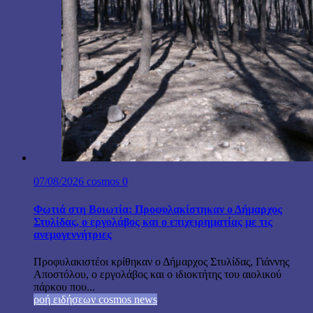
07/08/2026
cosmos
0
Φωτιά στη Βοιωτία: Προφυλακίστηκαν ο Δήμαρχος
Στυλίδας, ο εργολάβος και ο επιχειρηματίας με τις
ανεμογεννήτριες
Προφυλακιστέοι κρίθηκαν ο Δήμαρχος Στυλίδας, Γιάννης
Αποστόλου, ο εργολάβος και ο ιδιοκτήτης του αιολικού
πάρκου που...
ροή ειδήσεων cosmos news