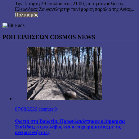
Την Τετάρτη 29 Ιουλίου στις 21:00, με τη συναυλία της
Ελεωνόρας Ζουγανέληστην πανέμορφη παραλία της Αγίας...
Πολιτισμός
ΡΟΗ ΕΙΔΗΣΕΩΝ COSMOS NEWS
07/08/2026
cosmos
0
Φωτιά στη Βοιωτία: Προφυλακίστηκαν ο Δήμαρχος
Στυλίδας, ο εργολάβος και ο επιχειρηματίας με τις
ανεμογεννήτριες