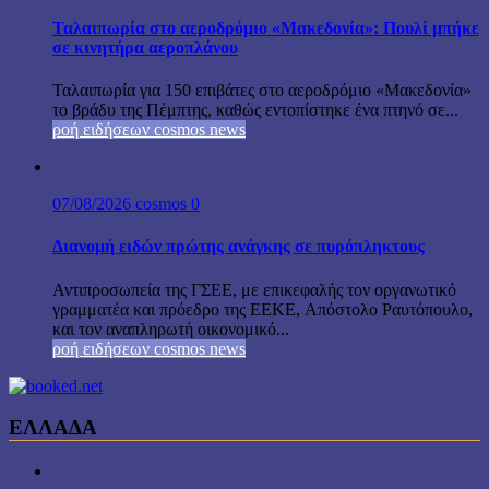
Ταλαιπωρία στο αεροδρόμιο «Μακεδονία»: Πουλί μπήκε
σε κινητήρα αεροπλάνου
Ταλαιπωρία για 150 επιβάτες στο αεροδρόμιο «Μακεδονία»
το βράδυ της Πέμπτης, καθώς εντοπίστηκε ένα πτηνό σε...
ροή ειδήσεων cosmos news
07/08/2026
cosmos
0
Διανομή ειδών πρώτης ανάγκης σε πυρόπληκτους
Αντιπροσωπεία της ΓΣΕΕ, με επικεφαλής τον οργανωτικό
γραμματέα και πρόεδρο της ΕΕΚΕ, Απόστολο Ραυτόπουλο,
και τον αναπληρωτή οικονομικό...
ροή ειδήσεων cosmos news
ΕΛΛΑΔΑ