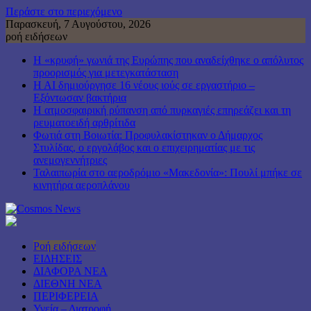
Περάστε στο περιεχόμενο
Παρασκευή, 7 Αυγούστου, 2026
ροή ειδήσεων
Η «κρυφή» γωνιά της Ευρώπης που αναδείχθηκε ο απόλυτος
προορισμός για μετεγκατάσταση
H AI δημιούργησε 16 νέους ιούς σε εργαστήριο –
Εξόντωσαν βακτήρια
Η ατμοσφαιρική ρύπανση από πυρκαγιές επηρεάζει και τη
ρευματοειδή αρθρίτιδα
Φωτιά στη Βοιωτία: Προφυλακίστηκαν ο Δήμαρχος
Στυλίδας, ο εργολάβος και ο επιχειρηματίας με τις
ανεμογεννήτριες
Ταλαιπωρία στο αεροδρόμιο «Μακεδονία»: Πουλί μπήκε σε
κινητήρα αεροπλάνου
Ροή ειδήσεων
ΕΙΔΗΣΕΙΣ
ΔΙΑΦΟΡΑ ΝΕΑ
ΔΙΕΘΝΗ ΝΕΑ
ΠΕΡΙΦΕΡΕΙΑ
Υγεία – Διατροφή