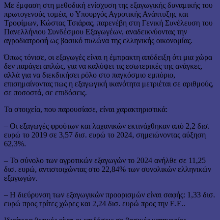
Με έμφαση στη μεθοδική ενίσχυση της εξαγωγικής δυναμικής του
πρωτογενούς τομέα, ο Υπουργός Αγροτικής Ανάπτυξης και
Τροφίμων, Κώστας Τσιάρας, παρενέβη στη Γενική Συνέλευση του
Πανελλήνιου Συνδέσμου Εξαγωγέων, αναδεικνύοντας την
αγροδιατροφή ως βασικό πυλώνα της ελληνικής οικονομίας.
Όπως τόνισε, οι εξαγωγές είναι η έμπρακτη απόδειξη ότι μια χώρα
δεν παράγει απλώς, για να καλύψει τις εσωτερικές της ανάγκες,
αλλά για να διεκδικήσει ρόλο στο παγκόσμιο εμπόριο,
επισημαίνοντας πως η εξαγωγική ικανότητα μετριέται σε αριθμούς,
σε ποσοστά, σε επιδόσεις.
Τα στοιχεία, που παρουσίασε, είναι χαρακτηριστικά:
– Οι εξαγωγές φρούτων και λαχανικών εκτινάχθηκαν από 2,2 δισ.
ευρώ το 2019 σε 3,57 δισ. ευρώ το 2024, σημειώνοντας αύξηση
62,3%.
– Το σύνολο των αγροτικών εξαγωγών το 2024 ανήλθε σε 11,25
δισ. ευρώ, αντιστοιχώντας στο 22,84% των συνολικών ελληνικών
εξαγωγών.
– Η διεύρυνση των εξαγωγικών προορισμών είναι σαφής: 1,33 δισ.
ευρώ προς τρίτες χώρες και 2,24 δισ. ευρώ προς την Ε.Ε..