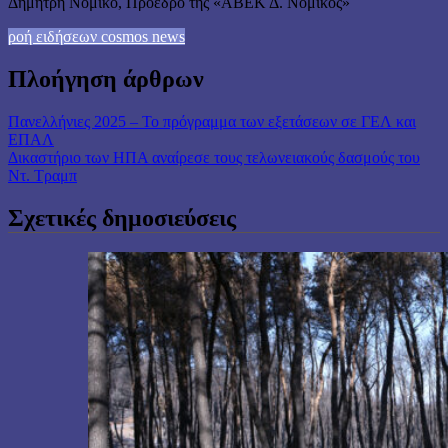
Δημήτρη Νομικό, Πρόεδρο της «ΑΒΕΚ Δ. Νομικός»
ροή ειδήσεων cosmos news
Πλοήγηση άρθρων
Πανελλήνιες 2025 – Το πρόγραμμα των εξετάσεων σε ΓΕΛ και
ΕΠΑΛ
Δικαστήριο των ΗΠΑ αναίρεσε τους τελωνειακούς δασμούς του
Ντ. Τραμπ
Σχετικές δημοσιεύσεις