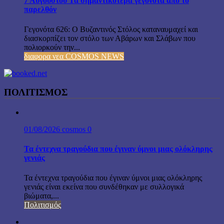
7 Αυγούστου Τα σημαντικότερα γεγονότα από το
παρελθόν
Γεγονότα 626: Ο Βυζαντινός Στόλος καταναυμαχεί και
διασκορπίζει τον στόλο των Αβάρων και Σλάβων που
πολιορκούν την...
διαφορα νεα COSMOS NEWS
ΠΟΛΙΤΙΣΜΟΣ
01/08/2026
cosmos
0
Τα έντεχνα τραγούδια που έγιναν ύμνοι μιας ολόκληρης
γενιάς
Τα έντεχνα τραγούδια που έγιναν ύμνοι μιας ολόκληρης
γενιάς είναι εκείνα που συνδέθηκαν με συλλογικά
βιώματα,...
Πολιτισμός