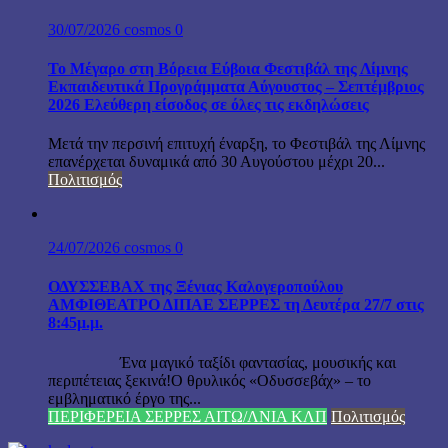
30/07/2026
cosmos
0
Το Μέγαρο στη Βόρεια Εύβοια Φεστιβάλ της Λίμνης
Εκπαιδευτικά Προγράμματα Αύγουστος – Σεπτέμβριος
2026 Ελεύθερη είσοδος σε όλες τις εκδηλώσεις
Μετά την περσινή επιτυχή έναρξη, το Φεστιβάλ της Λίμνης
επανέρχεται δυναμικά από 30 Αυγούστου μέχρι 20...
Πολιτισμός
24/07/2026
cosmos
0
ΟΔΥΣΣΕΒΑΧ της Ξένιας Καλογεροπούλου
ΑΜΦΙΘΕΑΤΡΟ ΔΙΠΑΕ ΣΕΡΡΕΣ τη Δευτέρα 27/7 στις
8:45μ.μ.
Ένα μαγικό ταξίδι φαντασίας, μουσικής και
περιπέτειας ξεκινά!Ο θρυλικός «Οδυσσεβάχ» – το
εμβληματικό έργο της...
ΠΕΡΙΦΕΡΕΙΑ ΣΕΡΡΕΣ ΑΙΤΩ/ΛΝΙΑ ΚΛΠ
Πολιτισμός