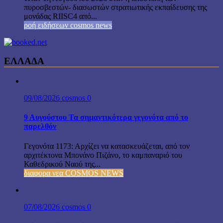
πυροσβεστών- διασωστών στρατιωτικής εκπαίδευσης της
μονάδας RIISC4 από...
ροή ειδήσεων cosmos news
ΕΛΛΑΔΑ
09/08/2026
cosmos
0
9 Αυγούστου Τα σημαντικότερα γεγονότα από το
παρελθόν
Γεγονότα 1173: Αρχίζει να κατασκευάζεται, από τον
αρχιτέκτονα Μπονάνο Πιζάνο, το καμπαναριό του
Καθεδρικού Ναού της...
διαφορα νεα COSMOS NEWS
07/08/2026
cosmos
0