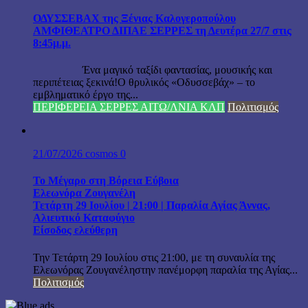
ΟΔΥΣΣΕΒΑΧ της Ξένιας Καλογεροπούλου
ΑΜΦΙΘΕΑΤΡΟ ΔΙΠΑΕ ΣΕΡΡΕΣ τη Δευτέρα 27/7 στις
8:45μ.μ.
Ένα μαγικό ταξίδι φαντασίας, μουσικής και
περιπέτειας ξεκινά!Ο θρυλικός «Οδυσσεβάχ» – το
εμβληματικό έργο της...
ΠΕΡΙΦΕΡΕΙΑ ΣΕΡΡΕΣ ΑΙΤΩ/ΛΝΙΑ ΚΛΠ
Πολιτισμός
21/07/2026
cosmos
0
Το Μέγαρο στη Βόρεια Εύβοια
Ελεωνόρα Ζουγανέλη
Τετάρτη 29 Ιουλίου | 21:00 | Παραλία Αγίας Άννας,
Αλιευτικό Καταφύγιο
Είσοδος ελεύθερη
Την Τετάρτη 29 Ιουλίου στις 21:00, με τη συναυλία της
Ελεωνόρας Ζουγανέληστην πανέμορφη παραλία της Αγίας...
Πολιτισμός