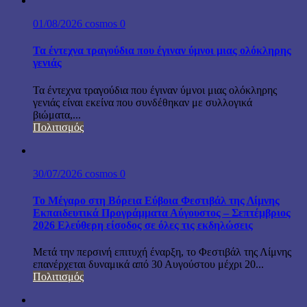
01/08/2026
cosmos
0
Τα έντεχνα τραγούδια που έγιναν ύμνοι μιας ολόκληρης
γενιάς
Τα έντεχνα τραγούδια που έγιναν ύμνοι μιας ολόκληρης
γενιάς είναι εκείνα που συνδέθηκαν με συλλογικά
βιώματα,...
Πολιτισμός
30/07/2026
cosmos
0
Το Μέγαρο στη Βόρεια Εύβοια Φεστιβάλ της Λίμνης
Εκπαιδευτικά Προγράμματα Αύγουστος – Σεπτέμβριος
2026 Ελεύθερη είσοδος σε όλες τις εκδηλώσεις
Μετά την περσινή επιτυχή έναρξη, το Φεστιβάλ της Λίμνης
επανέρχεται δυναμικά από 30 Αυγούστου μέχρι 20...
Πολιτισμός