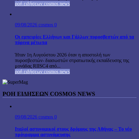
ροή ειδήσεων cosmos news
09/08/2026
cosmos
0
Οι εμπειρίες Ελλήνων και Γάλλων πυροσβεστών από τα
πύρινα μέτωπα
Ήταν 1η Αυγούστου 2026 όταν η αποστολή των
πυροσβεστών- διασωστών στρατιωτικής εκπαίδευσης της
μονάδας RIISC4 από...
ροή ειδήσεων cosmos news
ΡΟΉ ΕΙΔΉΣΕΩΝ COSMOS NEWS
09/08/2026
cosmos
0
Ιταλοί αστυνομικοί στους δρόμους της Αθήνας – Το νέο
πρόγραμμα αστυνόμευσης