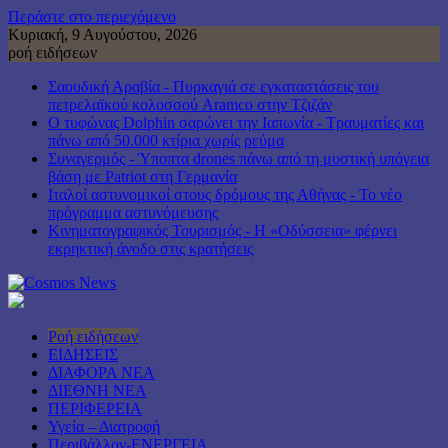
Περάστε στο περιεχόμενο
Κυριακή, 9 Αυγούστου, 2026
ροή ειδήσεων
Σαουδική Αραβία - Πυρκαγιά σε εγκαταστάσεις του
πετρελαϊκού κολοσσού Aramco στην Τζιζάν
Ο τυφώνας Dolphin σαρώνει την Ιαπωνία - Τραυματίες και
πάνω από 50.000 κτίρια χωρίς ρεύμα
Συναγερμός - Ύποπτα drones πάνω από τη μυστική υπόγεια
βάση με Patriot στη Γερμανία
Ιταλοί αστυνομικοί στους δρόμους της Αθήνας - Το νέο
πρόγραμμα αστυνόμευσης
Κινηματογραφικός Τουρισμός - Η «Οδύσσεια» φέρνει
εκρηκτική άνοδο στις κρατήσεις
Ροή ειδήσεων
ΕΙΔΗΣΕΙΣ
ΔΙΑΦΟΡΑ ΝΕΑ
ΔΙΕΘΝΗ ΝΕΑ
ΠΕΡΙΦΕΡΕΙΑ
Υγεία – Διατροφή
Περιβάλλον-ΕΝΕΡΓΕΙΑ