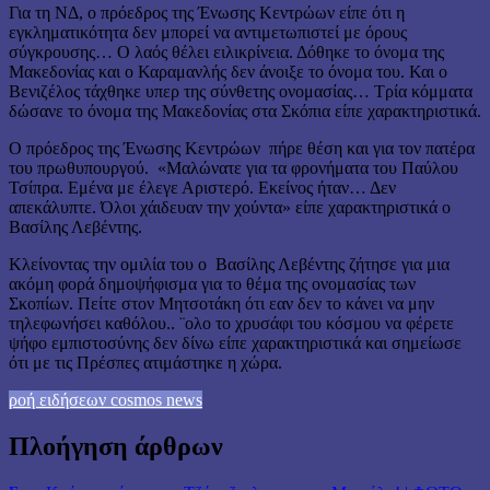
Για τη ΝΔ, ο πρόεδρος της Ένωσης Κεντρώων είπε ότι η
εγκληματικότητα δεν μπορεί να αντιμετωπιστεί με όρους
σύγκρουσης… Ο λαός θέλει ειλικρίνεια. Δόθηκε το όνομα της
Μακεδονίας και ο Καραμανλής δεν άνοιξε το όνομα του. Και ο
Βενιζέλος τάχθηκε υπερ της σύνθετης ονομασίας… Τρία κόμματα
δώσανε το όνομα της Μακεδονίας στα Σκόπια είπε χαρακτηριστικά.
Ο πρόεδρος της Ένωσης Κεντρώων πήρε θέση και για τον πατέρα
του πρωθυπουργού. «Μαλώνατε για τα φρονήματα του Παύλου
Τσίπρα. Εμένα με έλεγε Αριστερό. Εκείνος ήταν… Δεν
απεκάλυπτε. Όλοι χάιδευαν την χούντα» είπε χαρακτηριστικά ο
Βασίλης Λεβέντης.
Κλείνοντας την ομιλία του ο Βασίλης Λεβέντης ζήτησε για μια
ακόμη φορά δημοψήφισμα για το θέμα της ονομασίας των
Σκοπίων. Πείτε στον Μητσοτάκη ότι εαν δεν το κάνει να μην
τηλεφωνήσει καθόλου.. ¨ολο το χρυσάφι του κόσμου να φέρετε
ψήφο εμπιστοσύνης δεν δίνω είπε χαρακτηριστικά και σημείωσε
ότι με τις Πρέσπες ατιμάστηκε η χώρα.
ροή ειδήσεων cosmos news
Πλοήγηση άρθρων