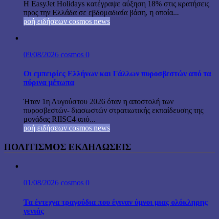
Η EasyJet Holidays κατέγραψε αύξηση 18% στις κρατήσεις
προς την Ελλάδα σε εβδομαδιαία βάση, η οποία...
ροή ειδήσεων cosmos news
09/08/2026
cosmos
0
Οι εμπειρίες Ελλήνων και Γάλλων πυροσβεστών από τα
πύρινα μέτωπα
Ήταν 1η Αυγούστου 2026 όταν η αποστολή των
πυροσβεστών- διασωστών στρατιωτικής εκπαίδευσης της
μονάδας RIISC4 από...
ροή ειδήσεων cosmos news
ΠΟΛΙΤΙΣΜΟΣ ΕΚΔΗΛΩΣΕΙΣ
01/08/2026
cosmos
0
Τα έντεχνα τραγούδια που έγιναν ύμνοι μιας ολόκληρης
γενιάς