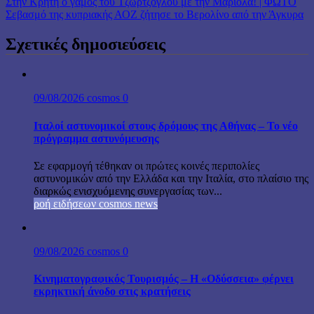
Στην Κρήτη ο γάμος του Τζώρτζογλου με την Μαριόλα! | ΦΩΤΟ
Σεβασμό της κυπριακής ΑΟΖ ζήτησε το Βερολίνο από την Άγκυρα
Σχετικές δημοσιεύσεις
09/08/2026
cosmos
0
Ιταλοί αστυνομικοί στους δρόμους της Αθήνας – Το νέο
πρόγραμμα αστυνόμευσης
Σε εφαρμογή τέθηκαν οι πρώτες κοινές περιπολίες
αστυνομικών από την Ελλάδα και την Ιταλία, στο πλαίσιο της
διαρκώς ενισχυόμενης συνεργασίας των...
ροή ειδήσεων cosmos news
09/08/2026
cosmos
0
Κινηματογραφικός Τουρισμός – Η «Οδύσσεια» φέρνει
εκρηκτική άνοδο στις κρατήσεις