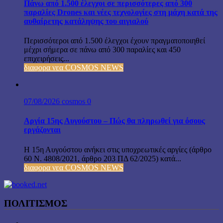
Πάνω από 1.500 έλεγχοι σε περισσότερες από 300
παραλίες Drones και νέες τεχνολογίες στη μάχη κατά της
αυθαίρετης κατάληψης του αιγιαλού
Περισσότεροι από 1.500 έλεγχοι έχουν πραγματοποιηθεί
μέχρι σήμερα σε πάνω από 300 παραλίες και 450
επιχειρήσεις...
διαφορα νεα COSMOS NEWS
07/08/2026
cosmos
0
Αργία 15ης Αυγούστου – Πώς θα πληρωθεί για όσους
εργάζονται
Η 15η Αυγούστου ανήκει στις υποχρεωτικές αργίες (άρθρο
60 Ν. 4808/2021, άρθρο 203 ΠΔ 62/2025) κατά...
διαφορα νεα COSMOS NEWS
ΠΟΛΙΤΙΣΜΟΣ