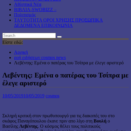
Αθλητικά Νέα
ΒΙΒΛΙΑ-SWOBIZZ –
Πολιτισμός
TAYTOTHTA ΟΡΟΙ ΧΡΗΣΗΣ ΠΡΟΣΩΠΙΚΑ
ΔΕΔΟΜΕΝΑ ΕΠΙΚΟΙΝΩΝΙΑ
Είστε εδώ:
Αρχική
ροή ειδήσεων cosmos news
Λεβέντης: Εμένα ο πατέρας του Τσίπρα με έλεγε αριστερό
Λεβέντης: Εμένα ο πατέρας του Τσίπρα με
έλεγε αριστερό
10/05/2019
10/05/2019
cosmos
Σκληρή κριτική στον πρωθυπουργό για τις διακοπές του στο
σκάφος Παναγόπουλου έκανε πριν απο λίγο στη
Βουλή
ο
Βασίλης
Λεβέντης
. Ο κόσμος θέλει τους πολιτικούς