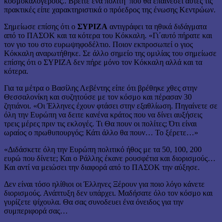
κοσμοκαλόγερους.. Βρείτε ένα πολίτη που θα επαινέσει αυτές τις
πρακτικές είπε χαρακτηριστικά ο πρόεδρος της ένωσης Κεντρώων.
Σημείωσε επίσης ότι ο
ΣΥΡΙΖΑ
αντιγράφει τα ηθικά διδάγματα
από το ΠΑΣΟΚ και τα κότερα του Κόκκαλη. «Γι΄αυτό πήρατε και
τον γιο του στο ευρωψηφοδέλτιο. Ποιον εκπροσωπεί ο γιος
Κόκκαλη αναρωτήθηκε. Σε άλλο σημείο της ομιλίας του σημείωσε
επίσης ότι ο ΣΥΡΙΖΑ δεν πήρε μόνο τον Κόκκαλη αλλά και τα
κότερα.
Για τα μέτρα ο Βασίλης Λεβέντης είπε ότι βρέθηκε χθες στην
Θεσσαλονίκη και συζητούσε με τον κόσμο και πέρασαν 30
ζητιάνοι. «Οι Έλληνες έχουν φτάσει στην εξαθλίωση. Πηγαίνετε σε
όλη την Ευρώπη να δειτε κανένα κράτος που να δίνει αυξήσεις
τρεις μέρες πριν τις εκλογές. Τι Θα πουν οι πολίτες; Ότι είναι
ωραίος ο πρωθυπουργός; Κάτι άλλο θα πουν… Το ξέρετε…»
«Διδάσκετε όλη την Ευρώπη πολιτικό ήθος με τα 50, 100, 200
ευρώ που δίνετε; Και ο Ράλλης έκανε ρουσφέτια και διορισμούς…
Και αντί να μειώσει την διαφορά από το ΠΑΣΟΚ την αύξησε.
Δεν είναι τόσο ηλίθιοι οι Έλληνες Ξέρουν για ποιο λόγο κάνετε
διορισμούς. Ανάπτυξη δεν υπάρχει. Μαδήσατε όλο τον κόσμο και
γυρίζετε ψίχουλα. Θα σας συνοδευει ένα όνειδος για την
συμπεριφορά σας…