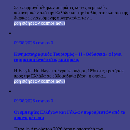
Σε εφαρμογή τέθηκαν οι πρώτες κοινές περιπολίες
αστυνομικών από την Ελλάδα και την Ιταλία, στο πλαίσιο της
διαρκώς ενισχυόμενης συνεργασίας των...
ροή ειδήσεων cosmos news
09/08/2026
cosmos
0
Κινηματογραφικός Τουρισμός – Η «Οδύσσεια» φέρνει
εκρηκτική άνοδο στις κρατήσεις
Η EasyJet Holidays κατέγραψε αύξηση 18% στις κρατήσεις
προς την Ελλάδα σε εβδομαδιαία βάση, η οποία...
ροή ειδήσεων cosmos news
09/08/2026
cosmos
0
Οι εμπειρίες Ελλήνων και Γάλλων πυροσβεστών από τα
πύρινα μέτωπα
Ήταν 1η Αυγούστου 2026 όταν η αποστολή των