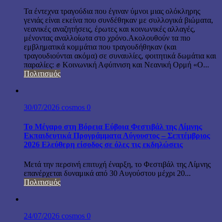
Τα έντεχνα τραγούδια που έγιναν ύμνοι μιας ολόκληρης
γενιάς είναι εκείνα που συνδέθηκαν με συλλογικά βιώματα,
νεανικές αναζητήσεις, έρωτες και κοινωνικές αλλαγές,
μένοντας αναλλοίωτα στο χρόνο.Ακολουθούν τα πιο
εμβληματικά κομμάτια που τραγουδήθηκαν (και
τραγουδιούνται ακόμα) σε συναυλίες, φοιτητικά δωμάτια και
παραλίες: ✊ Κοινωνική Αφύπνιση και Νεανική Ορμή «Ο...
Πολιτισμός
30/07/2026
cosmos
0
Το Μέγαρο στη Βόρεια Εύβοια Φεστιβάλ της Λίμνης
Εκπαιδευτικά Προγράμματα Αύγουστος – Σεπτέμβριος
2026 Ελεύθερη είσοδος σε όλες τις εκδηλώσεις
Μετά την περσινή επιτυχή έναρξη, το Φεστιβάλ της Λίμνης
επανέρχεται δυναμικά από 30 Αυγούστου μέχρι 20...
Πολιτισμός
24/07/2026
cosmos
0