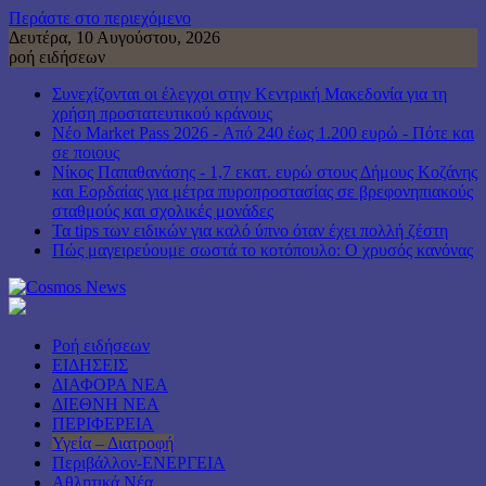
Περάστε στο περιεχόμενο
Δευτέρα, 10 Αυγούστου, 2026
ροή ειδήσεων
Συνεχίζονται οι έλεγχοι στην Κεντρική Μακεδονία για τη
χρήση προστατευτικού κράνους
Νέο Market Pass 2026 - Από 240 έως 1.200 ευρώ - Πότε και
σε ποιους
Νίκος Παπαθανάσης - 1,7 εκατ. ευρώ στους Δήμους Κοζάνης
και Εορδαίας για μέτρα πυροπροστασίας σε βρεφονηπιακούς
σταθμούς και σχολικές μονάδες
Τα tips των ειδικών για καλό ύπνο όταν έχει πολλή ζέστη
Πώς μαγειρεύουμε σωστά το κοτόπουλο: Ο χρυσός κανόνας
Ροή ειδήσεων
ΕΙΔΗΣΕΙΣ
ΔΙΑΦΟΡΑ ΝΕΑ
ΔΙΕΘΝΗ ΝΕΑ
ΠΕΡΙΦΕΡΕΙΑ
Υγεία – Διατροφή
Περιβάλλον-ΕΝΕΡΓΕΙΑ
Αθλητικά Νέα