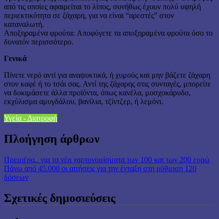
από τις οποίες αφαιρείται το λίπος, συνήθως έχουν πολύ υψηλή
περιεκτικότητα σε ζάχαρη, για να είναι “αρεστές” στον
καταναλωτή.
Αποξηραμένα φρούτα: Αποφύγετε τα αποξηραμένα φρούτα όσο το
δυνατόν περισσότερο.
Γενικά
Πίνετε νερό αντί για αναψυκτικά, ή χυμούς και μην βάζετε ζάχαρη
στον καφέ ή το τσάι σας. Αντί της ζάχαρης στις συνταγές, μπορείτε
να δοκιμάσετε άλλα προϊόντα, όπως κανέλα, μοσχοκάρυδο,
εκχύλισμα αμυγδάλου, βανίλια, τζίντζερ, ή λεμόνι.
Υγεία - Διατροφή
Πλοήγηση άρθρων
Πρεμιέρα.. για τα νέα χαρτονομίσματα των 100 και των 200 ευρώ
Πάνω από 45.000 οι αιτήσεις για την ένταξη στη ρύθμιση 120
δόσεων
Σχετικές δημοσιεύσεις