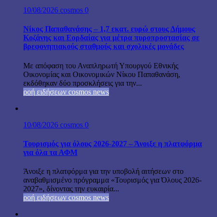
10/08/2026
cosmos
0
Νίκος Παπαθανάσης – 1,7 εκατ. ευρώ στους Δήμους
Κοζάνης και Εορδαίας για μέτρα πυροπροστασίας σε
βρεφονηπιακούς σταθμούς και σχολικές μονάδες
Με απόφαση του Αναπληρωτή Υπουργού Εθνικής
Οικονομίας και Οικονομικών Νίκου Παπαθανάση,
εκδόθηκαν δύο προσκλήσεις για την...
ροή ειδήσεων cosmos news
10/08/2026
cosmos
0
Τουρισμός για όλους 2026-2027 – Άνοιξε η πλατφόρμα
για όλα τα ΑΦΜ
Άνοιξε η πλατφόρμα για την υποβολή αιτήσεων στο
αναβαθμισμένο πρόγραμμα «Τουρισμός για Όλους 2026-
2027», δίνοντας την ευκαιρία...
ροή ειδήσεων cosmos news