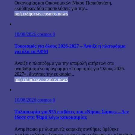
Οικονομίας και Οικονομικών Νίκου Παπαθανάση,
εκδόθηκαν δύο προσκλήσεις για την...
ροή ειδήσεων cosmos news
10/08/2026
cosmos
0
Τουρισμός για όλους 2026-2027 – Άνοιξε η πλατφόρμα
για όλα τα ΑΦΜ
Άνοιξε η πλατφόρμα για την υποβολή αιτήσεων στο
αναβαθμισμένο πρόγραμμα «Τουρισμός για Όλους 2026-
2027», δίνοντας την ευκαιρία...
ροή ειδήσεων cosmos news
10/08/2026
cosmos
0
Ταλαιπωρία για 955 επιβάτες του «Νήσος Σάμος» – Δεν
έδεσε στα Ψαρά λόγω κακοκαιρίας
Αντιμέτωπο με δυσμενείς καιρικές συνθήκες βρέθηκε
το πλοίο «Νήσος Σάμος», γεγονός που οδήγησε σε αδυναμία