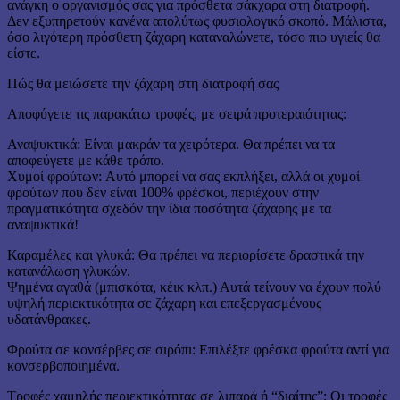
ανάγκη ο οργανισμός σας για πρόσθετα σάκχαρα στη διατροφή.
Δεν εξυπηρετούν κανένα απολύτως φυσιολογικό σκοπό. Μάλιστα,
όσο λιγότερη πρόσθετη ζάχαρη καταναλώνετε, τόσο πιο υγιείς θα
είστε.
Πώς θα μειώσετε την ζάχαρη στη διατροφή σας
Αποφύγετε τις παρακάτω τροφές, με σειρά προτεραιότητας:
Αναψυκτικά: Είναι μακράν τα χειρότερα. Θα πρέπει να τα
αποφεύγετε με κάθε τρόπο.
Χυμοί φρούτων: Αυτό μπορεί να σας εκπλήξει, αλλά οι χυμοί
φρούτων που δεν είναι 100% φρέσκοι, περιέχουν στην
πραγματικότητα σχεδόν την ίδια ποσότητα ζάχαρης με τα
αναψυκτικά!
Καραμέλες και γλυκά: Θα πρέπει να περιορίσετε δραστικά την
κατανάλωση γλυκών.
Ψημένα αγαθά (μπισκότα, κέικ κλπ.) Αυτά τείνουν να έχουν πολύ
υψηλή περιεκτικότητα σε ζάχαρη και επεξεργασμένους
υδατάνθρακες.
Φρούτα σε κονσέρβες σε σιρόπι: Επιλέξτε φρέσκα φρούτα αντί για
κονσερβοποιημένα.
Τροφές χαμηλής περιεκτικότητας σε λιπαρά ή “διαίτης”: Οι τροφές