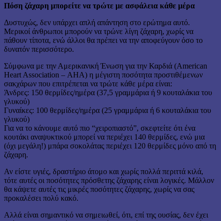
Πόση ζάχαρη μπορείτε να τρώτε με ασφάλεια κάθε μέρα
Δυστυχώς, δεν υπάρχει απλή απάντηση στο ερώτημα αυτό.
Μερικοί άνθρωποι μπορούν να τρώνε λίγη ζάχαρη, χωρίς να
πάθουν τίποτα, ενώ άλλοι θα πρέπει να την αποφεύγουν όσο το
δυνατόν περισσότερο.
Σύμφωνα με την Αμερικανική Ένωση για την Καρδιά (American
Heart Association – ΑΗΑ) η μέγιστη ποσότητα προστιθέμενων
σακχάρων που επιτρέπεται να τρώτε κάθε μέρα είναι:
Άνδρες: 150 θερμίδες/ημέρα (37,5 γραμμάρια ή 9 κουταλάκια του
γλυκού)
Γυναίκες: 100 θερμίδες/ημέρα (25 γραμμάρια ή 6 κουταλάκια του
γλυκού)
Για να το κάνουμε αυτό πιο “χειροπιαστό”, σκεφτείτε ότι ένα
κουτάκι αναψυκτικού μπορεί να περιέχει 140 θερμίδες, ενώ μια
(όχι μεγάλη!) μπάρα σοκολάτας περιέχει 120 θερμίδες μόνο από τη
ζάχαρη.
Αν είστε υγιές, δραστήριο άτομο και χωρίς πολλά περιττά κιλά,
τότε αυτές οι ποσότητες πρόσθετης ζάχαρης είναι λογικές. Μάλλον
θα κάψετε αυτές τις μικρές ποσότητες ζάχαρης, χωρίς να σας
προκαλέσει πολύ κακό.
Αλλά είναι σημαντικό να σημειωθεί, ότι, επί της ουσίας, δεν έχει