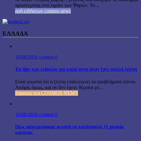
προσέγγισης στο λιμάνι των Ψαρών. Το...
ροή ειδήσεων cosmos news
ΕΛΛΑΔΑ
10/08/2026
cosmos
0
Τα tips των ειδικών για καλό ύπνο όταν έχει πολλή ζέστη
Είναι γνωστό ότι η ζέστη επιδεινώνει τα προβλήματα ύπνου.
Ακόμα, όμως, και αν δεν έχετε θέματα με...
διαφορα νεα COSMOS NEWS
10/08/2026
cosmos
0
Πώς μαγειρεύουμε σωστά το κοτόπουλο: Ο χρυσός
κανόνας