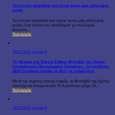
Τα έντεχνα τραγούδια που έγιναν ύμνοι μιας ολόκληρης
γενιάς
Τα έντεχνα τραγούδια που έγιναν ύμνοι μιας ολόκληρης
γενιάς είναι εκείνα που συνδέθηκαν με συλλογικά
βιώματα,...
Πολιτισμός
30/07/2026
cosmos
0
Το Μέγαρο στη Βόρεια Εύβοια Φεστιβάλ της Λίμνης
Εκπαιδευτικά Προγράμματα Αύγουστος – Σεπτέμβριος
2026 Ελεύθερη είσοδος σε όλες τις εκδηλώσεις
Μετά την περσινή επιτυχή έναρξη, το Φεστιβάλ της Λίμνης
επανέρχεται δυναμικά από 30 Αυγούστου μέχρι 20...
Πολιτισμός
24/07/2026
cosmos
0