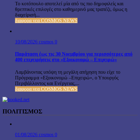
Το κοτόπουλο αποτελεί μία από τις πιο δημοφιλείς και
θρεπτικές επιλογές στο καθημερινό μας τραπέζι, όμως η
διαχείρισή...
διαφορα νεα COSMOS NEWS
10/08/2026
cosmos
0
Παράταση έως τις 30 Νοεμβρίου για περισσότερες από
400 επιχειρήσεις στο «Εξοικονομώ – Επιχειρώ»
Λαμβάνοντας υπόψη τη μεγάλη απήχηση που είχε το
Πρόγραμμα «Εξοικονομώ –Επιχειρώ», ο Υπουργός
Περιβάλλοντος και Ενέργειας,...
διαφορα νεα COSMOS NEWS
ΠΟΛΙΤΙΣΜΟΣ
01/08/2026
cosmos
0