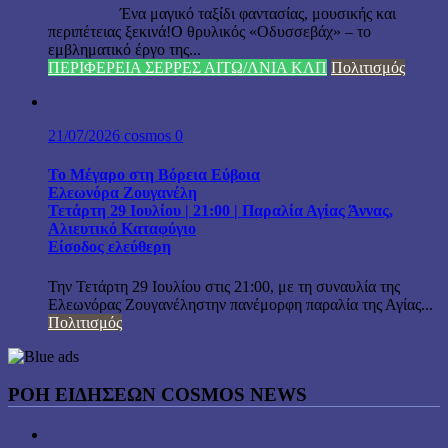
Ένα μαγικό ταξίδι φαντασίας, μουσικής και
περιπέτειας ξεκινά!Ο θρυλικός «Οδυσσεβάχ» – το
εμβληματικό έργο της...
ΠΕΡΙΦΕΡΕΙΑ ΣΕΡΡΕΣ ΑΙΤΩ/ΛΝΙΑ ΚΛΠ
Πολιτισμός
21/07/2026
cosmos
0
Το Μέγαρο στη Βόρεια Εύβοια
Ελεωνόρα Ζουγανέλη
Τετάρτη 29 Ιουλίου | 21:00 | Παραλία Αγίας Άννας,
Αλιευτικό Καταφύγιο
Είσοδος ελεύθερη
Την Τετάρτη 29 Ιουλίου στις 21:00, με τη συναυλία της
Ελεωνόρας Ζουγανέληστην πανέμορφη παραλία της Αγίας...
Πολιτισμός
ΡΟΗ ΕΙΔΗΣΕΩΝ COSMOS NEWS