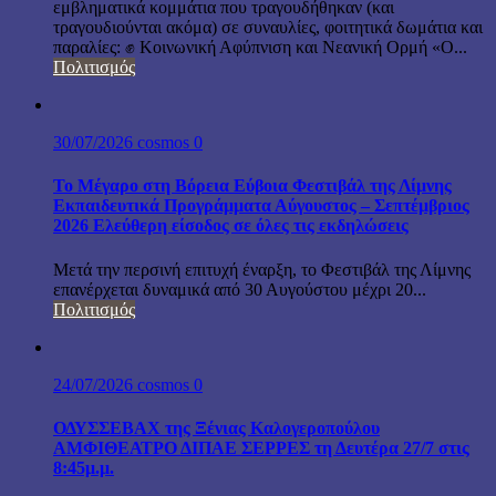
εμβληματικά κομμάτια που τραγουδήθηκαν (και
τραγουδιούνται ακόμα) σε συναυλίες, φοιτητικά δωμάτια και
παραλίες: ✊ Κοινωνική Αφύπνιση και Νεανική Ορμή «Ο...
Πολιτισμός
30/07/2026
cosmos
0
Το Μέγαρο στη Βόρεια Εύβοια Φεστιβάλ της Λίμνης
Εκπαιδευτικά Προγράμματα Αύγουστος – Σεπτέμβριος
2026 Ελεύθερη είσοδος σε όλες τις εκδηλώσεις
Μετά την περσινή επιτυχή έναρξη, το Φεστιβάλ της Λίμνης
επανέρχεται δυναμικά από 30 Αυγούστου μέχρι 20...
Πολιτισμός
24/07/2026
cosmos
0
ΟΔΥΣΣΕΒΑΧ της Ξένιας Καλογεροπούλου
ΑΜΦΙΘΕΑΤΡΟ ΔΙΠΑΕ ΣΕΡΡΕΣ τη Δευτέρα 27/7 στις
8:45μ.μ.