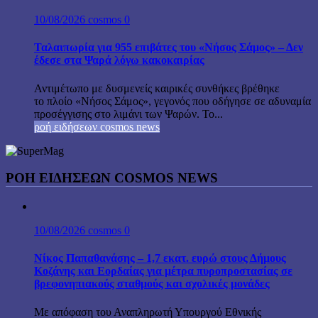
10/08/2026
cosmos
0
Ταλαιπωρία για 955 επιβάτες του «Νήσος Σάμος» – Δεν
έδεσε στα Ψαρά λόγω κακοκαιρίας
Αντιμέτωπο με δυσμενείς καιρικές συνθήκες βρέθηκε
το πλοίο «Νήσος Σάμος», γεγονός που οδήγησε σε αδυναμία
προσέγγισης στο λιμάνι των Ψαρών. Το...
ροή ειδήσεων cosmos news
ΡΟΉ ΕΙΔΉΣΕΩΝ COSMOS NEWS
10/08/2026
cosmos
0
Νίκος Παπαθανάσης – 1,7 εκατ. ευρώ στους Δήμους
Κοζάνης και Εορδαίας για μέτρα πυροπροστασίας σε
βρεφονηπιακούς σταθμούς και σχολικές μονάδες
Με απόφαση του Αναπληρωτή Υπουργού Εθνικής