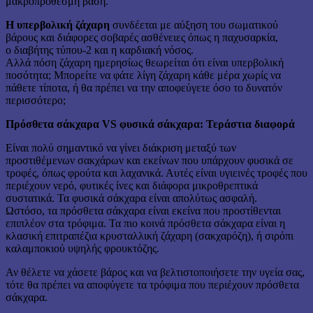
μακροπρόθεσμη βάση.
Η υπερβολική ζάχαρη
συνδέεται με αύξηση του σωματικού
βάρους και διάφορες σοβαρές ασθένειες όπως η παχυσαρκία,
ο διαβήτης τύπου-2 και η καρδιακή νόσος.
Αλλά πόση ζάχαρη ημερησίως θεωρείται ότι είναι υπερβολική
ποσότητα; Μπορείτε να φάτε λίγη ζάχαρη κάθε μέρα χωρίς να
πάθετε τίποτα, ή θα πρέπει να την αποφεύγετε όσο το δυνατόν
περισσότερο;
Πρόσθετα σάκχαρα VS φυσικά σάκχαρα: Τεράστια διαφορά
Είναι πολύ σημαντικό να γίνει διάκριση μεταξύ των
προστιθέμενων σακχάρων και εκείνων που υπάρχουν φυσικά σε
τροφές, όπως φρούτα και λαχανικά. Αυτές είναι υγιεινές τροφές που
περιέχουν νερό, φυτικές ίνες και διάφορα μικροθρεπτικά
συστατικά. Τα φυσικά σάκχαρα είναι απολύτως ασφαλή.
Ωστόσο, τα πρόσθετα σάκχαρα είναι εκείνα που προστίθενται
επιπλέον στα τρόφιμα. Τα πιο κοινά πρόσθετα σάκχαρα είναι η
κλασική επιτραπέζια κρυσταλλική ζάχαρη (σακχαρόζη), ή σιρόπι
καλαμποκιού υψηλής φρουκτόζης.
Αν θέλετε να χάσετε βάρος και να βελτιστοποιήσετε την υγεία σας,
τότε θα πρέπει να αποφύγετε τα τρόφιμα που περιέχουν πρόσθετα
σάκχαρα.