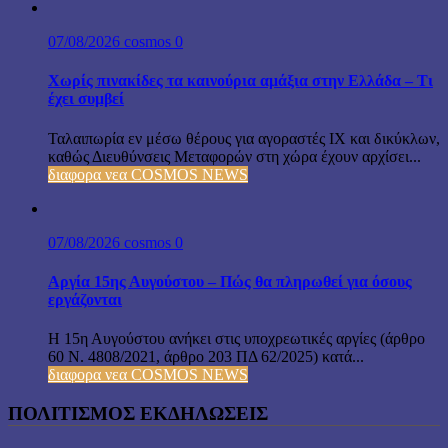
07/08/2026
cosmos
0
Χωρίς πινακίδες τα καινούρια αμάξια στην Ελλάδα – Τι
έχει συμβεί
Ταλαιπωρία εν μέσω θέρους για αγοραστές ΙΧ και δικύκλων,
καθώς Διευθύνσεις Μεταφορών στη χώρα έχουν αρχίσει...
διαφορα νεα COSMOS NEWS
07/08/2026
cosmos
0
Αργία 15ης Αυγούστου – Πώς θα πληρωθεί για όσους
εργάζονται
Η 15η Αυγούστου ανήκει στις υποχρεωτικές αργίες (άρθρο
60 Ν. 4808/2021, άρθρο 203 ΠΔ 62/2025) κατά...
διαφορα νεα COSMOS NEWS
ΠΟΛΙΤΙΣΜΟΣ ΕΚΔΗΛΩΣΕΙΣ