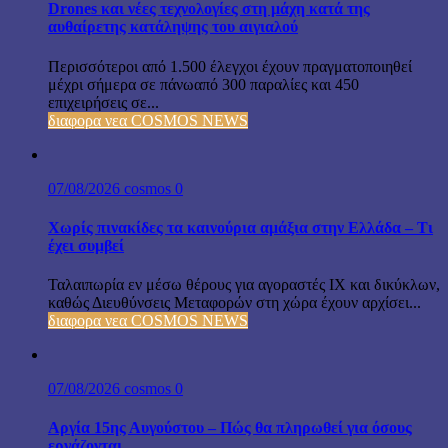
Drones και νέες τεχνολογίες στη μάχη κατά της
αυθαίρετης κατάληψης του αιγιαλού
Περισσότεροι από 1.500 έλεγχοι έχουν πραγματοποιηθεί
μέχρι σήμερα σε πάνωαπό 300 παραλίες και 450
επιχειρήσεις σε...
διαφορα νεα COSMOS NEWS
07/08/2026
cosmos
0
Χωρίς πινακίδες τα καινούρια αμάξια στην Ελλάδα – Τι
έχει συμβεί
Ταλαιπωρία εν μέσω θέρους για αγοραστές ΙΧ και δικύκλων,
καθώς Διευθύνσεις Μεταφορών στη χώρα έχουν αρχίσει...
διαφορα νεα COSMOS NEWS
07/08/2026
cosmos
0
Αργία 15ης Αυγούστου – Πώς θα πληρωθεί για όσους
εργάζονται