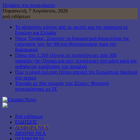
Περάστε στο περιεχόμενο
Παρασκευή, 7 Αυγούστου, 2026
ροή ειδήσεων
Το αδιανόητο κόστος από τις φωτιές και τον καύσωνα σε
Ευρώπη και Ελλάδα
Νίκος Ταχιάος: Ξεκινούν τα δοκιμαστικά δρομολόγια της
επέκτασης του<br>Μετρό Θεσσαλονίκης προς την
Καλαμαριά
Πάνω από 1.500 έλεγχοι σε περισσότερες από 300
παραλίες<br>Drones και νέες τεχνολογίες στη μάχη κατά της
αυθαίρετης κατάληψης του αιγιαλού
Πώς η ολική έκλειψη Ηλίου απειλεί την Ευρώπη με blackout
στο ρεύμα
Τροχαίο με δύο νεκρούς στις Σέρρες: Φορτηγό
συγκρούστηκε με ΙΧ
Ροή ειδήσεων
ΕΙΔΗΣΕΙΣ
ΔΙΑΦΟΡΑ ΝΕΑ
ΔΙΕΘΝΗ ΝΕΑ
ΠΕΡΙΦΕΡΕΙΑ