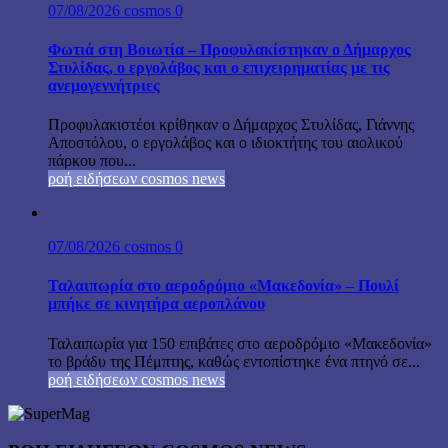
07/08/2026
cosmos
0
Φωτιά στη Βοιωτία – Προφυλακίστηκαν ο Δήμαρχος
Στυλίδας, ο εργολάβος και ο επιχειρηματίας με τις
ανεμογεννήτριες
Προφυλακιστέοι κρίθηκαν ο Δήμαρχος Στυλίδας, Γιάννης
Αποστόλου, ο εργολάβος και ο ιδιοκτήτης του αιολικού
πάρκου που...
ροή ειδήσεων cosmos news
07/08/2026
cosmos
0
Ταλαιπωρία στο αεροδρόμιο «Μακεδονία» – Πουλί
μπήκε σε κινητήρα αεροπλάνου
Ταλαιπωρία για 150 επιβάτες στο αεροδρόμιο «Μακεδονία»
το βράδυ της Πέμπτης, καθώς εντοπίστηκε ένα πτηνό σε...
ροή ειδήσεων cosmos news