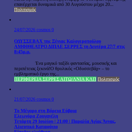
επανέρχεται δυναμικά από 30 Αυγούστου μέχρι 20...
Πολιτισμός
24/07/2026
cosmos
0
ΟΔΥΣΣΕΒΑΧ της Ξένιας Καλογεροπούλου
ΑΜΦΙΘΕΑΤΡΟ ΔΙΠΑΕ ΣΕΡΡΕΣ τη Δευτέρα 27/7 στις
8:45μ.μ.
Ένα μαγικό ταξίδι φαντασίας, μουσικής και
περιπέτειας ξεκινά!Ο θρυλικός «Οδυσσεβάχ» – το
εμβληματικό έργο της...
ΠΕΡΙΦΕΡΕΙΑ ΣΕΡΡΕΣ ΑΙΤΩ/ΛΝΙΑ ΚΛΠ
Πολιτισμός
21/07/2026
cosmos
0
Το Μέγαρο στη Βόρεια Εύβοια
Ελεωνόρα Ζουγανέλη
Τετάρτη 29 Ιουλίου | 21:00 | Παραλία Αγίας Άννας,
Αλιευτικό Καταφύγιο
Είσοδος ελεύθερη