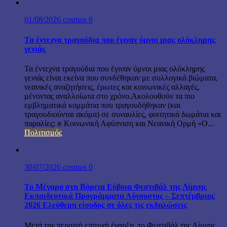
01/08/2026
cosmos
0
Τα έντεχνα τραγούδια που έγιναν ύμνοι μιας ολόκληρης
γενιάς
Τα έντεχνα τραγούδια που έγιναν ύμνοι μιας ολόκληρης
γενιάς είναι εκείνα που συνδέθηκαν με συλλογικά βιώματα,
νεανικές αναζητήσεις, έρωτες και κοινωνικές αλλαγές,
μένοντας αναλλοίωτα στο χρόνο.Ακολουθούν τα πιο
εμβληματικά κομμάτια που τραγουδήθηκαν (και
τραγουδιούνται ακόμα) σε συναυλίες, φοιτητικά δωμάτια και
παραλίες: ✊ Κοινωνική Αφύπνιση και Νεανική Ορμή «Ο...
Πολιτισμός
30/07/2026
cosmos
0
Το Μέγαρο στη Βόρεια Εύβοια Φεστιβάλ της Λίμνης
Εκπαιδευτικά Προγράμματα Αύγουστος – Σεπτέμβριος
2026 Ελεύθερη είσοδος σε όλες τις εκδηλώσεις
Μετά την περσινή επιτυχή έναρξη, το Φεστιβάλ της Λίμνης