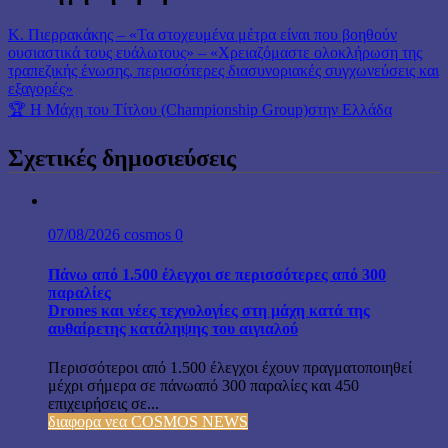
Κ. Πιερρακάκης – «Τα στοχευμένα μέτρα είναι που βοηθούν
ουσιαστικά τους ευάλωτους» – «Χρειαζόμαστε ολοκλήρωση της
τραπεζικής ένωσης, περισσότερες διασυνοριακές συγχωνεύσεις και
εξαγορές»
🏆 Η Μάχη του Τίτλου (Championship Group)στην Ελλάδα
Σχετικές δημοσιεύσεις
07/08/2026
cosmos
0
Πάνω από 1.500 έλεγχοι σε περισσότερες από 300
παραλίες
Drones και νέες τεχνολογίες στη μάχη κατά της
αυθαίρετης κατάληψης του αιγιαλού
Περισσότεροι από 1.500 έλεγχοι έχουν πραγματοποιηθεί
μέχρι σήμερα σε πάνωαπό 300 παραλίες και 450
επιχειρήσεις σε...
διαφορα νεα COSMOS NEWS