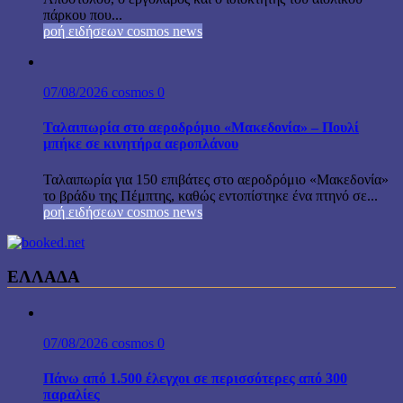
πάρκου που...
ροή ειδήσεων cosmos news
07/08/2026
cosmos
0
Ταλαιπωρία στο αεροδρόμιο «Μακεδονία» – Πουλί
μπήκε σε κινητήρα αεροπλάνου
Ταλαιπωρία για 150 επιβάτες στο αεροδρόμιο «Μακεδονία»
το βράδυ της Πέμπτης, καθώς εντοπίστηκε ένα πτηνό σε...
ροή ειδήσεων cosmos news
ΕΛΛΑΔΑ
07/08/2026
cosmos
0
Πάνω από 1.500 έλεγχοι σε περισσότερες από 300
παραλίες