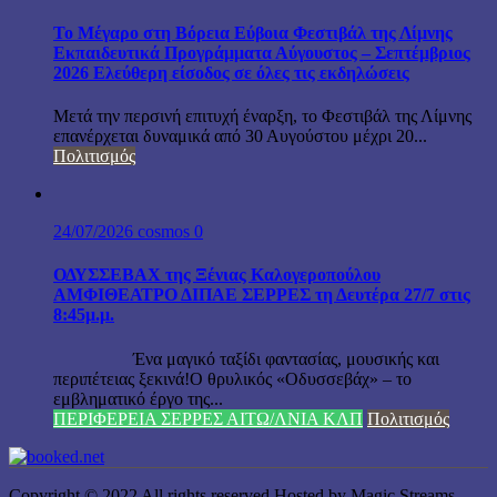
Το Μέγαρο στη Βόρεια Εύβοια Φεστιβάλ της Λίμνης
Εκπαιδευτικά Προγράμματα Αύγουστος – Σεπτέμβριος
2026 Ελεύθερη είσοδος σε όλες τις εκδηλώσεις
Μετά την περσινή επιτυχή έναρξη, το Φεστιβάλ της Λίμνης
επανέρχεται δυναμικά από 30 Αυγούστου μέχρι 20...
Πολιτισμός
24/07/2026
cosmos
0
ΟΔΥΣΣΕΒΑΧ της Ξένιας Καλογεροπούλου
ΑΜΦΙΘΕΑΤΡΟ ΔΙΠΑΕ ΣΕΡΡΕΣ τη Δευτέρα 27/7 στις
8:45μ.μ.
Ένα μαγικό ταξίδι φαντασίας, μουσικής και
περιπέτειας ξεκινά!Ο θρυλικός «Οδυσσεβάχ» – το
εμβληματικό έργο της...
ΠΕΡΙΦΕΡΕΙΑ ΣΕΡΡΕΣ ΑΙΤΩ/ΛΝΙΑ ΚΛΠ
Πολιτισμός
Copyright © 2022 All rights reserved Hosted by Magic Streams