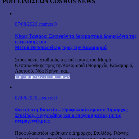
ΡΟΉ ΕΙΔΉΣΕΩΝ COSMOS NEWS
07/08/2026
cosmos
0
Νίκος Ταχιάος: Ξεκινούν τα δοκιμαστικά δρομολόγια της
επέκτασης του
Μετρό Θεσσαλονίκης προς την Καλαμαριά
Στους πέντε σταθμούς της επέκτασης του Μετρό
Θεσσαλονίκης προς τηνΚαλαμαριά (Νομαρχία, Καλαμαριά,
Αρετσού, Νέα Κρήνη, και...
ροή ειδήσεων cosmos news
07/08/2026
cosmos
0
Φωτιά στη Βοιωτία – Προφυλακίστηκαν ο Δήμαρχος
Στυλίδας, ο εργολάβος και ο επιχειρηματίας με τις
ανεμογεννήτριες
Προφυλακιστέοι κρίθηκαν ο Δήμαρχος Στυλίδας, Γιάννης
Αποστόλου, ο εργολάβος και ο ιδιοκτήτης του αιολικού