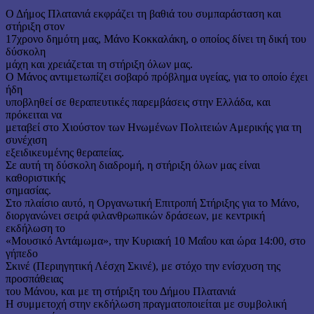
Ο Δήμος Πλατανιά εκφράζει τη βαθιά του συμπαράσταση και
στήριξη στον
17χρονο δημότη μας, Μάνο Κοκκαλάκη, ο οποίος δίνει τη δική του
δύσκολη
μάχη και χρειάζεται τη στήριξη όλων μας.
Ο Μάνος αντιμετωπίζει σοβαρό πρόβλημα υγείας, για το οποίο έχει
ήδη
υποβληθεί σε θεραπευτικές παρεμβάσεις στην Ελλάδα, και
πρόκειται να
μεταβεί στο Χιούστον των Ηνωμένων Πολιτειών Αμερικής για τη
συνέχιση
εξειδικευμένης θεραπείας.
Σε αυτή τη δύσκολη διαδρομή, η στήριξη όλων μας είναι
καθοριστικής
σημασίας.
Στο πλαίσιο αυτό, η Οργανωτική Επιτροπή Στήριξης για το Μάνο,
διοργανώνει σειρά φιλανθρωπικών δράσεων, με κεντρική
εκδήλωση το
«Μουσικό Αντάμωμα», την Κυριακή 10 Μαΐου και ώρα 14:00, στο
γήπεδο
Σκινέ (Περιηγητική Λέσχη Σκινέ), με στόχο την ενίσχυση της
προσπάθειας
του Μάνου, και με τη στήριξη του Δήμου Πλατανιά
Η συμμετοχή στην εκδήλωση πραγματοποιείται με συμβολική