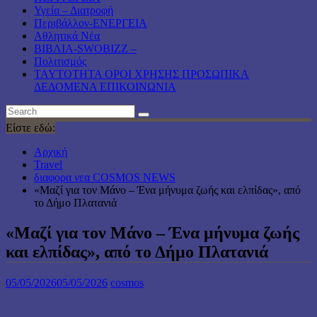
Υγεία – Διατροφή
Περιβάλλον-ΕΝΕΡΓΕΙΑ
Αθλητικά Νέα
ΒΙΒΛΙΑ-SWOBIZZ –
Πολιτισμός
TAYTOTHTA ΟΡΟΙ ΧΡΗΣΗΣ ΠΡΟΣΩΠΙΚΑ
ΔΕΔΟΜΕΝΑ ΕΠΙΚΟΙΝΩΝΙΑ
Είστε εδώ:
Αρχική
Travel
διαφορα νεα COSMOS NEWS
«Μαζί για τον Μάνο – Ένα μήνυμα ζωής και ελπίδας», από
το Δήμο Πλατανιά
«Μαζί για τον Μάνο – Ένα μήνυμα ζωής
και ελπίδας», από το Δήμο Πλατανιά
05/05/2026
05/05/2026
cosmos