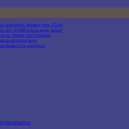
κού κολοσσού Aramco στην Τζιζάν
νω από 50.000 κτίρια χωρίς ρεύμα
ση με Patriot στη Γερμανία
γραμμα αστυνόμευσης
κή άνοδο στις κρατήσεις
ΕΠΙΚΟΙΝΩΝΙΑ