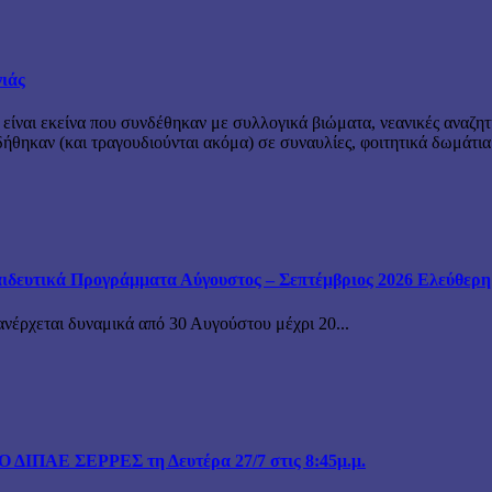
νιάς
 είναι εκείνα που συνδέθηκαν με συλλογικά βιώματα, νεανικές αναζητ
θηκαν (και τραγουδιούνται ακόμα) σε συναυλίες, φοιτητικά δωμάτια
ιδευτικά Προγράμματα Αύγουστος – Σεπτέμβριος 2026 Ελεύθερη ε
ανέρχεται δυναμικά από 30 Αυγούστου μέχρι 20...
ΙΠΑΕ ΣΕΡΡΕΣ τη Δευτέρα 27/7 στις 8:45μ.μ.