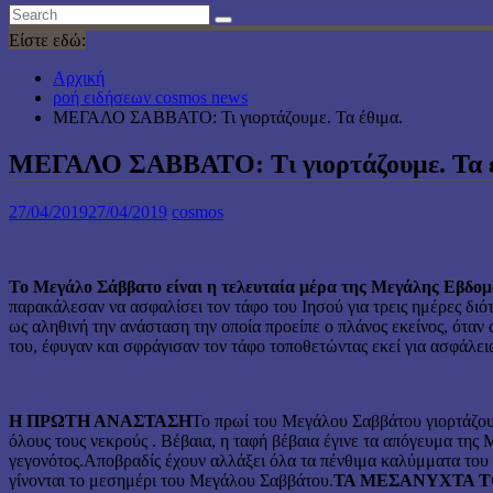
Είστε εδώ:
Αρχική
ροή ειδήσεων cosmos news
ΜΕΓΑΛΟ ΣΑΒΒΑΤΟ: Τι γιορτάζουμε. Τα έθιμα.
ΜΕΓΑΛΟ ΣΑΒΒΑΤΟ: Τι γιορτάζουμε. Τα έ
27/04/2019
27/04/2019
cosmos
Το Μεγάλο Σάββατο είναι η τελευταία μέρα της Μεγάλης Εβδο
παρακάλεσαν να ασφαλίσει τον τάφο του Ιησού για τρεις ημέρες δι
ως αληθινή την ανάσταση την οποία προείπε ο πλάνος εκείνος, όταν 
του, έφυγαν και σφράγισαν τον τάφο τοποθετώντας εκεί για ασφάλε
Η ΠΡΩΤΗ ΑΝΑΣΤΑΣΗ
Το πρωί του Μεγάλου Σαββάτου γιορτάζου
όλους τους νεκρούς . Βέβαια, η ταφή βέβαια έγινε τα απόγευμα της
γεγονότος.Αποβραδίς έχουν αλλάξει όλα τα πένθιμα καλύμματα του 
γίνονται το μεσημέρι του Μεγάλου Σαββάτου.
ΤΑ ΜΕΣΑΝΥΧΤΑ 