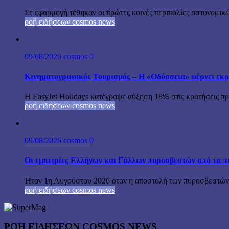
Σε εφαρμογή τέθηκαν οι πρώτες κοινές περιπολίες αστυνομικώ
ροή ειδήσεων cosmos news
09/08/2026
cosmos
0
Κινηματογραφικός Τουρισμός – Η «Οδύσσεια» φέρνει εκρ
Η EasyJet Holidays κατέγραψε αύξηση 18% στις κρατήσεις προ
ροή ειδήσεων cosmos news
09/08/2026
cosmos
0
Οι εμπειρίες Ελλήνων και Γάλλων πυροσβεστών από τα π
Ήταν 1η Αυγούστου 2026 όταν η αποστολή των πυροσβεστών-
ροή ειδήσεων cosmos news
ΡΟΉ ΕΙΔΉΣΕΩΝ COSMOS NEWS