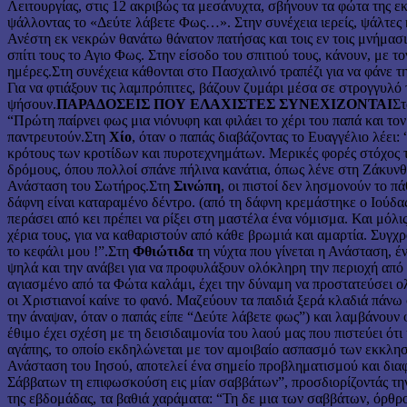
Λειτουργίας, στις 12 ακριβώς τα μεσάνυχτα, σβήνουν τα φώτα της ε
ψάλλοντας το «Δεύτε λάβετε Φως…». Στην συνέχεια ιερείς, ψάλτες 
Ανέστη εκ νεκρών θανάτω θάνατον πατήσας και τοις εν τοις μνήμασ
σπίτι τους το Αγιο Φως. Στην είσοδο του σπιτιού τους, κάνουν, με
ημέρες.Στη συνέχεια κάθονται στο Πασχαλινό τραπέζι για να φάνε τ
Για να φτιάξουν τις λαμπρόπιτες, βάζουν ζυμάρι μέσα σε στρογγυλό τ
ψήσουν.
ΠΑΡΑΔΟΣΕΙΣ ΠΟΥ ΕΛΑΧΙΣΤΕΣ ΣΥΝΕΧΙΖΟΝΤΑΙ
Σ
“Πρώτη παίρνει φως μια νιόνυφη και φιλάει το χέρι του παπά και τον
παντρευτούν.Στη
Χίο
, όταν ο παπάς διαβάζοντας το Ευαγγέλιο λέει
κρότους των κροτίδων και πυροτεχνημάτων. Μερικές φορές στόχος τ
δρόμους, όπου πολλοί σπάνε πήλινα κανάτια, όπως λένε στη Ζάκυνθο
Ανάσταση του Σωτήρος.Στη
Σινώπη
, οι πιστοί δεν λησμονούν το π
δάφνη είναι καταραμένο δέντρο. (από τη δάφνη κρεμάστηκε ο Ιούδ
περάσει από κει πρέπει να ρίξει στη μαστέλα ένα νόμισμα. Και μόλ
χέρια τους, για να καθαριστούν από κάθε βρωμιά και αμαρτία. Συγχρ
το κεφάλι μου !”.Στη
Φθιώτιδα
τη νύχτα που γίνεται η Ανάσταση, 
ψηλά και την ανάβει για να προφυλάξουν ολόκληρη την περιοχή από τ
αγιασμένο από τα Φώτα καλάμι, έχει την δύναμη να προστατεύσει ο
οι Χριστιανοί καίνε το φανό. Μαζεύουν τα παιδιά ξερά κλαδιά πάνω
την άναψαν, όταν ο παπάς είπε “Δεύτε λάβετε φως”) και λαμβάνουν
έθιμο έχει σχέση με τη δεισιδαιμονία του λαού μας που πιστεύει ό
αγάπης, το οποίο εκδηλώνεται με τον αμοιβαίο ασπασμό των εκκλη
Ανάσταση του Ιησού, αποτελεί ένα σημείο προβληματισμού και δια
Σάββατων τη επιφωσκούση εις μί­αν σαββάτων”, προσδιορίζοντάς τη
της εβδομάδας, τα βαθιά χαράματα: “Τη δε μια των σαββάτων, όρθρ