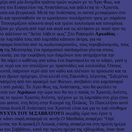
χέρι από μία δεσμίδα τριάντα τριών κεριών με το Άγιο Φως, και
νωση του Ευαγγελίου της Αναστάσεως και ψάλλεται το «Χριστός
ατα και βεγγαλικά. Μετά την Ανάσταση, οι πιστοί μεταφέρουν στο
ήλι και προσπαθούν να το κρατήσουν τουλάχιστον τρεις με σαράντα
. Τσουγκρίζουν κόκκινα αυγά και τρώνε κουλούρια και τσουρέκια.
ουν με γέμιση από τυρί και αυγά και τις αλείφουν με αυγό πριν τις
 ενώ ψάλλουν το “Δεύτε λάβετε φως”.Στο Ραψομάτι
Αρκαδίας
–
την λαμπάδα τους από λαμπάδα κάποιου άντρα, για να
όσφαιρα δονείται από τις κωδωνοκρουσίες, τους πυροβολισμούς, τους
νη
της Μεσσηνίας ένα πραγματικό πανδαιμόνιο γίνεται στους
ουσία, για την εκφόβιση των δαιμόνων που αντιμάχονται την
ε θα πάρει ο καθένας από κάτω ένα δαφνόφυλλο να το κάψει, γιατί η
ε νερό και τον στολίζουν με πρασινάδες και λουλούδια. Όποιος
 κοντά, παίρνουν νερό από τον κάδο και πλένουν το πρόσωπο και τα
μενο βρουν πρόχειρο, (ένα κλειδί στη Ζάκυνθο), λέγοντας “Σιδερένιο
 αγιασμένη από τον αγιασμό των Φώτων, ανεβαίνει στο καμπαναριό
ει από χαλάζι. Το Aγιο Φως της Ανάστασης, που θα φωτίσει το
Βινία των
Αγράφων
την ώρα που θα πει ο παπάς το Χριστός Ανέστη,
ντας το πρώτο Χριστός Ανέστη, τρέχουν με τη λαμπάδα στο χέρι (που
του φανού, στη θέση στην Κιουρά της Πλάκας. Το Πανελλήνιο αυτό
 όποια δεινά.Η Ανάσταση του Χριστού είναι και για το λαό σύνθημα
ΑΝΥΧΤΑ ΤΟΥ Μ.ΣΑΒΒΑΤΟΥ
Η ακριβής ώρα που έγινε η
 δε κάνει σαφή αναφορά σε αυτήν.Ο Ματθαίος αναφέρει “Οψέ
νοώντας την Κυριακή.Ο Λουκάς επίσης αναφέρεται στη πρώτη ημέρα
α του Σαββάτου, κατά την πρώτη ημέρα της εβδομάδας, όταν ήταν