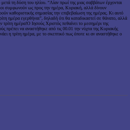
 μετά τη δύση του ηλί­ου. “Λίαν πρωί της μιας σαββάτων έρχονται
λοι συμφωνούν ως προς την ημέρα, Κυριακή, αλλά δίνουν
ωρούν καθοριστικής σημασίας την επιβεβαίωση της ημέρας. Κι αυτό
τρίτη ημέρα εγερθήναι”, δηλαδή ότι θα καταδικαστεί σε θάνατο, αλλά
την τρίτη ημέρα!Ο Ιησούς Χριστός πεθαίνει το μεσημέρι της
ύς πρέπει να αναστήθηκε από τις 00.01 την νύχτα της Κυριακής
νάει η τρίτη ημέρα, με το σκεπτικό πως όποτε κι αν αναστήθηκε ο