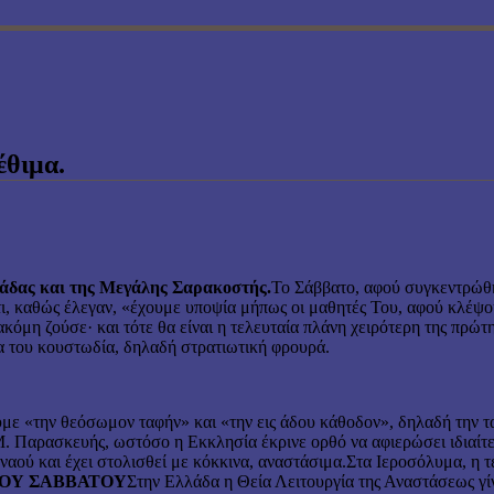
θιμα.
μάδας και της Μεγάλης Σαρακοστής.
Το Σάββατο, αφού συγκεντρώθηκ
ότι, καθώς έλεγαν, «έχουμε υποψία μήπως οι μαθητές Του, αφού κλέψ
ακόμη ζούσε· και τότε θα είναι η τελευταία πλάνη χειρότερη της πρώ
ια του κουστωδία, δηλαδή στρατιωτική φρουρά.
με «την θεόσωμον ταφήν» και «την εις άδου κάθοδον», δηλαδή την τ
 Μ. Παρασκευής, ωστόσο η Εκκλησία έκρινε ορθό να αφιερώσει ιδιαίτ
ναού και έχει στολισθεί με κόκκινα, αναστάσιμα.Στα Ιεροσόλυμα, η 
ΤΟΥ ΣΑΒΒΑΤΟΥ
Στην Ελλάδα η Θεία Λειτουργία της Αναστάσεως γί