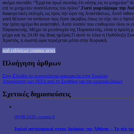
ακόμα σκοτάδι: “Έρχεται πρωί σκοτίας έτι ούσης εις το μνημείον”.Κ
επί το μνημείον ανατείλαντος του ηλίου”.
Γιατί γιορτάζουμε την Αν
διαφορετικές εκδοχές ως προς την ώρα της Αναστάσεως. Αυτό πιθανό
γιατί θέλουν να τονίσουν πως έγινε ακριβώς όπως το είχε πει ο Ιησ
την τρίτη ημέρα θα αναστηθεί. Αυτό λοιπόν που επιθυμούν όλοι οι ε
Παρασκευής. Μέχρι τα μεσάνυχτα της Παρασκευής, είναι η πρώτη μέρ
μέχρι και τις 24.00 της ίδιας ημέρας.Γι αυτό το λόγο η Ορθόδοξη Ε
Χριστός, η σωστή ώρα περιέχεται μέσα στην Κυριακή.
ροή ειδήσεων cosmos news
Πλοήγηση άρθρων
Στην Ελλάδα τα περισσότερα φαρμακεία στην Ευρώπη
Aποχώρηση των ΗΠΑ από τη Συνθήκη για την εμπορία όπλων
Σχετικές δημοσιεύσεις
09/08/2026
cosmos
0
Ιταλοί αστυνομικοί στους δρόμους της Αθήνας – Το νέο 