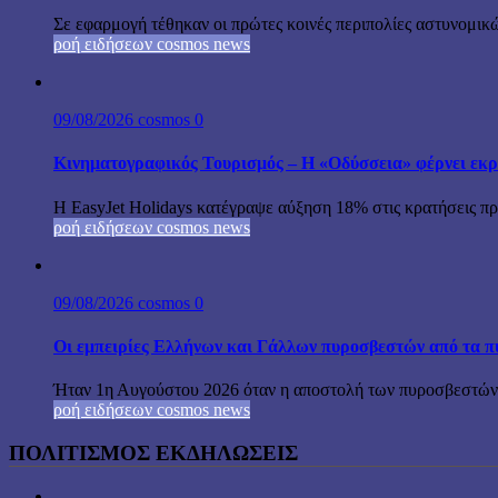
Σε εφαρμογή τέθηκαν οι πρώτες κοινές περιπολίες αστυνομικώ
ροή ειδήσεων cosmos news
09/08/2026
cosmos
0
Κινηματογραφικός Τουρισμός – Η «Οδύσσεια» φέρνει εκρ
Η EasyJet Holidays κατέγραψε αύξηση 18% στις κρατήσεις προ
ροή ειδήσεων cosmos news
09/08/2026
cosmos
0
Οι εμπειρίες Ελλήνων και Γάλλων πυροσβεστών από τα π
Ήταν 1η Αυγούστου 2026 όταν η αποστολή των πυροσβεστών-
ροή ειδήσεων cosmos news
ΠΟΛΙΤΙΣΜΟΣ ΕΚΔΗΛΩΣΕΙΣ