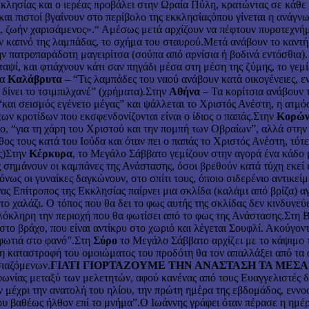
κκλησίας και ο ιερέας προβάλει στην Ωραία Πύλη, κρατώντας σε κάθε 
και πιστοί βγαίνουν στο περίβολο της εκκλησίαςόπου γίνεται η ανάγ
ι, ζωήν χαρισάμενος».“ Αμέσως μετά αρχίζουν να πέφτουν πυροτεχνήμ
 τον καπνό της λαμπάδας, το σχήμα του σταυρού.Μετά ανάβουν το καντ
ην πατροπαράδοτη μαγειρίτσα (σούπα από αρνίσια ή βοδινά εντόσθια)
αψί, και φτιάχνουν κάτι σαν πηγάδι μέσα στη μέση της ζύμης, το γεμίζ
τα
Καλάβρυτα
– “Τις λαμπάδες του ναού ανάβουν κατά οικογένειες,
 δίνει το τσιμπιλχανέ” (χρήματα).Στην
Αθήνα
– Τα κορίτσια ανάβουν 
: “και σεισμός εγένετο μέγας” και ψάλλεται το Χριστός Ανέστη, η ατμ
ων κροτίδων που εκσφενδονίζονται είναι ο ίδιος ο παπάς.Στην
Κορώ
, “για τη χάρη του Χριστού και την πομπή των Οβραίων”, αλλά στην 
άθος τους κατά του Ιούδα και όταν πει ο παπάς το Χριστός Ανέστη, τότ
ας)Στην
Κέρκυρα
, το Μεγάλο Σάββατο γεμίζουν στην αγορά ένα κάδο μ
ις σημάνουν οι καμπάνες της Ανάστασης, όσοι βρεθούν κατά τύχη εκεί
όνως οι γυναίκες δαγκώνουν, στο σπίτι τους, όποιο σιδερένιο αντικεί
ένας Επίτροπος της Εκκλησίας παίρνει μια σκλίδα (καλάμι από βρίζα)
ο χαλάζι. Ο τόπος που θα δει το φως αυτής της σκλίδας δεν κινδυνεύ
λόκληρη την περιοχή που θα φωτίσει από το φως της Ανάστασης.Στη 
 στο βράχο, που είναι αντίκρυ στο χωριό και λέγεται Σουφλί. Ακούγο
 φωτιά στο φανό”.Στη
Σύρο
το Μεγάλο Σάββατο αρχίζει με το κάψιμο 
τι η καταστροφή του ομοιώματος του προδότη θα τον απαλλάξει από τα
σιαζόμενων.
ΓΙΑΤΙ ΓΙΟΡΤΑΖΟΥΜΕ ΤΗΝ ΑΝΑΣΤΑΣΗ ΤΑ ΜΕΣ
φωνίας μεταξύ των μελετητών, αφού κανένας από τους Ευαγγελιστές
ν μέχρι την ανατολή του η­λίου, την πρώτη ημέρα της εβδο­μάδος, εν
ου βαθέως ήλθον επί το μνήμα”.O Ιωάννης γράφει όταν πέρασε η ημέρ