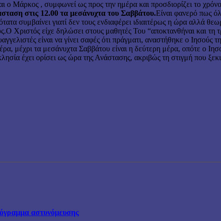
αι ο Μάρ­κος , συμφωνεί ως προς την ημέρα και προσδιορίζει το χρόνο
άσταση στις 12.00 τα μεσάνυχτα του Σαββάτου.
Είναι φανερό πως ό
τατα συμβαίνει γιατί δεν τους ενδιαφέρει ιδιαιτέρως η ώρα αλλά θε
ούς.Ο Χριστός είχε δηλώσει στους μαθητές Του “αποκτανθήναι και τη 
υαγγελιστές είναι να γίνει σαφές ότι πράγματι, αναστήθηκε ο Ιησούς 
α, μέχρι τα μεσάνυχτα Σαββάτου είναι η δεύτερη μέρα, οπότε ο Ιησο
κκλησία έχει ορίσει ως ώρα της Ανάστασης, ακριβώς τη στιγμή που ξεκι
πρόγραμμα αστυνόμευσης