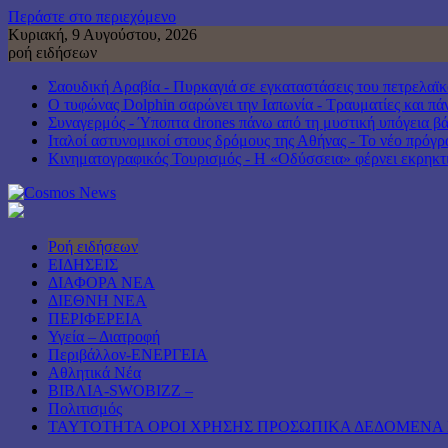
Περάστε στο περιεχόμενο
Κυριακή, 9 Αυγούστου, 2026
ροή ειδήσεων
Σαουδική Αραβία - Πυρκαγιά σε εγκαταστάσεις του πετρελαϊ
Ο τυφώνας Dolphin σαρώνει την Ιαπωνία - Τραυματίες και πά
Συναγερμός - Ύποπτα drones πάνω από τη μυστική υπόγεια βά
Ιταλοί αστυνομικοί στους δρόμους της Αθήνας - Το νέο πρό
Κινηματογραφικός Τουρισμός - Η «Οδύσσεια» φέρνει εκρηκτι
Ροή ειδήσεων
ΕΙΔΗΣΕΙΣ
ΔΙΑΦΟΡΑ ΝΕΑ
ΔΙΕΘΝΗ ΝΕΑ
ΠΕΡΙΦΕΡΕΙΑ
Υγεία – Διατροφή
Περιβάλλον-ΕΝΕΡΓΕΙΑ
Αθλητικά Νέα
ΒΙΒΛΙΑ-SWOBIZZ –
Πολιτισμός
TAYTOTHTA ΟΡΟΙ ΧΡΗΣΗΣ ΠΡΟΣΩΠΙΚΑ ΔΕΔΟΜΕΝΑ 