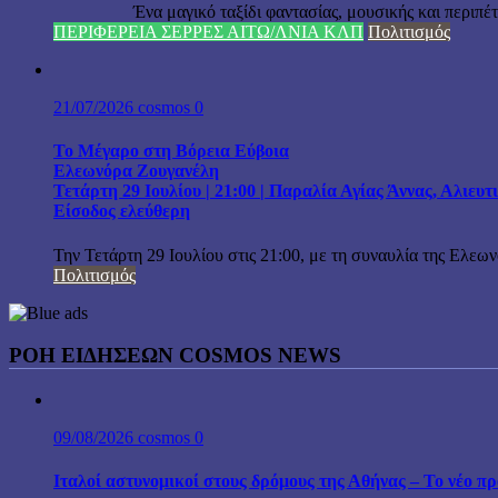
Ένα μαγικό ταξίδι φαντασίας, μουσικής και περιπέτειας
ΠΕΡΙΦΕΡΕΙΑ ΣΕΡΡΕΣ ΑΙΤΩ/ΛΝΙΑ ΚΛΠ
Πολιτισμός
21/07/2026
cosmos
0
Το Μέγαρο στη Βόρεια Εύβοια
Ελεωνόρα Ζουγανέλη
Τετάρτη 29 Ιουλίου | 21:00 | Παραλία Αγίας Άννας, Αλιευ
Είσοδος ελεύθερη
Την Τετάρτη 29 Ιουλίου στις 21:00, με τη συναυλία της Ελεω
Πολιτισμός
ΡΟΗ ΕΙΔΗΣΕΩΝ COSMOS NEWS
09/08/2026
cosmos
0
Ιταλοί αστυνομικοί στους δρόμους της Αθήνας – Το νέο 