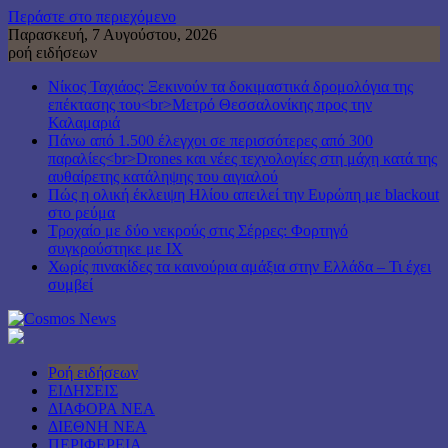
Περάστε στο περιεχόμενο
Παρασκευή, 7 Αυγούστου, 2026
ροή ειδήσεων
Νίκος Ταχιάος: Ξεκινούν τα δοκιμαστικά δρομολόγια της
επέκτασης του<br>Μετρό Θεσσαλονίκης προς την
Καλαμαριά
Πάνω από 1.500 έλεγχοι σε περισσότερες από 300
παραλίες<br>Drones και νέες τεχνολογίες στη μάχη κατά της
αυθαίρετης κατάληψης του αιγιαλού
Πώς η ολική έκλειψη Ηλίου απειλεί την Ευρώπη με blackout
στο ρεύμα
Τροχαίο με δύο νεκρούς στις Σέρρες: Φορτηγό
συγκρούστηκε με ΙΧ
Χωρίς πινακίδες τα καινούρια αμάξια στην Ελλάδα – Τι έχει
συμβεί
Ροή ειδήσεων
ΕΙΔΗΣΕΙΣ
ΔΙΑΦΟΡΑ ΝΕΑ
ΔΙΕΘΝΗ ΝΕΑ
ΠΕΡΙΦΕΡΕΙΑ