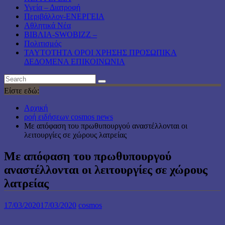
Υγεία – Διατροφή
Περιβάλλον-ΕΝΕΡΓΕΙΑ
Αθλητικά Νέα
ΒΙΒΛΙΑ-SWOBIZZ –
Πολιτισμός
TAYTOTHTA ΟΡΟΙ ΧΡΗΣΗΣ ΠΡΟΣΩΠΙΚΑ
ΔΕΔΟΜΕΝΑ ΕΠΙΚΟΙΝΩΝΙΑ
Είστε εδώ:
Αρχική
ροή ειδήσεων cosmos news
Με απόφαση του πρωθυπουργού αναστέλλονται οι
λειτουργίες σε χώρους λατρείας
Με απόφαση του πρωθυπουργού
αναστέλλονται οι λειτουργίες σε χώρους
λατρείας
17/03/2020
17/03/2020
cosmos