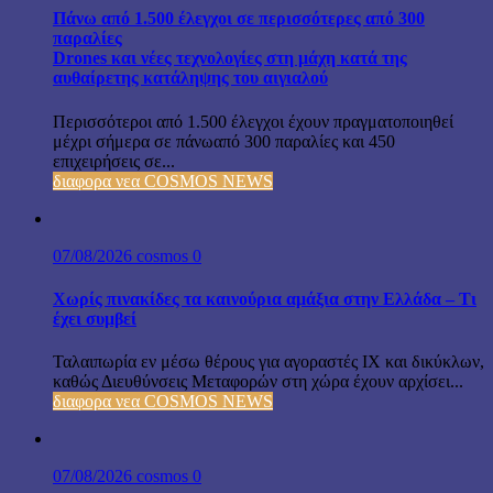
Πάνω από 1.500 έλεγχοι σε περισσότερες από 300
παραλίες
Drones και νέες τεχνολογίες στη μάχη κατά της
αυθαίρετης κατάληψης του αιγιαλού
Περισσότεροι από 1.500 έλεγχοι έχουν πραγματοποιηθεί
μέχρι σήμερα σε πάνωαπό 300 παραλίες και 450
επιχειρήσεις σε...
διαφορα νεα COSMOS NEWS
07/08/2026
cosmos
0
Χωρίς πινακίδες τα καινούρια αμάξια στην Ελλάδα – Τι
έχει συμβεί
Ταλαιπωρία εν μέσω θέρους για αγοραστές ΙΧ και δικύκλων,
καθώς Διευθύνσεις Μεταφορών στη χώρα έχουν αρχίσει...
διαφορα νεα COSMOS NEWS
07/08/2026
cosmos
0