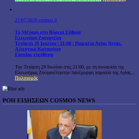
21/07/2026
cosmos
0
Το Μέγαρο στη Βόρεια Εύβοια
Ελεωνόρα Ζουγανέλη
Τετάρτη 29 Ιουλίου | 21:00 | Παραλία Αγίας Άννας,
Αλιευτικό Καταφύγιο
Είσοδος ελεύθερη
Την Τετάρτη 29 Ιουλίου στις 21:00, με τη συναυλία της
Ελεωνόρας Ζουγανέληστην πανέμορφη παραλία της Αγίας...
Πολιτισμός
ΡΟΗ ΕΙΔΗΣΕΩΝ COSMOS NEWS