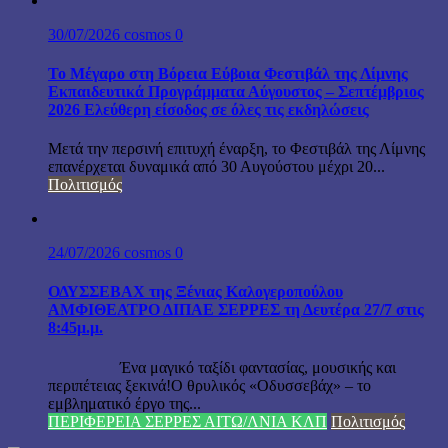
30/07/2026
cosmos
0
Το Μέγαρο στη Βόρεια Εύβοια Φεστιβάλ της Λίμνης
Εκπαιδευτικά Προγράμματα Αύγουστος – Σεπτέμβριος
2026 Ελεύθερη είσοδος σε όλες τις εκδηλώσεις
Μετά την περσινή επιτυχή έναρξη, το Φεστιβάλ της Λίμνης
επανέρχεται δυναμικά από 30 Αυγούστου μέχρι 20...
Πολιτισμός
24/07/2026
cosmos
0
ΟΔΥΣΣΕΒΑΧ της Ξένιας Καλογεροπούλου
ΑΜΦΙΘΕΑΤΡΟ ΔΙΠΑΕ ΣΕΡΡΕΣ τη Δευτέρα 27/7 στις
8:45μ.μ.
Ένα μαγικό ταξίδι φαντασίας, μουσικής και
περιπέτειας ξεκινά!Ο θρυλικός «Οδυσσεβάχ» – το
εμβληματικό έργο της...
ΠΕΡΙΦΕΡΕΙΑ ΣΕΡΡΕΣ ΑΙΤΩ/ΛΝΙΑ ΚΛΠ
Πολιτισμός