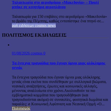
Ταλαιπωρία στο αεροδρόμιο «Μακεδονία» – Πουλί
μπήκε σε κινητήρα αεροπλάνου
Ταλαιπωρία για 150 επιβάτες στο αεροδρόμιο «Μακεδονία»
το βράδυ της Πέμπτης, καθώς εντοπίστηκε ένα πτηνό σε...
ροή ειδήσεων cosmos news
ΠΟΛΙΤΙΣΜΟΣ ΕΚΔΗΛΩΣΕΙΣ
01/08/2026
cosmos
0
Τα έντεχνα τραγούδια που έγιναν ύμνοι μιας ολόκληρης
γενιάς
Τα έντεχνα τραγούδια που έγιναν ύμνοι μιας ολόκληρης
γενιάς είναι εκείνα που συνδέθηκαν με συλλογικά βιώματα,
νεανικές αναζητήσεις, έρωτες και κοινωνικές αλλαγές,
μένοντας αναλλοίωτα στο χρόνο.Ακολουθούν τα πιο
εμβληματικά κομμάτια που τραγουδήθηκαν (και
τραγουδιούνται ακόμα) σε συναυλίες, φοιτητικά δωμάτια και
παραλίες: ✊ Κοινωνική Αφύπνιση και Νεανική Ορμή «Ο...
Πολιτισμός