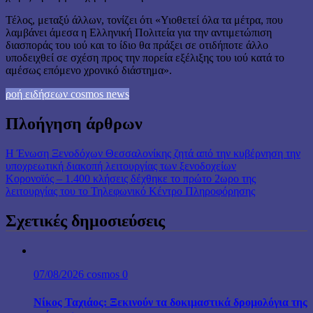
Τέλος, μεταξύ άλλων, τονίζει ότι «Υιοθετεί όλα τα μέτρα, που
λαμβάνει άμεσα η Ελληνική Πολιτεία για την αντιμετώπιση
διασποράς του ιού και το ίδιο θα πράξει σε οτιδήποτε άλλο
υποδειχθεί σε σχέση προς την πορεία εξέλιξης του ιού κατά το
αμέσως επόμενο χρονικό διάστημα».
ροή ειδήσεων cosmos news
Πλοήγηση άρθρων
Η Ένωση Ξενοδόχων Θεσσαλονίκης ζητά από την κυβέρνηση την
υποχρεωτική διακοπή λειτουργίας των ξενοδοχείων
Κορονοϊός – 1.400 κλήσεις δέχθηκε το πρώτο 2ωρο της
λειτουργίας του το Τηλεφωνικό Κέντρο Πληροφόρησης
Σχετικές δημοσιεύσεις
07/08/2026
cosmos
0
Νίκος Ταχιάος: Ξεκινούν τα δοκιμαστικά δρομολόγια της