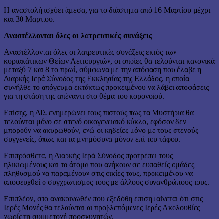
Η αναστολή ισχύει άμεσα, για το διάστημα από 16 Μαρτίου μέχρι
και 30 Μαρτίου.
Αναστέλλονται όλες οι λατρευτικές συνάξεις
Αναστέλλονται όλες οι λατρευτικές συνάξεις εκτός των
κυριακάτικων Θείων Λειτουργιών, οι οποίες θα τελούνται κανονικά
μεταξύ 7 και 8 το πρωί, σύμφωνα με την απόφαση που έλαβε η
Διαρκής Ιερά Σύνοδος της Εκκλησίας της Ελλάδος, η οποία
συνήλθε το απόγευμα εκτάκτως προκειμένου να λάβει αποφάσεις
για τη στάση της απέναντι στο θέμα του κορονοϊού.
Επίσης, η ΔΙΣ ενημερώνει τους πιστούς πως τα Μυστήρια θα
τελούνται μόνο σε στενό οικογενειακό κύκλο, εφόσον δεν
μπορούν να ακυρωθούν, ενώ οι κηδείες μόνο με τους στενούς
συγγενείς, όπως και τα μνημόσυνα μόνον επί του τάφου.
Επιπρόσθετα, η Διαρκής Ιερά Σύνοδος προτρέπει τους
ηλικιωμένους και τα άτομα που ανήκουν σε ευπαθείς ομάδες
πληθυσμού να παραμένουν στις οικίες τους, προκειμένου να
αποφευχθεί ο συγχρωτισμός τους με άλλους συνανθρώπους τους.
Επιπλέον, στο ανακοινωθέν που εξεδόθη επισημαίνεται ότι στις
Ιερές Μονές θα τελούνται οι προβλεπόμενες Ιερές Ακολουθίες
χωρίς τη συμμετοχή προσκυνητών.