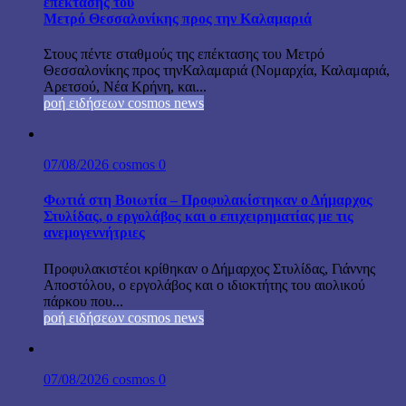
επέκτασης του
Μετρό Θεσσαλονίκης προς την Καλαμαριά
Στους πέντε σταθμούς της επέκτασης του Μετρό
Θεσσαλονίκης προς τηνΚαλαμαριά (Νομαρχία, Καλαμαριά,
Αρετσού, Νέα Κρήνη, και...
ροή ειδήσεων cosmos news
07/08/2026
cosmos
0
Φωτιά στη Βοιωτία – Προφυλακίστηκαν ο Δήμαρχος
Στυλίδας, ο εργολάβος και ο επιχειρηματίας με τις
ανεμογεννήτριες
Προφυλακιστέοι κρίθηκαν ο Δήμαρχος Στυλίδας, Γιάννης
Αποστόλου, ο εργολάβος και ο ιδιοκτήτης του αιολικού
πάρκου που...
ροή ειδήσεων cosmos news
07/08/2026
cosmos
0