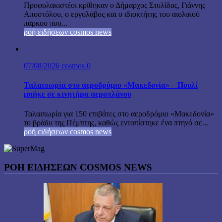
Προφυλακιστέοι κρίθηκαν ο Δήμαρχος Στυλίδας, Γιάννης
Αποστόλου, ο εργολάβος και ο ιδιοκτήτης του αιολικού
πάρκου που...
ροή ειδήσεων cosmos news
07/08/2026
cosmos
0
Ταλαιπωρία στο αεροδρόμιο «Μακεδονία» – Πουλί
μπήκε σε κινητήρα αεροπλάνου
Ταλαιπωρία για 150 επιβάτες στο αεροδρόμιο «Μακεδονία»
το βράδυ της Πέμπτης, καθώς εντοπίστηκε ένα πτηνό σε...
ροή ειδήσεων cosmos news
ΡΟΉ ΕΙΔΉΣΕΩΝ COSMOS NEWS