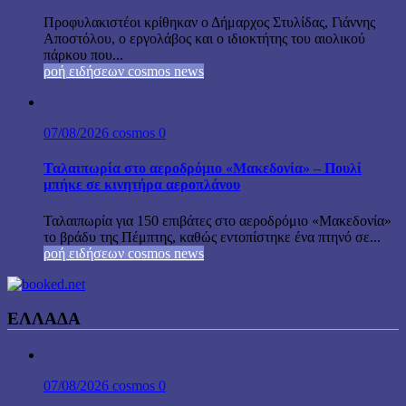
Προφυλακιστέοι κρίθηκαν ο Δήμαρχος Στυλίδας, Γιάννης
Αποστόλου, ο εργολάβος και ο ιδιοκτήτης του αιολικού
πάρκου που...
ροή ειδήσεων cosmos news
07/08/2026
cosmos
0
Ταλαιπωρία στο αεροδρόμιο «Μακεδονία» – Πουλί
μπήκε σε κινητήρα αεροπλάνου
Ταλαιπωρία για 150 επιβάτες στο αεροδρόμιο «Μακεδονία»
το βράδυ της Πέμπτης, καθώς εντοπίστηκε ένα πτηνό σε...
ροή ειδήσεων cosmos news
ΕΛΛΑΔΑ
07/08/2026
cosmos
0