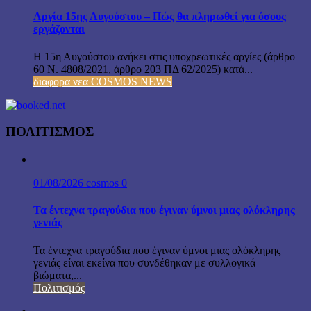
Αργία 15ης Αυγούστου – Πώς θα πληρωθεί για όσους
εργάζονται
Η 15η Αυγούστου ανήκει στις υποχρεωτικές αργίες (άρθρο
60 Ν. 4808/2021, άρθρο 203 ΠΔ 62/2025) κατά...
διαφορα νεα COSMOS NEWS
ΠΟΛΙΤΙΣΜΟΣ
01/08/2026
cosmos
0
Τα έντεχνα τραγούδια που έγιναν ύμνοι μιας ολόκληρης
γενιάς
Τα έντεχνα τραγούδια που έγιναν ύμνοι μιας ολόκληρης
γενιάς είναι εκείνα που συνδέθηκαν με συλλογικά
βιώματα,...
Πολιτισμός