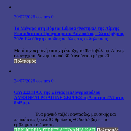
30/07/2026
cosmos
0
Το Μέγαρο στη Βόρεια Εύβοια Φεστιβάλ της Λίμνης
Εκπαιδευτικά Προγράμματα Αύγουστος – Σεπτέμβριος
2026 Ελεύθερη είσοδος σε όλες τις εκδηλώσεις
Μετά την περσινή επιτυχή έναρξη, το Φεστιβάλ της Λίμνης
επανέρχεται δυναμικά από 30 Αυγούστου μέχρι 20...
Πολιτισμός
24/07/2026
cosmos
0
ΟΔΥΣΣΕΒΑΧ της Ξένιας Καλογεροπούλου
ΑΜΦΙΘΕΑΤΡΟ ΔΙΠΑΕ ΣΕΡΡΕΣ τη Δευτέρα 27/7 στις
8:45μ.μ.
Ένα μαγικό ταξίδι φαντασίας, μουσικής και
περιπέτειας ξεκινά!Ο θρυλικός «Οδυσσεβάχ» – το
εμβληματικό έργο της...
ΠΕΡΙΦΕΡΕΙΑ ΣΕΡΡΕΣ ΑΙΤΩ/ΛΝΙΑ ΚΛΠ
Πολιτισμός