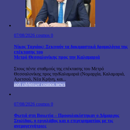
07/08/2026
cosmos
0
Νίκος Ταχιάος: Ξεκινούν τα δοκιμαστικά δρομολόγια της
επέκτασης του
Μετρό Θεσσαλονίκης προς την Καλαμαριά
Στους πέντε σταθμούς της επέκτασης του Μετρό
Θεσσαλονίκης προς τηνΚαλαμαριά (Νομαρχία, Καλαμαριά,
Αρετσού, Νέα Κρήνη, και...
ροή ειδήσεων cosmos news
07/08/2026
cosmos
0
Φωτιά στη Βοιωτία – Προφυλακίστηκαν ο Δήμαρχος
Στυλίδας, ο εργολάβος και ο επιχειρηματίας με τις
ανεμογεννήτριες