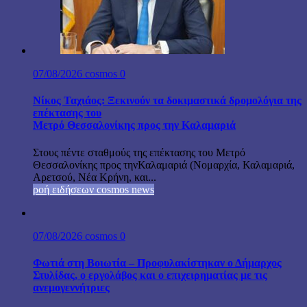
07/08/2026
cosmos
0
Νίκος Ταχιάος: Ξεκινούν τα δοκιμαστικά δρομολόγια της
επέκτασης του
Μετρό Θεσσαλονίκης προς την Καλαμαριά
Στους πέντε σταθμούς της επέκτασης του Μετρό
Θεσσαλονίκης προς τηνΚαλαμαριά (Νομαρχία, Καλαμαριά,
Αρετσού, Νέα Κρήνη, και...
ροή ειδήσεων cosmos news
07/08/2026
cosmos
0
Φωτιά στη Βοιωτία – Προφυλακίστηκαν ο Δήμαρχος
Στυλίδας, ο εργολάβος και ο επιχειρηματίας με τις
ανεμογεννήτριες