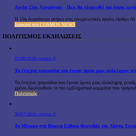
Αργία 15ης Αυγούστου – Πώς θα πληρωθεί για όσους εργά
Η 15η Αυγούστου ανήκει στις υποχρεωτικές αργίες (άρθρο 60
διαφορα νεα COSMOS NEWS
ΠΟΛΙΤΙΣΜΟΣ ΕΚΔΗΛΩΣΕΙΣ
01/08/2026
cosmos
0
Τα έντεχνα τραγούδια που έγιναν ύμνοι μιας ολόκληρης γε
Τα έντεχνα τραγούδια που έγιναν ύμνοι μιας ολόκληρης γενιάς
χρόνο.Ακολουθούν τα πιο εμβληματικά κομμάτια που τραγουδή
Πολιτισμός
30/07/2026
cosmos
0
Το Μέγαρο στη Βόρεια Εύβοια Φεστιβάλ της Λίμνης Εκπα