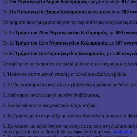
Το
18ο Νηπιαγωγείο Δήμου Καλαμαριάς
πραγματοποίησε
817 αν
Το
11ο Νηπιαγωγείο Δήμου Καλαμαριάς
πραγματοποίησε
788 αν
Τα τμήματα που πραγματοποίησαν τις περισσότερες αναγνώσεις είνα
Το
1ο Τμήμα του 25ου Νηπιαγωγείου Καλαμαριάς
, με
600 αναγν
Το
1ο Τμήμα του 11ου Νηπιαγωγείου Καλαμαριάς
, με
567 αναγν
Το
2ο Τμήμα του 1ου Νηπιαγωγείου Καλαμαριάς
, με
530 αναγνώ
Τα οφέλη που αποκόμισαν τα παιδιά μέσα από το πρόγραμμα φιλαν
1. Ήρθαν σε συστηματική επαφή με πολλά και αξιόλογα βιβλία.
2. Εξέδωσαν κάρτα αναγνώστη στη βιβλιοθήκη (κάποια παιδιά επισ
3. Απέκτησαν οικογενειακή ρουτίνα διαβάσματος.
4. Καλλιέργησαν το αναγνωστικό τους κριτήριο.
5. Συζήτησαν μέσα στην τάξη με τον/την δάσκαλο/α τους για τα βιβλί
6. Σχολίασαν και αξιολόγησαν τις αναγνώσεις τους στη διαδικτυακ
υποστηρίζεται από τη βάση βιβλιογραφικών δεδομένων
bookpoint
.