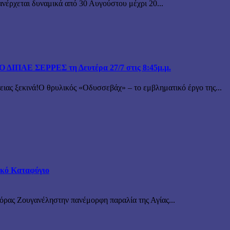
ανέρχεται δυναμικά από 30 Αυγούστου μέχρι 20...
ΙΠΑΕ ΣΕΡΡΕΣ τη Δευτέρα 27/7 στις 8:45μ.μ.
 ξεκινά!Ο θρυλικός «Οδυσσεβάχ» – το εμβληματικό έργο της...
τικό Καταφύγιο
νόρας Ζουγανέληστην πανέμορφη παραλία της Αγίας...