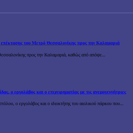
ης επέκτασης του Μετρό Θεσσαλονίκης προς την Καλαμαριά
Θεσσαλονίκης προς την Καλαμαριά, καθώς από απόψε...
ς, ο εργολάβος και ο επιχειρηματίας με τις ανεμογεννήτριες
όλου, ο εργολάβος και ο ιδιοκτήτης του αιολικού πάρκου που...