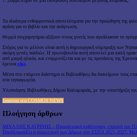
7. Συμμετείχαν σε μια εκδήλωση πολιτισμού μεγάλης κλίμακας.
Τα ιδιαίτερα ενθαρρυντικά αποτελέσματα για την προώθηση της φιλα
αγάπη για το βιβλίο και την ανάγνωση.
Θερμά συγχαρητήρια αξίζουν στους γονείς που αγκάλιασαν το πρόγ
Στόχος για το μέλλον είναι αυτή η δημιουργική σύμπραξη των Νηπι
ακόμη γενιές παιδιών. Η πρωτοβουλία αυτή αποτελεί μια καλή πρακτ
από μικρή ηλικία, και εναρμονίζεται και με τις προτάσεις της Έρ
έρευνα
εδώ
.
Μέσα στο επόμενο διάστημα οι Βιβλιοθήκες θα διανείμουν τους επα
στα νηπιαγωγεία.
Υλοποίηση: Βιβλιοθήκες Δήμου Καλαμαριάς, με την υποστήριξη το
διαφορα νεα COSMOS NEWS
Πλοήγηση άρθρων
ΜΙΧΑΛΗΣ ΚΑΤΡΙΝΗΣ – Προοδευτική κυβέρνηση, επιλογή του 
Προβληματίζει η συμμετοχή των Δήμων στο ΕΣΠΑ 2021-2027. Μελέ