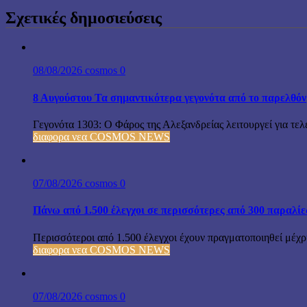
Σχετικές δημοσιεύσεις
08/08/2026
cosmos
0
8 Αυγούστου Τα σημαντικότερα γεγονότα από το παρελθόν
Γεγονότα 1303: Ο Φάρος της Αλεξανδρείας λειτουργεί για τελε
διαφορα νεα COSMOS NEWS
07/08/2026
cosmos
0
Πάνω από 1.500 έλεγχοι σε περισσότερες από 300 παραλίε
Περισσότεροι από 1.500 έλεγχοι έχουν πραγματοποιηθεί μέχρι
διαφορα νεα COSMOS NEWS
07/08/2026
cosmos
0