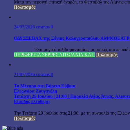
Μετά την περσινή επιτυχή έναρξη, το Φεστιβάλ της Λίμνης επ
Πολιτισμός
24/07/2026
cosmos
0
ΟΔΥΣΣΕΒΑΧ της Ξένιας Καλογεροπούλου ΑΜΦΙΘΕΑΤΡΟ Δ
Ένα μαγικό ταξίδι φαντασίας, μουσικής και περιπέτειας
ΠΕΡΙΦΕΡΕΙΑ ΣΕΡΡΕΣ ΑΙΤΩ/ΛΝΙΑ ΚΛΠ
Πολιτισμός
21/07/2026
cosmos
0
Το Μέγαρο στη Βόρεια Εύβοια
Ελεωνόρα Ζουγανέλη
Τετάρτη 29 Ιουλίου | 21:00 | Παραλία Αγίας Άννας, Αλιευ
Είσοδος ελεύθερη
Την Τετάρτη 29 Ιουλίου στις 21:00, με τη συναυλία της Ελεω
Πολιτισμός