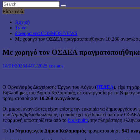
Είστε εδώ:
Αρχική
Travel
διαφορα νεα COSMOS NEWS
Με χορηγό τον ΟΣΔΕΛ πραγματοποιήθηκαν 10.260 αναγνώσε
Με χορηγό τον ΟΣΔΕΛ πραγματοποιήθηκαν
14/01/2025
14/01/2025
cosmos
Ο Οργανισμός Διαχείρισης Έργων του Λόγου (
ΟΣΔΕΛ
), είχε τη χ
Βιβλιοθήκες του Δήμου Καλαμαριάς σε συνεργασία με τα Νηπιαγωγε
πραγματοποίησαν
10.260 αναγνώσεις.
Οι μικροί αναγνώστες είχαν επίσης την ευκαιρία να δημιουργήσου
των
Νηπιοβιβλιοσκωλήκων,
η οποία έχει σχεδιαστεί από τον ΟΣΔΕΛ,
εφαρμογή υποστηρίζεται από το
bookpoint
, την πληρέστερη ελληνι
Το
1ο Νηπιαγωγείο Δήμου Καλαμαριάς
πραγματοποίησε
941 ανα