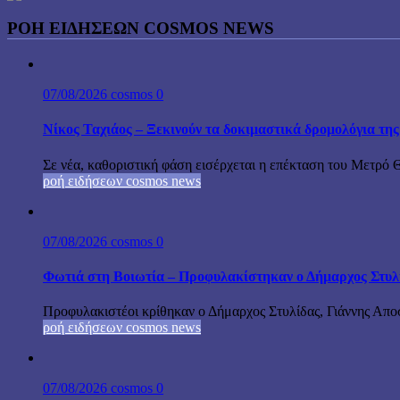
ΡΟΗ ΕΙΔΗΣΕΩΝ COSMOS NEWS
07/08/2026
cosmos
0
Νίκος Ταχιάος – Ξεκινούν τα δοκιμαστικά δρομολόγια τ
Σε νέα, καθοριστική φάση εισέρχεται η επέκταση του Μετρό 
ροή ειδήσεων cosmos news
07/08/2026
cosmos
0
Φωτιά στη Βοιωτία – Προφυλακίστηκαν ο Δήμαρχος Στυλίδα
Προφυλακιστέοι κρίθηκαν ο Δήμαρχος Στυλίδας, Γιάννης Αποστ
ροή ειδήσεων cosmos news
07/08/2026
cosmos
0