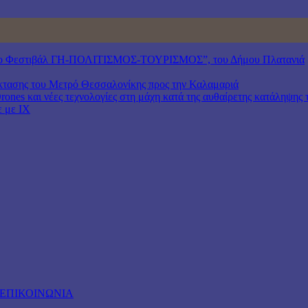
6, 16ο Φεστιβάλ ΓΗ-ΠΟΛΙΤΙΣΜΟΣ-ΤΟΥΡΙΣΜΟΣ”, του Δήμου Πλατανιά
πέκτασης του Μετρό Θεσσαλονίκης προς την Καλαμαριά
ones και νέες τεχνολογίες στη μάχη κατά της αυθαίρετης κατάληψης 
ε με ΙΧ
ΕΠΙΚΟΙΝΩΝΙΑ