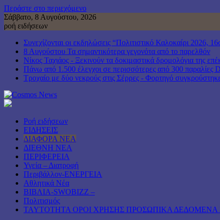
Περάστε στο περιεχόμενο
Σάββατο, 8 Αυγούστου, 2026
ροή ειδήσεων
Συνεχίζονται οι εκδηλώσεις “Πολιτιστικό Καλοκαίρι 202
8 Αυγούστου Τα σημαντικότερα γεγονότα από το παρελθόν
Νίκος Ταχιάος - Ξεκινούν τα δοκιμαστικά δρομολόγια της ε
Πάνω από 1.500 έλεγχοι σε περισσότερες από 300 παραλίες Dr
Τροχαίο με δύο νεκρούς στις Σέρρες - Φορτηγό συγκρούστηκ
Ροή ειδήσεων
ΕΙΔΗΣΕΙΣ
ΔΙΑΦΟΡΑ ΝΕΑ
ΔΙΕΘΝΗ ΝΕΑ
ΠΕΡΙΦΕΡΕΙΑ
Υγεία – Διατροφή
Περιβάλλον-ΕΝΕΡΓΕΙΑ
Αθλητικά Νέα
ΒΙΒΛΙΑ-SWOBIZZ –
Πολιτισμός
TAYTOTHTA ΟΡΟΙ ΧΡΗΣΗΣ ΠΡΟΣΩΠΙΚΑ ΔΕΔΟΜΕΝΑ 