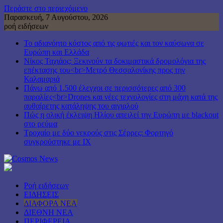
Περάστε στο περιεχόμενο
Παρασκευή, 7 Αυγούστου, 2026
ροή ειδήσεων
Το αδιανόητο κόστος από τις φωτιές και τον καύσωνα σε
Ευρώπη και Ελλάδα
Νίκος Ταχιάος: Ξεκινούν τα δοκιμαστικά δρομολόγια της
επέκτασης του<br>Μετρό Θεσσαλονίκης προς την
Καλαμαριά
Πάνω από 1.500 έλεγχοι σε περισσότερες από 300
παραλίες<br>Drones και νέες τεχνολογίες στη μάχη κατά της
αυθαίρετης κατάληψης του αιγιαλού
Πώς η ολική έκλειψη Ηλίου απειλεί την Ευρώπη με blackout
στο ρεύμα
Τροχαίο με δύο νεκρούς στις Σέρρες: Φορτηγό
συγκρούστηκε με ΙΧ
Ροή ειδήσεων
ΕΙΔΗΣΕΙΣ
ΔΙΑΦΟΡΑ ΝΕΑ
ΔΙΕΘΝΗ ΝΕΑ
ΠΕΡΙΦΕΡΕΙΑ