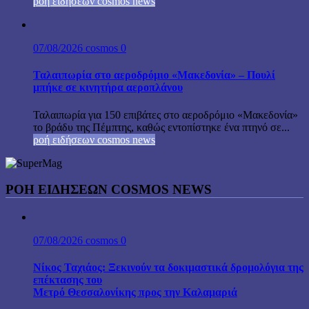
ροή ειδήσεων cosmos news
07/08/2026
cosmos
0
Ταλαιπωρία στο αεροδρόμιο «Μακεδονία» – Πουλί
μπήκε σε κινητήρα αεροπλάνου
Ταλαιπωρία για 150 επιβάτες στο αεροδρόμιο «Μακεδονία»
το βράδυ της Πέμπτης, καθώς εντοπίστηκε ένα πτηνό σε...
ροή ειδήσεων cosmos news
ΡΟΉ ΕΙΔΉΣΕΩΝ COSMOS NEWS
07/08/2026
cosmos
0
Νίκος Ταχιάος: Ξεκινούν τα δοκιμαστικά δρομολόγια της
επέκτασης του
Μετρό Θεσσαλονίκης προς την Καλαμαριά