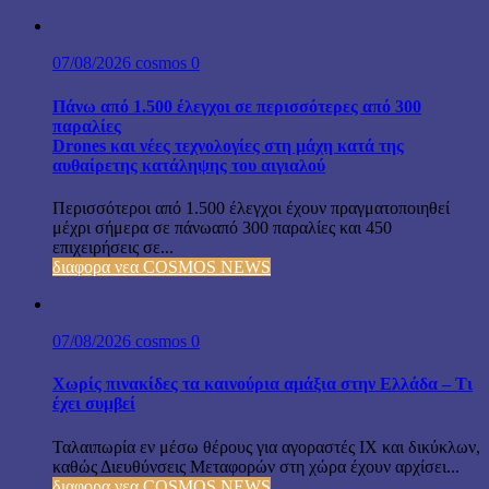
07/08/2026
cosmos
0
Πάνω από 1.500 έλεγχοι σε περισσότερες από 300
παραλίες
Drones και νέες τεχνολογίες στη μάχη κατά της
αυθαίρετης κατάληψης του αιγιαλού
Περισσότεροι από 1.500 έλεγχοι έχουν πραγματοποιηθεί
μέχρι σήμερα σε πάνωαπό 300 παραλίες και 450
επιχειρήσεις σε...
διαφορα νεα COSMOS NEWS
07/08/2026
cosmos
0
Χωρίς πινακίδες τα καινούρια αμάξια στην Ελλάδα – Τι
έχει συμβεί
Ταλαιπωρία εν μέσω θέρους για αγοραστές ΙΧ και δικύκλων,
καθώς Διευθύνσεις Μεταφορών στη χώρα έχουν αρχίσει...
διαφορα νεα COSMOS NEWS