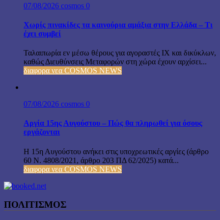
07/08/2026
cosmos
0
Χωρίς πινακίδες τα καινούρια αμάξια στην Ελλάδα – Τι
έχει συμβεί
Ταλαιπωρία εν μέσω θέρους για αγοραστές ΙΧ και δικύκλων,
καθώς Διευθύνσεις Μεταφορών στη χώρα έχουν αρχίσει...
διαφορα νεα COSMOS NEWS
07/08/2026
cosmos
0
Αργία 15ης Αυγούστου – Πώς θα πληρωθεί για όσους
εργάζονται
Η 15η Αυγούστου ανήκει στις υποχρεωτικές αργίες (άρθρο
60 Ν. 4808/2021, άρθρο 203 ΠΔ 62/2025) κατά...
διαφορα νεα COSMOS NEWS
ΠΟΛΙΤΙΣΜΟΣ