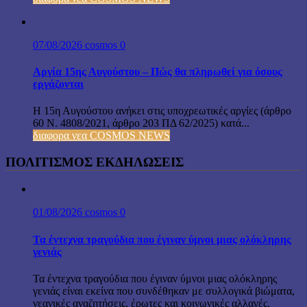
07/08/2026
cosmos
0
Αργία 15ης Αυγούστου – Πώς θα πληρωθεί για όσους
εργάζονται
Η 15η Αυγούστου ανήκει στις υποχρεωτικές αργίες (άρθρο
60 Ν. 4808/2021, άρθρο 203 ΠΔ 62/2025) κατά...
διαφορα νεα COSMOS NEWS
ΠΟΛΙΤΙΣΜΟΣ ΕΚΔΗΛΩΣΕΙΣ
01/08/2026
cosmos
0
Τα έντεχνα τραγούδια που έγιναν ύμνοι μιας ολόκληρης
γενιάς
Τα έντεχνα τραγούδια που έγιναν ύμνοι μιας ολόκληρης
γενιάς είναι εκείνα που συνδέθηκαν με συλλογικά βιώματα,
νεανικές αναζητήσεις, έρωτες και κοινωνικές αλλαγές,