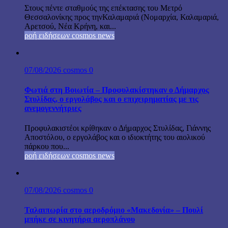
Στους πέντε σταθμούς της επέκτασης του Μετρό
Θεσσαλονίκης προς τηνΚαλαμαριά (Νομαρχία, Καλαμαριά,
Αρετσού, Νέα Κρήνη, και...
ροή ειδήσεων cosmos news
07/08/2026
cosmos
0
Φωτιά στη Βοιωτία – Προφυλακίστηκαν ο Δήμαρχος
Στυλίδας, ο εργολάβος και ο επιχειρηματίας με τις
ανεμογεννήτριες
Προφυλακιστέοι κρίθηκαν ο Δήμαρχος Στυλίδας, Γιάννης
Αποστόλου, ο εργολάβος και ο ιδιοκτήτης του αιολικού
πάρκου που...
ροή ειδήσεων cosmos news
07/08/2026
cosmos
0
Ταλαιπωρία στο αεροδρόμιο «Μακεδονία» – Πουλί
μπήκε σε κινητήρα αεροπλάνου