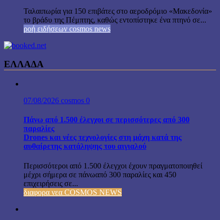
Ταλαιπωρία για 150 επιβάτες στο αεροδρόμιο «Μακεδονία»
το βράδυ της Πέμπτης, καθώς εντοπίστηκε ένα πτηνό σε...
ροή ειδήσεων cosmos news
ΕΛΛΑΔΑ
07/08/2026
cosmos
0
Πάνω από 1.500 έλεγχοι σε περισσότερες από 300
παραλίες
Drones και νέες τεχνολογίες στη μάχη κατά της
αυθαίρετης κατάληψης του αιγιαλού
Περισσότεροι από 1.500 έλεγχοι έχουν πραγματοποιηθεί
μέχρι σήμερα σε πάνωαπό 300 παραλίες και 450
επιχειρήσεις σε...
διαφορα νεα COSMOS NEWS