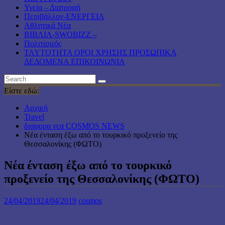
Υγεία – Διατροφή
Περιβάλλον-ΕΝΕΡΓΕΙΑ
Αθλητικά Νέα
ΒΙΒΛΙΑ-SWOBIZZ –
Πολιτισμός
TAYTOTHTA ΟΡΟΙ ΧΡΗΣΗΣ ΠΡΟΣΩΠΙΚΑ
ΔΕΔΟΜΕΝΑ ΕΠΙΚΟΙΝΩΝΙΑ
Είστε εδώ:
Αρχική
Travel
διαφορα νεα COSMOS NEWS
Νέα ένταση έξω από το τουρκικό προξενείο της
Θεσσαλονίκης (ΦΩΤΟ)
Νέα ένταση έξω από το τουρκικό
προξενείο της Θεσσαλονίκης (ΦΩΤΟ)
24/04/2019
24/04/2019
cosmos