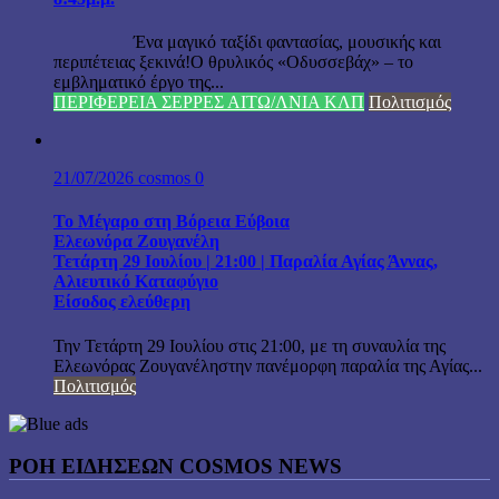
Ένα μαγικό ταξίδι φαντασίας, μουσικής και
περιπέτειας ξεκινά!Ο θρυλικός «Οδυσσεβάχ» – το
εμβληματικό έργο της...
ΠΕΡΙΦΕΡΕΙΑ ΣΕΡΡΕΣ ΑΙΤΩ/ΛΝΙΑ ΚΛΠ
Πολιτισμός
21/07/2026
cosmos
0
Το Μέγαρο στη Βόρεια Εύβοια
Ελεωνόρα Ζουγανέλη
Τετάρτη 29 Ιουλίου | 21:00 | Παραλία Αγίας Άννας,
Αλιευτικό Καταφύγιο
Είσοδος ελεύθερη
Την Τετάρτη 29 Ιουλίου στις 21:00, με τη συναυλία της
Ελεωνόρας Ζουγανέληστην πανέμορφη παραλία της Αγίας...
Πολιτισμός
ΡΟΗ ΕΙΔΗΣΕΩΝ COSMOS NEWS