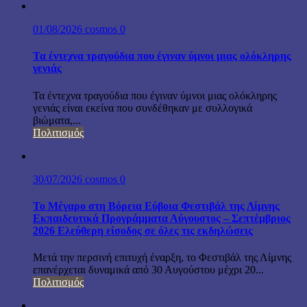
01/08/2026
cosmos
0
Τα έντεχνα τραγούδια που έγιναν ύμνοι μιας ολόκληρης
γενιάς
Τα έντεχνα τραγούδια που έγιναν ύμνοι μιας ολόκληρης
γενιάς είναι εκείνα που συνδέθηκαν με συλλογικά
βιώματα,...
Πολιτισμός
30/07/2026
cosmos
0
Το Μέγαρο στη Βόρεια Εύβοια Φεστιβάλ της Λίμνης
Εκπαιδευτικά Προγράμματα Αύγουστος – Σεπτέμβριος
2026 Ελεύθερη είσοδος σε όλες τις εκδηλώσεις
Μετά την περσινή επιτυχή έναρξη, το Φεστιβάλ της Λίμνης
επανέρχεται δυναμικά από 30 Αυγούστου μέχρι 20...
Πολιτισμός