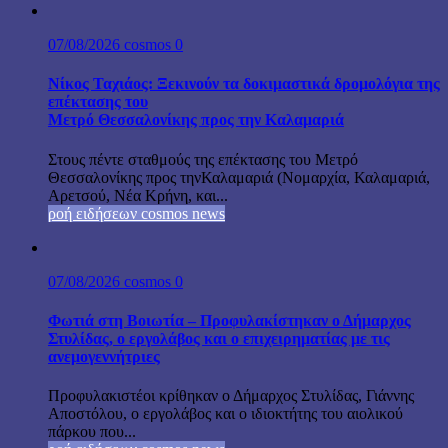
07/08/2026
cosmos
0
Νίκος Ταχιάος: Ξεκινούν τα δοκιμαστικά δρομολόγια της
επέκτασης του
Μετρό Θεσσαλονίκης προς την Καλαμαριά
Στους πέντε σταθμούς της επέκτασης του Μετρό
Θεσσαλονίκης προς τηνΚαλαμαριά (Νομαρχία, Καλαμαριά,
Αρετσού, Νέα Κρήνη, και...
ροή ειδήσεων cosmos news
07/08/2026
cosmos
0
Φωτιά στη Βοιωτία – Προφυλακίστηκαν ο Δήμαρχος
Στυλίδας, ο εργολάβος και ο επιχειρηματίας με τις
ανεμογεννήτριες
Προφυλακιστέοι κρίθηκαν ο Δήμαρχος Στυλίδας, Γιάννης
Αποστόλου, ο εργολάβος και ο ιδιοκτήτης του αιολικού
πάρκου που...