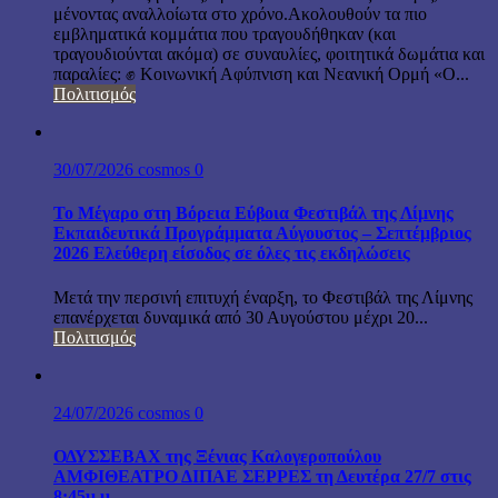
μένοντας αναλλοίωτα στο χρόνο.Ακολουθούν τα πιο
εμβληματικά κομμάτια που τραγουδήθηκαν (και
τραγουδιούνται ακόμα) σε συναυλίες, φοιτητικά δωμάτια και
παραλίες: ✊ Κοινωνική Αφύπνιση και Νεανική Ορμή «Ο...
Πολιτισμός
30/07/2026
cosmos
0
Το Μέγαρο στη Βόρεια Εύβοια Φεστιβάλ της Λίμνης
Εκπαιδευτικά Προγράμματα Αύγουστος – Σεπτέμβριος
2026 Ελεύθερη είσοδος σε όλες τις εκδηλώσεις
Μετά την περσινή επιτυχή έναρξη, το Φεστιβάλ της Λίμνης
επανέρχεται δυναμικά από 30 Αυγούστου μέχρι 20...
Πολιτισμός
24/07/2026
cosmos
0
ΟΔΥΣΣΕΒΑΧ της Ξένιας Καλογεροπούλου
ΑΜΦΙΘΕΑΤΡΟ ΔΙΠΑΕ ΣΕΡΡΕΣ τη Δευτέρα 27/7 στις
8:45μ.μ.