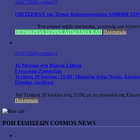
24/07/2026
cosmos
0
ΟΔΥΣΣΕΒΑΧ της Ξένιας Καλογεροπούλου ΑΜΦΙΘΕΑΤΡΟ Δ
Ένα μαγικό ταξίδι φαντασίας, μουσικής και περιπέτειας
ΠΕΡΙΦΕΡΕΙΑ ΣΕΡΡΕΣ ΑΙΤΩ/ΛΝΙΑ ΚΛΠ
Πολιτισμός
21/07/2026
cosmos
0
Το Μέγαρο στη Βόρεια Εύβοια
Ελεωνόρα Ζουγανέλη
Τετάρτη 29 Ιουλίου | 21:00 | Παραλία Αγίας Άννας, Αλιευ
Είσοδος ελεύθερη
Την Τετάρτη 29 Ιουλίου στις 21:00, με τη συναυλία της Ελεω
Πολιτισμός
ΡΟΗ ΕΙΔΗΣΕΩΝ COSMOS NEWS