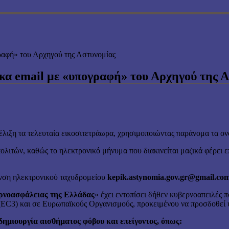
γραφή» του Αρχηγού της Αστυνομίας
ικα email με «υπογραφή» του Αρχηγού της 
έλιξη τα τελευταία εικοσιτετράωρα, χρησιμοποιώντας παράνομα τα ο
πολιτών, καθώς το ηλεκτρονικό μήνυμα που διακινείται μαζικά φέρει
θυνση ηλεκτρονικού ταχυδρομείου
kepik.astynomia.gov.gr@gmail.co
ρνοασφάλειας της Ελλάδας
» έχει εντοπίσει δήθεν κυβερνοαπειλές 
C3) και σε Ευρωπαϊκούς Οργανισμούς, προκειμένου να προσδοθεί ψ
ημιουργία αισθήματος φόβου και επείγοντος, όπως: