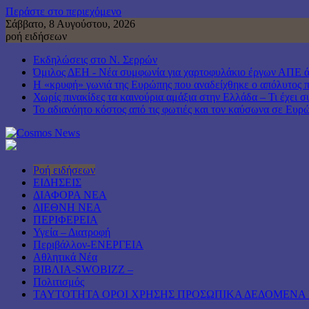
Περάστε στο περιεχόμενο
Σάββατο, 8 Αυγούστου, 2026
ροή ειδήσεων
Εκδηλώσεις στο Ν. Σερρών
Όμιλος ΔΕΗ - Νέα συμφωνία για χαρτοφυλάκιο έργων ΑΠΕ 
Η «κρυφή» γωνιά της Ευρώπης που αναδείχθηκε ο απόλυτος 
Χωρίς πινακίδες τα καινούρια αμάξια στην Ελλάδα – Τι έχει σ
Το αδιανόητο κόστος από τις φωτιές και τον καύσωνα σε Ευρ
Ροή ειδήσεων
ΕΙΔΗΣΕΙΣ
ΔΙΑΦΟΡΑ ΝΕΑ
ΔΙΕΘΝΗ ΝΕΑ
ΠΕΡΙΦΕΡΕΙΑ
Υγεία – Διατροφή
Περιβάλλον-ΕΝΕΡΓΕΙΑ
Αθλητικά Νέα
ΒΙΒΛΙΑ-SWOBIZZ –
Πολιτισμός
TAYTOTHTA ΟΡΟΙ ΧΡΗΣΗΣ ΠΡΟΣΩΠΙΚΑ ΔΕΔΟΜΕΝΑ 