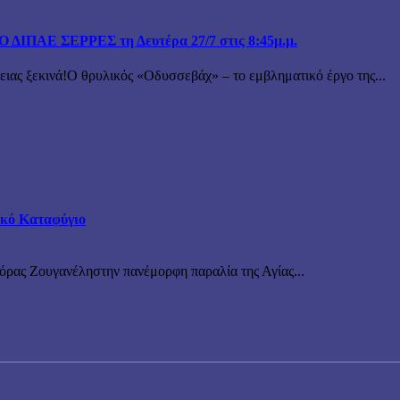
ΙΠΑΕ ΣΕΡΡΕΣ τη Δευτέρα 27/7 στις 8:45μ.μ.
 ξεκινά!Ο θρυλικός «Οδυσσεβάχ» – το εμβληματικό έργο της...
τικό Καταφύγιο
νόρας Ζουγανέληστην πανέμορφη παραλία της Αγίας...