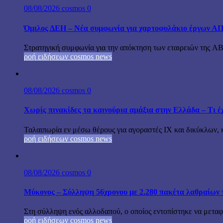
08/08/2026
cosmos
0
Όμιλος ΔΕΗ – Νέα συμφωνία για χαρτοφυλάκιο έργων Α
Στρατηγική συμφωνία για την απόκτηση των εταιρειών της A
ροή ειδήσεων cosmos news
08/08/2026
cosmos
0
Χωρίς πινακίδες τα καινούρια αμάξια στην Ελλάδα – Τι έχ
Ταλαιπωρία εν μέσω θέρους για αγοραστές ΙΧ και δικύκλων, 
ροή ειδήσεων cosmos news
08/08/2026
cosmos
0
Μύκονος – Σύλληψη 56χρονου με 2.280 πακέτα λαθραίων 
Στη σύλληψη ενός αλλοδαπού, ο οποίος εντοπίστηκε να μεταφέ
ροή ειδήσεων cosmos news