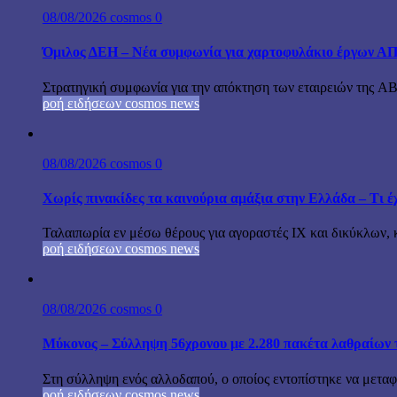
08/08/2026
cosmos
0
Όμιλος ΔΕΗ – Νέα συμφωνία για χαρτοφυλάκιο έργων Α
Στρατηγική συμφωνία για την απόκτηση των εταιρειών της A
ροή ειδήσεων cosmos news
08/08/2026
cosmos
0
Χωρίς πινακίδες τα καινούρια αμάξια στην Ελλάδα – Τι έχ
Ταλαιπωρία εν μέσω θέρους για αγοραστές ΙΧ και δικύκλων, 
ροή ειδήσεων cosmos news
08/08/2026
cosmos
0
Μύκονος – Σύλληψη 56χρονου με 2.280 πακέτα λαθραίων 
Στη σύλληψη ενός αλλοδαπού, ο οποίος εντοπίστηκε να μεταφέ
ροή ειδήσεων cosmos news