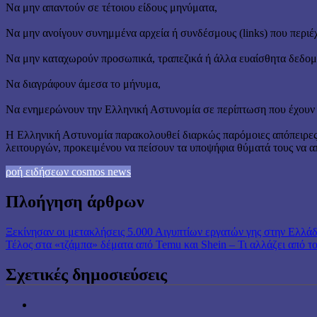
Να μην απαντούν σε τέτοιου είδους μηνύματα,
Να μην ανοίγουν συνημμένα αρχεία ή συνδέσμους (links) που περιέχ
Να μην καταχωρούν προσωπικά, τραπεζικά ή άλλα ευαίσθητα δεδομ
Να διαγράφουν άμεσα το μήνυμα,
Να ενημερώνουν την Ελληνική Αστυνομία σε περίπτωση που έχουν α
Η Ελληνική Αστυνομία παρακολουθεί διαρκώς παρόμοιες απόπειρες 
λειτουργών, προκειμένου να πείσουν τα υποψήφια θύματά τους να 
ροή ειδήσεων cosmos news
Πλοήγηση άρθρων
Ξεκίνησαν οι μετακλήσεις 5.000 Αιγυπτίων εργατών γης στην Ελλά
Τέλος στα «τζάμπα» δέματα από Temu και Shein – Τι αλλάζει από το
Σχετικές δημοσιεύσεις