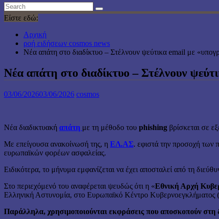
Είστε εδώ:
Αρχική
ροή ειδήσεων cosmos news
Νέα απάτη στο διαδίκτυο – Στέλνουν ψεύτικα email με «υπο
Νέα απάτη στο διαδίκτυο – Στέλνουν ψεύτ
03/06/2026
03/06/2026
cosmos
Νέα διαδικτυακή
απάτη
με τη μέθοδο του
phishing
βρίσκεται σε εξ
Με επείγουσα ανακοίνωσή της, η
ΕΛ.ΑΣ
. εφιστά την προσοχή των 
ευρωπαϊκών φορέων ασφαλείας.
Ειδικότερα, το μήνυμα εμφανίζεται να έχει αποσταλεί από τη διεύ
Στο περιεχόμενό του αναφέρεται ψευδώς ότι η «
Εθνική Αρχή Κυβε
Ελληνική Αστυνομία, στο Ευρωπαϊκό Κέντρο Κυβερνοεγκλήματος (E
Παράλληλα, χρησιμοποιούνται εκφράσεις που αποσκοπούν στη δ