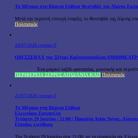
Το Μέγαρο στη Βόρεια Εύβοια Φεστιβάλ της Λίμνης Εκπα
Μετά την περσινή επιτυχή έναρξη, το Φεστιβάλ της Λίμνης επ
Πολιτισμός
24/07/2026
cosmos
0
ΟΔΥΣΣΕΒΑΧ της Ξένιας Καλογεροπούλου ΑΜΦΙΘΕΑΤΡΟ Δ
Ένα μαγικό ταξίδι φαντασίας, μουσικής και περιπέτειας
ΠΕΡΙΦΕΡΕΙΑ ΣΕΡΡΕΣ ΑΙΤΩ/ΛΝΙΑ ΚΛΠ
Πολιτισμός
21/07/2026
cosmos
0
Το Μέγαρο στη Βόρεια Εύβοια
Ελεωνόρα Ζουγανέλη
Τετάρτη 29 Ιουλίου | 21:00 | Παραλία Αγίας Άννας, Αλιευ
Είσοδος ελεύθερη
Την Τετάρτη 29 Ιουλίου στις 21:00, με τη συναυλία της Ελεω