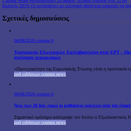
Climate Strike Θεσσαλονίκη 24 Μαΐου, Λευκός Πύργος στις 12:00
Εκλογές 2019: Οι μετανάστες με ελληνική ιθαγένεια μπορούν να ψη
Σχετικές δημοσιεύσεις
06/08/2026
cosmos
0
Υφυπουργός Εξωτερικών Χατζηβασιλείου στην ΕΡΤ – Προτ
συζήτηση περιορισμών
«Προτεραιότητα της Ευρωπαϊκής Ένωσης είναι η προστασία τω
ροή ειδήσεων cosmos news
06/08/2026
cosmos
0
Άνω των 20 δισ. ευρώ οι ρυθμίσεις οφειλών από την έναρ
Σημαντικό ορόσημο κατέγραψε τον Ιούλιο ο Εξωδικαστικός Μη
ροή ειδήσεων cosmos news