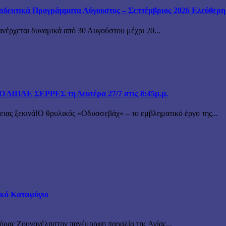
ιδευτικά Προγράμματα Αύγουστος – Σεπτέμβριος 2026 Ελεύθερη ε
ανέρχεται δυναμικά από 30 Αυγούστου μέχρι 20...
ΙΠΑΕ ΣΕΡΡΕΣ τη Δευτέρα 27/7 στις 8:45μ.μ.
 ξεκινά!Ο θρυλικός «Οδυσσεβάχ» – το εμβληματικό έργο της...
τικό Καταφύγιο
νόρας Ζουγανέληστην πανέμορφη παραλία της Αγίας...