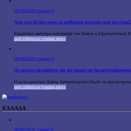
06/08/2026
cosmos
0
Άνω των 20 δισ. ευρώ οι ρυθμίσεις οφειλών από την έναρ
Σημαντικό ορόσημο κατέγραψε τον Ιούλιο ο Εξωδικαστικός Μη
ροή ειδήσεων cosmos news
06/08/2026
cosmos
0
Οι πρώτες εκτιμήσεις για τον καιρό τον Δεκαπενταύγουστ
Ο μετεωρολόγος Σάκης Αρναούτογλου έδωσε τα πρώτα προγνωσ
ροή ειδήσεων cosmos news
ΕΛΛΑΔΑ
06/08/2026
cosmos
0