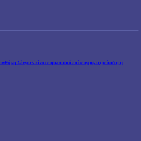
νθήκη Σένγκεν είναι ευρωπαϊκό επίτευγμα, αχρείαστη η