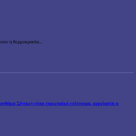
ουν η θερμοκρασία...
νθήκη Σένγκεν είναι ευρωπαϊκό επίτευγμα, αχρείαστη η