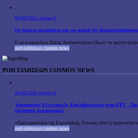
06/08/2026
cosmos
0
Οι πρώτες εκτιμήσεις για τον καιρό τον Δεκαπενταύγουστ
Ο μετεωρολόγος Σάκης Αρναούτογλου έδωσε τα πρώτα προγνωσ
ροή ειδήσεων cosmos news
ΡΟΉ ΕΙΔΉΣΕΩΝ COSMOS NEWS
06/08/2026
cosmos
0
Υφυπουργός Εξωτερικών Χατζηβασιλείου στην ΕΡΤ – Προτ
συζήτηση περιορισμών
«Προτεραιότητα της Ευρωπαϊκής Ένωσης είναι η προστασία τω
ροή ειδήσεων cosmos news