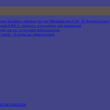
ν Ελλάδα η είσοδος<br>της Meridiam στο GSI - Η Αντιπολίτευση να
ία-ΕΦΚΑ «πνίγουν» επιχειρήσεις και νοικοκυριά
γής για την ενεργειακή ανθεκτικότητα
νησιά - Τι ισχύει με απαγορευτικά
ΕΠΙΚΟΙΝΩΝΙΑ