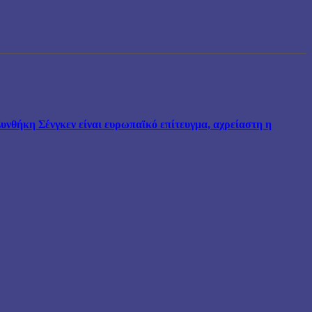
νθήκη Σένγκεν είναι ευρωπαϊκό επίτευγμα, αχρείαστη η