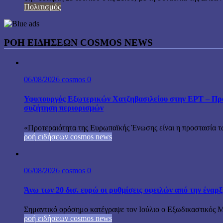
Πολιτισμός
ΡΟΗ ΕΙΔΗΣΕΩΝ COSMOS NEWS
06/08/2026
cosmos
0
Υφυπουργός Εξωτερικών Χατζηβασιλείου στην ΕΡΤ – Προτ
συζήτηση περιορισμών
«Προτεραιότητα της Ευρωπαϊκής Ένωσης είναι η προστασία τω
ροή ειδήσεων cosmos news
06/08/2026
cosmos
0
Άνω των 20 δισ. ευρώ οι ρυθμίσεις οφειλών από την έναρ
Σημαντικό ορόσημο κατέγραψε τον Ιούλιο ο Εξωδικαστικός Μη
ροή ειδήσεων cosmos news