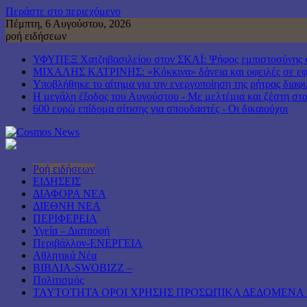
Περάστε στο περιεχόμενο
Πέμπτη, 6 Αυγούστου, 2026
ροή ειδήσεων
ΥΦΥΠΕΞ Χατζηβασιλείου στον ΣΚΑΪ: Ψήφος εμπιστοσύνης στη
ΜΙΧΑΛΗΣ ΚΑΤΡΙΝΗΣ: «Κόκκινα» δάνεια και οφειλές σε εφορ
Υποβλήθηκε το αίτημα για την ενεργοποίηση της ρήτρας διαφυ
Η μεγάλη έξοδος του Αυγούστου - Με μελτέμια και ζέστη στα 
600 ευρώ επίδομα σίτισης για σπουδαστές - Οι δικαιούχοι
Ροή ειδήσεων
ΕΙΔΗΣΕΙΣ
ΔΙΑΦΟΡΑ ΝΕΑ
ΔΙΕΘΝΗ ΝΕΑ
ΠΕΡΙΦΕΡΕΙΑ
Υγεία – Διατροφή
Περιβάλλον-ΕΝΕΡΓΕΙΑ
Αθλητικά Νέα
ΒΙΒΛΙΑ-SWOBIZZ –
Πολιτισμός
TAYTOTHTA ΟΡΟΙ ΧΡΗΣΗΣ ΠΡΟΣΩΠΙΚΑ ΔΕΔΟΜΕΝΑ 