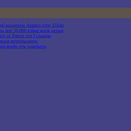
κού κολοσσού Aramco στην Τζιζάν
νω από 50.000 κτίρια χωρίς ρεύμα
ση με Patriot στη Γερμανία
γραμμα αστυνόμευσης
κή άνοδο στις κρατήσεις