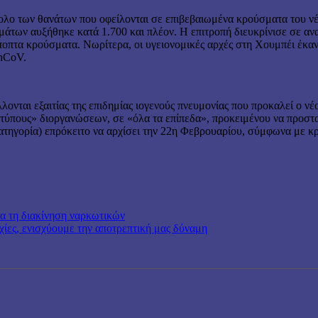
ολο των θανάτων που οφείλονται σε επιβεβαιωμένα κρούσματα του νέ
άτων αυξήθηκε κατά 1.700 και πλέον. Η επιτροπή διευκρίνισε σε αν
οπτα κρούσματα. Νωρίτερα, οι υγειονομικές αρχές στη Χουμπέι έκαν
-nCoV.
νται εξαιτίας της επιδημίας ιογενούς πνευμονίας που προκαλεί ο νέ
τύπους» διοργανώσεων, σε «όλα τα επίπεδα», προκειμένου να προστατε
ατηγορία) επρόκειτο να αρχίσει την 22η Φεβρουαρίου, σύμφωνα με 
α τη διακίνηση ναρκωτικών
χίες, ενισχύουμε την αποτρεπτική μας δύναμη