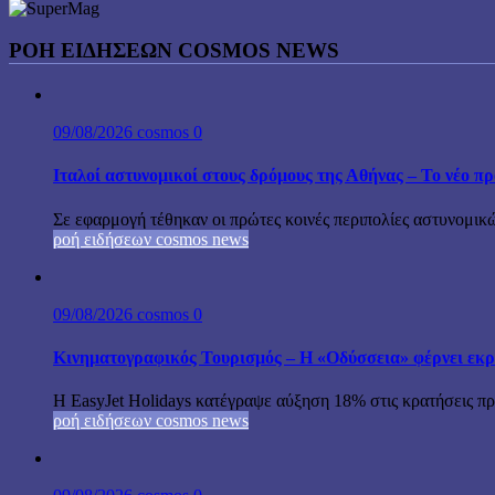
ΡΟΉ ΕΙΔΉΣΕΩΝ COSMOS NEWS
09/08/2026
cosmos
0
Ιταλοί αστυνομικοί στους δρόμους της Αθήνας – Το νέο 
Σε εφαρμογή τέθηκαν οι πρώτες κοινές περιπολίες αστυνομικώ
ροή ειδήσεων cosmos news
09/08/2026
cosmos
0
Κινηματογραφικός Τουρισμός – Η «Οδύσσεια» φέρνει εκρ
Η EasyJet Holidays κατέγραψε αύξηση 18% στις κρατήσεις προ
ροή ειδήσεων cosmos news