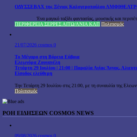
ΟΔΥΣΣΕΒΑΧ της Ξένιας Καλογεροπούλου ΑΜΦΙΘΕΑΤΡΟ Δ
Ένα μαγικό ταξίδι φαντασίας, μουσικής και περιπέτειας
ΠΕΡΙΦΕΡΕΙΑ ΣΕΡΡΕΣ ΑΙΤΩ/ΛΝΙΑ ΚΛΠ
Πολιτισμός
21/07/2026
cosmos
0
Το Μέγαρο στη Βόρεια Εύβοια
Ελεωνόρα Ζουγανέλη
Τετάρτη 29 Ιουλίου | 21:00 | Παραλία Αγίας Άννας, Αλιευ
Είσοδος ελεύθερη
Την Τετάρτη 29 Ιουλίου στις 21:00, με τη συναυλία της Ελεω
Πολιτισμός
ΡΟΗ ΕΙΔΗΣΕΩΝ COSMOS NEWS
09/08/2026
cosmos
0