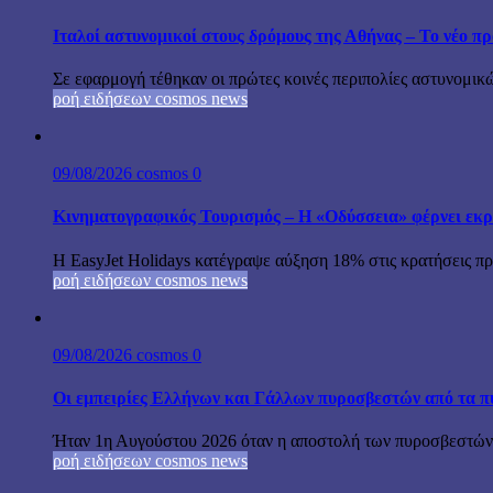
Ιταλοί αστυνομικοί στους δρόμους της Αθήνας – Το νέο 
Σε εφαρμογή τέθηκαν οι πρώτες κοινές περιπολίες αστυνομικώ
ροή ειδήσεων cosmos news
09/08/2026
cosmos
0
Κινηματογραφικός Τουρισμός – Η «Οδύσσεια» φέρνει εκρ
Η EasyJet Holidays κατέγραψε αύξηση 18% στις κρατήσεις προ
ροή ειδήσεων cosmos news
09/08/2026
cosmos
0
Οι εμπειρίες Ελλήνων και Γάλλων πυροσβεστών από τα π
Ήταν 1η Αυγούστου 2026 όταν η αποστολή των πυροσβεστών-
ροή ειδήσεων cosmos news