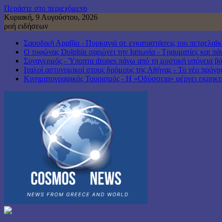
Περάστε στο περιεχόμενο
Κυριακή, 9 Αυγούστου, 2026
ροή ειδήσεων
Σαουδική Αραβία - Πυρκαγιά σε εγκαταστάσεις του πετρελαϊ
Ο τυφώνας Dolphin σαρώνει την Ιαπωνία - Τραυματίες και πά
Συναγερμός - Ύποπτα drones πάνω από τη μυστική υπόγεια βά
Ιταλοί αστυνομικοί στους δρόμους της Αθήνας - Το νέο πρό
Κινηματογραφικός Τουρισμός - Η «Οδύσσεια» φέρνει εκρηκτι