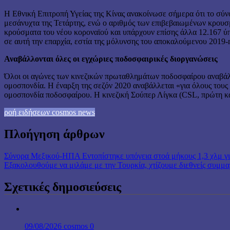
Η Εθνική Επιτροπή Υγείας της Κίνας ανακοίνωσε σήμερα ότι το σύν
μεσάνυχτα της Τετάρτης, ενώ ο αριθμός των επιβεβαιωμένων κρουσμ
κρούσματα του νέου κοροναϊού και υπάρχουν επίσης άλλα 12.167 ύπ
σε αυτή την επαρχία, εστία της μόλυνσης του αποκαλούμενου 2019
Αναβάλλονται όλες οι εγχώριες ποδοσφαιρικές διοργανώσεις
Όλοι οι αγώνες των κινεζικών πρωταθλημάτων ποδοσφαίρου αναβάλλο
ομοσπονδία. Η έναρξη της σεζόν 2020 αναβάλλεται «για όλους τους 
ομοσπονδία ποδοσφαίρου. Η κινεζική Σούπερ Λίγκα (CSL, πρώτη κ
ροή ειδήσεων cosmos news
Πλοήγηση άρθρων
Σύνορα Μεξικού-ΗΠΑ Εντοπίστηκε υπόγεια στοά μήκους 1,3 χλμ γι
Εξακολουθούμε να μιλάμε με την Τουρκία, χτίζουμε διεθνείς συμμα
Σχετικές δημοσιεύσεις
09/08/2026
cosmos
0