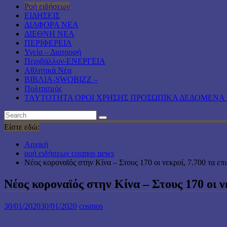
Ροή ειδήσεων
ΕΙΔΗΣΕΙΣ
ΔΙΑΦΟΡΑ ΝΕΑ
ΔΙΕΘΝΗ ΝΕΑ
ΠΕΡΙΦΕΡΕΙΑ
Υγεία – Διατροφή
Περιβάλλον-ΕΝΕΡΓΕΙΑ
Αθλητικά Νέα
ΒΙΒΛΙΑ-SWOBIZZ –
Πολιτισμός
TAYTOTHTA ΟΡΟΙ ΧΡΗΣΗΣ ΠΡΟΣΩΠΙΚΑ ΔΕΔΟΜΕΝΑ 
Είστε εδώ:
Αρχική
ροή ειδήσεων cosmos news
Νέος κοροναϊός στην Κίνα – Στους 170 οι νεκροί, 7.700 τα 
Νέος κοροναϊός στην Κίνα – Στους 170 οι 
30/01/2020
30/01/2020
cosmos