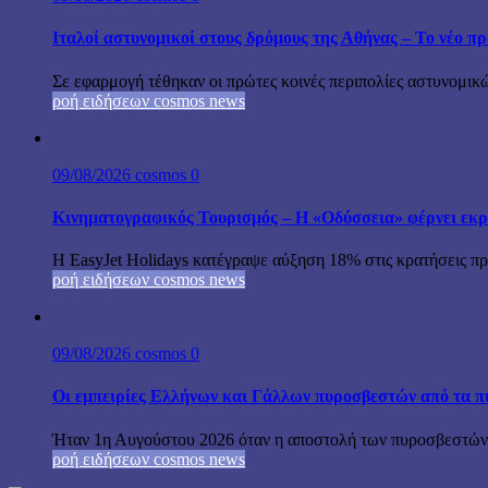
Ιταλοί αστυνομικοί στους δρόμους της Αθήνας – Το νέο 
Σε εφαρμογή τέθηκαν οι πρώτες κοινές περιπολίες αστυνομικώ
ροή ειδήσεων cosmos news
09/08/2026
cosmos
0
Κινηματογραφικός Τουρισμός – Η «Οδύσσεια» φέρνει εκρ
Η EasyJet Holidays κατέγραψε αύξηση 18% στις κρατήσεις προ
ροή ειδήσεων cosmos news
09/08/2026
cosmos
0
Οι εμπειρίες Ελλήνων και Γάλλων πυροσβεστών από τα π
Ήταν 1η Αυγούστου 2026 όταν η αποστολή των πυροσβεστών-
ροή ειδήσεων cosmos news