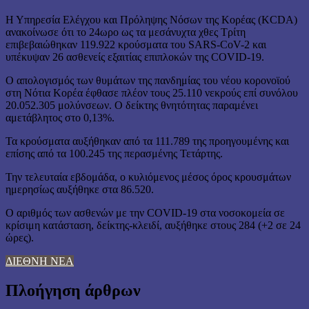
Η Υπηρεσία Ελέγχου και Πρόληψης Νόσων της Κορέας (KCDA)
ανακοίνωσε ότι το 24ωρο ως τα μεσάνυχτα χθες Τρίτη
επιβεβαιώθηκαν 119.922 κρούσματα του SARS-CoV-2 και
υπέκυψαν 26 ασθενείς εξαιτίας επιπλοκών της COVID-19.
Ο απολογισμός των θυμάτων της πανδημίας του νέου κορονοϊού
στη Νότια Κορέα έφθασε πλέον τους 25.110 νεκρούς επί συνόλου
20.052.305 μολύνσεων. Ο δείκτης θνητότητας παραμένει
αμετάβλητος στο 0,13%.
Τα κρούσματα αυξήθηκαν από τα 111.789 της προηγουμένης και
επίσης από τα 100.245 της περασμένης Τετάρτης.
Την τελευταία εβδομάδα, ο κυλιόμενος μέσος όρος κρουσμάτων
ημερησίως αυξήθηκε στα 86.520.
Ο αριθμός των ασθενών με την COVID-19 στα νοσοκομεία σε
κρίσιμη κατάσταση, δείκτης-κλειδί, αυξήθηκε στους 284 (+2 σε 24
ώρες).
ΔΙΕΘΝΗ ΝΕΑ
Πλοήγηση άρθρων