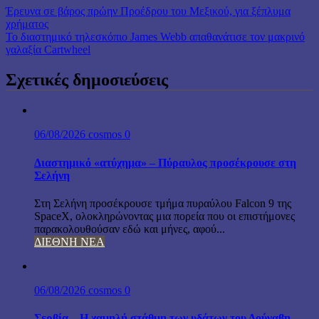
Έρευνα σε βάρος πρώην Προέδρου του Μεξικού, για ξέπλυμα
χρήματος
Το διαστημικό τηλεσκόπιο James Webb απαθανάτισε τον μακρινό
γαλαξία Cartwheel
Σχετικές δημοσιεύσεις
06/08/2026
cosmos
0
Διαστημικό «ατύχημα» – Πύραυλος προσέκρουσε στη
Σελήνη
Στη Σελήνη προσέκρουσε τμήμα πυραύλου Falcon 9 της
SpaceX, ολοκληρώνοντας μια πορεία που οι επιστήμονες
παρακολουθούσαν εδώ και μήνες, αφού...
ΔΙΕΘΝΗ ΝΕΑ
06/08/2026
cosmos
0
Σερβία – Η χαμηλή στάθμη των υδάτων του Δούναβη