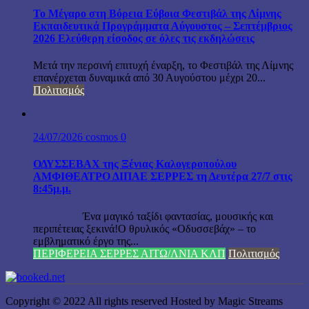
Το Μέγαρο στη Βόρεια Εύβοια Φεστιβάλ της Λίμνης
Εκπαιδευτικά Προγράμματα Αύγουστος – Σεπτέμβριος
2026 Ελεύθερη είσοδος σε όλες τις εκδηλώσεις
Μετά την περσινή επιτυχή έναρξη, το Φεστιβάλ της Λίμνης
επανέρχεται δυναμικά από 30 Αυγούστου μέχρι 20...
Πολιτισμός
24/07/2026
cosmos
0
ΟΔΥΣΣΕΒΑΧ της Ξένιας Καλογεροπούλου
ΑΜΦΙΘΕΑΤΡΟ ΔΙΠΑΕ ΣΕΡΡΕΣ τη Δευτέρα 27/7 στις
8:45μ.μ.
Ένα μαγικό ταξίδι φαντασίας, μουσικής και
περιπέτειας ξεκινά!Ο θρυλικός «Οδυσσεβάχ» – το
εμβληματικό έργο της...
ΠΕΡΙΦΕΡΕΙΑ ΣΕΡΡΕΣ ΑΙΤΩ/ΛΝΙΑ ΚΛΠ
Πολιτισμός
Copyright © 2022 All rights reserved Hosted by Magic Streams