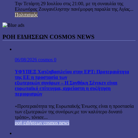
Την Τετάρτη 29 Ιουλίου στις 21:00, με τη συναυλία της
Ελεωνόρας Ζουγανέληστην πανέμορφη παραλία της Αγίας...
Πολιτισμός
ΡΟΗ ΕΙΔΗΣΕΩΝ COSMOS NEWS
06/08/2026
cosmos
0
ΥΦΥΠΕΞ Χατζηβασιλείου στην ΕΡΤ: Προτεραιότητα
της ΕΕ η προστασία των
εξωτερικών συνόρων – Η Συνθήκη Σένγκεν είναι
ευρωπαϊκό επίτευγμα, αχρείαστη η συζήτηση
περιορισμών
«Προτεραιότητα της Ευρωπαϊκής Ένωσης είναι η προστασία
των εξωτερικών της συνόρων,με τον καλύτερο δυνατό
τρόπο», τόνισε...
ροή ειδήσεων cosmos news