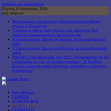
Περάστε στο περιεχόμενο
Πέμπτη, 6 Αυγούστου, 2026
ροή ειδήσεων
Μεταμόρφωση του Σωτήρος: Ποια ονόματα γιορτάζουν
σήμερα, 6 Αυγούστου
Τι πρέπει να κάνετε αφού βγάλετε νέα ταυτότητα: Πού
πρέπει να επικαιροποιήσετε τα στοιχεία σας
Ο Γαστρονομικός Χάρτης της Κρήτης, τα πιο εμβληματικά
πιάτα
Ο Γαστρονομικός Χάρτης της Ηπείρου, τα πιο εμβληματικά
πιάτα
ΥΦΥΠΕΞ Χατζηβασιλείου στην ΕΡΤ: Προτεραιότητα της ΕΕ
η προστασία των<br>εξωτερικών συνόρων - Η Συνθήκη
Σένγκεν είναι ευρωπαϊκό επίτευγμα, αχρείαστη η συζήτηση
περιορισμών
Ροή ειδήσεων
ΕΙΔΗΣΕΙΣ
ΔΙΑΦΟΡΑ ΝΕΑ
ΔΙΕΘΝΗ ΝΕΑ
ΠΕΡΙΦΕΡΕΙΑ