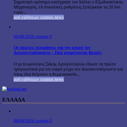
Σημαντικό ορόσημο κατέγραψε τον Ιούλιο ο Εξωδικαστικός
Μηχανισμός. Οι συνολικές ρυθμίσεις ξεπέρασαν τα 20 δισ.
ευρώ...
ροή ειδήσεων cosmos news
06/08/2026
cosmos
0
Οι πρώτες εκτιμήσεις για τον καιρό τον
Δεκαπενταύγουστο – Πού αναμένονται βροχές
Ο μετεωρολόγος Σάκης Αρναούτογλου έδωσε τα πρώτα
προγνωστικά για τον καιρό μέχρι τον Δεκαπενταύγουστο και
όπως όλα δείχνουν η θερμοκρασία...
ροή ειδήσεων cosmos news
ΕΛΛΑΔΑ
06/08/2026
cosmos
0