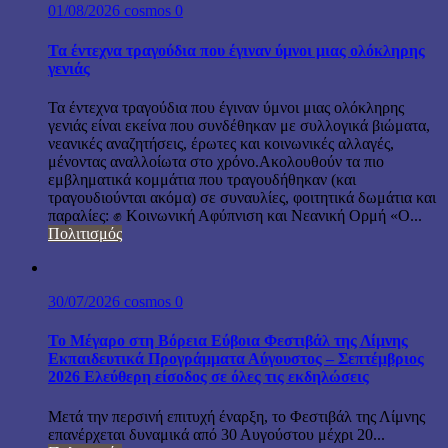
01/08/2026
cosmos
0
Τα έντεχνα τραγούδια που έγιναν ύμνοι μιας ολόκληρης
γενιάς
Τα έντεχνα τραγούδια που έγιναν ύμνοι μιας ολόκληρης
γενιάς είναι εκείνα που συνδέθηκαν με συλλογικά βιώματα,
νεανικές αναζητήσεις, έρωτες και κοινωνικές αλλαγές,
μένοντας αναλλοίωτα στο χρόνο.Ακολουθούν τα πιο
εμβληματικά κομμάτια που τραγουδήθηκαν (και
τραγουδιούνται ακόμα) σε συναυλίες, φοιτητικά δωμάτια και
παραλίες: ✊ Κοινωνική Αφύπνιση και Νεανική Ορμή «Ο...
Πολιτισμός
30/07/2026
cosmos
0
Το Μέγαρο στη Βόρεια Εύβοια Φεστιβάλ της Λίμνης
Εκπαιδευτικά Προγράμματα Αύγουστος – Σεπτέμβριος
2026 Ελεύθερη είσοδος σε όλες τις εκδηλώσεις
Μετά την περσινή επιτυχή έναρξη, το Φεστιβάλ της Λίμνης
επανέρχεται δυναμικά από 30 Αυγούστου μέχρι 20...