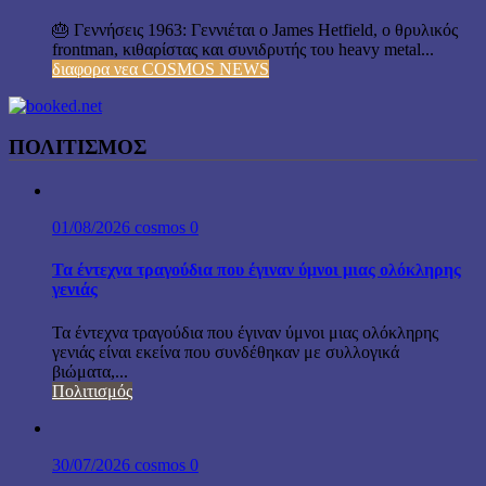
🎂 Γεννήσεις 1963: Γεννιέται ο James Hetfield, ο θρυλικός
frontman, κιθαρίστας και συνιδρυτής του heavy metal...
διαφορα νεα COSMOS NEWS
ΠΟΛΙΤΙΣΜΟΣ
01/08/2026
cosmos
0
Τα έντεχνα τραγούδια που έγιναν ύμνοι μιας ολόκληρης
γενιάς
Τα έντεχνα τραγούδια που έγιναν ύμνοι μιας ολόκληρης
γενιάς είναι εκείνα που συνδέθηκαν με συλλογικά
βιώματα,...
Πολιτισμός
30/07/2026
cosmos
0