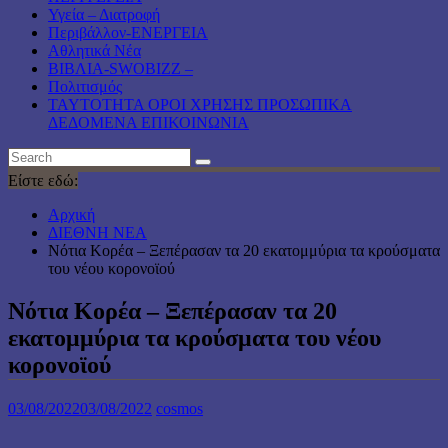
Υγεία – Διατροφή
Περιβάλλον-ΕΝΕΡΓΕΙΑ
Αθλητικά Νέα
ΒΙΒΛΙΑ-SWOBIZZ –
Πολιτισμός
TAYTOTHTA ΟΡΟΙ ΧΡΗΣΗΣ ΠΡΟΣΩΠΙΚΑ
ΔΕΔΟΜΕΝΑ ΕΠΙΚΟΙΝΩΝΙΑ
Είστε εδώ:
Αρχική
ΔΙΕΘΝΗ ΝΕΑ
Νότια Κορέα – Ξεπέρασαν τα 20 εκατομμύρια τα κρούσματα
του νέου κορονοϊού
Νότια Κορέα – Ξεπέρασαν τα 20
εκατομμύρια τα κρούσματα του νέου
κορονοϊού
03/08/2022
03/08/2022
cosmos