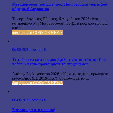
Μεταμόρφωση του Σωτήρος: Ποια ονόματα γιορτάζουν
σήμερα, 6 Αυγούστου
Το εορτολόγιο της Πέμπτης, 6 Αυγούστου 2026 είναι
αφιερωμένο στη Μεταμόρφωση του Σωτήρος, που είναιμία
από τις...
διαφορα νεα COSMOS NEWS
06/08/2026
cosmos
0
Τι πρέπει να κάνετε αφού βγάλετε νέα ταυτότητα: Πού
πρέπει να επικαιροποιήσετε τα στοιχεία σας
Από την 3η Αυγούστου 2026, τέθηκε σε ισχύ ο ευρωπαϊκός
κανονισμός (ΕΕ 2019/1157), σύμφωνα με τον...
διαφορα νεα COSMOS NEWS
06/08/2026
cosmos
0
Σαν σήμερα στη μουσική