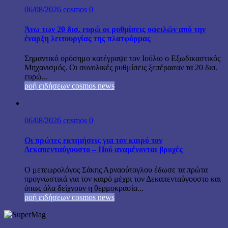
06/08/2026
cosmos
0
Άνω των 20 δισ. ευρώ οι ρυθμίσεις οφειλών από την
έναρξη λειτουργίας της πλατφόρμας
Σημαντικό ορόσημο κατέγραψε τον Ιούλιο ο Εξωδικαστικός
Μηχανισμός. Οι συνολικές ρυθμίσεις ξεπέρασαν τα 20 δισ.
ευρώ...
ροή ειδήσεων cosmos news
06/08/2026
cosmos
0
Οι πρώτες εκτιμήσεις για τον καιρό τον
Δεκαπενταύγουστο – Πού αναμένονται βροχές
Ο μετεωρολόγος Σάκης Αρναούτογλου έδωσε τα πρώτα
προγνωστικά για τον καιρό μέχρι τον Δεκαπενταύγουστο και
όπως όλα δείχνουν η θερμοκρασία...
ροή ειδήσεων cosmos news