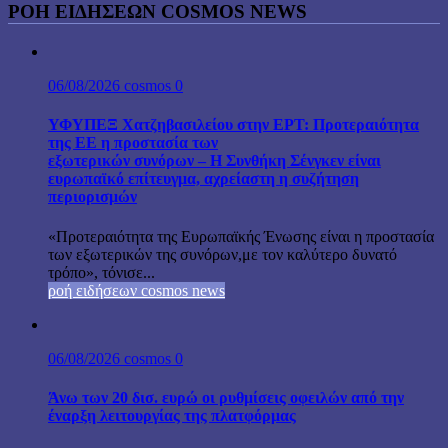
ΡΟΉ ΕΙΔΉΣΕΩΝ COSMOS NEWS
06/08/2026
cosmos
0
ΥΦΥΠΕΞ Χατζηβασιλείου στην ΕΡΤ: Προτεραιότητα
της ΕΕ η προστασία των
εξωτερικών συνόρων – Η Συνθήκη Σένγκεν είναι
ευρωπαϊκό επίτευγμα, αχρείαστη η συζήτηση
περιορισμών
«Προτεραιότητα της Ευρωπαϊκής Ένωσης είναι η προστασία
των εξωτερικών της συνόρων,με τον καλύτερο δυνατό
τρόπο», τόνισε...
ροή ειδήσεων cosmos news
06/08/2026
cosmos
0
Άνω των 20 δισ. ευρώ οι ρυθμίσεις οφειλών από την
έναρξη λειτουργίας της πλατφόρμας