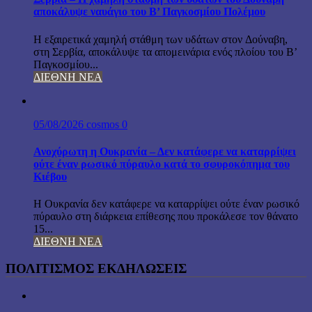
αποκάλυψε ναυάγιο του Β’ Παγκοσμίου Πολέμου
Η εξαιρετικά χαμηλή στάθμη των υδάτων στον Δούναβη,
στη Σερβία, αποκάλυψε τα απομεινάρια ενός πλοίου του Β’
Παγκοσμίου...
ΔΙΕΘΝΗ ΝΕΑ
05/08/2026
cosmos
0
Ανοχύρωτη η Ουκρανία – Δεν κατάφερε να καταρρίψει
ούτε έναν ρωσικό πύραυλο κατά το σφυροκόπημα του
Κιέβου
Η Ουκρανία δεν κατάφερε να καταρρίψει ούτε έναν ρωσικό
πύραυλο στη διάρκεια επίθεσης που προκάλεσε τον θάνατο
15...
ΔΙΕΘΝΗ ΝΕΑ
ΠΟΛΙΤΙΣΜΟΣ ΕΚΔΗΛΩΣΕΙΣ