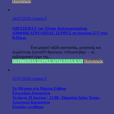
Πολιτισμός
24/07/2026
cosmos
0
ΟΔΥΣΣΕΒΑΧ της Ξένιας Καλογεροπούλου
ΑΜΦΙΘΕΑΤΡΟ ΔΙΠΑΕ ΣΕΡΡΕΣ τη Δευτέρα 27/7 στις
8:45μ.μ.
Ένα μαγικό ταξίδι φαντασίας, μουσικής και
περιπέτειας ξεκινά!Ο θρυλικός «Οδυσσεβάχ» – το
εμβληματικό έργο της...
ΠΕΡΙΦΕΡΕΙΑ ΣΕΡΡΕΣ ΑΙΤΩ/ΛΝΙΑ ΚΛΠ
Πολιτισμός
21/07/2026
cosmos
0
Το Μέγαρο στη Βόρεια Εύβοια
Ελεωνόρα Ζουγανέλη
Τετάρτη 29 Ιουλίου | 21:00 | Παραλία Αγίας Άννας,
Αλιευτικό Καταφύγιο
Είσοδος ελεύθερη