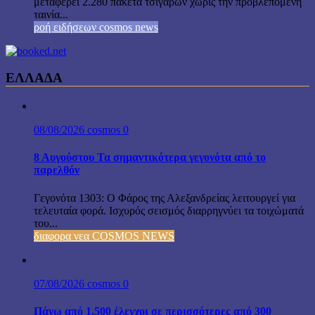
μεταφέρει 2.280 πακέτα τσιγάρων χωρίς την προβλεπόμενη
ταινία...
ροή ειδήσεων cosmos news
ΕΛΛΑΔΑ
08/08/2026
cosmos
0
8 Αυγούστου Τα σημαντικότερα γεγονότα από το
παρελθόν
Γεγονότα 1303: Ο Φάρος της Αλεξανδρείας λειτουργεί για
τελευταία φορά. Ισχυρός σεισμός διαρρηγνύει τα τοιχώματά
του...
διαφορα νεα COSMOS NEWS
07/08/2026
cosmos
0
Πάνω από 1.500 έλεγχοι σε περισσότερες από 300