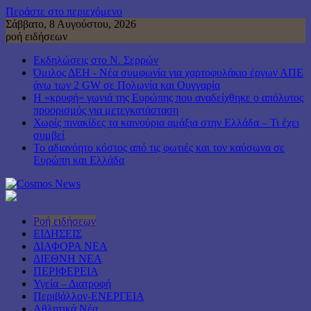
Περάστε στο περιεχόμενο
Σάββατο, 8 Αυγούστου, 2026
ροή ειδήσεων
Εκδηλώσεις στο Ν. Σερρών
Όμιλος ΔΕΗ - Νέα συμφωνία για χαρτοφυλάκιο έργων ΑΠΕ
άνω των 2 GW σε Πολωνία και Ουγγαρία
Η «κρυφή» γωνιά της Ευρώπης που αναδείχθηκε ο απόλυτος
προορισμός για μετεγκατάσταση
Χωρίς πινακίδες τα καινούρια αμάξια στην Ελλάδα – Τι έχει
συμβεί
Το αδιανόητο κόστος από τις φωτιές και τον καύσωνα σε
Ευρώπη και Ελλάδα
Ροή ειδήσεων
ΕΙΔΗΣΕΙΣ
ΔΙΑΦΟΡΑ ΝΕΑ
ΔΙΕΘΝΗ ΝΕΑ
ΠΕΡΙΦΕΡΕΙΑ
Υγεία – Διατροφή
Περιβάλλον-ΕΝΕΡΓΕΙΑ
Αθλητικά Νέα