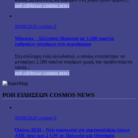
ροή ειδήσεων cosmos news
08/08/2026
cosmos
0
Μύκονος – Σύλληψη 56χρονου με 2.280 πακέτα
λαθραίων τσιγάρων στο αεροδρόμιο
Στη σύλληψη ενός αλλοδαπού, ο οποίος εντοπίστηκε να
μεταφέρει 2.280 πακέτα τσιγάρων χωρίς την προβλεπόμενη
ταινία...
ροή ειδήσεων cosmos news
ΡΟΉ ΕΙΔΉΣΕΩΝ COSMOS NEWS
08/08/2026
cosmos
0
Όμιλος ΔΕΗ – Νέα συμφωνία για χαρτοφυλάκιο έργων
ΑΠΕ άνω των 2 GW σε Πολωνία και Ουγγαρία