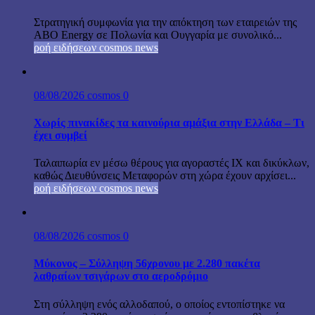
Στρατηγική συμφωνία για την απόκτηση των εταιρειών της
ABO Energy σε Πολωνία και Ουγγαρία με συνολικό...
ροή ειδήσεων cosmos news
08/08/2026
cosmos
0
Χωρίς πινακίδες τα καινούρια αμάξια στην Ελλάδα – Τι
έχει συμβεί
Ταλαιπωρία εν μέσω θέρους για αγοραστές ΙΧ και δικύκλων,
καθώς Διευθύνσεις Μεταφορών στη χώρα έχουν αρχίσει...
ροή ειδήσεων cosmos news
08/08/2026
cosmos
0
Μύκονος – Σύλληψη 56χρονου με 2.280 πακέτα
λαθραίων τσιγάρων στο αεροδρόμιο
Στη σύλληψη ενός αλλοδαπού, ο οποίος εντοπίστηκε να