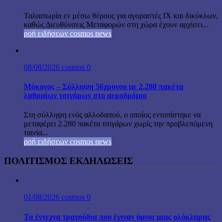
Ταλαιπωρία εν μέσω θέρους για αγοραστές ΙΧ και δικύκλων,
καθώς Διευθύνσεις Μεταφορών στη χώρα έχουν αρχίσει...
ροή ειδήσεων cosmos news
08/08/2026
cosmos
0
Μύκονος – Σύλληψη 56χρονου με 2.280 πακέτα
λαθραίων τσιγάρων στο αεροδρόμιο
Στη σύλληψη ενός αλλοδαπού, ο οποίος εντοπίστηκε να
μεταφέρει 2.280 πακέτα τσιγάρων χωρίς την προβλεπόμενη
ταινία...
ροή ειδήσεων cosmos news
ΠΟΛΙΤΙΣΜΟΣ ΕΚΔΗΛΩΣΕΙΣ
01/08/2026
cosmos
0
Τα έντεχνα τραγούδια που έγιναν ύμνοι μιας ολόκληρης