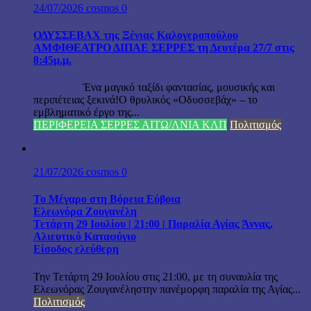
24/07/2026
cosmos
0
ΟΔΥΣΣΕΒΑΧ της Ξένιας Καλογεροπούλου
ΑΜΦΙΘΕΑΤΡΟ ΔΙΠΑΕ ΣΕΡΡΕΣ τη Δευτέρα 27/7 στις
8:45μ.μ.
Ένα μαγικό ταξίδι φαντασίας, μουσικής και
περιπέτειας ξεκινά!Ο θρυλικός «Οδυσσεβάχ» – το
εμβληματικό έργο της...
ΠΕΡΙΦΕΡΕΙΑ ΣΕΡΡΕΣ ΑΙΤΩ/ΛΝΙΑ ΚΛΠ
Πολιτισμός
21/07/2026
cosmos
0
Το Μέγαρο στη Βόρεια Εύβοια
Ελεωνόρα Ζουγανέλη
Τετάρτη 29 Ιουλίου | 21:00 | Παραλία Αγίας Άννας,
Αλιευτικό Καταφύγιο
Είσοδος ελεύθερη
Την Τετάρτη 29 Ιουλίου στις 21:00, με τη συναυλία της
Ελεωνόρας Ζουγανέληστην πανέμορφη παραλία της Αγίας...
Πολιτισμός