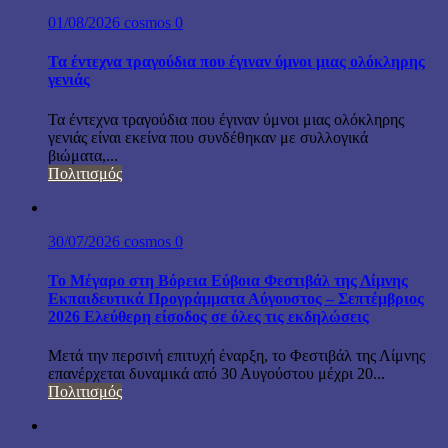
01/08/2026
cosmos
0
Τα έντεχνα τραγούδια που έγιναν ύμνοι μιας ολόκληρης
γενιάς
Τα έντεχνα τραγούδια που έγιναν ύμνοι μιας ολόκληρης
γενιάς είναι εκείνα που συνδέθηκαν με συλλογικά
βιώματα,...
Πολιτισμός
30/07/2026
cosmos
0
Το Μέγαρο στη Βόρεια Εύβοια Φεστιβάλ της Λίμνης
Εκπαιδευτικά Προγράμματα Αύγουστος – Σεπτέμβριος
2026 Ελεύθερη είσοδος σε όλες τις εκδηλώσεις
Μετά την περσινή επιτυχή έναρξη, το Φεστιβάλ της Λίμνης
επανέρχεται δυναμικά από 30 Αυγούστου μέχρι 20...
Πολιτισμός