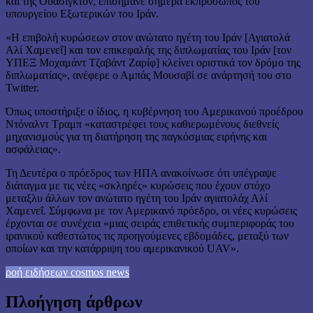
και της Ουάσιγκτον, επισήμανε σήμερα εκπρόσωπος του
υπουργείου Εξωτερικών του Ιράν.
«Η επιβολή κυρώσεων στον ανώτατο ηγέτη του Ιράν [Αγιατολά
Αλί Χαμενεΐ] και τον επικεφαλής της διπλωματίας του Ιράν [τον
ΥΠΕΞ Μοχαμάντ Τζαβάντ Ζαρίφ] κλείνει οριστικά τον δρόμο της
διπλωματίας», ανέφερε ο Αμπάς Μουσαβί σε ανάρτησή του στο
Twitter.
Όπως υποστήριξε ο ίδιος, η κυβέρνηση του Αμερικανού προέδρου
Ντόναλντ Τραμπ «καταστρέφει τους καθιερωμένους διεθνείς
μηχανισμούς για τη διατήρηση της παγκόσμιας ειρήνης και
ασφάλειας».
Τη Δευτέρα ο πρόεδρος των ΗΠΑ ανακοίνωσε ότι υπέγραψε
διάταγμα με τις νέες «σκληρές» κυρώσεις που έχουν στόχο
μεταξλυ άλλων τον ανώτατο ηγέτη του Ιράν αγιατολάχ Αλί
Χαμενεΐ. Σύμφωνα με τον Αμερικανό πρόεδρο, οι νέες κυρώσεις
έρχονται σε συνέχεια «μιας σειράς επιθετικής συμπεριφοράς του
ιρανικού καθεστώτος τις προηγούμενες εβδομάδες, μεταξύ των
οποίων και την κατάρριψη του αμερικανικού UAV».
ροή ειδήσεων cosmos news
Πλοήγηση άρθρων