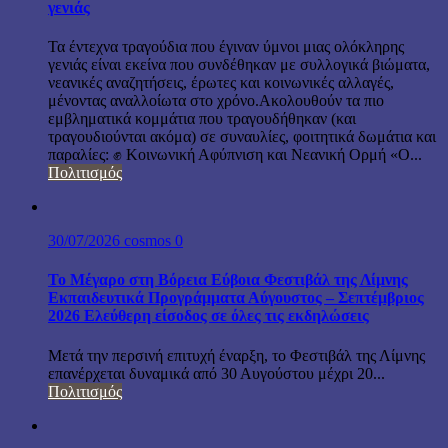
γενιάς
Τα έντεχνα τραγούδια που έγιναν ύμνοι μιας ολόκληρης
γενιάς είναι εκείνα που συνδέθηκαν με συλλογικά βιώματα,
νεανικές αναζητήσεις, έρωτες και κοινωνικές αλλαγές,
μένοντας αναλλοίωτα στο χρόνο.Ακολουθούν τα πιο
εμβληματικά κομμάτια που τραγουδήθηκαν (και
τραγουδιούνται ακόμα) σε συναυλίες, φοιτητικά δωμάτια και
παραλίες: ✊ Κοινωνική Αφύπνιση και Νεανική Ορμή «Ο...
Πολιτισμός
30/07/2026
cosmos
0
Το Μέγαρο στη Βόρεια Εύβοια Φεστιβάλ της Λίμνης
Εκπαιδευτικά Προγράμματα Αύγουστος – Σεπτέμβριος
2026 Ελεύθερη είσοδος σε όλες τις εκδηλώσεις
Μετά την περσινή επιτυχή έναρξη, το Φεστιβάλ της Λίμνης
επανέρχεται δυναμικά από 30 Αυγούστου μέχρι 20...
Πολιτισμός