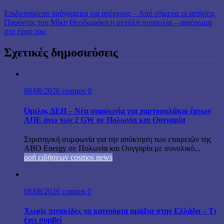
Επιδοτούμενο πρόγραμμα για ανέργους – Από σήμερα οι αιτήσεις
Παρόντος του Μίκη Θεοδωράκη η μεγάλη συναυλία – αφιέρωμα
στο έργο του
Σχετικές δημοσιεύσεις
08/08/2026
cosmos
0
Όμιλος ΔΕΗ – Νέα συμφωνία για χαρτοφυλάκιο έργων
ΑΠΕ άνω των 2 GW σε Πολωνία και Ουγγαρία
Στρατηγική συμφωνία για την απόκτηση των εταιρειών της
ABO Energy σε Πολωνία και Ουγγαρία με συνολικό...
ροή ειδήσεων cosmos news
08/08/2026
cosmos
0
Χωρίς πινακίδες τα καινούρια αμάξια στην Ελλάδα – Τι
έχει συμβεί