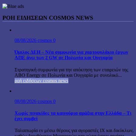
ΡΟΗ ΕΙΔΗΣΕΩΝ COSMOS NEWS
08/08/2026
cosmos
0
Όμιλος ΔΕΗ – Νέα συμφωνία για χαρτοφυλάκιο έργων
ΑΠΕ άνω των 2 GW σε Πολωνία και Ουγγαρία
Στρατηγική συμφωνία για την απόκτηση των εταιρειών της
ABO Energy σε Πολωνία και Ουγγαρία με συνολικό...
ροή ειδήσεων cosmos news
08/08/2026
cosmos
0
Χωρίς πινακίδες τα καινούρια αμάξια στην Ελλάδα – Τι
έχει συμβεί
Ταλαιπωρία εν μέσω θέρους για αγοραστές ΙΧ και δικύκλων,
καθώς Διευθύνσεις Μεταφορών στη χώρα έχουν αρχίσει...