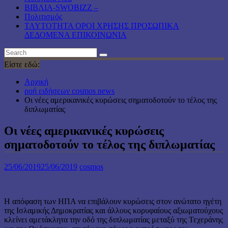
ΒΙΒΛΙΑ-SWOBIZZ –
Πολιτισμός
TAYTOTHTA ΟΡΟΙ ΧΡΗΣΗΣ ΠΡΟΣΩΠΙΚΑ
ΔΕΔΟΜΕΝΑ ΕΠΙΚΟΙΝΩΝΙΑ
Είστε εδώ:
Αρχική
ροή ειδήσεων cosmos news
Οι νέες αμερικανικές κυρώσεις σηματοδοτούν το τέλος της
διπλωματίας
Οι νέες αμερικανικές κυρώσεις
σηματοδοτούν το τέλος της διπλωματίας
25/06/2019
25/06/2019
cosmos
Η απόφαση των ΗΠΑ να επιβάλουν κυρώσεις στον ανώτατο ηγέτη
της Ισλαμικής Δημοκρατίας και άλλους κορυφαίους αξιωματούχους
κλείνει αμετάκλητα την οδό της διπλωματίας μεταξύ της Τεχεράνης