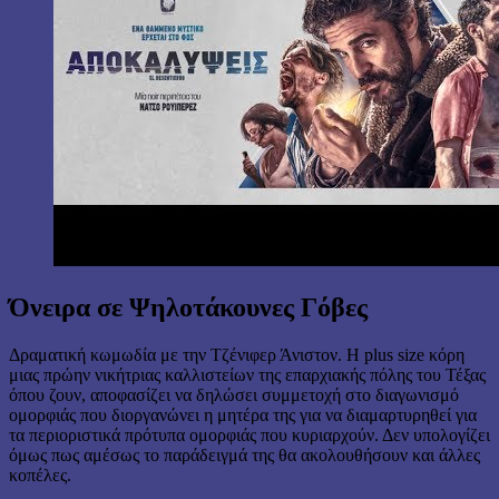
Όνειρα σε Ψηλοτάκουνες Γόβες
Δραματική κωμωδία με την Τζένιφερ Άνιστον. Η plus size κόρη
μιας πρώην νικήτριας καλλιστείων της επαρχιακής πόλης του Τέξας
όπου ζουν, αποφασίζει να δηλώσει συμμετοχή στο διαγωνισμό
ομορφιάς που διοργανώνει η μητέρα της για να διαμαρτυρηθεί για
τα περιοριστικά πρότυπα ομορφιάς που κυριαρχούν. Δεν υπολογίζει
όμως πως αμέσως το παράδειγμά της θα ακολουθήσουν και άλλες
κοπέλες.