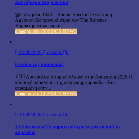
Σαν σήμερα στη μουσική
🎂 Γεννήσεις 1943 – Ronnie Spector: Γεννιέται η
Αμερικανίδα τραγουδίστρια των The Ronettes.
Χαρακτηρίστηκε ως το...
διαφορα νεα COSMOS NEWS
10/08/2026
cosmos
0
Ελλάδα της διασποράς
🇦🇺 Αυστραλία: Ιστορική αλλαγή στην Απογραφή 2026 Η
προσοχή ολόκληρης της ελληνικής παροικίας είναι
στραμμένη στην...
διαφορα νεα COSMOS NEWS
10/08/2026
cosmos
0
10 Αυγούστου Τα σημαντικότερα γεγονότα από το
παρελθόν