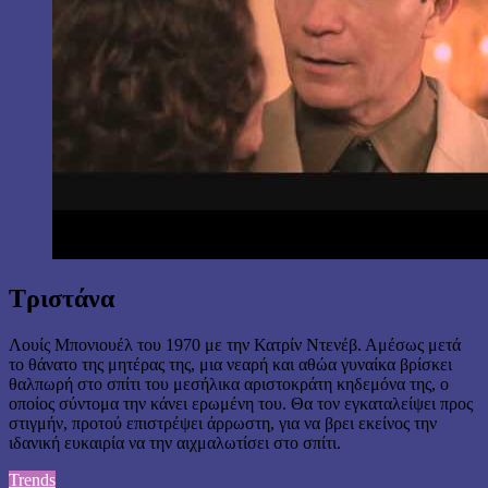
Τριστάνα
Λουίς Μπονιουέλ του 1970 με την Κατρίν Ντενέβ. Αμέσως μετά
το θάνατο της μητέρας της, μια νεαρή και αθώα γυναίκα βρίσκει
θαλπωρή στο σπίτι του μεσήλικα αριστοκράτη κηδεμόνα της, ο
οποίος σύντομα την κάνει ερωμένη του. Θα τον εγκαταλείψει προς
στιγμήν, προτού επιστρέψει άρρωστη, για να βρει εκείνος την
ιδανική ευκαιρία να την αιχμαλωτίσει στο σπίτι.
Trends