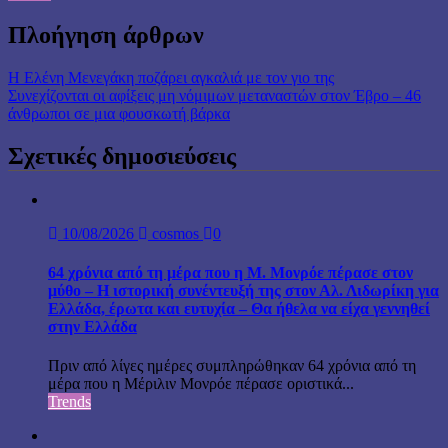
Πλοήγηση άρθρων
Η Ελένη Μενεγάκη ποζάρει αγκαλιά με τον γιο της
Συνεχίζονται οι αφίξεις μη νόμιμων μεταναστών στον Έβρο – 46
άνθρωποι σε μια φουσκωτή βάρκα
Σχετικές δημοσιεύσεις
10/08/2026
cosmos
0
64 χρόνια από τη μέρα που η Μ. Μονρόε πέρασε στον
μύθο – Η ιστορική συνέντευξή της στον Αλ. Λιδωρίκη για
Ελλάδα, έρωτα και ευτυχία – Θα ήθελα να είχα γεννηθεί
στην Ελλάδα
Πριν από λίγες ημέρες συμπληρώθηκαν 64 χρόνια από τη
μέρα που η Μέριλιν Μονρόε πέρασε οριστικά...
Trends