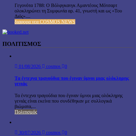
Γεγονότα 1788: Ο Βόλφγκανγκ Αμαντέους Μότσαρτ
ολοκληρώνει τη Συμφωνία αρ. 41, γνωστή και ως «Του
Διός»....
διαφορα νεα COSMOS NEWS
ΠΟΛΙΤΙΣΜΟΣ
01/08/2026
cosmos
0
Τα έντεχνα τραγούδια που έγιναν ύμνοι μιας ολόκληρης
γενιάς
Τα έντεχνα τραγούδια που έγιναν ύμνοι μιας ολόκληρης
γενιάς είναι εκείνα που συνδέθηκαν με συλλογικά
βιώματα,...
Πολιτισμός
30/07/2026
cosmos
0