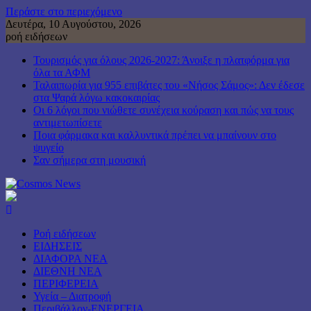
Περάστε στο περιεχόμενο
Δευτέρα, 10 Αυγούστου, 2026
ροή ειδήσεων
Τουρισμός για όλους 2026-2027: Άνοιξε η πλατφόρμα για
όλα τα ΑΦΜ
Ταλαιπωρία για 955 επιβάτες του «Νήσος Σάμος»: Δεν έδεσε
στα Ψαρά λόγω κακοκαιρίας
Οι 6 λόγοι που νιώθετε συνέχεια κούραση και πώς να τους
αντιμετωπίσετε
Ποια φάρμακα και καλλυντικά πρέπει να μπαίνουν στο
ψυγείο
Σαν σήμερα στη μουσική
Ροή ειδήσεων
ΕΙΔΗΣΕΙΣ
ΔΙΑΦΟΡΑ ΝΕΑ
ΔΙΕΘΝΗ ΝΕΑ
ΠΕΡΙΦΕΡΕΙΑ
Υγεία – Διατροφή
Περιβάλλον-ΕΝΕΡΓΕΙΑ