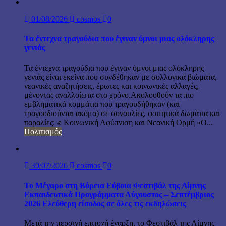
01/08/2026
cosmos
0
Τα έντεχνα τραγούδια που έγιναν ύμνοι μιας ολόκληρης
γενιάς
Τα έντεχνα τραγούδια που έγιναν ύμνοι μιας ολόκληρης
γενιάς είναι εκείνα που συνδέθηκαν με συλλογικά βιώματα,
νεανικές αναζητήσεις, έρωτες και κοινωνικές αλλαγές,
μένοντας αναλλοίωτα στο χρόνο.Ακολουθούν τα πιο
εμβληματικά κομμάτια που τραγουδήθηκαν (και
τραγουδιούνται ακόμα) σε συναυλίες, φοιτητικά δωμάτια και
παραλίες: ✊ Κοινωνική Αφύπνιση και Νεανική Ορμή «Ο...
Πολιτισμός
30/07/2026
cosmos
0
Το Μέγαρο στη Βόρεια Εύβοια Φεστιβάλ της Λίμνης
Εκπαιδευτικά Προγράμματα Αύγουστος – Σεπτέμβριος
2026 Ελεύθερη είσοδος σε όλες τις εκδηλώσεις
Μετά την περσινή επιτυχή έναρξη, το Φεστιβάλ της Λίμνης