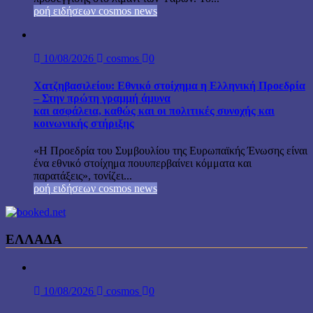
ροή ειδήσεων cosmos news
10/08/2026
cosmos
0
Χατζηβασιλείου: Εθνικό στοίχημα η Ελληνική Προεδρία
– Στην πρώτη γραμμή άμυνα
και ασφάλεια, καθώς και οι πολιτικές συνοχής και
κοινωνικής στήριξης
«Η Προεδρία του Συμβουλίου της Ευρωπαϊκής Ένωσης είναι
ένα εθνικό στοίχημα πουυπερβαίνει κόμματα και
παρατάξεις», τονίζει...
ροή ειδήσεων cosmos news
ΕΛΛΑΔΑ
10/08/2026
cosmos
0