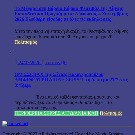
Το Μέγαρο στη Βόρεια Εύβοια Φεστιβάλ της Λίμνης
Εκπαιδευτικά Προγράμματα Αύγουστος – Σεπτέμβριος
2026 Ελεύθερη είσοδος σε όλες τις εκδηλώσεις
Μετά την περσινή επιτυχή έναρξη, το Φεστιβάλ της Λίμνης
επανέρχεται δυναμικά από 30 Αυγούστου μέχρι 20...
Πολιτισμός
24/07/2026
cosmos
0
ΟΔΥΣΣΕΒΑΧ της Ξένιας Καλογεροπούλου
ΑΜΦΙΘΕΑΤΡΟ ΔΙΠΑΕ ΣΕΡΡΕΣ τη Δευτέρα 27/7 στις
8:45μ.μ.
Ένα μαγικό ταξίδι φαντασίας, μουσικής και
περιπέτειας ξεκινά!Ο θρυλικός «Οδυσσεβάχ» – το
εμβληματικό έργο της...
ΠΕΡΙΦΕΡΕΙΑ ΣΕΡΡΕΣ ΑΙΤΩ/ΛΝΙΑ ΚΛΠ
Πολιτισμός
Copyright © 2022 All rights reserved Hosted by Magic Streams