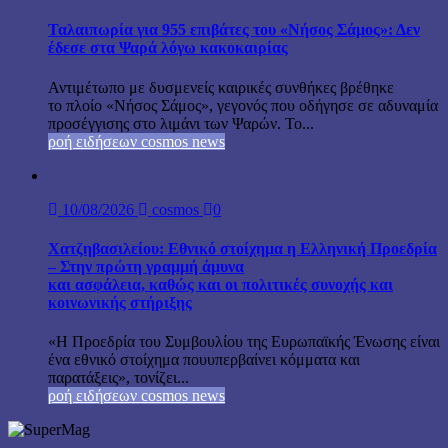
Ταλαιπωρία για 955 επιβάτες του «Νήσος Σάμος»: Δεν
έδεσε στα Ψαρά λόγω κακοκαιρίας
Αντιμέτωπο με δυσμενείς καιρικές συνθήκες βρέθηκε
το πλοίο «Νήσος Σάμος», γεγονός που οδήγησε σε αδυναμία
προσέγγισης στο λιμάνι των Ψαρών. Το...
ροή ειδήσεων cosmos news
10/08/2026
cosmos
0
Χατζηβασιλείου: Εθνικό στοίχημα η Ελληνική Προεδρία
– Στην πρώτη γραμμή άμυνα
και ασφάλεια, καθώς και οι πολιτικές συνοχής και
κοινωνικής στήριξης
«Η Προεδρία του Συμβουλίου της Ευρωπαϊκής Ένωσης είναι
ένα εθνικό στοίχημα πουυπερβαίνει κόμματα και
παρατάξεις», τονίζει...
ροή ειδήσεων cosmos news