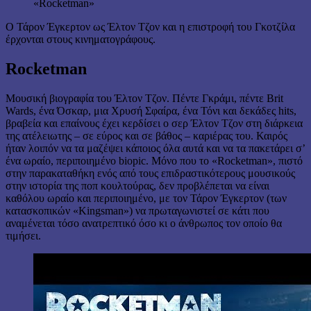
«Rocketman»
Ο Τάρον Έγκερτον ως Έλτον Τζον και η επιστροφή του Γκοτζίλα
έρχονται στους κινηματογράφους.
Rocketman
Μουσική βιογραφία του Έλτον Τζον. Πέντε Γκράμι, πέντε Brit
Wards, ένα Όσκαρ, μια Χρυσή Σφαίρα, ένα Τόνι και δεκάδες hits,
βραβεία και επαίνους έχει κερδίσει ο σερ Έλτον Τζον στη διάρκεια
της ατέλειωτης – σε εύρος και σε βάθος – καριέρας του. Καιρός
ήταν λοιπόν να τα μαζέψει κάποιος όλα αυτά και να τα πακετάρει σ’
ένα ωραίο, περιποιημένο biopic. Μόνο που το «Rocketman», πιστό
στην παρακαταθήκη ενός από τους επιδραστικότερους μουσικούς
στην ιστορία της ποπ κουλτούρας, δεν προβλέπεται να είναι
καθόλου ωραίο και περιποιημένο, με τον Τάρον Έγκερτον (των
κατασκοπικών «Kingsman») να πρωταγωνιστεί σε κάτι που
αναμένεται τόσο ανατρεπτικό όσο κι ο άνθρωπος τον οποίο θα
τιμήσει.