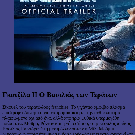
Γκοτζίλα ΙΙ Ο Βασιλιάς των Τεράτων
Σίκουελ του τερατώδους franchise. Το γιγάντιο αμφίβιο πλάσμα
επιστρέφει δυναμικά για να τρομοκρατήσει την ανθρωπότητα,
πλαισιωμένο όχι από ένα, αλλά από τρία μυθικά υπερμεγέθη
πλάσματα: Μόθρα, Ρόνταν και η νέμεσή του, ο τρικέφαλος δράκος
Βασιλιάς Γκιντόρα. Στη μέση όλων αυτών η Μίλι Μπόμπι
Μπράουν, η οποία έχει βιώσει ήδη γερές δόσεις τερατο-ανατριχίλας