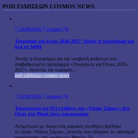
ΡΟΉ ΕΙΔΉΣΕΩΝ COSMOS NEWS
10/08/2026
cosmos
0
Τουρισμός για όλους 2026-2027: Άνοιξε η πλατφόρμα για
όλα τα ΑΦΜ
Άνοιξε η πλατφόρμα για την υποβολή αιτήσεων στο
αναβαθμισμένο πρόγραμμα «Τουρισμός για Όλους 2026-
2027», δίνοντας την ευκαιρία...
ροή ειδήσεων cosmos news
10/08/2026
cosmos
0
Ταλαιπωρία για 955 επιβάτες του «Νήσος Σάμος»: Δεν
έδεσε στα Ψαρά λόγω κακοκαιρίας
Αντιμέτωπο με δυσμενείς καιρικές συνθήκες βρέθηκε
το πλοίο «Νήσος Σάμος», γεγονός που οδήγησε σε αδυναμία
προσέγγισης στο λιμάνι των Ψαρών. Το...