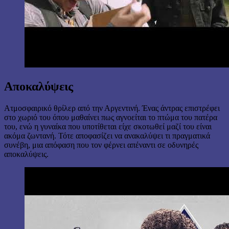
Αποκαλύψεις
Ατμοσφαιρικό θρίλερ από την Αργεντινή. Ένας άντρας επιστρέφει
στο χωριό του όπου μαθαίνει πως αγνοείται το πτώμα του πατέρα
του, ενώ η γυναίκα που υποτίθεται είχε σκοτωθεί μαζί του είναι
ακόμα ζωντανή. Τότε αποφασίζει να ανακαλύψει τι πραγματικά
συνέβη, μια απόφαση που τον φέρνει απέναντι σε οδυνηρές
αποκαλύψεις.