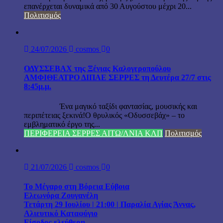
επανέρχεται δυναμικά από 30 Αυγούστου μέχρι 20...
Πολιτισμός
24/07/2026
cosmos
0
ΟΔΥΣΣΕΒΑΧ της Ξένιας Καλογεροπούλου
ΑΜΦΙΘΕΑΤΡΟ ΔΙΠΑΕ ΣΕΡΡΕΣ τη Δευτέρα 27/7 στις
8:45μ.μ.
Ένα μαγικό ταξίδι φαντασίας, μουσικής και
περιπέτειας ξεκινά!Ο θρυλικός «Οδυσσεβάχ» – το
εμβληματικό έργο της...
ΠΕΡΙΦΕΡΕΙΑ ΣΕΡΡΕΣ ΑΙΤΩ/ΛΝΙΑ ΚΛΠ
Πολιτισμός
21/07/2026
cosmos
0
Το Μέγαρο στη Βόρεια Εύβοια
Ελεωνόρα Ζουγανέλη
Τετάρτη 29 Ιουλίου | 21:00 | Παραλία Αγίας Άννας,
Αλιευτικό Καταφύγιο
Είσοδος ελεύθερη