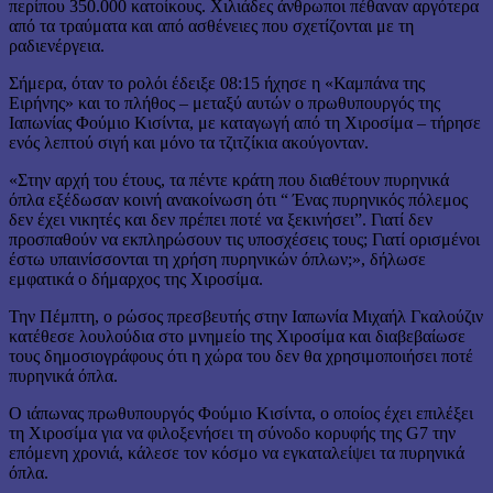
περίπου 350.000 κατοίκους. Χιλιάδες άνθρωποι πέθαναν αργότερα
από τα τραύματα και από ασθένειες που σχετίζονται με τη
ραδιενέργεια.
Σήμερα, όταν το ρολόι έδειξε 08:15 ήχησε η «Καμπάνα της
Ειρήνης» και το πλήθος – μεταξύ αυτών ο πρωθυπουργός της
Ιαπωνίας Φούμιο Κισίντα, με καταγωγή από τη Χιροσίμα – τήρησε
ενός λεπτού σιγή και μόνο τα τζιτζίκια ακούγονταν.
«Στην αρχή του έτους, τα πέντε κράτη που διαθέτουν πυρηνικά
όπλα εξέδωσαν κοινή ανακοίνωση ότι “ Ένας πυρηνικός πόλεμος
δεν έχει νικητές και δεν πρέπει ποτέ να ξεκινήσει”. Γιατί δεν
προσπαθούν να εκπληρώσουν τις υποσχέσεις τους; Γιατί ορισμένοι
έστω υπαινίσσονται τη χρήση πυρηνικών όπλων;», δήλωσε
εμφατικά ο δήμαρχος της Χιροσίμα.
Την Πέμπτη, ο ρώσος πρεσβευτής στην Ιαπωνία Μιχαήλ Γκαλούζιν
κατέθεσε λουλούδια στο μνημείο της Χιροσίμα και διαβεβαίωσε
τους δημοσιογράφους ότι η χώρα του δεν θα χρησιμοποιήσει ποτέ
πυρηνικά όπλα.
Ο ιάπωνας πρωθυπουργός Φούμιο Κισίντα, ο οποίος έχει επιλέξει
τη Χιροσίμα για να φιλοξενήσει τη σύνοδο κορυφής της G7 την
επόμενη χρονιά, κάλεσε τον κόσμο να εγκαταλείψει τα πυρηνικά
όπλα.