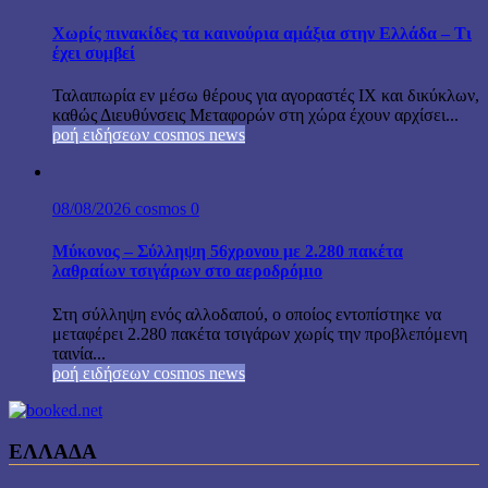
Χωρίς πινακίδες τα καινούρια αμάξια στην Ελλάδα – Τι
έχει συμβεί
Ταλαιπωρία εν μέσω θέρους για αγοραστές ΙΧ και δικύκλων,
καθώς Διευθύνσεις Μεταφορών στη χώρα έχουν αρχίσει...
ροή ειδήσεων cosmos news
08/08/2026
cosmos
0
Μύκονος – Σύλληψη 56χρονου με 2.280 πακέτα
λαθραίων τσιγάρων στο αεροδρόμιο
Στη σύλληψη ενός αλλοδαπού, ο οποίος εντοπίστηκε να
μεταφέρει 2.280 πακέτα τσιγάρων χωρίς την προβλεπόμενη
ταινία...
ροή ειδήσεων cosmos news
ΕΛΛΑΔΑ