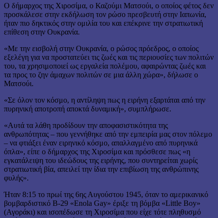
Ο δήμαρχος της Χιροσίμα, ο Καζούμι Ματσούι, ο οποίος φέτος δεν
προσκάλεσε στην εκδήλωση τον ρώσο πρεσβευτή στην Ιαπωνία,
ήταν πιο δηκτικός στην ομιλία του και επέκρινε την στρατιωτική
επίθεση στην Ουκρανία.
«Με την εισβολή στην Ουκρανία, ο ρώσος πρόεδρος, ο οποίος
εξελέγη για να προστατεύει τις ζωές και τις περιουσίες των πολιτών
του, τα χρησιμοποιεί ως εργαλεία πολέμου, αφαιρώντας ζωές και
τα προς το ζην άμαχων πολιτών σε μια άλλη χώρα», δήλωσε ο
Ματσούι.
«Σε όλον τον κόσμο, η αντίληψη πως η ειρήνη εξαρτάται από την
πυρηνική αποτροπή αποκτά δυναμική», συμπλήρωσε.
«Αυτά τα λάθη προδίδουν την αποφασιστικότητα της
ανθρωπότητας – που γεννήθηκε από την εμπειρία μας στον πόλεμο
– να φτιάξει έναν ειρηνικό κόσμο, απαλλαγμένο από πυρηνικά
όπλα», είπε ο δήμαρχος της Χιροσίμα και πρόσθεσε πως «η
εγκατάλειψη του ιδεώδους της ειρήνης, που συντηρείται χωρίς
στρατιωτική βία, απειλεί την ίδια την επιβίωση της ανθρώπινης
φυλής».
Ήταν 8:15 το πρωί της 6ης Αυγούστου 1945, όταν το αμερικανικό
βομβαρδιστικό B-29 «Enola Gay» έριξε τη βόμβα «Little Boy»
(Αγοράκι) και ισοπέδωσε τη Χιροσίμα που είχε τότε πληθυσμό