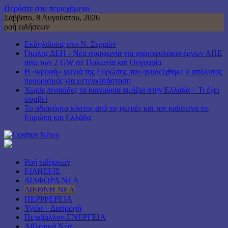
Περάστε στο περιεχόμενο
Σάββατο, 8 Αυγούστου, 2026
ροή ειδήσεων
Εκδηλώσεις στο Ν. Σερρών
Όμιλος ΔΕΗ - Νέα συμφωνία για χαρτοφυλάκιο έργων ΑΠΕ
άνω των 2 GW σε Πολωνία και Ουγγαρία
Η «κρυφή» γωνιά της Ευρώπης που αναδείχθηκε ο απόλυτος
προορισμός για μετεγκατάσταση
Χωρίς πινακίδες τα καινούρια αμάξια στην Ελλάδα – Τι έχει
συμβεί
Το αδιανόητο κόστος από τις φωτιές και τον καύσωνα σε
Ευρώπη και Ελλάδα
Ροή ειδήσεων
ΕΙΔΗΣΕΙΣ
ΔΙΑΦΟΡΑ ΝΕΑ
ΔΙΕΘΝΗ ΝΕΑ
ΠΕΡΙΦΕΡΕΙΑ
Υγεία – Διατροφή
Περιβάλλον-ΕΝΕΡΓΕΙΑ
Αθλητικά Νέα