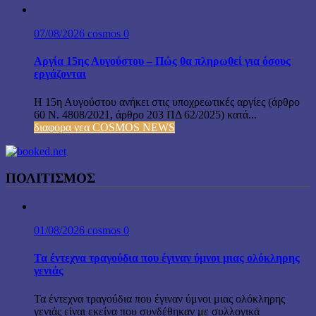
07/08/2026
cosmos
0
Αργία 15ης Αυγούστου – Πώς θα πληρωθεί για όσους
εργάζονται
Η 15η Αυγούστου ανήκει στις υποχρεωτικές αργίες (άρθρο
60 Ν. 4808/2021, άρθρο 203 ΠΔ 62/2025) κατά...
διαφορα νεα COSMOS NEWS
ΠΟΛΙΤΙΣΜΟΣ
01/08/2026
cosmos
0
Τα έντεχνα τραγούδια που έγιναν ύμνοι μιας ολόκληρης
γενιάς
Τα έντεχνα τραγούδια που έγιναν ύμνοι μιας ολόκληρης
γενιάς είναι εκείνα που συνδέθηκαν με συλλογικά