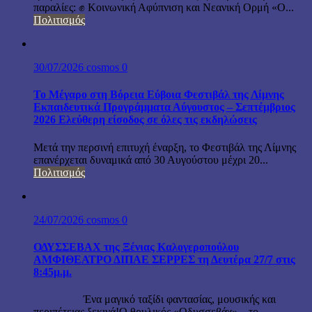
παραλίες: ✊ Κοινωνική Αφύπνιση και Νεανική Ορμή «Ο...
Πολιτισμός
30/07/2026
cosmos
0
Το Μέγαρο στη Βόρεια Εύβοια Φεστιβάλ της Λίμνης
Εκπαιδευτικά Προγράμματα Αύγουστος – Σεπτέμβριος
2026 Ελεύθερη είσοδος σε όλες τις εκδηλώσεις
Μετά την περσινή επιτυχή έναρξη, το Φεστιβάλ της Λίμνης
επανέρχεται δυναμικά από 30 Αυγούστου μέχρι 20...
Πολιτισμός
24/07/2026
cosmos
0
ΟΔΥΣΣΕΒΑΧ της Ξένιας Καλογεροπούλου
ΑΜΦΙΘΕΑΤΡΟ ΔΙΠΑΕ ΣΕΡΡΕΣ τη Δευτέρα 27/7 στις
8:45μ.μ.
Ένα μαγικό ταξίδι φαντασίας, μουσικής και
περιπέτειας ξεκινά!Ο θρυλικός «Οδυσσεβάχ» – το