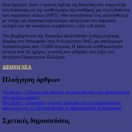
Προ ημερών, έγινε ο πρώτος ηγέτης της Ιαπωνίας που συμμετείχε
στη διάσκεψη για την αναθεώρηση της συνθήκης για τη μη διάδοση
των πυρηνικών όπλων (NPT). «Θα συνεχίσουμε (τις προσπάθειες)
με στόχο τον πυρηνικό αφοπλισμό, ακόμη και στο σημερινό
σκληρό για την ασφάλεια περιβάλλον», είπε ο Κισίντα.
Τον βομβαρδισμό της Χιροσίμα ακολούθησε η ρίψη ατομικής
βόμβας στο Ναγκασάκι στις 9 Αυγούστου 1945, με απολογισμό
περισσότερους από 75.000 νεκρούς. Η Ιαπωνία συνθηκολόγησε
ύστερα από έξι ημέρες, γεγονός που οδήγησε στη λήξη του
Δευτέρου Παγκοσμίου Πολέμου.
ΔΙΕΘΝΗ ΝΕΑ
Πλοήγηση άρθρων
Ακρίβεια – Τρόφιμα και χαρτικά, οι πρωταθλητές των ανατιμήσεων
στο σούπερ μάρκετ
86η ΔΕΘ – «Zωντανές» στιγμές ιστορίας στο oπτικοακουστικό
αφιέρωμα για τα 100 χρόνια από τη Μικρασιατική Καταστροφή
Σχετικές δημοσιεύσεις