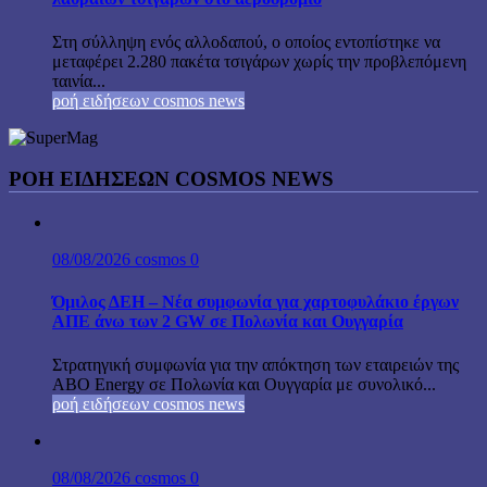
Στη σύλληψη ενός αλλοδαπού, ο οποίος εντοπίστηκε να
μεταφέρει 2.280 πακέτα τσιγάρων χωρίς την προβλεπόμενη
ταινία...
ροή ειδήσεων cosmos news
ΡΟΉ ΕΙΔΉΣΕΩΝ COSMOS NEWS
08/08/2026
cosmos
0
Όμιλος ΔΕΗ – Νέα συμφωνία για χαρτοφυλάκιο έργων
ΑΠΕ άνω των 2 GW σε Πολωνία και Ουγγαρία
Στρατηγική συμφωνία για την απόκτηση των εταιρειών της
ABO Energy σε Πολωνία και Ουγγαρία με συνολικό...
ροή ειδήσεων cosmos news
08/08/2026
cosmos
0