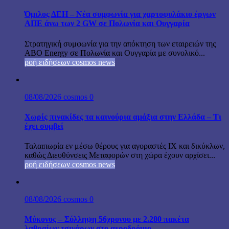
Όμιλος ΔΕΗ – Νέα συμφωνία για χαρτοφυλάκιο έργων
ΑΠΕ άνω των 2 GW σε Πολωνία και Ουγγαρία
Στρατηγική συμφωνία για την απόκτηση των εταιρειών της
ABO Energy σε Πολωνία και Ουγγαρία με συνολικό...
ροή ειδήσεων cosmos news
08/08/2026
cosmos
0
Χωρίς πινακίδες τα καινούρια αμάξια στην Ελλάδα – Τι
έχει συμβεί
Ταλαιπωρία εν μέσω θέρους για αγοραστές ΙΧ και δικύκλων,
καθώς Διευθύνσεις Μεταφορών στη χώρα έχουν αρχίσει...
ροή ειδήσεων cosmos news
08/08/2026
cosmos
0
Μύκονος – Σύλληψη 56χρονου με 2.280 πακέτα
λαθραίων τσιγάρων στο αεροδρόμιο