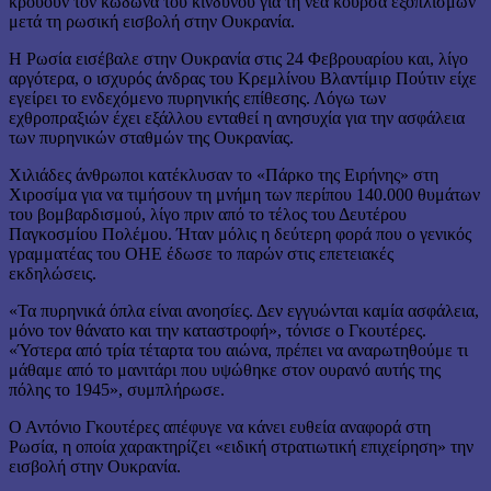
κρούουν τον κώδωνα του κινδύνου για τη νέα κούρσα εξοπλισμών
μετά τη ρωσική εισβολή στην Ουκρανία.
Η Ρωσία εισέβαλε στην Ουκρανία στις 24 Φεβρουαρίου και, λίγο
αργότερα, ο ισχυρός άνδρας του Κρεμλίνου Βλαντίμιρ Πούτιν είχε
εγείρει το ενδεχόμενο πυρηνικής επίθεσης. Λόγω των
εχθροπραξιών έχει εξάλλου ενταθεί η ανησυχία για την ασφάλεια
των πυρηνικών σταθμών της Ουκρανίας.
Χιλιάδες άνθρωποι κατέκλυσαν το «Πάρκο της Ειρήνης» στη
Χιροσίμα για να τιμήσουν τη μνήμη των περίπου 140.000 θυμάτων
του βομβαρδισμού, λίγο πριν από το τέλος του Δευτέρου
Παγκοσμίου Πολέμου. Ήταν μόλις η δεύτερη φορά που ο γενικός
γραμματέας του ΟΗΕ έδωσε το παρών στις επετειακές
εκδηλώσεις.
«Τα πυρηνικά όπλα είναι ανοησίες. Δεν εγγυώνται καμία ασφάλεια,
μόνο τον θάνατο και την καταστροφή», τόνισε ο Γκουτέρες.
«Ύστερα από τρία τέταρτα του αιώνα, πρέπει να αναρωτηθούμε τι
μάθαμε από το μανιτάρι που υψώθηκε στον ουρανό αυτής της
πόλης το 1945», συμπλήρωσε.
Ο Αντόνιο Γκουτέρες απέφυγε να κάνει ευθεία αναφορά στη
Ρωσία, η οποία χαρακτηρίζει «ειδική στρατιωτική επιχείρηση» την
εισβολή στην Ουκρανία.