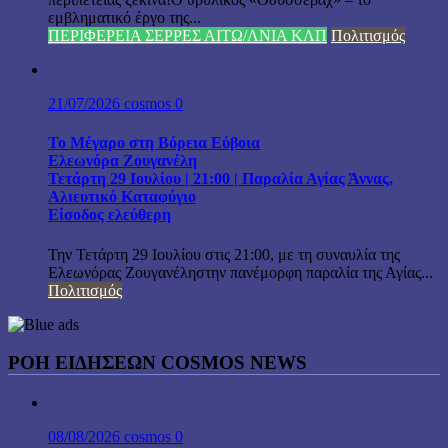
εμβληματικό έργο της...
ΠΕΡΙΦΕΡΕΙΑ ΣΕΡΡΕΣ ΑΙΤΩ/ΛΝΙΑ ΚΛΠ
Πολιτισμός
21/07/2026
cosmos
0
Το Μέγαρο στη Βόρεια Εύβοια
Ελεωνόρα Ζουγανέλη
Τετάρτη 29 Ιουλίου | 21:00 | Παραλία Αγίας Άννας,
Αλιευτικό Καταφύγιο
Είσοδος ελεύθερη
Την Τετάρτη 29 Ιουλίου στις 21:00, με τη συναυλία της
Ελεωνόρας Ζουγανέληστην πανέμορφη παραλία της Αγίας...
Πολιτισμός
ΡΟΗ ΕΙΔΗΣΕΩΝ COSMOS NEWS
08/08/2026
cosmos
0