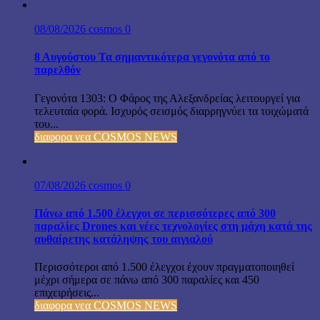
08/08/2026
cosmos
0
8 Αυγούστου Τα σημαντικότερα γεγονότα από το
παρελθόν
Γεγονότα 1303: Ο Φάρος της Αλεξανδρείας λειτουργεί για
τελευταία φορά. Ισχυρός σεισμός διαρρηγνύει τα τοιχώματά
του...
διαφορα νεα COSMOS NEWS
07/08/2026
cosmos
0
Πάνω από 1.500 έλεγχοι σε περισσότερες από 300
παραλίες Drones και νέες τεχνολογίες στη μάχη κατά της
αυθαίρετης κατάληψης του αιγιαλού
Περισσότεροι από 1.500 έλεγχοι έχουν πραγματοποιηθεί
μέχρι σήμερα σε πάνω από 300 παραλίες και 450
επιχειρήσεις...
διαφορα νεα COSMOS NEWS