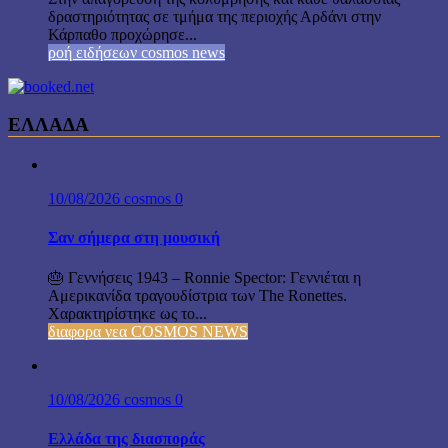
δραστηριότητας σε τμήμα της περιοχής Αρδάνι στην
Κάρπαθο προχώρησε...
ροή ειδήσεων cosmos news
ΕΛΛΑΔΑ
10/08/2026
cosmos
0
Σαν σήμερα στη μουσική
🎂 Γεννήσεις 1943 – Ronnie Spector: Γεννιέται η
Αμερικανίδα τραγουδίστρια των The Ronettes.
Χαρακτηρίστηκε ως το...
διαφορα νεα COSMOS NEWS
10/08/2026
cosmos
0
Ελλάδα της διασποράς