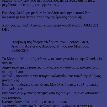
διανομής πολιτιστικού περιεχομένου, με μεγάλες ορχήστρες,
μεγάλους μαέστρους και ερμηνευτές.
Είσοδος ελεύθερη με δελτία εισόδου από την ιστοσελίδα
megaron.gr και στην είσοδο την ημέρα της προβολής.
Χορηγός των εκδηλώσεων στον Κήπο του Μεγάρου
MOTOR
OIL
Προβολή της όπερας “Κάρμεν” του Georges Bizet,
Από την Αρένα της Βερόνας, Κήπος του Μεγάρου,
22/06/2023
Το Μέγαρο Μουσικής Αθηνών, σε συνεργασία με την Unitel, μία
από τις
σημαντικότερες εταιρείες παραγωγής και διανομής πολιτιστικού
περιεχομένου
διεθνώς, προσφέρει για τέταρτο καλοκαίρι στο κοινό της Αθήνας
μαγευτικές
βραδιές προβολών στον Κήπο. Μεγάλες όπερες, εμβληματικές
ερμηνείες και
ιστορικές συμφωνικές στιγμές από τις πιο φημισμένες αίθουσες
του κόσμου,
ζωντανεύουν κάτω από τον αττικό ουρανό.
Το φετινό θερινό ταξίδι ξεκίνησε στις 15 Ιουνίου με την La