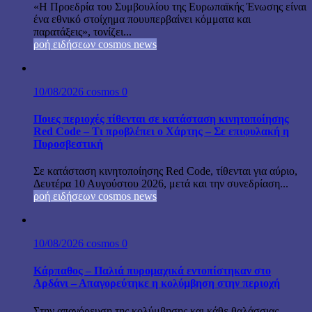
«Η Προεδρία του Συμβουλίου της Ευρωπαϊκής Ένωσης είναι
ένα εθνικό στοίχημα πουυπερβαίνει κόμματα και
παρατάξεις», τονίζει...
ροή ειδήσεων cosmos news
10/08/2026
cosmos
0
Ποιες περιοχές τίθενται σε κατάσταση κινητοποίησης
Red Code – Τι προβλέπει ο Χάρτης – Σε επιφυλακή η
Πυροσβεστική
Σε κατάσταση κινητοποίησης Red Code, τίθενται για αύριο,
Δευτέρα 10 Αυγούστου 2026, μετά και την συνεδρίαση...
ροή ειδήσεων cosmos news
10/08/2026
cosmos
0
Κάρπαθος – Παλιά πυρομαχικά εντοπίστηκαν στο
Αρδάνι – Απαγορεύτηκε η κολύμβηση στην περιοχή
Στην απαγόρευση της κολύμβησης και κάθε θαλάσσιας