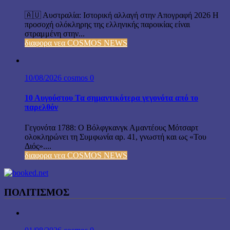
🇦🇺 Αυστραλία: Ιστορική αλλαγή στην Απογραφή 2026 Η
προσοχή ολόκληρης της ελληνικής παροικίας είναι
στραμμένη στην...
διαφορα νεα COSMOS NEWS
10/08/2026
cosmos
0
10 Αυγούστου Τα σημαντικότερα γεγονότα από το
παρελθόν
Γεγονότα 1788: Ο Βόλφγκανγκ Αμαντέους Μότσαρτ
ολοκληρώνει τη Συμφωνία αρ. 41, γνωστή και ως «Του
Διός»....
διαφορα νεα COSMOS NEWS
ΠΟΛΙΤΙΣΜΟΣ