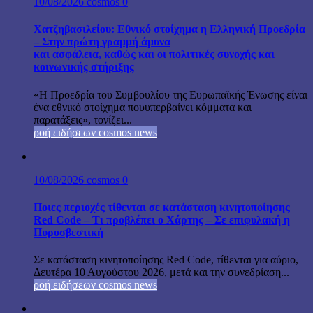
10/08/2026
cosmos
0
Χατζηβασιλείου: Εθνικό στοίχημα η Ελληνική Προεδρία
– Στην πρώτη γραμμή άμυνα
και ασφάλεια, καθώς και οι πολιτικές συνοχής και
κοινωνικής στήριξης
«Η Προεδρία του Συμβουλίου της Ευρωπαϊκής Ένωσης είναι
ένα εθνικό στοίχημα πουυπερβαίνει κόμματα και
παρατάξεις», τονίζει...
ροή ειδήσεων cosmos news
10/08/2026
cosmos
0
Ποιες περιοχές τίθενται σε κατάσταση κινητοποίησης
Red Code – Τι προβλέπει ο Χάρτης – Σε επιφυλακή η
Πυροσβεστική
Σε κατάσταση κινητοποίησης Red Code, τίθενται για αύριο,
Δευτέρα 10 Αυγούστου 2026, μετά και την συνεδρίαση...
ροή ειδήσεων cosmos news