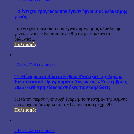
Τα έντεχνα τραγούδια που έγιναν ύμνοι μιας ολόκληρης
γενιάς
Τα έντεχνα τραγούδια που έγιναν ύμνοι μιας ολόκληρης
γενιάς είναι εκείνα που συνδέθηκαν με συλλογικά
βιώματα,...
Πολιτισμός
30/07/2026
cosmos
0
Το Μέγαρο στη Βόρεια Εύβοια Φεστιβάλ της Λίμνης
Εκπαιδευτικά Προγράμματα Αύγουστος – Σεπτέμβριος
2026 Ελεύθερη είσοδος σε όλες τις εκδηλώσεις
Μετά την περσινή επιτυχή έναρξη, το Φεστιβάλ της Λίμνης
επανέρχεται δυναμικά από 30 Αυγούστου μέχρι 20...
Πολιτισμός
24/07/2026
cosmos
0