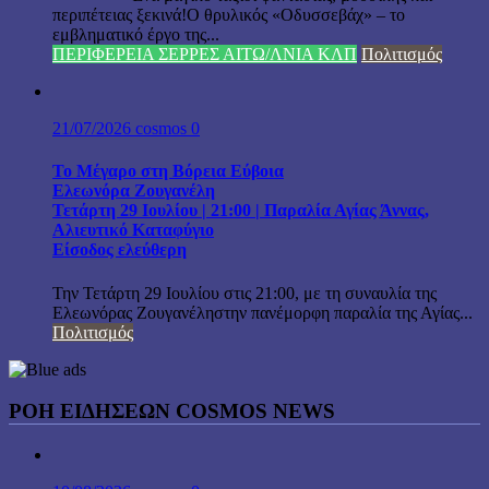
περιπέτειας ξεκινά!Ο θρυλικός «Οδυσσεβάχ» – το
εμβληματικό έργο της...
ΠΕΡΙΦΕΡΕΙΑ ΣΕΡΡΕΣ ΑΙΤΩ/ΛΝΙΑ ΚΛΠ
Πολιτισμός
21/07/2026
cosmos
0
Το Μέγαρο στη Βόρεια Εύβοια
Ελεωνόρα Ζουγανέλη
Τετάρτη 29 Ιουλίου | 21:00 | Παραλία Αγίας Άννας,
Αλιευτικό Καταφύγιο
Είσοδος ελεύθερη
Την Τετάρτη 29 Ιουλίου στις 21:00, με τη συναυλία της
Ελεωνόρας Ζουγανέληστην πανέμορφη παραλία της Αγίας...
Πολιτισμός
ΡΟΗ ΕΙΔΗΣΕΩΝ COSMOS NEWS