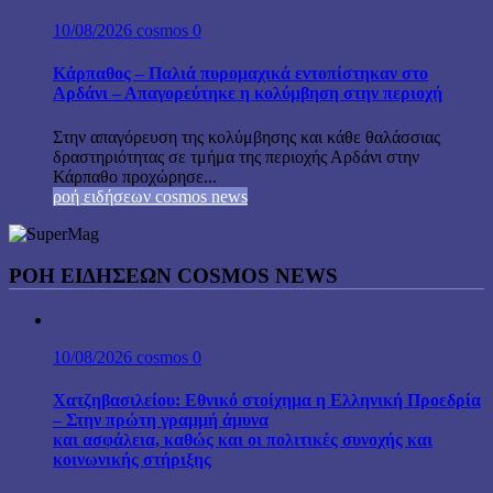
10/08/2026
cosmos
0
Κάρπαθος – Παλιά πυρομαχικά εντοπίστηκαν στο
Αρδάνι – Απαγορεύτηκε η κολύμβηση στην περιοχή
Στην απαγόρευση της κολύμβησης και κάθε θαλάσσιας
δραστηριότητας σε τμήμα της περιοχής Αρδάνι στην
Κάρπαθο προχώρησε...
ροή ειδήσεων cosmos news
ΡΟΉ ΕΙΔΉΣΕΩΝ COSMOS NEWS
10/08/2026
cosmos
0
Χατζηβασιλείου: Εθνικό στοίχημα η Ελληνική Προεδρία
– Στην πρώτη γραμμή άμυνα
και ασφάλεια, καθώς και οι πολιτικές συνοχής και
κοινωνικής στήριξης