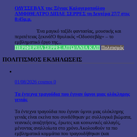
ΟΔΥΣΣΕΒΑΧ της Ξένιας Καλογεροπούλου
ΑΜΦΙΘΕΑΤΡΟ ΔΙΠΑΕ ΣΕΡΡΕΣ τη Δευτέρα 27/7 στις
8:45μ.μ.
Ένα μαγικό ταξίδι φαντασίας, μουσικής και
περιπέτειας ξεκινά!Ο θρυλικός «Οδυσσεβάχ» – το
εμβληματικό έργο της...
ΠΕΡΙΦΕΡΕΙΑ ΣΕΡΡΕΣ ΑΙΤΩ/ΛΝΙΑ ΚΛΠ
Πολιτισμός
ΠΟΛΙΤΙΣΜΟΣ ΕΚΔΗΛΩΣΕΙΣ
01/08/2026
cosmos
0
Τα έντεχνα τραγούδια που έγιναν ύμνοι μιας ολόκληρης
γενιάς
Τα έντεχνα τραγούδια που έγιναν ύμνοι μιας ολόκληρης
γενιάς είναι εκείνα που συνδέθηκαν με συλλογικά βιώματα,
νεανικές αναζητήσεις, έρωτες και κοινωνικές αλλαγές,
μένοντας αναλλοίωτα στο χρόνο.Ακολουθούν τα πιο
εμβληματικά κομμάτια που τραγουδήθηκαν (και