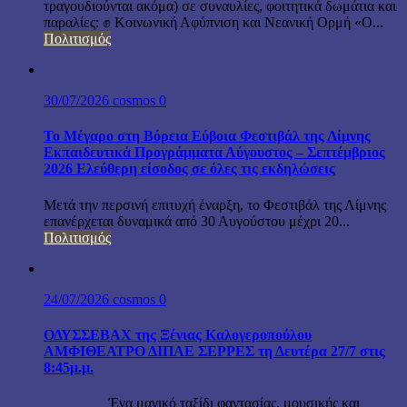
τραγουδιούνται ακόμα) σε συναυλίες, φοιτητικά δωμάτια και
παραλίες: ✊ Κοινωνική Αφύπνιση και Νεανική Ορμή «Ο...
Πολιτισμός
30/07/2026
cosmos
0
Το Μέγαρο στη Βόρεια Εύβοια Φεστιβάλ της Λίμνης
Εκπαιδευτικά Προγράμματα Αύγουστος – Σεπτέμβριος
2026 Ελεύθερη είσοδος σε όλες τις εκδηλώσεις
Μετά την περσινή επιτυχή έναρξη, το Φεστιβάλ της Λίμνης
επανέρχεται δυναμικά από 30 Αυγούστου μέχρι 20...
Πολιτισμός
24/07/2026
cosmos
0
ΟΔΥΣΣΕΒΑΧ της Ξένιας Καλογεροπούλου
ΑΜΦΙΘΕΑΤΡΟ ΔΙΠΑΕ ΣΕΡΡΕΣ τη Δευτέρα 27/7 στις
8:45μ.μ.
Ένα μαγικό ταξίδι φαντασίας, μουσικής και