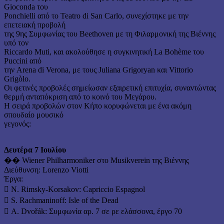
Gioconda του
Ponchielli από το Teatro di San Carlo, συνεχίστηκε με την
επετειακή προβολή
της 9ης Συμφωνίας του Beethoven με τη Φιλαρμονική της Βιέννης
υπό τον
Riccardo Muti, και ακολούθησε η συγκινητική La Bohème του
Puccini από
την Arena di Verona, με τους Juliana Grigoryan και Vittorio
Grigòlo.
Οι φετινές προβολές σημείωσαν εξαιρετική επιτυχία, συναντώντας
θερμή ανταπόκριση από το κοινό του Μεγάρου.
Η σειρά προβολών στον Κήπο κορυφώνεται με ένα ακόμη
σπουδαίο μουσικό
γεγονός:
Δευτέρα 7 Ιουλίου
�� Wiener Philharmoniker στο Musikverein της Βιέννης
Διεύθυνση: Lorenzo Viotti
Έργα:
 N. Rimsky-Korsakov: Capriccio Espagnol
 S. Rachmaninoff: Isle of the Dead
 A. Dvořák: Συμφωνία αρ. 7 σε ρε ελάσσονα, έργο 70