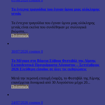
01/08/2026
cosmos
0
Τα έντεχνα τραγούδια που έγιναν ύμνοι μιας ολόκληρης
γενιάς
Τα έντεχνα τραγούδια που έγιναν ύμνοι μιας ολόκληρης
γενιάς είναι εκείνα που συνδέθηκαν με συλλογικά
βιώματα,...
Πολιτισμός
30/07/2026
cosmos
0
Το Μέγαρο στη Βόρεια Εύβοια Φεστιβάλ της Λίμνης
Εκπαιδευτικά Προγράμματα Αύγουστος – Σεπτέμβριος
2026 Ελεύθερη είσοδος σε όλες τις εκδηλώσεις
Μετά την περσινή επιτυχή έναρξη, το Φεστιβάλ της Λίμνης
επανέρχεται δυναμικά από 30 Αυγούστου μέχρι 20...
Πολιτισμός
24/07/2026
cosmos
0