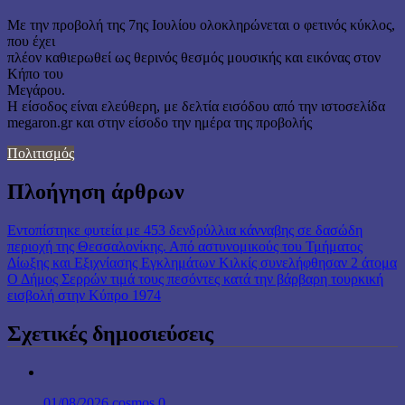
Με την προβολή της 7ης Ιουλίου ολοκληρώνεται ο φετινός κύκλος,
που έχει
πλέον καθιερωθεί ως θερινός θεσμός μουσικής και εικόνας στον
Κήπο του
Μεγάρου.
Η είσοδος είναι ελεύθερη, με δελτία εισόδου από την ιστοσελίδα
megaron.gr και στην είσοδο την ημέρα της προβολής
Πολιτισμός
Πλοήγηση άρθρων
Εντοπίστηκε φυτεία με 453 δενδρύλλια κάνναβης σε δασώδη
περιοχή της Θεσσαλονίκης. Από αστυνομικούς του Τμήματος
Δίωξης και Εξιχνίασης Εγκλημάτων Κιλκίς συνελήφθησαν 2 άτομα
Ο Δήμος Σερρών τιμά τους πεσόντες κατά την βάρβαρη τουρκική
εισβολή στην Κύπρο 1974
Σχετικές δημοσιεύσεις
01/08/2026
cosmos
0