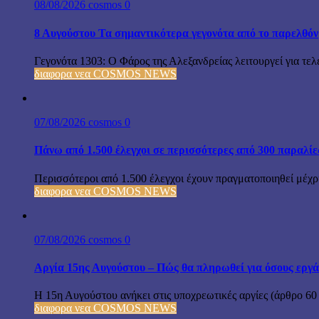
08/08/2026
cosmos
0
8 Αυγούστου Τα σημαντικότερα γεγονότα από το παρελθόν
Γεγονότα 1303: Ο Φάρος της Αλεξανδρείας λειτουργεί για τελε
διαφορα νεα COSMOS NEWS
07/08/2026
cosmos
0
Πάνω από 1.500 έλεγχοι σε περισσότερες από 300 παραλίε
Περισσότεροι από 1.500 έλεγχοι έχουν πραγματοποιηθεί μέχρι
διαφορα νεα COSMOS NEWS
07/08/2026
cosmos
0
Αργία 15ης Αυγούστου – Πώς θα πληρωθεί για όσους εργά
Η 15η Αυγούστου ανήκει στις υποχρεωτικές αργίες (άρθρο 60
διαφορα νεα COSMOS NEWS