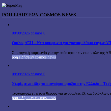
ΡΟΉ ΕΙΔΉΣΕΩΝ COSMOS NEWS
08/08/2026
cosmos
0
Όμιλος ΔΕΗ – Νέα συμφωνία για χαρτοφυλάκιο έργων Α
Στρατηγική συμφωνία για την απόκτηση των εταιρειών της A
ροή ειδήσεων cosmos news
08/08/2026
cosmos
0
Χωρίς πινακίδες τα καινούρια αμάξια στην Ελλάδα – Τι έχ
Ταλαιπωρία εν μέσω θέρους για αγοραστές ΙΧ και δικύκλων, 
ροή ειδήσεων cosmos news