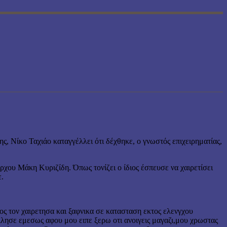
 Νίκο Ταχιάο καταγγέλλει ότι δέχθηκε, ο γνωστός επιχειρηματίας,
χου Μάκη Κυριζίδη. Όπως τονίζει ο ίδιος έσπευσε να χαιρετίσει
ε.
ς τον χαιρετησα και ξαφνικα σε κατασταση εκτος ελενγχου
λησε εμεσως αφου μου ειπε ξερω οτι ανοιγεις μαγαζι,μου χρωστας