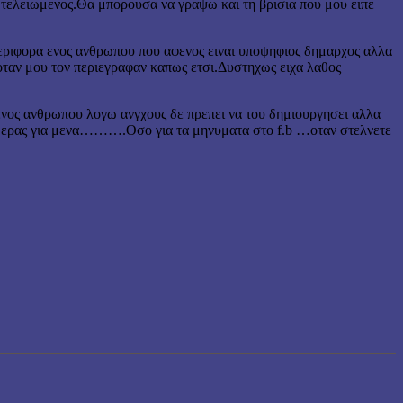
αι τελειωμενος.Θα μπορουσα να γραψω και τη βρισια που μου ειπε
εριφορα ενος ανθρωπου που αφενος ειναι υποψηφιος δημαρχος αλλα
υν οταν μου τον περιεγραφαν καπως ετσι.Δυστηχως ειχα λαθος
 ενος ανθρωπου λογω ανγχους δε πρεπει να του δημιουργησει αλλα
ς μερας για μενα……….Οσο για τα μηνυματα στο f.b …οταν στελνετε