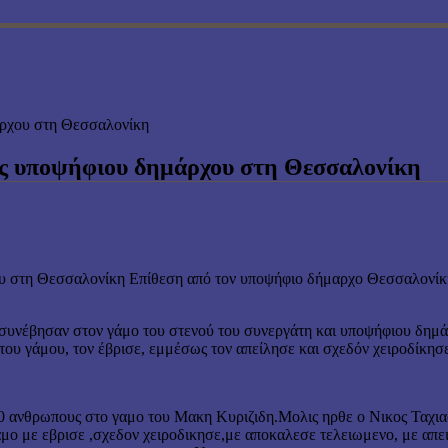
άρχου στη Θεσσαλονίκη
μος υποψήφιου δημάρχου στη Θεσσαλονίκη
Επίθεση από τον υποψήφιο δήμαρχο Θεσσαλονίκης,
 συνέβησαν στον γάμο του στενού του συνεργάτη και υποψήφιου δημάρ
του γάμου, τον έβρισε, εμμέσως τον απείλησε και σχεδόν χειροδίκησ
0 ανθρωπους στο γαμο του Μακη Κυριζιδη.Μολις ηρθε ο Νικος Ταχιαο
ο με εβρισε ,σχεδον χειροδικησε,με αποκαλεσε τελειωμενο, με απει