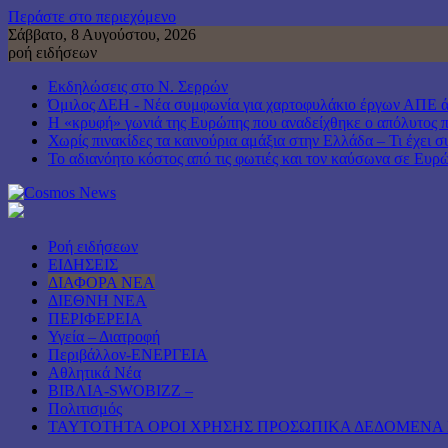
Περάστε στο περιεχόμενο
Σάββατο, 8 Αυγούστου, 2026
ροή ειδήσεων
Εκδηλώσεις στο Ν. Σερρών
Όμιλος ΔΕΗ - Νέα συμφωνία για χαρτοφυλάκιο έργων ΑΠΕ 
Η «κρυφή» γωνιά της Ευρώπης που αναδείχθηκε ο απόλυτος 
Χωρίς πινακίδες τα καινούρια αμάξια στην Ελλάδα – Τι έχει σ
Το αδιανόητο κόστος από τις φωτιές και τον καύσωνα σε Ευρ
Ροή ειδήσεων
ΕΙΔΗΣΕΙΣ
ΔΙΑΦΟΡΑ ΝΕΑ
ΔΙΕΘΝΗ ΝΕΑ
ΠΕΡΙΦΕΡΕΙΑ
Υγεία – Διατροφή
Περιβάλλον-ΕΝΕΡΓΕΙΑ
Αθλητικά Νέα
ΒΙΒΛΙΑ-SWOBIZZ –
Πολιτισμός
TAYTOTHTA ΟΡΟΙ ΧΡΗΣΗΣ ΠΡΟΣΩΠΙΚΑ ΔΕΔΟΜΕΝΑ 