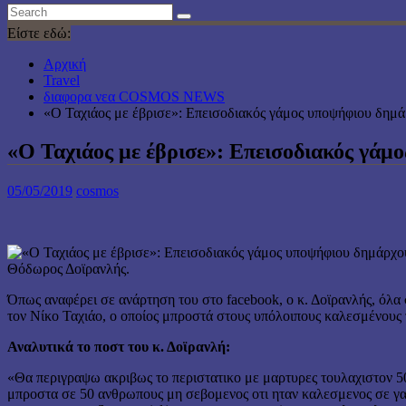
Είστε εδώ:
Αρχική
Travel
διαφορα νεα COSMOS NEWS
«Ο Ταχιάος με έβρισε»: Επεισοδιακός γάμος υποψήφιου δημ
«Ο Ταχιάος με έβρισε»: Επεισοδιακός γά
05/05/2019
cosmos
Θόδωρος Δοϊρανλής.
Όπως αναφέρει σε ανάρτηση του στο facebook, ο κ. Δοϊρανλής, όλα
τον Νίκο Ταχιάο, ο οποίος μπροστά στους υπόλοιπους καλεσμένους 
Αναλυτικά το ποστ του κ. Δοϊρανλή:
«Θα περιγραψω ακριβως το περιστατικο με μαρτυρες τουλαχιστον 5
μπροστα σε 50 ανθρωπους μη σεβομενος οτι ηταν καλεσμενος σε γαμ