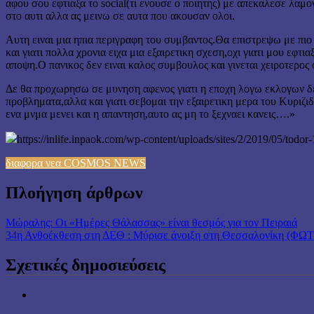
αφου σου εφτιαξα το social(τι ενουσε ο ποιητης) με απεκαλεσε λαμο
στο αυτι αλλα ας μεινω σε αυτα που ακουσαν ολοι.
Αυτη ειναι μια ηπια περιγραφη του συμβαντος.Θα επιστρεψω με π
και γιατι πολλα χρονια ειχα μια εξαιρετικη σχεση,οχι γιατι μου εφτ
αποψη.Ο πανικος δεν ειναι καλος συμβουλος και γινεται χειροτερος 
Δε θα προχωρησω σε μυνηση αφενος γιατι η εποχη λογω εκλογων δεν
προβληματα,αλλα και γιατι σεβομαι την εξαιρετικη μερα του Κυρ
ενα μνμα μενει και η απαντηση,αυτο ας μη το ξεχναει κανεις….»
https://inlife.inpaok.com/wp-content/uploads/sites/2/2019/05/to
διαφορα νεα COSMOS NEWS
Πλοήγηση άρθρων
Μώραλης: Οι «Ημέρες Θάλασσας» είναι θεσμός για τον Πειραιά
34η Ανθοέκθεση στη ΔΕΘ : Μύρισε άνοιξη στη Θεσσαλονίκη (ΦΩ
Σχετικές δημοσιεύσεις