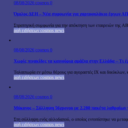
08/08/2026
cosmos
0
Όμιλος ΔΕΗ – Νέα συμφωνία για χαρτοφυλάκιο έργων Α
Στρατηγική συμφωνία για την απόκτηση των εταιρειών της A
ροή ειδήσεων cosmos news
08/08/2026
cosmos
0
Χωρίς πινακίδες τα καινούρια αμάξια στην Ελλάδα – Τι έχ
Ταλαιπωρία εν μέσω θέρους για αγοραστές ΙΧ και δικύκλων, 
ροή ειδήσεων cosmos news
08/08/2026
cosmos
0
Μύκονος – Σύλληψη 56χρονου με 2.280 πακέτα λαθραίων 
Στη σύλληψη ενός αλλοδαπού, ο οποίος εντοπίστηκε να μεταφέ
ροή ειδήσεων cosmos news