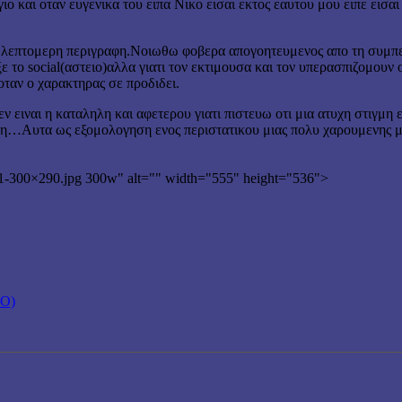
γιο και οταν ευγενικα του ειπα Νικο εισαι εκτος εαυτου μου ειπε εισ
ιο λεπτομερη περιγραφη.Νοιωθω φοβερα απογοητευμενος απο τη συμπ
ιαξε το social(αστειο)αλλα γιατι τον εκτιμουσα και τον υπερασπιζομο
οταν ο χαρακτηρας σε προδιδει.
 ειναι η καταληλη και αφετερου γιατι πιστευω οτι μια ατυχη στιγμη
ιζιδη…Αυτα ως εξομολογηση ενος περιστατικου μιας πολυ χαρουμενη
dor-1-300×290.jpg 300w" alt="" width="555" height="536">
ΤΟ)