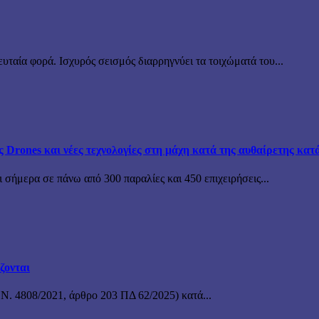
υταία φορά. Ισχυρός σεισμός διαρρηγνύει τα τοιχώματά του...
ς Drones και νέες τεχνολογίες στη μάχη κατά της αυθαίρετης κατ
 σήμερα σε πάνω από 300 παραλίες και 450 επιχειρήσεις...
ζονται
 Ν. 4808/2021, άρθρο 203 ΠΔ 62/2025) κατά...