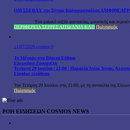
ΟΔΥΣΣΕΒΑΧ της Ξένιας Καλογεροπούλου ΑΜΦΙΘΕΑΤΡΟ Δ
Ένα μαγικό ταξίδι φαντασίας, μουσικής και περιπέτειας
ΠΕΡΙΦΕΡΕΙΑ ΣΕΡΡΕΣ ΑΙΤΩ/ΛΝΙΑ ΚΛΠ
Πολιτισμός
21/07/2026
cosmos
0
Το Μέγαρο στη Βόρεια Εύβοια
Ελεωνόρα Ζουγανέλη
Τετάρτη 29 Ιουλίου | 21:00 | Παραλία Αγίας Άννας, Αλιευ
Είσοδος ελεύθερη
Την Τετάρτη 29 Ιουλίου στις 21:00, με τη συναυλία της Ελεω
Πολιτισμός
ΡΟΗ ΕΙΔΗΣΕΩΝ COSMOS NEWS