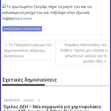
ν
Το ερωτευμένο ζευγάρι πήρε τα μαγιό του και τα
ο
καλοκαιρινά ρούχα του και ταξίδεψε στην εξωτική
Χαβάη
Read more
ροή ειδήσεων cosmos news
Π
Το Πασχαλινό μήνυμα του
Κυριάκος Μητσοτάκης στο
λ
Politico: Πρώτη μου κίνηση η
Αρχιεπισκόπου Αλβανίας
μείωση των φόρων για τη
Αναστάσιου
ο
μεσαία τάξη
ή
γ
η
Σχετικές δημοσιεύσεις
σ
η
ά
08/08/2026
cosmos
0
ρ
Όμιλος ΔΕΗ – Νέα συμφωνία για χαρτοφυλάκιο
θ