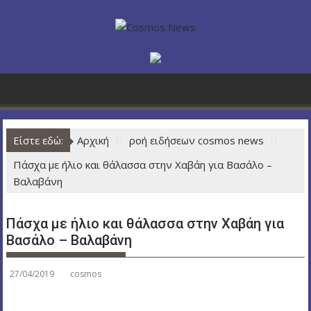
Π
ε
ρ
ά
σ
τ
ε
σ
Είστε εδώ:
Αρχική
ροή ειδήσεων cosmos news
τ
ο
Πάσχα με ήλιο και θάλασσα στην Χαβάη για Βασάλο –
π
Βαλαβάνη
ε
ρ
Πάσχα με ήλιο και θάλασσα στην Χαβάη για
ι
Βασάλο – Βαλαβάνη
ε
χ
ό
27/04/2019
cosmos
μ
ε