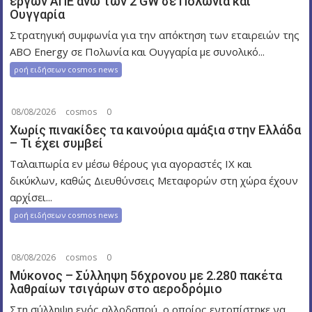
έργων ΑΠΕ άνω των 2 GW σε Πολωνία και
ρ
Ουγγαρία
ω
Στρατηγική συμφωνία για την απόκτηση των εταιρειών της
ν
ABO Energy σε Πολωνία και Ουγγαρία με συνολικό...
ροή ειδήσεων cosmos news
08/08/2026
cosmos
0
Χωρίς πινακίδες τα καινούρια αμάξια στην Ελλάδα
– Τι έχει συμβεί
Ταλαιπωρία εν μέσω θέρους για αγοραστές ΙΧ και
δικύκλων, καθώς Διευθύνσεις Μεταφορών στη χώρα έχουν
αρχίσει...
ροή ειδήσεων cosmos news
08/08/2026
cosmos
0
Μύκονος – Σύλληψη 56χρονου με 2.280 πακέτα
λαθραίων τσιγάρων στο αεροδρόμιο
Στη σύλληψη ενός αλλοδαπού, ο οποίος εντοπίστηκε να