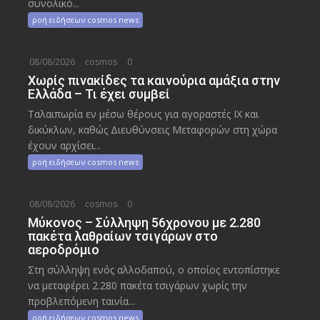
συνολικό...
ροή ειδήσεων cosmos news
08/08/2026
cosmos
0
Χωρίς πινακίδες τα καινούρια αμάξια στην
Ελλάδα – Τι έχει συμβεί
Ταλαιπωρία εν μέσω θέρους για αγοραστές ΙΧ και
δικύκλων, καθώς Διευθύνσεις Μεταφορών στη χώρα
έχουν αρχίσει...
ροή ειδήσεων cosmos news
08/08/2026
cosmos
0
Μύκονος – Σύλληψη 56χρονου με 2.280
πακέτα λαθραίων τσιγάρων στο
αεροδρόμιο
Στη σύλληψη ενός αλλοδαπού, ο οποίος εντοπίστηκε
να μεταφέρει 2.280 πακέτα τσιγάρων χωρίς την
προβλεπόμενη ταινία...
ροή ειδήσεων cosmos news