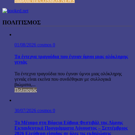
διαφορα νεα COSMOS NEWS
ΠΟΛΙΤΙΣΜΟΣ
01/08/2026
cosmos
0
Τα έντεχνα τραγούδια που έγιναν ύμνοι μιας ολόκληρης
γενιάς
Τα έντεχνα τραγούδια που έγιναν ύμνοι μιας ολόκληρης
γενιάς είναι εκείνα που συνδέθηκαν με συλλογικά
βιώματα,...
Πολιτισμός
30/07/2026
cosmos
0
Το Μέγαρο στη Βόρεια Εύβοια Φεστιβάλ της Λίμνης
Εκπαιδευτικά Προγράμματα Αύγουστος – Σεπτέμβριος
2026 Ελεύθερη είσοδος σε όλες τις εκδηλώσεις