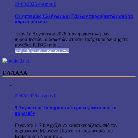
09/08/2026
cosmos
0
Οι εμπειρίες Ελλήνων και Γάλλων πυροσβεστών από τα
πύρινα μέτωπα
Ήταν 1η Αυγούστου 2026 όταν η αποστολή των
πυροσβεστών- διασωστών στρατιωτικής εκπαίδευσης της
μονάδας RIISC4 από...
ροή ειδήσεων cosmos news
ΕΛΛΑΔΑ
09/08/2026
cosmos
0
9 Αυγούστου Τα σημαντικότερα γεγονότα από το
παρελθόν
Γεγονότα 1173: Αρχίζει να κατασκευάζεται, από τον
αρχιτέκτονα Μπονάνο Πιζάνο, το καμπαναριό του
Καθεδρικού Ναού της...