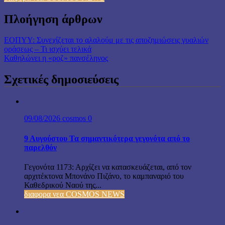
Πλοήγηση άρθρων
ΕΟΠΥΥ: Συνεχίζεται το αλαλούμ με τις αποζημιώσεις γυαλιών
οράσεως – Τι ισχύει τελικά
Καθηλώνει η «ροζ» πανσέληνος
Σχετικές δημοσιεύσεις
09/08/2026
cosmos
0
9 Αυγούστου Τα σημαντικότερα γεγονότα από το
παρελθόν
Γεγονότα 1173: Αρχίζει να κατασκευάζεται, από τον
αρχιτέκτονα Μπονάνο Πιζάνο, το καμπαναριό του
Καθεδρικού Ναού της...
διαφορα νεα COSMOS NEWS