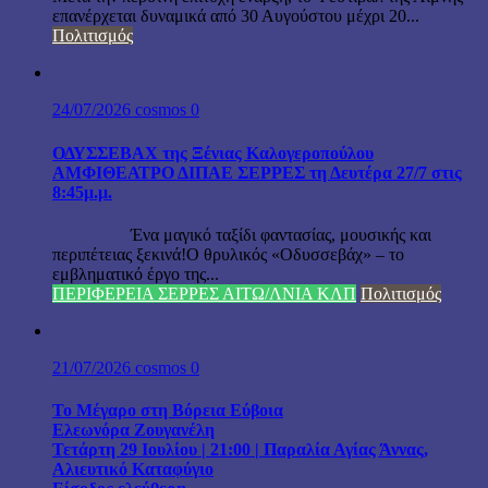
επανέρχεται δυναμικά από 30 Αυγούστου μέχρι 20...
Πολιτισμός
24/07/2026
cosmos
0
ΟΔΥΣΣΕΒΑΧ της Ξένιας Καλογεροπούλου
ΑΜΦΙΘΕΑΤΡΟ ΔΙΠΑΕ ΣΕΡΡΕΣ τη Δευτέρα 27/7 στις
8:45μ.μ.
Ένα μαγικό ταξίδι φαντασίας, μουσικής και
περιπέτειας ξεκινά!Ο θρυλικός «Οδυσσεβάχ» – το
εμβληματικό έργο της...
ΠΕΡΙΦΕΡΕΙΑ ΣΕΡΡΕΣ ΑΙΤΩ/ΛΝΙΑ ΚΛΠ
Πολιτισμός
21/07/2026
cosmos
0
Το Μέγαρο στη Βόρεια Εύβοια
Ελεωνόρα Ζουγανέλη
Τετάρτη 29 Ιουλίου | 21:00 | Παραλία Αγίας Άννας,
Αλιευτικό Καταφύγιο