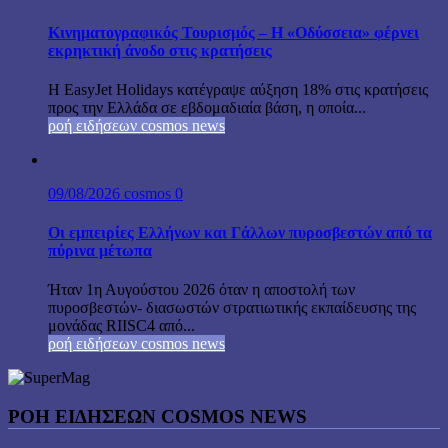
Κινηματογραφικός Τουρισμός – Η «Οδύσσεια» φέρνει
εκρηκτική άνοδο στις κρατήσεις
Η EasyJet Holidays κατέγραψε αύξηση 18% στις κρατήσεις
προς την Ελλάδα σε εβδομαδιαία βάση, η οποία...
ροή ειδήσεων cosmos news
09/08/2026
cosmos
0
Οι εμπειρίες Ελλήνων και Γάλλων πυροσβεστών από τα
πύρινα μέτωπα
Ήταν 1η Αυγούστου 2026 όταν η αποστολή των
πυροσβεστών- διασωστών στρατιωτικής εκπαίδευσης της
μονάδας RIISC4 από...
ροή ειδήσεων cosmos news
ΡΟΉ ΕΙΔΉΣΕΩΝ COSMOS NEWS