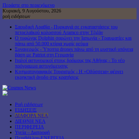
Περάστε στο περιεχόμενο
Κυριακή, 9 Αυγούστου, 2026
ροή ειδήσεων
Σαουδική Αραβία - Πυρκαγιά σε εγκαταστάσεις του
πετρελαϊκού κολοσσού Aramco στην Τζιζάν
Ο τυφώνας Dolphin σαρώνει την Ιαπωνία - Τραυματίες και
πάνω από 50.000 κτίρια χωρίς ρεύμα
Συναγερμός - Ύποπτα drones πάνω από τη μυστική υπόγεια
βάση με Patriot στη Γερμανία
Ιταλοί αστυνομικοί στους δρόμους της Αθήνας - Το νέο
πρόγραμμα αστυνόμευσης
Κινηματογραφικός Τουρισμός - Η «Οδύσσεια» φέρνει
εκρηκτική άνοδο στις κρατήσεις
Ροή ειδήσεων
ΕΙΔΗΣΕΙΣ
ΔΙΑΦΟΡΑ ΝΕΑ
ΔΙΕΘΝΗ ΝΕΑ
ΠΕΡΙΦΕΡΕΙΑ
Υγεία – Διατροφή
Περιβάλλον-ΕΝΕΡΓΕΙΑ