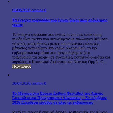
01/08/2026
cosmos
0
Τα έντεχνα τραγούδια που έγιναν ύμνοι μιας ολόκληρης
γενιάς
Τα έντεχνα τραγούδια που έγιναν ύμνοι μιας ολόκληρης
γενιάς είναι εκείνα που συνδέθηκαν με συλλογικά βιώματα,
νεανικές αναζητήσεις, έρωτες και κοινωνικές αλλαγές,
μένοντας αναλλοίωτα στο χρόνο.Ακολουθούν τα πιο
εμβληματικά κομμάτια που τραγουδήθηκαν (και
τραγουδιούνται ακόμα) σε συναυλίες, φοιτητικά δωμάτια και
παραλίες: ✊ Κοινωνική Αφύπνιση και Νεανική Ορμή «Ο...
Πολιτισμός
30/07/2026
cosmos
0
Το Μέγαρο στη Βόρεια Εύβοια Φεστιβάλ της Λίμνης
Εκπαιδευτικά Προγράμματα Αύγουστος – Σεπτέμβριος
2026 Ελεύθερη είσοδος σε όλες τις εκδηλώσεις
Μετά την περσινή επιτυχή έναρξη, το Φεστιβάλ της Λίμνης