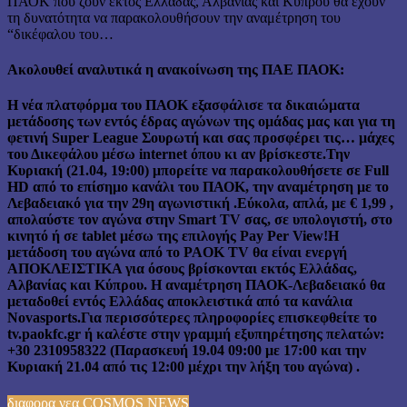
ΠΑΟΚ που ζουν εκτός Ελλάδας, Αλβανίας και Κύπρου θα έχουν
τη δυνατότητα να παρακολουθήσουν την αναμέτρηση του
“δικέφαλου του…
Ακολουθεί αναλυτικά η ανακοίνωση της ΠΑΕ ΠΑΟΚ:
Η νέα πλατφόρμα του ΠΑΟΚ εξασφάλισε τα δικαιώματα
μετάδοσης των εντός έδρας αγώνων της ομάδας μας και για τη
φετινή Super League Σουρωτή και σας προσφέρει τις… μάχες
του Δικεφάλου μέσω internet όπου κι αν βρίσκεστε.Την
Κυριακή (21.04, 19:00) μπορείτε να παρακολουθήσετε σε Full
HD από το επίσημο κανάλι του ΠΑΟΚ, την αναμέτρηση με το
Λεβαδειακό για την 29η αγωνιστική .Εύκολα, απλά, με € 1,99 ,
απολαύστε τον αγώνα στην Smart TV σας, σε υπολογιστή, στο
κινητό ή σε tablet μέσω της επιλογής Pay Per View!Η
μετάδοση του αγώνα από το PAOK TV θα είναι ενεργή
ΑΠΟΚΛΕΙΣΤΙΚΑ για όσους βρίσκονται εκτός Ελλάδας,
Αλβανίας και Κύπρου. Η αναμέτρηση ΠΑΟΚ-Λεβαδειακό θα
μεταδοθεί εντός Ελλάδας αποκλειστικά από τα κανάλια
Novasports.Για περισσότερες πληροφορίες επισκεφθείτε το
tv.paokfc.gr ή καλέστε στην γραμμή εξυπηρέτησης πελατών:
+30 2310958322 (Παρασκευή 19.04 09:00 με 17:00 και την
Κυριακή 21.04 από τις 12:00 μέχρι την λήξη του αγώνα) .
διαφορα νεα COSMOS NEWS