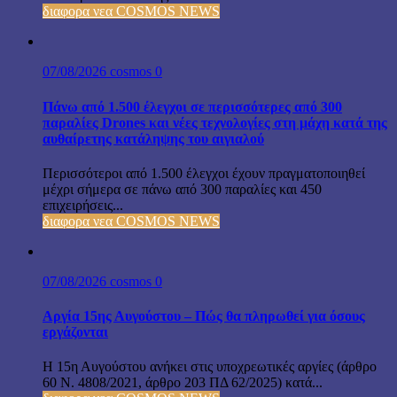
διαφορα νεα COSMOS NEWS
07/08/2026
cosmos
0
Πάνω από 1.500 έλεγχοι σε περισσότερες από 300
παραλίες Drones και νέες τεχνολογίες στη μάχη κατά της
αυθαίρετης κατάληψης του αιγιαλού
Περισσότεροι από 1.500 έλεγχοι έχουν πραγματοποιηθεί
μέχρι σήμερα σε πάνω από 300 παραλίες και 450
επιχειρήσεις...
διαφορα νεα COSMOS NEWS
07/08/2026
cosmos
0
Αργία 15ης Αυγούστου – Πώς θα πληρωθεί για όσους
εργάζονται
Η 15η Αυγούστου ανήκει στις υποχρεωτικές αργίες (άρθρο
60 Ν. 4808/2021, άρθρο 203 ΠΔ 62/2025) κατά...