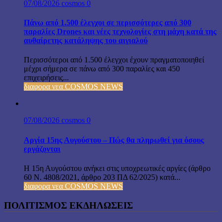
07/08/2026
cosmos
0
Πάνω από 1.500 έλεγχοι σε περισσότερες από 300
παραλίες Drones και νέες τεχνολογίες στη μάχη κατά της
αυθαίρετης κατάληψης του αιγιαλού
Περισσότεροι από 1.500 έλεγχοι έχουν πραγματοποιηθεί
μέχρι σήμερα σε πάνω από 300 παραλίες και 450
επιχειρήσεις...
διαφορα νεα COSMOS NEWS
07/08/2026
cosmos
0
Αργία 15ης Αυγούστου – Πώς θα πληρωθεί για όσους
εργάζονται
Η 15η Αυγούστου ανήκει στις υποχρεωτικές αργίες (άρθρο
60 Ν. 4808/2021, άρθρο 203 ΠΔ 62/2025) κατά...
διαφορα νεα COSMOS NEWS
ΠΟΛΙΤΙΣΜΟΣ ΕΚΔΗΛΩΣΕΙΣ