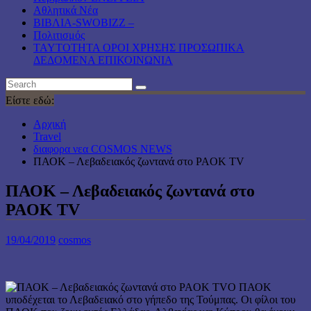
Αθλητικά Νέα
ΒΙΒΛΙΑ-SWOBIZZ –
Πολιτισμός
TAYTOTHTA ΟΡΟΙ ΧΡΗΣΗΣ ΠΡΟΣΩΠΙΚΑ
ΔΕΔΟΜΕΝΑ ΕΠΙΚΟΙΝΩΝΙΑ
Είστε εδώ:
Αρχική
Travel
διαφορα νεα COSMOS NEWS
ΠΑΟΚ – Λεβαδειακός ζωντανά στο PAOK TV
ΠΑΟΚ – Λεβαδειακός ζωντανά στο
PAOK TV
19/04/2019
cosmos
Ο ΠΑΟΚ
υποδέχεται το Λεβαδειακό στο γήπεδο της Τούμπας. Οι φίλοι του