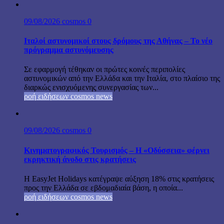
09/08/2026
cosmos
0
Ιταλοί αστυνομικοί στους δρόμους της Αθήνας – Το νέο
πρόγραμμα αστυνόμευσης
Σε εφαρμογή τέθηκαν οι πρώτες κοινές περιπολίες
αστυνομικών από την Ελλάδα και την Ιταλία, στο πλαίσιο της
διαρκώς ενισχυόμενης συνεργασίας των...
ροή ειδήσεων cosmos news
09/08/2026
cosmos
0
Κινηματογραφικός Τουρισμός – Η «Οδύσσεια» φέρνει
εκρηκτική άνοδο στις κρατήσεις
Η EasyJet Holidays κατέγραψε αύξηση 18% στις κρατήσεις
προς την Ελλάδα σε εβδομαδιαία βάση, η οποία...
ροή ειδήσεων cosmos news