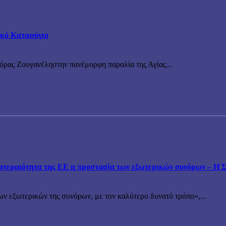
τικό Καταφύγιο
νόρας Ζουγανέληστην πανέμορφη παραλία της Αγίας...
εραιότητα της ΕΕ η προστασία των εξωτερικών συνόρων – Η Συ
ν εξωτερικών της συνόρων, με τον καλύτερο δυνατό τρόπο»,...