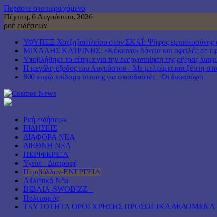
Περάστε στο περιεχόμενο
Πέμπτη, 6 Αυγούστου, 2026
ροή ειδήσεων
ΥΦΥΠΕΞ Χατζηβασιλείου στον ΣΚΑΪ: Ψήφος εμπιστοσύνης στη
ΜΙΧΑΛΗΣ ΚΑΤΡΙΝΗΣ: «Κόκκινα» δάνεια και οφειλές σε εφορ
Υποβλήθηκε το αίτημα για την ενεργοποίηση της ρήτρας διαφυ
Η μεγάλη έξοδος του Αυγούστου - Με μελτέμια και ζέστη στα 
600 ευρώ επίδομα σίτισης για σπουδαστές - Οι δικαιούχοι
Ροή ειδήσεων
ΕΙΔΗΣΕΙΣ
ΔΙΑΦΟΡΑ ΝΕΑ
ΔΙΕΘΝΗ ΝΕΑ
ΠΕΡΙΦΕΡΕΙΑ
Υγεία – Διατροφή
Περιβάλλον-ΕΝΕΡΓΕΙΑ
Αθλητικά Νέα
ΒΙΒΛΙΑ-SWOBIZZ –
Πολιτισμός
TAYTOTHTA ΟΡΟΙ ΧΡΗΣΗΣ ΠΡΟΣΩΠΙΚΑ ΔΕΔΟΜΕΝΑ 