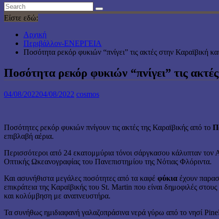
Είστε εδώ:
Αρχική
Περιβάλλον-ΕΝΕΡΓΕΙΑ
Ποσότητα ρεκόρ φυκιών “πνίγει” τις ακτές στην Καραϊβική κα
Ποσότητα ρεκόρ φυκιών “πνίγει” τις ακτέ
04/08/2022
04/08/2022
cosmos
Ποσότητες ρεκόρ φυκιών πνίγουν τις ακτές της Καραϊβικής από το
Πο
επιβλαβή αέρια.
Περισσότεροι από 24 εκατομμύρια τόνοι σάργκασου κάλυπταν τον Α
Οπτικής Ωκεανογραφίας του Πανεπιστημίου της Νότιας Φλόριντα.
Και ασυνήθιστα μεγάλες ποσότητες από τα καφέ
φύκια
έχουν παρασ
επικράτεια της Καραϊβικής του St. Martin που είναι δημοφιλές στο
και κολύμβηση με αναπνευστήρα.
Τα συνήθως ημιδιαφανή γαλαζοπράσινα νερά γύρω από το νησί Pine