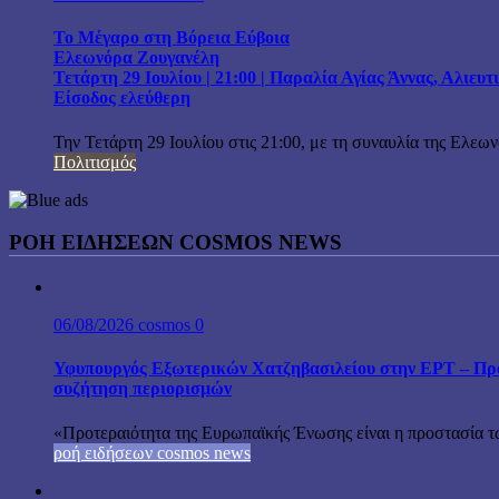
Το Μέγαρο στη Βόρεια Εύβοια
Ελεωνόρα Ζουγανέλη
Τετάρτη 29 Ιουλίου | 21:00 | Παραλία Αγίας Άννας, Αλιευ
Είσοδος ελεύθερη
Την Τετάρτη 29 Ιουλίου στις 21:00, με τη συναυλία της Ελεω
Πολιτισμός
ΡΟΗ ΕΙΔΗΣΕΩΝ COSMOS NEWS
06/08/2026
cosmos
0
Υφυπουργός Εξωτερικών Χατζηβασιλείου στην ΕΡΤ – Προτ
συζήτηση περιορισμών
«Προτεραιότητα της Ευρωπαϊκής Ένωσης είναι η προστασία τω
ροή ειδήσεων cosmos news