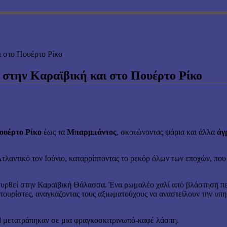
ι στο Πουέρτο Ρίκο
ς στην Καραϊβική και στο Πουέρτο Ρίκο
υέρτο Ρίκο
έως τα
Μπαρμπάντος
, σκοτώνοντας ψάρια και άλλα
άγρ
τλαντικό τον Ιούνιο, καταρρίπτοντας το ρεκόρ όλων των εποχών, πο
υρθεί στην Καραϊβική Θάλασσα. Ένα ρωμαλέο χαλί από βλάστηση πε
υς τουρίστες, αναγκάζοντας τους αξιωματούχους να αναστείλουν την υ
l μετατράπηκαν σε μια φραγκοσκιτρινωπό-καφέ λάσπη.