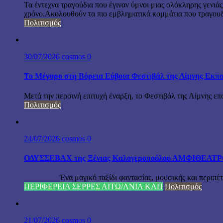
Τα έντεχνα τραγούδια που έγιναν ύμνοι μιας ολόκληρης γενιάς
χρόνο.Ακολουθούν τα πιο εμβληματικά κομμάτια που τραγουδή
Πολιτισμός
30/07/2026
cosmos
0
Το Μέγαρο στη Βόρεια Εύβοια Φεστιβάλ της Λίμνης Εκπα
Μετά την περσινή επιτυχή έναρξη, το Φεστιβάλ της Λίμνης επ
Πολιτισμός
24/07/2026
cosmos
0
ΟΔΥΣΣΕΒΑΧ της Ξένιας Καλογεροπούλου ΑΜΦΙΘΕΑΤΡΟ Δ
Ένα μαγικό ταξίδι φαντασίας, μουσικής και περιπέτειας
ΠΕΡΙΦΕΡΕΙΑ ΣΕΡΡΕΣ ΑΙΤΩ/ΛΝΙΑ ΚΛΠ
Πολιτισμός
21/07/2026
cosmos
0