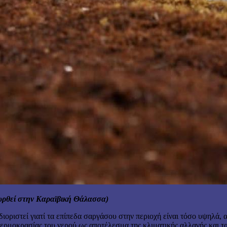
υρθεί στην Καραϊβική Θάλασσα)
σδιοριστεί γιατί τα επίπεδα σαργάσου στην περιοχή είναι τόσο υψηλ
θερμοκρασίας του νερού ως αποτέλεσμα της κλιματικής αλλαγής και τ