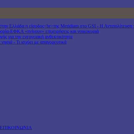
ν Ελλάδα η είσοδος<br>της Meridiam στο GSI - Η Αντιπολίτευση να
ία-ΕΦΚΑ «πνίγουν» επιχειρήσεις και νοικοκυριά
γής για την ενεργειακή ανθεκτικότητα
νησιά - Τι ισχύει με απαγορευτικά
ΕΠΙΚΟΙΝΩΝΙΑ