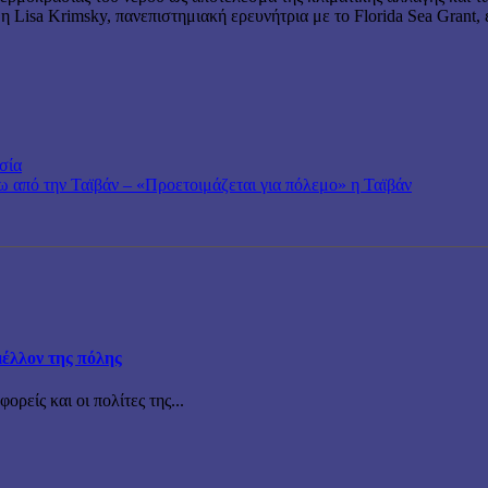
ε η Lisa Krimsky, πανεπιστημιακή ερευνήτρια με το Florida Sea Grant
σία
ω από την Ταϊβάν – «Προετοιμάζεται για πόλεμο» η Ταϊβάν
μέλλον της πόλης
ρείς και οι πολίτες της...