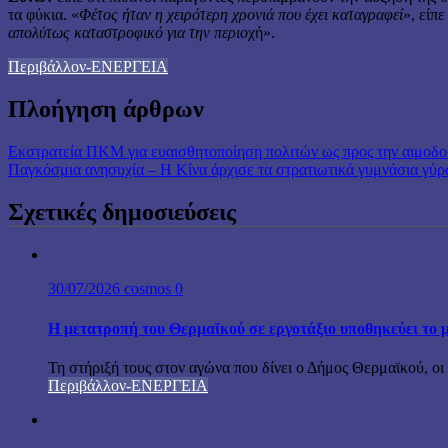
τα φύκια. «
Φέτος ήταν η χειρότερη χρονιά που έχει καταγραφεί
», είπ
απολύτως καταστροφικό για την περιο
χή».
Περιβάλλον-ΕΝΕΡΓΕΙΑ
Πλοήγηση άρθρων
Εκστρατεία ΠΚΜ για ευαισθητοποίηση πολιτών ως προς την αιμοδο
Παγκόσμια ανησυχία – Η Κίνα άρχισε τα στρατιωτικά γυμνάσια γύρ
Σχετικές δημοσιεύσεις
30/07/2026
cosmos
0
Η μετατροπή του Θερμαϊκού σε εργοτάξιο υποθηκεύει το 
Τη στήριξή τους στον αγώνα που δίνει ο Δήμος Θερμαϊκού, οι φο
Περιβάλλον-ΕΝΕΡΓΕΙΑ