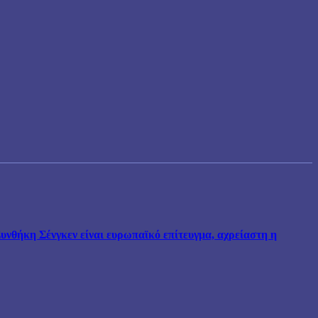
νθήκη Σένγκεν είναι ευρωπαϊκό επίτευγμα, αχρείαστη η