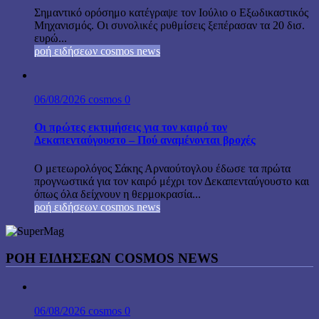
Σημαντικό ορόσημο κατέγραψε τον Ιούλιο ο Εξωδικαστικός
Μηχανισμός. Οι συνολικές ρυθμίσεις ξεπέρασαν τα 20 δισ.
ευρώ...
ροή ειδήσεων cosmos news
06/08/2026
cosmos
0
Οι πρώτες εκτιμήσεις για τον καιρό τον
Δεκαπενταύγουστο – Πού αναμένονται βροχές
Ο μετεωρολόγος Σάκης Αρναούτογλου έδωσε τα πρώτα
προγνωστικά για τον καιρό μέχρι τον Δεκαπενταύγουστο και
όπως όλα δείχνουν η θερμοκρασία...
ροή ειδήσεων cosmos news
ΡΟΉ ΕΙΔΉΣΕΩΝ COSMOS NEWS
06/08/2026
cosmos
0