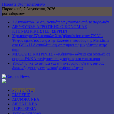
Περάστε στο περιεχόμενο
Παρασκευή, 7 Αυγούστου, 2026
ροή ειδήσεων
7 Αυγούστου Τα σημαντικότερα γεγονότα από το παρελθόν
ΔΙΕΥΘΥΝΣΗ ΑΓΡΟΤΙΚΗΣ ΟΙΚΟΝΟΜΙΑΣ
ΚΤΗΝΙΑΤΡΙΚΗΣ Π.Ε. ΣΕΡΡΩΝ
Υφυπουργός Εξωτερικών Χατζηβασιλείου στον ΣΚΑΪ -
Ψήφος εμπιστοσύνης στην Ελλάδα η είσοδος της Meridiam
στο GSI - Η Αντιπολίτευση να αφήσει τις μικρότητες στην
άκρη
ΜΙΧΑΛΗΣ ΚΑΤΡΙΝΗΣ - «Κόκκινα» δάνεια και οφειλές σε
εφορία-ΕΦΚΑ «πνίγουν» επιχειρήσεις και νοικοκυριά
Υποβλήθηκε το αίτημα για την ενεργοποίηση της ρήτρας
διαφυγής για την ενεργειακή ανθεκτικότητα
Ροή ειδήσεων
ΕΙΔΗΣΕΙΣ
ΔΙΑΦΟΡΑ ΝΕΑ
ΔΙΕΘΝΗ ΝΕΑ
ΠΕΡΙΦΕΡΕΙΑ
Υγεία – Διατροφή