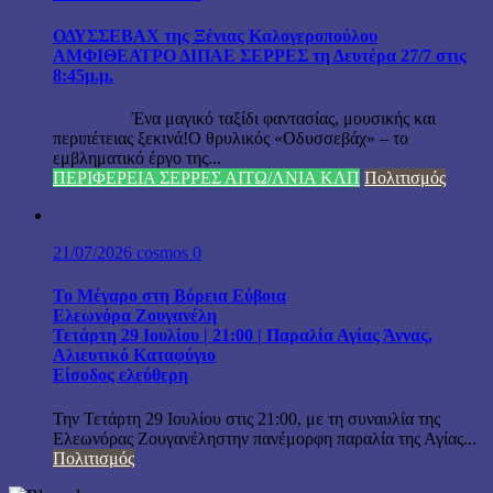
ΟΔΥΣΣΕΒΑΧ της Ξένιας Καλογεροπούλου
ΑΜΦΙΘΕΑΤΡΟ ΔΙΠΑΕ ΣΕΡΡΕΣ τη Δευτέρα 27/7 στις
8:45μ.μ.
Ένα μαγικό ταξίδι φαντασίας, μουσικής και
περιπέτειας ξεκινά!Ο θρυλικός «Οδυσσεβάχ» – το
εμβληματικό έργο της...
ΠΕΡΙΦΕΡΕΙΑ ΣΕΡΡΕΣ ΑΙΤΩ/ΛΝΙΑ ΚΛΠ
Πολιτισμός
21/07/2026
cosmos
0
Το Μέγαρο στη Βόρεια Εύβοια
Ελεωνόρα Ζουγανέλη
Τετάρτη 29 Ιουλίου | 21:00 | Παραλία Αγίας Άννας,
Αλιευτικό Καταφύγιο
Είσοδος ελεύθερη
Την Τετάρτη 29 Ιουλίου στις 21:00, με τη συναυλία της
Ελεωνόρας Ζουγανέληστην πανέμορφη παραλία της Αγίας...
Πολιτισμός