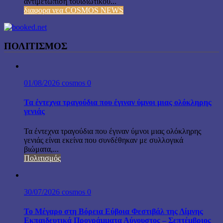
αντιμετώπιση τουιδιωτικού...
διαφορα νεα COSMOS NEWS
ΠΟΛΙΤΙΣΜΟΣ
01/08/2026
cosmos
0
Τα έντεχνα τραγούδια που έγιναν ύμνοι μιας ολόκληρης
γενιάς
Τα έντεχνα τραγούδια που έγιναν ύμνοι μιας ολόκληρης
γενιάς είναι εκείνα που συνδέθηκαν με συλλογικά
βιώματα,...
Πολιτισμός
30/07/2026
cosmos
0
Το Μέγαρο στη Βόρεια Εύβοια Φεστιβάλ της Λίμνης
Εκπαιδευτικά Προγράμματα Αύγουστος – Σεπτέμβριος