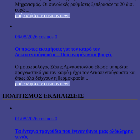
Μηχανισμός. Οι συνολικές ρυθμίσεις ξεπέρασαν τα 20 δισ.
ευρώ...
ροή ειδήσεων cosmos news
06/08/2026
cosmos
0
Οι πρώτες εκτιμήσεις για τον καιρό τον
Δεκαπενταύγουστο – Πού αναμένονται βροχές
Ο μετεωρολόγος Σάκης Αρναούτογλου έδωσε τα πρώτα
προγνωστικά για τον καιρό μέχρι τον Δεκαπενταύγουστο και
όπως όλα δείχνουν η θερμοκρασία...
ροή ειδήσεων cosmos news
ΠΟΛΙΤΙΣΜΟΣ ΕΚΔΗΛΩΣΕΙΣ
01/08/2026
cosmos
0
Τα έντεχνα τραγούδια που έγιναν ύμνοι μιας ολόκληρης
γενιάς