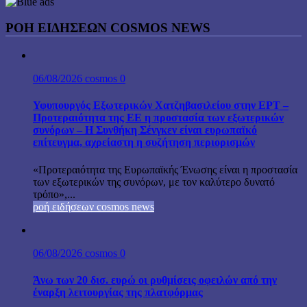
ΡΟΗ ΕΙΔΗΣΕΩΝ COSMOS NEWS
06/08/2026
cosmos
0
Υφυπουργός Εξωτερικών Χατζηβασιλείου στην ΕΡΤ –
Προτεραιότητα της ΕΕ η προστασία των εξωτερικών
συνόρων – Η Συνθήκη Σένγκεν είναι ευρωπαϊκό
επίτευγμα, αχρείαστη η συζήτηση περιορισμών
«Προτεραιότητα της Ευρωπαϊκής Ένωσης είναι η προστασία
των εξωτερικών της συνόρων, με τον καλύτερο δυνατό
τρόπο»,...
ροή ειδήσεων cosmos news
06/08/2026
cosmos
0
Άνω των 20 δισ. ευρώ οι ρυθμίσεις οφειλών από την
έναρξη λειτουργίας της πλατφόρμας