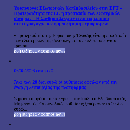
Υφυπουργός Εξωτερικών Χατζηβασιλείου στην ΕΡΤ –
Προτεραιότητα της ΕΕ η προστασία των εξωτερικών
συνόρων – Η Συνθήκη Σένγκεν είναι ευρωπαϊκό
επίτευγμα, αχρείαστη η συζήτηση περιορισμών
«Προτεραιότητα της Ευρωπαϊκής Ένωσης είναι η προστασία
των εξωτερικών της συνόρων, με τον καλύτερο δυνατό
τρόπο»,...
ροή ειδήσεων cosmos news
06/08/2026
cosmos
0
Άνω των 20 δισ. ευρώ οι ρυθμίσεις οφειλών από την
έναρξη λειτουργίας της πλατφόρμας
Σημαντικό ορόσημο κατέγραψε τον Ιούλιο ο Εξωδικαστικός
Μηχανισμός. Οι συνολικές ρυθμίσεις ξεπέρασαν τα 20 δισ.
ευρώ...
ροή ειδήσεων cosmos news