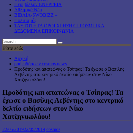
Περιβάλλον-ΕΝΕΡΓΕΙΑ
Αθλητικά Νέα
ΒΙΒΛΙΑ-SWOBIZZ –
Πολιτισμός
TAYTOTHTA ΟΡΟΙ ΧΡΗΣΗΣ ΠΡΟΣΩΠΙΚΑ
ΔΕΔΟΜΕΝΑ ΕΠΙΚΟΙΝΩΝΙΑ
Είστε εδώ:
Αρχική
ροή ειδήσεων cosmos news
Προδότης και απατεώνας ο Τσίπρας! Τα έχωσε ο Βασίλης
Λεβέντης στο κεντρικό δελτίο ειδήσεων στον Νίκο
Χατζηνικολάου!
Προδότης και απατεώνας ο Τσίπρας! Τα
έχωσε ο Βασίλης Λεβέντης στο κεντρικό
δελτίο ειδήσεων στον Νίκο
Χατζηνικολάου!
22/05/2019
22/05/2019
cosmos