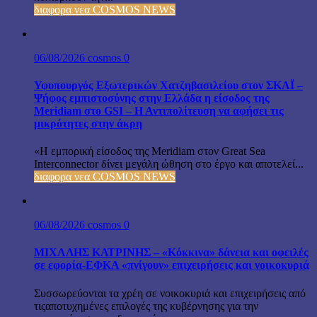
διαφορα νεα COSMOS NEWS
06/08/2026
cosmos
0
Υφυπουργός Εξωτερικών Χατζηβασιλείου στον ΣΚΑΪ –
Ψήφος εμπιστοσύνης στην Ελλάδα η είσοδος της
Meridiam στο GSI – Η Αντιπολίτευση να αφήσει τις
μικρότητες στην άκρη
«Η εμπορική είσοδος της Meridiam στον Great Sea
Interconnector δίνει μεγάλη ώθηση στο έργο και αποτελεί...
διαφορα νεα COSMOS NEWS
06/08/2026
cosmos
0
ΜΙΧΑΛΗΣ ΚΑΤΡΙΝΗΣ – «Κόκκινα» δάνεια και οφειλές
σε εφορία-ΕΦΚΑ «πνίγουν» επιχειρήσεις και νοικοκυριά
Συσσωρεύονται τα χρέη σε νοικοκυριά και επιχειρήσεις από
τιςαποτυχημένες επιλογές της κυβέρνησης για την