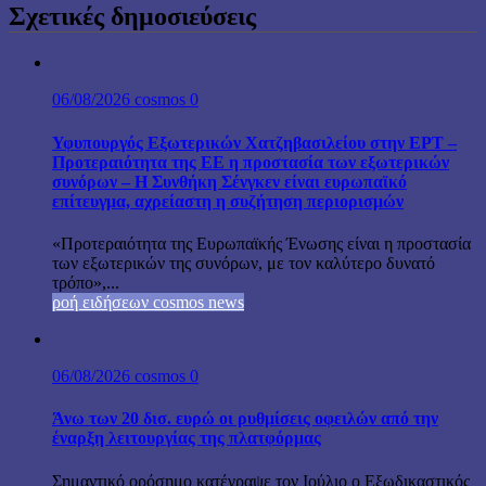
Σχετικές δημοσιεύσεις
06/08/2026
cosmos
0
Υφυπουργός Εξωτερικών Χατζηβασιλείου στην ΕΡΤ –
Προτεραιότητα της ΕΕ η προστασία των εξωτερικών
συνόρων – Η Συνθήκη Σένγκεν είναι ευρωπαϊκό
επίτευγμα, αχρείαστη η συζήτηση περιορισμών
«Προτεραιότητα της Ευρωπαϊκής Ένωσης είναι η προστασία
των εξωτερικών της συνόρων, με τον καλύτερο δυνατό
τρόπο»,...
ροή ειδήσεων cosmos news
06/08/2026
cosmos
0
Άνω των 20 δισ. ευρώ οι ρυθμίσεις οφειλών από την
έναρξη λειτουργίας της πλατφόρμας
Σημαντικό ορόσημο κατέγραψε τον Ιούλιο ο Εξωδικαστικός