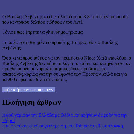
Ο Βασίλης Λεβέντης τα είπε όλα μέσα σε 3 λεπτά στην παρουσία
του κεντρικού δελτίου ειδήσεων του Αντ1
Τόνισε πως έπρεπε να γίνει δημοψήφισμα.
Το απέφυγε ηθελημένα ο προδότης Τσίπρας, είπε ο Βασίλης
Λεβέντης
Όσο κι να προσπάθησε να τον ηρεμήσει ο Νίκος Χατζηνικολάου ,ο
Βασίλης Λεβέντης δεν πήρε τα λόγια του πίσω και κατηγόρησε τον
πρωθυπουργό με χαρακτηρισμούς ,όπως προδότης και
απατεώνας,κυρίως για την συμφωνία των Πρεσπών ,αλλά και για
τα 200 ευρω που δίνει σε πολίτες.
ροή ειδήσεων cosmos news
Πλοήγηση άρθρων
Αφού γέμισαν την Ελλάδα με διόδια ,τα αφήνουν δωρεάν για την
Ψήφο!
3 κι ο κούκος στην συγκέντρωση του Τσίπρα στη θεσσαλονικη.