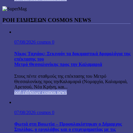
ΡΟΉ ΕΙΔΉΣΕΩΝ COSMOS NEWS
07/08/2026
cosmos
0
Νίκος Ταχιάος: Ξεκινούν τα δοκιμαστικά δρομολόγια της
επέκτασης του
Μετρό Θεσσαλονίκης προς την Καλαμαριά
Στους πέντε σταθμούς της επέκτασης του Μετρό
Θεσσαλονίκης προς τηνΚαλαμαριά (Νομαρχία, Καλαμαριά,
Αρετσού, Νέα Κρήνη, και...
ροή ειδήσεων cosmos news
07/08/2026
cosmos
0
Φωτιά στη Βοιωτία – Προφυλακίστηκαν ο Δήμαρχος
Στυλίδας, ο εργολάβος και ο επιχειρηματίας με τις