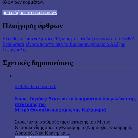
όλων των κομμάτων.
ροή ειδήσεων cosmos news
Πλοήγηση άρθρων
Ελεύθεροι επαγγελματίες: Έξοδος με ευνοϊκή εγκύκλιο του ΕΦΚΑ
Ενθουσιασμένος μπροστά από το Ευρωκοινοβούλιο ο Αλέξης
Γεωργούλης
Σχετικές δημοσιεύσεις
07/08/2026
cosmos
0
Νίκος Ταχιάος: Ξεκινούν τα δοκιμαστικά δρομολόγια της
επέκτασης του
Μετρό Θεσσαλονίκης προς την Καλαμαριά
Στους πέντε σταθμούς της επέκτασης του Μετρό
Θεσσαλονίκης προς τηνΚαλαμαριά (Νομαρχία, Καλαμαριά,
Αρετσού, Νέα Κρήνη, και...