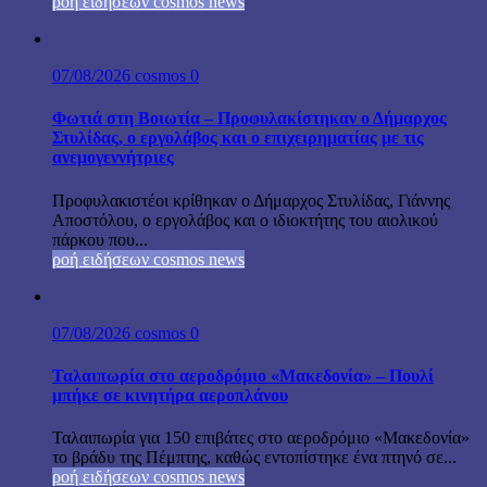
ροή ειδήσεων cosmos news
07/08/2026
cosmos
0
Φωτιά στη Βοιωτία – Προφυλακίστηκαν ο Δήμαρχος
Στυλίδας, ο εργολάβος και ο επιχειρηματίας με τις
ανεμογεννήτριες
Προφυλακιστέοι κρίθηκαν ο Δήμαρχος Στυλίδας, Γιάννης
Αποστόλου, ο εργολάβος και ο ιδιοκτήτης του αιολικού
πάρκου που...
ροή ειδήσεων cosmos news
07/08/2026
cosmos
0
Ταλαιπωρία στο αεροδρόμιο «Μακεδονία» – Πουλί
μπήκε σε κινητήρα αεροπλάνου
Ταλαιπωρία για 150 επιβάτες στο αεροδρόμιο «Μακεδονία»
το βράδυ της Πέμπτης, καθώς εντοπίστηκε ένα πτηνό σε...
ροή ειδήσεων cosmos news