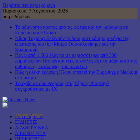
Περάστε στο περιεχόμενο
Παρασκευή, 7 Αυγούστου, 2026
ροή ειδήσεων
Το αδιανόητο κόστος από τις φωτιές και τον καύσωνα σε
Ευρώπη και Ελλάδα
Νίκος Ταχιάος: Ξεκινούν τα δοκιμαστικά δρομολόγια της
επέκτασης του<br>Μετρό Θεσσαλονίκης προς την
Καλαμαριά
Πάνω από 1.500 έλεγχοι σε περισσότερες από 300
παραλίες<br>Drones και νέες τεχνολογίες στη μάχη κατά της
αυθαίρετης κατάληψης του αιγιαλού
Πώς η ολική έκλειψη Ηλίου απειλεί την Ευρώπη με blackout
στο ρεύμα
Τροχαίο με δύο νεκρούς στις Σέρρες: Φορτηγό
συγκρούστηκε με ΙΧ
Ροή ειδήσεων
ΕΙΔΗΣΕΙΣ
ΔΙΑΦΟΡΑ ΝΕΑ
ΔΙΕΘΝΗ ΝΕΑ
ΠΕΡΙΦΕΡΕΙΑ