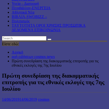
Υγεία – Διατροφή
Περιβάλλον-ΕΝΕΡΓΕΙΑ
Αθλητικά Νέα
ΒΙΒΛΙΑ-SWOBIZZ –
Πολιτισμός
TAYTOTHTA ΟΡΟΙ ΧΡΗΣΗΣ ΠΡΟΣΩΠΙΚΑ
ΔΕΔΟΜΕΝΑ ΕΠΙΚΟΙΝΩΝΙΑ
Είστε εδώ:
Αρχική
ροή ειδήσεων cosmos news
Πρώτη συνεδρίαση της διακομματικής επιτροπής για τις
εθνικές εκλογές της 7ης Ιουλίου
Πρώτη συνεδρίαση της διακομματικής
επιτροπής για τις εθνικές εκλογές της 7ης
Ιουλίου
14/06/2019
14/06/2019
cosmos