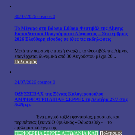
30/07/2026
cosmos
0
Το Μέγαρο στη Βόρεια Εύβοια Φεστιβάλ της Λίμνης
Εκπαιδευτικά Προγράμματα Αύγουστος – Σεπτέμβριος
2026 Ελεύθερη είσοδος σε όλες τις εκδηλώσεις
Μετά την περσινή επιτυχή έναρξη, το Φεστιβάλ της Λίμνης
επανέρχεται δυναμικά από 30 Αυγούστου μέχρι 20...
Πολιτισμός
24/07/2026
cosmos
0
ΟΔΥΣΣΕΒΑΧ της Ξένιας Καλογεροπούλου
ΑΜΦΙΘΕΑΤΡΟ ΔΙΠΑΕ ΣΕΡΡΕΣ τη Δευτέρα 27/7 στις
8:45μ.μ.
Ένα μαγικό ταξίδι φαντασίας, μουσικής και
περιπέτειας ξεκινά!Ο θρυλικός «Οδυσσεβάχ» – το
εμβληματικό έργο της...
ΠΕΡΙΦΕΡΕΙΑ ΣΕΡΡΕΣ ΑΙΤΩ/ΛΝΙΑ ΚΛΠ
Πολιτισμός