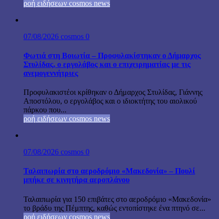
ροή ειδήσεων cosmos news
07/08/2026
cosmos
0
Φωτιά στη Βοιωτία – Προφυλακίστηκαν ο Δήμαρχος
Στυλίδας, ο εργολάβος και ο επιχειρηματίας με τις
ανεμογεννήτριες
Προφυλακιστέοι κρίθηκαν ο Δήμαρχος Στυλίδας, Γιάννης
Αποστόλου, ο εργολάβος και ο ιδιοκτήτης του αιολικού
πάρκου που...
ροή ειδήσεων cosmos news
07/08/2026
cosmos
0
Ταλαιπωρία στο αεροδρόμιο «Μακεδονία» – Πουλί
μπήκε σε κινητήρα αεροπλάνου
Ταλαιπωρία για 150 επιβάτες στο αεροδρόμιο «Μακεδονία»
το βράδυ της Πέμπτης, καθώς εντοπίστηκε ένα πτηνό σε...
ροή ειδήσεων cosmos news