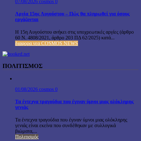
07/08/2026
cosmos
0
Αργία 15ης Αυγούστου – Πώς θα πληρωθεί για όσους
εργάζονται
Η 15η Αυγούστου ανήκει στις υποχρεωτικές αργίες (άρθρο
60 Ν. 4808/2021, άρθρο 203 ΠΔ 62/2025) κατά...
διαφορα νεα COSMOS NEWS
ΠΟΛΙΤΙΣΜΟΣ
01/08/2026
cosmos
0
Τα έντεχνα τραγούδια που έγιναν ύμνοι μιας ολόκληρης
γενιάς
Τα έντεχνα τραγούδια που έγιναν ύμνοι μιας ολόκληρης
γενιάς είναι εκείνα που συνδέθηκαν με συλλογικά
βιώματα,...
Πολιτισμός