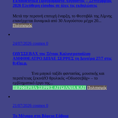
Εκπαιδευτικά Προγράμματα Αύγουστος – Σεπτέμβριος
2026 Ελεύθερη είσοδος σε όλες τις εκδηλώσεις
Μετά την περσινή επιτυχή έναρξη, το Φεστιβάλ της Λίμνης
επανέρχεται δυναμικά από 30 Αυγούστου μέχρι 20...
Πολιτισμός
24/07/2026
cosmos
0
ΟΔΥΣΣΕΒΑΧ της Ξένιας Καλογεροπούλου
ΑΜΦΙΘΕΑΤΡΟ ΔΙΠΑΕ ΣΕΡΡΕΣ τη Δευτέρα 27/7 στις
8:45μ.μ.
Ένα μαγικό ταξίδι φαντασίας, μουσικής και
περιπέτειας ξεκινά!Ο θρυλικός «Οδυσσεβάχ» – το
εμβληματικό έργο της...
ΠΕΡΙΦΕΡΕΙΑ ΣΕΡΡΕΣ ΑΙΤΩ/ΛΝΙΑ ΚΛΠ
Πολιτισμός
21/07/2026
cosmos
0
Το Μέγαρο στη Βόρεια Εύβοια