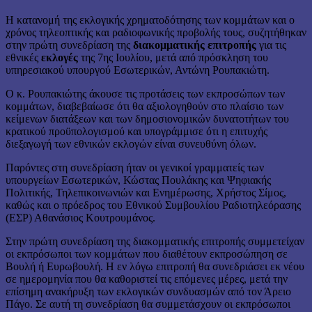
Η κατανομή της εκλογικής χρηματοδότησης των κομμάτων και ο
χρόνος τηλεοπτικής και ραδιοφωνικής προβολής τους, συζητήθηκαν
στην πρώτη συνεδρίαση της
διακομματικής επιτροπής
για τις
εθνικές
εκλογές
της 7ης Ιουλίου, μετά από πρόσκληση του
υπηρεσιακού υπουργού Εσωτερικών, Αντώνη Ρουπακιώτη.
Ο κ. Ρουπακιώτης άκουσε τις προτάσεις των εκπροσώπων των
κομμάτων, διαβεβαίωσε ότι θα αξιολογηθούν στο πλαίσιο των
κείμενων διατάξεων και των δημοσιονομικών δυνατοτήτων του
κρατικού προϋπολογισμού και υπογράμμισε ότι η επιτυχής
διεξαγωγή των εθνικών εκλογών είναι συνευθύνη όλων.
Παρόντες στη συνεδρίαση ήταν οι γενικοί γραμματείς των
υπουργείων Εσωτερικών, Κώστας Πουλάκης και Ψηφιακής
Πολιτικής, Τηλεπικοινωνιών και Ενημέρωσης, Χρήστος Σίμος,
καθώς και ο πρόεδρος του Εθνικού Συμβουλίου Ραδιοτηλεόρασης
(ΕΣΡ) Αθανάσιος Κουτρουμάνος.
Στην πρώτη συνεδρίαση της διακομματικής επιτροπής συμμετείχαν
οι εκπρόσωποι των κομμάτων που διαθέτουν εκπροσώπηση σε
Βουλή ή Ευρωβουλή. Η εν λόγω επιτροπή θα συνεδριάσει εκ νέου
σε ημερομηνία που θα καθοριστεί τις επόμενες μέρες, μετά την
επίσημη ανακήρυξη των εκλογικών συνδυασμών από τον Άρειο
Πάγο. Σε αυτή τη συνεδρίαση θα συμμετάσχουν οι εκπρόσωποι