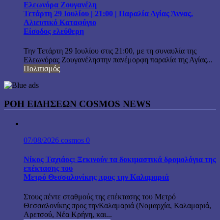
Ελεωνόρα Ζουγανέλη
Τετάρτη 29 Ιουλίου | 21:00 | Παραλία Αγίας Άννας,
Αλιευτικό Καταφύγιο
Είσοδος ελεύθερη
Την Τετάρτη 29 Ιουλίου στις 21:00, με τη συναυλία της
Ελεωνόρας Ζουγανέληστην πανέμορφη παραλία της Αγίας...
Πολιτισμός
ΡΟΗ ΕΙΔΗΣΕΩΝ COSMOS NEWS
07/08/2026
cosmos
0
Νίκος Ταχιάος: Ξεκινούν τα δοκιμαστικά δρομολόγια της
επέκτασης του
Μετρό Θεσσαλονίκης προς την Καλαμαριά
Στους πέντε σταθμούς της επέκτασης του Μετρό
Θεσσαλονίκης προς τηνΚαλαμαριά (Νομαρχία, Καλαμαριά,
Αρετσού, Νέα Κρήνη, και...