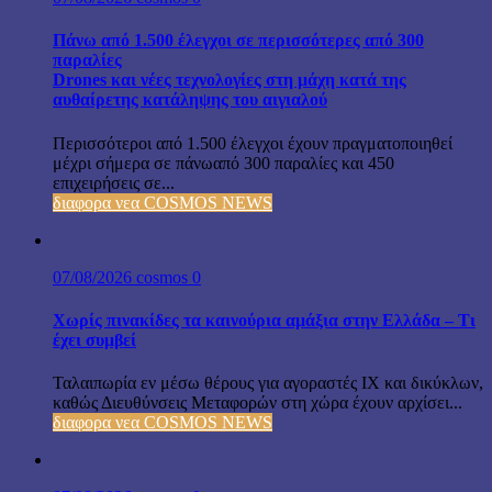
Πάνω από 1.500 έλεγχοι σε περισσότερες από 300
παραλίες
Drones και νέες τεχνολογίες στη μάχη κατά της
αυθαίρετης κατάληψης του αιγιαλού
Περισσότεροι από 1.500 έλεγχοι έχουν πραγματοποιηθεί
μέχρι σήμερα σε πάνωαπό 300 παραλίες και 450
επιχειρήσεις σε...
διαφορα νεα COSMOS NEWS
07/08/2026
cosmos
0
Χωρίς πινακίδες τα καινούρια αμάξια στην Ελλάδα – Τι
έχει συμβεί
Ταλαιπωρία εν μέσω θέρους για αγοραστές ΙΧ και δικύκλων,
καθώς Διευθύνσεις Μεταφορών στη χώρα έχουν αρχίσει...
διαφορα νεα COSMOS NEWS