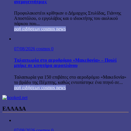
ανεμογεννήτριες
Προφυλακιστέοι κρίθηκαν ο Δήμαρχος Στυλίδας, Γιάννης
Αποστόλου, ο εργολάβος και ο ιδιοκτήτης του αιολικού
πάρκου που...
ροή ειδήσεων cosmos news
07/08/2026
cosmos
0
Ταλαιπωρία στο αεροδρόμιο «Μακεδονία» – Πουλί
μπήκε σε κινητήρα αεροπλάνου
Ταλαιπωρία για 150 επιβάτες στο αεροδρόμιο «Μακεδονία»
το βράδυ της Πέμπτης, καθώς εντοπίστηκε ένα πτηνό σε...
ροή ειδήσεων cosmos news
ΕΛΛΑΔΑ
07/08/2026
cosmos
0