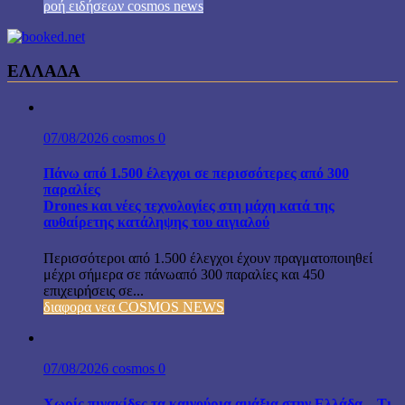
ροή ειδήσεων cosmos news
ΕΛΛΑΔΑ
07/08/2026
cosmos
0
Πάνω από 1.500 έλεγχοι σε περισσότερες από 300
παραλίες
Drones και νέες τεχνολογίες στη μάχη κατά της
αυθαίρετης κατάληψης του αιγιαλού
Περισσότεροι από 1.500 έλεγχοι έχουν πραγματοποιηθεί
μέχρι σήμερα σε πάνωαπό 300 παραλίες και 450
επιχειρήσεις σε...
διαφορα νεα COSMOS NEWS
07/08/2026
cosmos
0
Χωρίς πινακίδες τα καινούρια αμάξια στην Ελλάδα – Τι