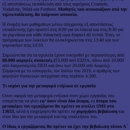
εξ αποστάσεως εκπαίδευση από τους παρόχους Cosmote,
Vodafone, Wind και Forthnet.
Μαθητές που απουσιάζουν από την
τηλεκπαίδευση, θα παίρνουν απουσία.
Η έναρξη των μαθημάτων μέσω σύγχρονης εξ αποστάσεως
εκπαίδευσης έχει οριστεί στις 8:00 για τα λύκεια και στις 8:30 για
τα γυμνάσια και κάθε διδακτική ώρα διαρκεί 40 λεπτά. Έτσι, το
πρόγραμμα των λυκείων θα ολοκληρώνεται στις 13:40 και των
γυμνασίων στις 14:10.
Σημειώνεται ότι τα σχολεία έχουν ενισχυθεί με περισσότερες από
80.000 φορητές συσκευές (
53.000 από ΕΣΠΑ, πάνω από 10.000
από διαγωνισμούς ΠΕΠ και άνω των 20.000 από δωρεές).
Σύμφωνα με το υπουργείο, τον Ιούλιο του 2019, ο αριθμός των
φορητών συσκευών ανερχόταν στις περίπου 4.500.
Τι ισχύει για την μεταφορά ενήλικα σε εργασία
Οσον αφορά την μεταφορά ενήλικα στον χώρο εργασίας του
επιτρέπεται να γίνει
εφ’ όσον είναι δύο άτομα,
το
άτομο που
μεταφέρει τον εργαζόμενο θα πρέπει να στείλει SMS στο
13033
, αλλά η επιχείρηση θα πρέπει να
χορηγήσει βεβαίωση
και
στον ίδιο για την μεταφορά του/της υπαλλήλου του.
Ο ίδιος ο εργαζόμενος θα πρέπει να έχει την βεβαίωση τύπου Α΄