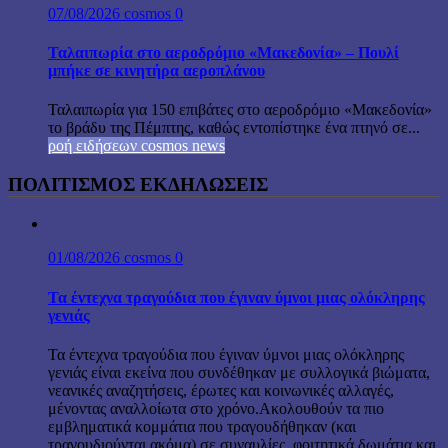
07/08/2026
cosmos
0
Ταλαιπωρία στο αεροδρόμιο «Μακεδονία» – Πουλί
μπήκε σε κινητήρα αεροπλάνου
Ταλαιπωρία για 150 επιβάτες στο αεροδρόμιο «Μακεδονία»
το βράδυ της Πέμπτης, καθώς εντοπίστηκε ένα πτηνό σε...
ροή ειδήσεων cosmos news
ΠΟΛΙΤΙΣΜΟΣ ΕΚΔΗΛΩΣΕΙΣ
01/08/2026
cosmos
0
Τα έντεχνα τραγούδια που έγιναν ύμνοι μιας ολόκληρης
γενιάς
Τα έντεχνα τραγούδια που έγιναν ύμνοι μιας ολόκληρης
γενιάς είναι εκείνα που συνδέθηκαν με συλλογικά βιώματα,
νεανικές αναζητήσεις, έρωτες και κοινωνικές αλλαγές,
μένοντας αναλλοίωτα στο χρόνο.Ακολουθούν τα πιο
εμβληματικά κομμάτια που τραγουδήθηκαν (και
τραγουδιούνται ακόμα) σε συναυλίες, φοιτητικά δωμάτια και