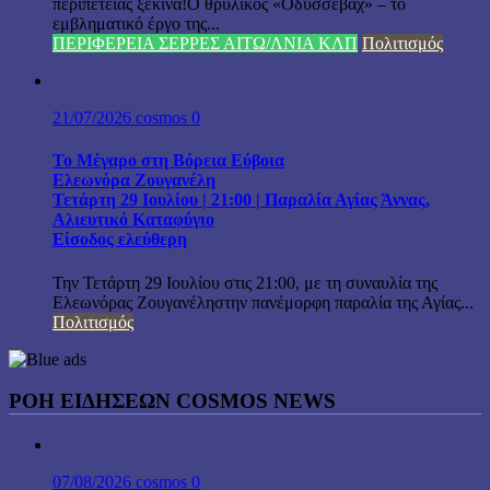
περιπέτειας ξεκινά!Ο θρυλικός «Οδυσσεβάχ» – το
εμβληματικό έργο της...
ΠΕΡΙΦΕΡΕΙΑ ΣΕΡΡΕΣ ΑΙΤΩ/ΛΝΙΑ ΚΛΠ
Πολιτισμός
21/07/2026
cosmos
0
Το Μέγαρο στη Βόρεια Εύβοια
Ελεωνόρα Ζουγανέλη
Τετάρτη 29 Ιουλίου | 21:00 | Παραλία Αγίας Άννας,
Αλιευτικό Καταφύγιο
Είσοδος ελεύθερη
Την Τετάρτη 29 Ιουλίου στις 21:00, με τη συναυλία της
Ελεωνόρας Ζουγανέληστην πανέμορφη παραλία της Αγίας...
Πολιτισμός
ΡΟΗ ΕΙΔΗΣΕΩΝ COSMOS NEWS
07/08/2026
cosmos
0