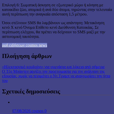
Επιλογή 6: Σωματική άσκηση σε εξωτερικό χώρο ή κίνηση με
κατοικίδιο ζώο, ατομικά ή ανά δύο άτομα, τηρώντας στην τελευταία
αυτή περίπτωση την αναγκαία απόσταση 1,5 μέτρου.
Όσοι στέλνουν SMS θα λαμβάνουν ως απάντηση: Μετακίνηση
κενό Χ κενό Όνομα Επίθετο κενό Διεύθυνση Κατοικίας. Σε
περίπτωση ελέγχου, θα πρέπει να δείχνουν το SMS μαζί με την
αστυνομική ταυτότητα.
ροή ειδήσεων cosmos news
Πλοήγηση άρθρων
«Ηλεκτρονικό κουδούνι» για γυμνάσια και λύκεια από σήμερα
Ο Τζο Μπάιντεν αρχίζει την προετοιμασία για την ανάληψη της
εξουσίας, χωρίς να περιμένει ο Ντ.Τραμπ να αναγνωρίσει την ήττα
του
Σχετικές δημοσιεύσεις
07/08/2026
cosmos
0