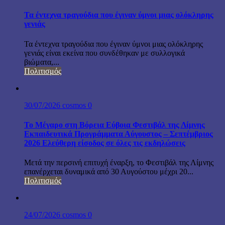
Τα έντεχνα τραγούδια που έγιναν ύμνοι μιας ολόκληρης
γενιάς
Τα έντεχνα τραγούδια που έγιναν ύμνοι μιας ολόκληρης
γενιάς είναι εκείνα που συνδέθηκαν με συλλογικά
βιώματα,...
Πολιτισμός
30/07/2026
cosmos
0
Το Μέγαρο στη Βόρεια Εύβοια Φεστιβάλ της Λίμνης
Εκπαιδευτικά Προγράμματα Αύγουστος – Σεπτέμβριος
2026 Ελεύθερη είσοδος σε όλες τις εκδηλώσεις
Μετά την περσινή επιτυχή έναρξη, το Φεστιβάλ της Λίμνης
επανέρχεται δυναμικά από 30 Αυγούστου μέχρι 20...
Πολιτισμός
24/07/2026
cosmos
0