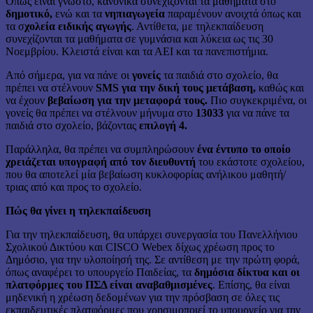
Όπως είναι γνωστό, κανονικά συνεχίζονται τα μαθήματα στο
δημοτικό,
ενώ και τα
νηπιαγωγεία
παραμένουν ανοιχτά όπως και
τα σ
χολεία ειδικής αγωγής
. Αντίθετα, με τηλεκπαίδευση
συνεχίζονται τα μαθήματα σε γυμνάσια και λύκεια ως τις 30
Νοεμβρίου. Κλειστά είναι και τα ΑΕΙ και τα πανεπιστήμια.
Από σήμερα, για να πάνε οι
γονείς
τα παιδιά στο σχολείο, θα
πρέπει να στέλνουν
SMS για την δική τους μετάβαση,
καθώς και
να έχουν
βεβαίωση για την μεταφορά τους.
Πιο συγκεκριμένα, οι
γονείς θα πρέπει να στέλνουν μήνυμα στο
13033
για να πάνε τα
παιδιά στο σχολείο, βάζοντας
επιλογή 4.
Παράλληλα, θα πρέπει να συμπληρώσουν
ένα έντυπο το οποίο
χρειάζεται υπογραφή από τον διευθυντή
του εκάστοτε σχολείου,
που θα αποτελεί μία βεβαίωση κυκλοφορίας ανήλικου μαθητή/
τριας από και προς το σχολείο.
Πώς θα γίνει η τηλεκπαίδευση
Για την τηλεκπαίδευση, θα υπάρχει συνεργασία του Πανελλήνιου
Σχολικού Δικτύου και CISCO Webex δίχως χρέωση προς το
Δημόσιο, για την υλοποίησή της. Σε αντίθεση με την πρώτη φορά,
όπως αναφέρει το υπουργείο Παιδείας, τα
δημόσια δίκτυα και οι
πλατφόρμες του ΠΣΔ είναι αναβαθμισμένες
. Επίσης, θα είναι
μηδενική η χρέωση δεδομένων για την πρόσβαση σε όλες τις
εκπαιδευτικές πλατφόρμες που χρησιμοποιεί το υπουργείο για την