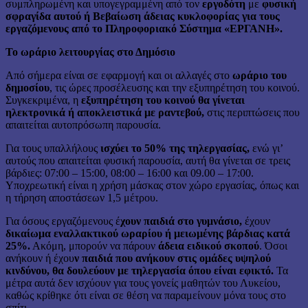
συμπληρωμένη και υπογεγραμμένη από τον
εργοδότη
με
φυσική
σφραγίδα αυτού ή Βεβαίωση άδειας κυκλοφορίας για τους
εργαζόμενους από το Πληροφοριακό Σύστημα «ΕΡΓΑΝΗ».
Το ωράριο λειτουργίας στο Δημόσιο
Από σήμερα είναι σε εφαρμογή και οι αλλαγές στο
ωράριο του
δημοσίου
, τις ώρες προσέλευσης και την εξυπηρέτηση του κοινού.
Συγκεκριμένα, η
εξυπηρέτηση του κοινού θα γίνεται
ηλεκτρονικά ή αποκλειστικά με ραντεβού,
στις περιπτώσεις που
απαιτείται αυτοπρόσωπη παρουσία.
Για τους υπαλλήλους
ισχύει το 50% της τηλεργασίας,
ενώ γι’
αυτούς που απαιτείται φυσική παρουσία, αυτή θα γίνεται σε τρεις
βάρδιες: 07:00 – 15:00, 08:00 – 16:00 και 09.00 – 17:00.
Υποχρεωτική είναι η χρήση μάσκας στον χώρο εργασίας, όπως και
η τήρηση αποστάσεων 1,5 μέτρου.
Για όσους εργαζόμενους έ
χουν παιδιά στο γυμνάσιο,
έχουν
δικαίωμα εναλλακτικού ωραρίου ή μειωμένης βάρδιας κατά
25%.
Ακόμη, μπορούν να πάρουν
άδεια ειδικού σκοπού
. Όσοι
ανήκουν ή έχου
ν παιδιά που ανήκουν στις ομάδες υψηλού
κινδύνου, θα δουλεύουν με τηλεργασία όπου είναι εφικτό.
Τα
μέτρα αυτά δεν ισχύουν για τους γονείς μαθητών του Λυκείου,
καθώς κρίθηκε ότι είναι σε θέση να παραμείνουν μόνα τους στο
σπίτι.