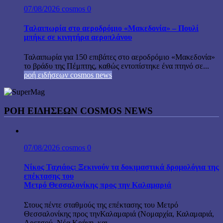
07/08/2026
cosmos
0
Ταλαιπωρία στο αεροδρόμιο «Μακεδονία» – Πουλί
μπήκε σε κινητήρα αεροπλάνου
Ταλαιπωρία για 150 επιβάτες στο αεροδρόμιο «Μακεδονία»
το βράδυ της Πέμπτης, καθώς εντοπίστηκε ένα πτηνό σε...
ροή ειδήσεων cosmos news
ΡΟΉ ΕΙΔΉΣΕΩΝ COSMOS NEWS
07/08/2026
cosmos
0
Νίκος Ταχιάος: Ξεκινούν τα δοκιμαστικά δρομολόγια της
επέκτασης του
Μετρό Θεσσαλονίκης προς την Καλαμαριά
Στους πέντε σταθμούς της επέκτασης του Μετρό
Θεσσαλονίκης προς τηνΚαλαμαριά (Νομαρχία, Καλαμαριά,
Αρετσού, Νέα Κρήνη, και...