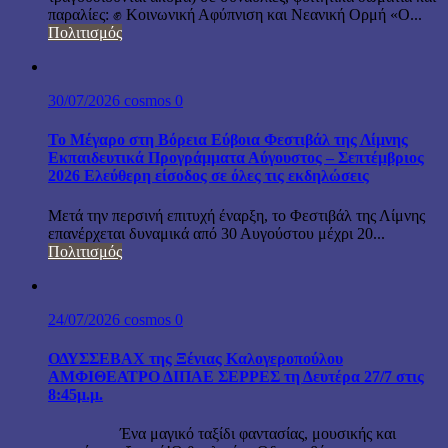
παραλίες: ✊ Κοινωνική Αφύπνιση και Νεανική Ορμή «Ο...
Πολιτισμός
30/07/2026
cosmos
0
Το Μέγαρο στη Βόρεια Εύβοια Φεστιβάλ της Λίμνης
Εκπαιδευτικά Προγράμματα Αύγουστος – Σεπτέμβριος
2026 Ελεύθερη είσοδος σε όλες τις εκδηλώσεις
Μετά την περσινή επιτυχή έναρξη, το Φεστιβάλ της Λίμνης
επανέρχεται δυναμικά από 30 Αυγούστου μέχρι 20...
Πολιτισμός
24/07/2026
cosmos
0
ΟΔΥΣΣΕΒΑΧ της Ξένιας Καλογεροπούλου
ΑΜΦΙΘΕΑΤΡΟ ΔΙΠΑΕ ΣΕΡΡΕΣ τη Δευτέρα 27/7 στις
8:45μ.μ.
Ένα μαγικό ταξίδι φαντασίας, μουσικής και