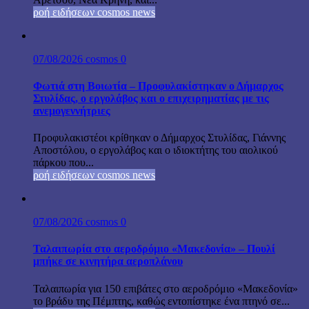
ροή ειδήσεων cosmos news
07/08/2026
cosmos
0
Φωτιά στη Βοιωτία – Προφυλακίστηκαν ο Δήμαρχος
Στυλίδας, ο εργολάβος και ο επιχειρηματίας με τις
ανεμογεννήτριες
Προφυλακιστέοι κρίθηκαν ο Δήμαρχος Στυλίδας, Γιάννης
Αποστόλου, ο εργολάβος και ο ιδιοκτήτης του αιολικού
πάρκου που...
ροή ειδήσεων cosmos news
07/08/2026
cosmos
0
Ταλαιπωρία στο αεροδρόμιο «Μακεδονία» – Πουλί
μπήκε σε κινητήρα αεροπλάνου
Ταλαιπωρία για 150 επιβάτες στο αεροδρόμιο «Μακεδονία»
το βράδυ της Πέμπτης, καθώς εντοπίστηκε ένα πτηνό σε...