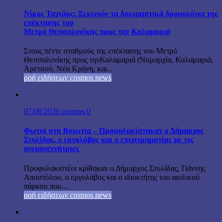
Νίκος Ταχιάος: Ξεκινούν τα δοκιμαστικά δρομολόγια της
επέκτασης του
Μετρό Θεσσαλονίκης προς την Καλαμαριά
Στους πέντε σταθμούς της επέκτασης του Μετρό
Θεσσαλονίκης προς τηνΚαλαμαριά (Νομαρχία, Καλαμαριά,
Αρετσού, Νέα Κρήνη, και...
ροή ειδήσεων cosmos news
07/08/2026
cosmos
0
Φωτιά στη Βοιωτία – Προφυλακίστηκαν ο Δήμαρχος
Στυλίδας, ο εργολάβος και ο επιχειρηματίας με τις
ανεμογεννήτριες
Προφυλακιστέοι κρίθηκαν ο Δήμαρχος Στυλίδας, Γιάννης
Αποστόλου, ο εργολάβος και ο ιδιοκτήτης του αιολικού
πάρκου που...
ροή ειδήσεων cosmos news