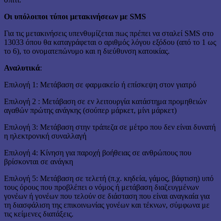
Οι υπόλοιποι τύποι μετακινήσεων με SMS
Για τις μετακινήσεις υπενθυμίζεται πως πρέπει να σταλεί SMS στο
13033 όπου θα καταγράφεται ο αριθμός λόγου εξόδου (από το 1 ως
το 6), το ονοματεπώνυμο και η διεύθυνση κατοικίας.
Αναλυτικά
:
Επιλογή 1: Μετάβαση σε φαρμακείο ή επίσκεψη στον γιατρό
Επιλογή 2 : Μετάβαση σε εν λειτουργία κατάστημα προμηθειών
αγαθών πρώτης ανάγκης (σούπερ μάρκετ, μίνι μάρκετ)
Επιλογή 3: Μετάβαση στην τράπεζα σε μέτρο που δεν είναι δυνατή
η ηλεκτρονική συναλλαγή
Επιλογή 4: Κίνηση για παροχή βοήθειας σε ανθρώπους που
βρίσκονται σε ανάγκη
Επιλογή 5: Μετάβαση σε τελετή (π.χ. κηδεία, γάμος, βάφτιση) υπό
τους όρους που προβλέπει ο νόμος ή μετάβαση διαζευγμένων
γονέων ή γονέων που τελούν σε διάσταση που είναι αναγκαία για
τη διασφάλιση της επικοινωνίας γονέων και τέκνων, σύμφωνα με
τις κείμενες διατάξεις.