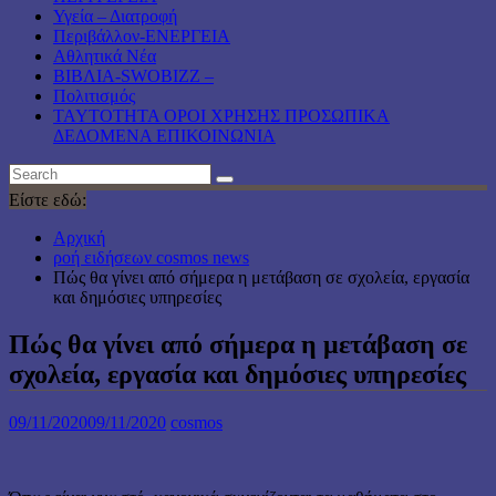
Υγεία – Διατροφή
Περιβάλλον-ΕΝΕΡΓΕΙΑ
Αθλητικά Νέα
ΒΙΒΛΙΑ-SWOBIZZ –
Πολιτισμός
TAYTOTHTA ΟΡΟΙ ΧΡΗΣΗΣ ΠΡΟΣΩΠΙΚΑ
ΔΕΔΟΜΕΝΑ ΕΠΙΚΟΙΝΩΝΙΑ
Είστε εδώ:
Αρχική
ροή ειδήσεων cosmos news
Πώς θα γίνει από σήμερα η μετάβαση σε σχολεία, εργασία
και δημόσιες υπηρεσίες
Πώς θα γίνει από σήμερα η μετάβαση σε
σχολεία, εργασία και δημόσιες υπηρεσίες
09/11/2020
09/11/2020
cosmos