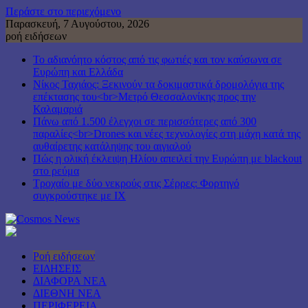
Περάστε στο περιεχόμενο
Παρασκευή, 7 Αυγούστου, 2026
ροή ειδήσεων
Το αδιανόητο κόστος από τις φωτιές και τον καύσωνα σε
Ευρώπη και Ελλάδα
Νίκος Ταχιάος: Ξεκινούν τα δοκιμαστικά δρομολόγια της
επέκτασης του<br>Μετρό Θεσσαλονίκης προς την
Καλαμαριά
Πάνω από 1.500 έλεγχοι σε περισσότερες από 300
παραλίες<br>Drones και νέες τεχνολογίες στη μάχη κατά της
αυθαίρετης κατάληψης του αιγιαλού
Πώς η ολική έκλειψη Ηλίου απειλεί την Ευρώπη με blackout
στο ρεύμα
Τροχαίο με δύο νεκρούς στις Σέρρες: Φορτηγό
συγκρούστηκε με ΙΧ
Ροή ειδήσεων
ΕΙΔΗΣΕΙΣ
ΔΙΑΦΟΡΑ ΝΕΑ
ΔΙΕΘΝΗ ΝΕΑ
ΠΕΡΙΦΕΡΕΙΑ