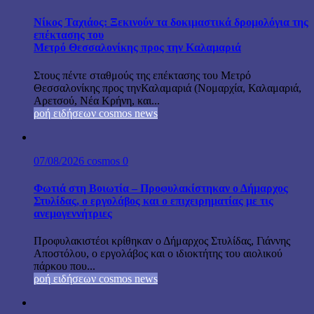
Νίκος Ταχιάος: Ξεκινούν τα δοκιμαστικά δρομολόγια της
επέκτασης του
Μετρό Θεσσαλονίκης προς την Καλαμαριά
Στους πέντε σταθμούς της επέκτασης του Μετρό
Θεσσαλονίκης προς τηνΚαλαμαριά (Νομαρχία, Καλαμαριά,
Αρετσού, Νέα Κρήνη, και...
ροή ειδήσεων cosmos news
07/08/2026
cosmos
0
Φωτιά στη Βοιωτία – Προφυλακίστηκαν ο Δήμαρχος
Στυλίδας, ο εργολάβος και ο επιχειρηματίας με τις
ανεμογεννήτριες
Προφυλακιστέοι κρίθηκαν ο Δήμαρχος Στυλίδας, Γιάννης
Αποστόλου, ο εργολάβος και ο ιδιοκτήτης του αιολικού
πάρκου που...
ροή ειδήσεων cosmos news