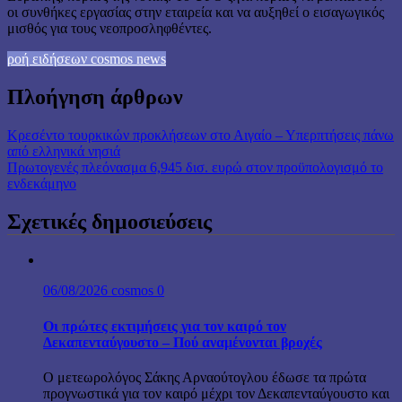
οι συνθήκες εργασίας στην εταιρεία και να αυξηθεί ο εισαγωγικός
μισθός για τους νεοπροσληφθέντες.
ροή ειδήσεων cosmos news
Πλοήγηση άρθρων
Κρεσέντο τουρκικών προκλήσεων στο Αιγαίο – Υπερπτήσεις πάνω
από ελληνικά νησιά
Πρωτογενές πλεόνασμα 6,945 δισ. ευρώ στον προϋπολογισμό το
ενδεκάμηνο
Σχετικές δημοσιεύσεις
06/08/2026
cosmos
0
Οι πρώτες εκτιμήσεις για τον καιρό τον
Δεκαπενταύγουστο – Πού αναμένονται βροχές
Ο μετεωρολόγος Σάκης Αρναούτογλου έδωσε τα πρώτα
προγνωστικά για τον καιρό μέχρι τον Δεκαπενταύγουστο και