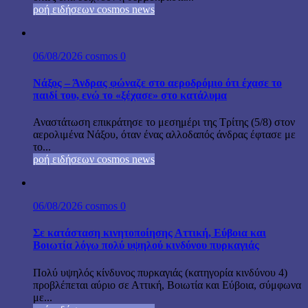
ροή ειδήσεων cosmos news
06/08/2026
cosmos
0
Νάξος – Άνδρας φώναζε στο αεροδρόμιο ότι έχασε το
παιδί του, ενώ το «ξέχασε» στο κατάλυμα
Αναστάτωση επικράτησε το μεσημέρι της Τρίτης (5/8) στον
αερολιμένα Νάξου, όταν ένας αλλοδαπός άνδρας έφτασε με
το...
ροή ειδήσεων cosmos news
06/08/2026
cosmos
0
Σε κατάσταση κινητοποίησης Αττική, Εύβοια και
Βοιωτία λόγω πολύ υψηλού κινδύνου πυρκαγιάς
Πολύ υψηλός κίνδυνος πυρκαγιάς (κατηγορία κινδύνου 4)
προβλέπεται αύριο σε Αττική, Βοιωτία και Εύβοια, σύμφωνα
με...