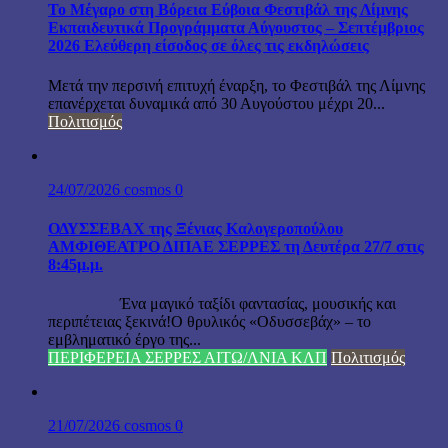
Το Μέγαρο στη Βόρεια Εύβοια Φεστιβάλ της Λίμνης
Εκπαιδευτικά Προγράμματα Αύγουστος – Σεπτέμβριος
2026 Ελεύθερη είσοδος σε όλες τις εκδηλώσεις
Μετά την περσινή επιτυχή έναρξη, το Φεστιβάλ της Λίμνης
επανέρχεται δυναμικά από 30 Αυγούστου μέχρι 20...
Πολιτισμός
24/07/2026
cosmos
0
ΟΔΥΣΣΕΒΑΧ της Ξένιας Καλογεροπούλου
ΑΜΦΙΘΕΑΤΡΟ ΔΙΠΑΕ ΣΕΡΡΕΣ τη Δευτέρα 27/7 στις
8:45μ.μ.
Ένα μαγικό ταξίδι φαντασίας, μουσικής και
περιπέτειας ξεκινά!Ο θρυλικός «Οδυσσεβάχ» – το
εμβληματικό έργο της...
ΠΕΡΙΦΕΡΕΙΑ ΣΕΡΡΕΣ ΑΙΤΩ/ΛΝΙΑ ΚΛΠ
Πολιτισμός
21/07/2026
cosmos
0