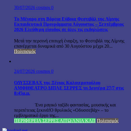
30/07/2026
cosmos
0
Το Μέγαρο στη Βόρεια Εύβοια Φεστιβάλ της Λίμνης
Εκπαιδευτικά Προγράμματα Αύγουστος – Σεπτέμβριος
2026 Ελεύθερη είσοδος σε όλες τις εκδηλώσεις
Μετά την περσινή επιτυχή έναρξη, το Φεστιβάλ της Λίμνης
επανέρχεται δυναμικά από 30 Αυγούστου μέχρι 20...
Πολιτισμός
24/07/2026
cosmos
0
ΟΔΥΣΣΕΒΑΧ της Ξένιας Καλογεροπούλου
ΑΜΦΙΘΕΑΤΡΟ ΔΙΠΑΕ ΣΕΡΡΕΣ τη Δευτέρα 27/7 στις
8:45μ.μ.
Ένα μαγικό ταξίδι φαντασίας, μουσικής και
περιπέτειας ξεκινά!Ο θρυλικός «Οδυσσεβάχ» – το
εμβληματικό έργο της...
ΠΕΡΙΦΕΡΕΙΑ ΣΕΡΡΕΣ ΑΙΤΩ/ΛΝΙΑ ΚΛΠ
Πολιτισμός