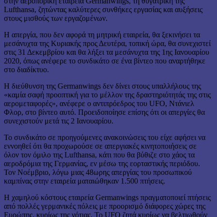
στην αεροπορική εταιρεία Germanwings, τη θυγατρική της
Lufthansa, ζητώντας καλύτερες συνθήκες εργασίας και αυξήσεις
στους μισθούς των εργαζομένων.
Η απεργία, που δεν αφορά τη μητρική εταιρεία, θα ξεκινήσει τα
μεσάνυχτα της Κυριακής προς Δευτέρα, τοπική ώρα, θα συνεχιστεί
στις 31 Δεκεμβρίου και θα λήξει τα μεσάνυχτα της 1ης Ιανουαρίου
2020, όπως ανέφερε το συνδικάτο σε ένα βίντεο που αναρτήθηκε
στο διαδίκτυο.
Η διεύθυνση της Germanwings δεν δίνει στους υπαλλήλους της
«καμία σαφή προοπτική για το μέλλον της δραστηριότητάς της στις
αερομεταφορές», ανέφερε ο αντιπρόεδρος του UFO, Ντάνιελ
Φλορ, στο βίντεο αυτό. Προειδοποίησε επίσης ότι οι απεργίες θα
συνεχιστούν μετά τις 2 Ιανουαρίου.
Το συνδικάτο σε προηγούμενες ανακοινώσεις του είχε αφήσει να
εννοηθεί ότι θα προχωρούσε σε απεργιακές κινητοποιήσεις σε
όλον τον όμιλο της Lufthansa, κάτι που θα βύθιζε στο χάος τα
αεροδρόμια της Γερμανίας, εν μέσω της εορταστικής περιόδου.
Τον Νοέμβριο, λόγω μιας 48ωρης απεργίας του προσωπικού
καμπίνας στην εταιρεία ματαιώθηκαν 1.500 πτήσεις.
Η χαμηλού κόστους εταιρεία Germanwings πραγματοποιεί πτήσεις
από πολλές γερμανικές πόλεις με προορισμό διάφορες χώρες της
Ευρώπης, κυρίως της νότιας. Το UFO ζητά κυρίως να βελτιωθούν