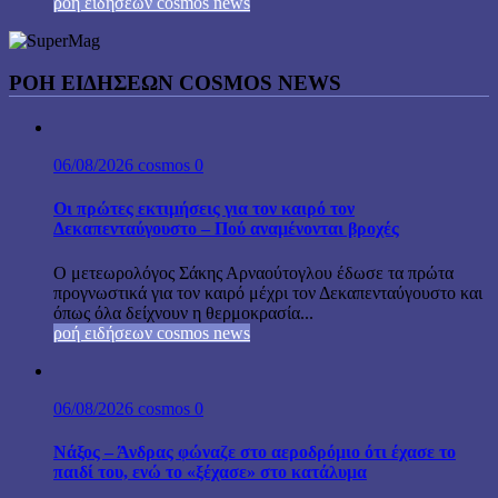
ροή ειδήσεων cosmos news
ΡΟΉ ΕΙΔΉΣΕΩΝ COSMOS NEWS
06/08/2026
cosmos
0
Οι πρώτες εκτιμήσεις για τον καιρό τον
Δεκαπενταύγουστο – Πού αναμένονται βροχές
Ο μετεωρολόγος Σάκης Αρναούτογλου έδωσε τα πρώτα
προγνωστικά για τον καιρό μέχρι τον Δεκαπενταύγουστο και
όπως όλα δείχνουν η θερμοκρασία...
ροή ειδήσεων cosmos news
06/08/2026
cosmos
0
Νάξος – Άνδρας φώναζε στο αεροδρόμιο ότι έχασε το
παιδί του, ενώ το «ξέχασε» στο κατάλυμα