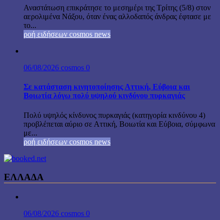
Αναστάτωση επικράτησε το μεσημέρι της Τρίτης (5/8) στον
αερολιμένα Νάξου, όταν ένας αλλοδαπός άνδρας έφτασε με
το...
ροή ειδήσεων cosmos news
06/08/2026
cosmos
0
Σε κατάσταση κινητοποίησης Αττική, Εύβοια και
Βοιωτία λόγω πολύ υψηλού κινδύνου πυρκαγιάς
Πολύ υψηλός κίνδυνος πυρκαγιάς (κατηγορία κινδύνου 4)
προβλέπεται αύριο σε Αττική, Βοιωτία και Εύβοια, σύμφωνα
με...
ροή ειδήσεων cosmos news
ΕΛΛΑΔΑ
06/08/2026
cosmos
0