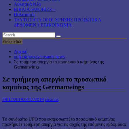
Αθλητικά Νέα
ΒΙΒΛΙΑ-SWOBIZZ –
Πολιτισμός
TAYTOTHTA ΟΡΟΙ ΧΡΗΣΗΣ ΠΡΟΣΩΠΙΚΑ
ΔΕΔΟΜΕΝΑ ΕΠΙΚΟΙΝΩΝΙΑ
Είστε εδώ:
Αρχική
ροή ειδήσεων cosmos news
Σε τριήμερη απεργία το προσωπικό καμπίνας της
Germanwings
Σε τριήμερη απεργία το προσωπικό
καμπίνας της Germanwings
28/12/2019
28/12/2019
cosmos
Το συνδικάτο UFO που εκπροσωπεί το προσωπικό καμπίνας
προκήρυξε τριήμερη απεργία για τις αρχές της επόμενης εβδομάδας