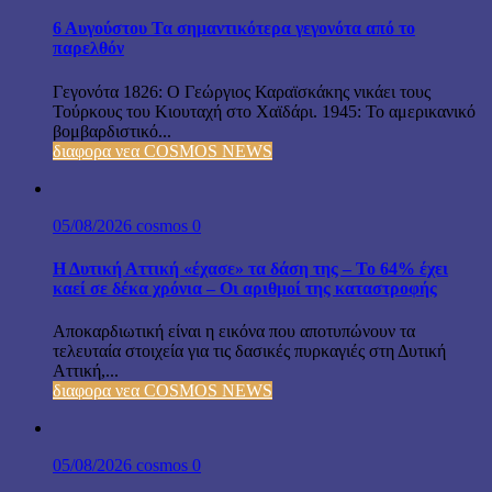
6 Αυγούστου Τα σημαντικότερα γεγονότα από το
παρελθόν
Γεγονότα 1826: Ο Γεώργιος Καραϊσκάκης νικάει τους
Τούρκους του Κιουταχή στο Χαϊδάρι. 1945: Το αμερικανικό
βομβαρδιστικό...
διαφορα νεα COSMOS NEWS
05/08/2026
cosmos
0
Η Δυτική Αττική «έχασε» τα δάση της – Το 64% έχει
καεί σε δέκα χρόνια – Οι αριθμοί της καταστροφής
Αποκαρδιωτική είναι η εικόνα που αποτυπώνουν τα
τελευταία στοιχεία για τις δασικές πυρκαγιές στη Δυτική
Αττική,...
διαφορα νεα COSMOS NEWS
05/08/2026
cosmos
0