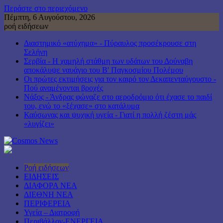
Περάστε στο περιεχόμενο
Πέμπτη, 6 Αυγούστου, 2026
ροή ειδήσεων
Διαστημικό «ατύχημα» - Πύραυλος προσέκρουσε στη
Σελήνη
Σερβία - Η χαμηλή στάθμη των υδάτων του Δούναβη
αποκάλυψε ναυάγιο του Β' Παγκοσμίου Πολέμου
Οι πρώτες εκτιμήσεις για τον καιρό τον Δεκαπενταύγουστο -
Πού αναμένονται βροχές
Νάξος - Άνδρας φώναζε στο αεροδρόμιο ότι έχασε το παιδί
του, ενώ το «ξέχασε» στο κατάλυμα
Καύσωνας και ψυχική υγεία - Γιατί η πολλή ζέστη μάς
«λυγίζει»
Ροή ειδήσεων
ΕΙΔΗΣΕΙΣ
ΔΙΑΦΟΡΑ ΝΕΑ
ΔΙΕΘΝΗ ΝΕΑ
ΠΕΡΙΦΕΡΕΙΑ
Υγεία – Διατροφή
Περιβάλλον-ΕΝΕΡΓΕΙΑ