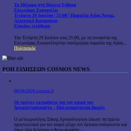
Το Μέγαρο στη Βόρεια Εύβοια
Ελεωνόρα Ζουγανέλη
Τετάρτη 29 Ιουλίου | 21:00 | Παραλία Αγίας Άννας,
Αλιευτικό Καταφύγιο
Είσοδος ελεύθερη
Την Τετάρτη 29 Ιουλίου στις 21:00, με τη συναυλία της
Ελεωνόρας Ζουγανέληστην πανέμορφη παραλία της Αγίας...
Πολιτισμός
ΡΟΗ ΕΙΔΗΣΕΩΝ COSMOS NEWS
06/08/2026
cosmos
0
Οι πρώτες εκτιμήσεις για τον καιρό τον
Δεκαπενταύγουστο – Πού αναμένονται βροχές
Ο μετεωρολόγος Σάκης Αρναούτογλου έδωσε τα πρώτα
προγνωστικά για τον καιρό μέχρι τον Δεκαπενταύγουστο και
όπως όλα δείχνουν η θερμοκρασία...