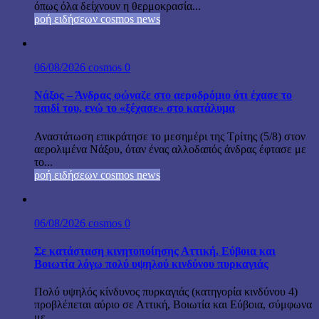
όπως όλα δείχνουν η θερμοκρασία...
ροή ειδήσεων cosmos news
06/08/2026
cosmos
0
Νάξος – Άνδρας φώναζε στο αεροδρόμιο ότι έχασε το
παιδί του, ενώ το «ξέχασε» στο κατάλυμα
Αναστάτωση επικράτησε το μεσημέρι της Τρίτης (5/8) στον
αερολιμένα Νάξου, όταν ένας αλλοδαπός άνδρας έφτασε με
το...
ροή ειδήσεων cosmos news
06/08/2026
cosmos
0
Σε κατάσταση κινητοποίησης Αττική, Εύβοια και
Βοιωτία λόγω πολύ υψηλού κινδύνου πυρκαγιάς
Πολύ υψηλός κίνδυνος πυρκαγιάς (κατηγορία κινδύνου 4)
προβλέπεται αύριο σε Αττική, Βοιωτία και Εύβοια, σύμφωνα
με...