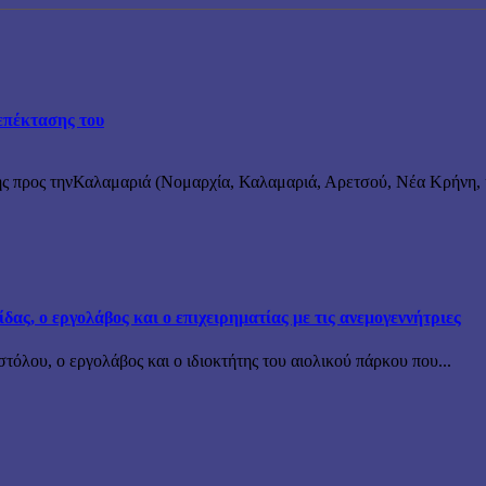
επέκτασης του
ς προς τηνΚαλαμαριά (Νομαρχία, Καλαμαριά, Αρετσού, Νέα Κρήνη, κ
ς, ο εργολάβος και ο επιχειρηματίας με τις ανεμογεννήτριες
όλου, ο εργολάβος και ο ιδιοκτήτης του αιολικού πάρκου που...