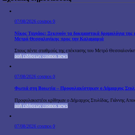
07/08/2026
cosmos
0
Νίκος Ταχιάος: Ξεκινούν τα δοκιμαστικά δρομολόγια της 
Μετρό Θεσσαλονίκης προς την Καλαμαριά
Στους πέντε σταθμούς της επέκτασης του Μετρό Θεσσαλονίκη
ροή ειδήσεων cosmos news
07/08/2026
cosmos
0
Φωτιά στη Βοιωτία – Προφυλακίστηκαν ο Δήμαρχος Στυλίδα
Προφυλακιστέοι κρίθηκαν ο Δήμαρχος Στυλίδας, Γιάννης Αποστ
ροή ειδήσεων cosmos news
07/08/2026
cosmos
0