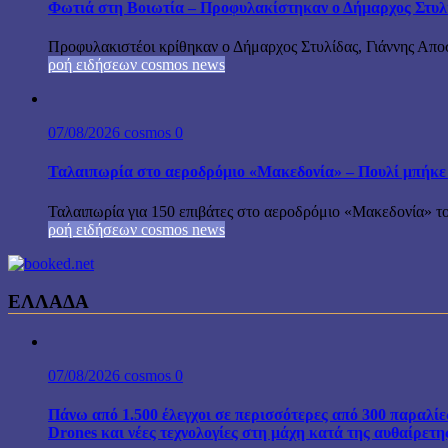
Φωτιά στη Βοιωτία – Προφυλακίστηκαν ο Δήμαρχος Στυλίδα
Προφυλακιστέοι κρίθηκαν ο Δήμαρχος Στυλίδας, Γιάννης Αποστ
ροή ειδήσεων cosmos news
07/08/2026
cosmos
0
Ταλαιπωρία στο αεροδρόμιο «Μακεδονία» – Πουλί μπήκε
Ταλαιπωρία για 150 επιβάτες στο αεροδρόμιο «Μακεδονία» το
ροή ειδήσεων cosmos news
ΕΛΛΑΔΑ
07/08/2026
cosmos
0
Πάνω από 1.500 έλεγχοι σε περισσότερες από 300 παραλίε
Drones και νέες τεχνολογίες στη μάχη κατά της αυθαίρετ