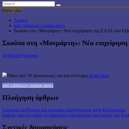
Είστε εδώ:
Αρχική
ροή ειδήσεων cosmos news
Σκούπα στη «Μονμάρτη»: Νέα επιχείρηση της ΕΛΑΣ στα Εξάρ
Σκούπα στη «Μονμάρτη»: Νέα επιχείρηση 
18/04/2019
cosmos
Πάνω από 70 προσαγωγές και μία σύλληψη.
Read more
ροή ειδήσεων cosmos news
Πλοήγηση άρθρων
Γερμανοί τα θύματα του τροχαίου δυστυχήματος στην Πορτογαλία
Ευθείες απειλές κατά του δημάρχου Ηλιούπολης από μέλος του Ρο
Σχετικές δημοσιεύσεις