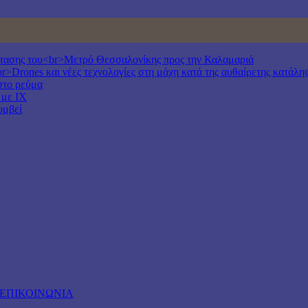
έκτασης του<br>Μετρό Θεσσαλονίκης προς την Καλαμαριά
r>Drones και νέες τεχνολογίες στη μάχη κατά της αυθαίρετης κατάλη
στο ρεύμα
 με ΙΧ
υμβεί
ΕΠΙΚΟΙΝΩΝΙΑ