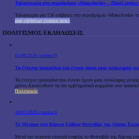
Ταλαιπωρία στο αεροδρόμιο «Μακεδονία» – Πουλί μπήκε
Ταλαιπωρία για 150 επιβάτες στο αεροδρόμιο «Μακεδονία» το
ροή ειδήσεων cosmos news
ΠΟΛΙΤΙΣΜΟΣ ΕΚΔΗΛΩΣΕΙΣ
01/08/2026
cosmos
0
Τα έντεχνα τραγούδια που έγιναν ύμνοι μιας ολόκληρης γε
Τα έντεχνα τραγούδια που έγιναν ύμνοι μιας ολόκληρης γενιάς
χρόνο.Ακολουθούν τα πιο εμβληματικά κομμάτια που τραγουδή
Πολιτισμός
30/07/2026
cosmos
0
Το Μέγαρο στη Βόρεια Εύβοια Φεστιβάλ της Λίμνης Εκπα
Μετά την περσινή επιτυχή έναρξη, το Φεστιβάλ της Λίμνης επ