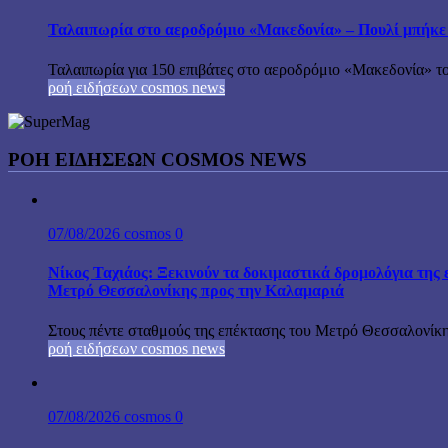
Ταλαιπωρία στο αεροδρόμιο «Μακεδονία» – Πουλί μπήκε
Ταλαιπωρία για 150 επιβάτες στο αεροδρόμιο «Μακεδονία» το
ροή ειδήσεων cosmos news
ΡΟΉ ΕΙΔΉΣΕΩΝ COSMOS NEWS
07/08/2026
cosmos
0
Νίκος Ταχιάος: Ξεκινούν τα δοκιμαστικά δρομολόγια της 
Μετρό Θεσσαλονίκης προς την Καλαμαριά
Στους πέντε σταθμούς της επέκτασης του Μετρό Θεσσαλονίκη
ροή ειδήσεων cosmos news
07/08/2026
cosmos
0