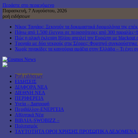
Περάστε στο περιεχόμενο
Παρασκευή, 7 Αυγούστου, 2026
ροή ειδήσεων
Νίκος Ταχιάος: Ξεκινούν τα δοκιμαστικά δρομολόγια της επ
Πάνω από 1.500 έλεγχοι σε περισσότερες από 300 παραλίες<b
Πώς η ολική έκλειψη Ηλίου απειλεί την Ευρώπη με blackout 
Τροχαίο με δύο νεκρούς στις Σέρρες: Φορτηγό συγκρούστηκε
Χωρίς πινακίδες τα καινούρια αμάξια στην Ελλάδα – Τι έχει σ
Ροή ειδήσεων
ΕΙΔΗΣΕΙΣ
ΔΙΑΦΟΡΑ ΝΕΑ
ΔΙΕΘΝΗ ΝΕΑ
ΠΕΡΙΦΕΡΕΙΑ
Υγεία – Διατροφή
Περιβάλλον-ΕΝΕΡΓΕΙΑ
Αθλητικά Νέα
ΒΙΒΛΙΑ-SWOBIZZ –
Πολιτισμός
TAYTOTHTA ΟΡΟΙ ΧΡΗΣΗΣ ΠΡΟΣΩΠΙΚΑ ΔΕΔΟΜΕΝΑ 