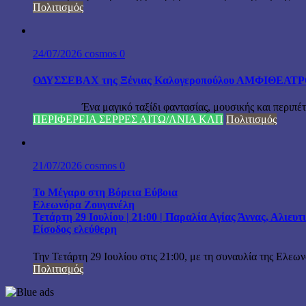
Πολιτισμός
24/07/2026
cosmos
0
ΟΔΥΣΣΕΒΑΧ της Ξένιας Καλογεροπούλου ΑΜΦΙΘΕΑΤΡΟ Δ
Ένα μαγικό ταξίδι φαντασίας, μουσικής και περιπέτειας
ΠΕΡΙΦΕΡΕΙΑ ΣΕΡΡΕΣ ΑΙΤΩ/ΛΝΙΑ ΚΛΠ
Πολιτισμός
21/07/2026
cosmos
0
Το Μέγαρο στη Βόρεια Εύβοια
Ελεωνόρα Ζουγανέλη
Τετάρτη 29 Ιουλίου | 21:00 | Παραλία Αγίας Άννας, Αλιευ
Είσοδος ελεύθερη
Την Τετάρτη 29 Ιουλίου στις 21:00, με τη συναυλία της Ελεω
Πολιτισμός