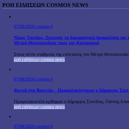
ΡΟΗ ΕΙΔΗΣΕΩΝ COSMOS NEWS
07/08/2026
cosmos
0
Νίκος Ταχιάος: Ξεκινούν τα δοκιμαστικά δρομολόγια της 
Μετρό Θεσσαλονίκης προς την Καλαμαριά
Στους πέντε σταθμούς της επέκτασης του Μετρό Θεσσαλονίκη
ροή ειδήσεων cosmos news
07/08/2026
cosmos
0
Φωτιά στη Βοιωτία – Προφυλακίστηκαν ο Δήμαρχος Στυλίδα
Προφυλακιστέοι κρίθηκαν ο Δήμαρχος Στυλίδας, Γιάννης Αποστ
ροή ειδήσεων cosmos news
07/08/2026
cosmos
0