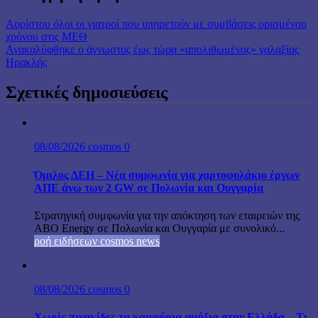
Αορίστου όλοι οι γιατροί που υπηρετούν με συμβάσεις ορισμένου
χρόνου στις ΜΕΘ
Ανακαλύφθηκε ο άγνωστος έως τώρα «απολιθωμένος» γαλαξίας
Ηρακλής
Σχετικές δημοσιεύσεις
08/08/2026
cosmos
0
Όμιλος ΔΕΗ – Νέα συμφωνία για χαρτοφυλάκιο έργων
ΑΠΕ άνω των 2 GW σε Πολωνία και Ουγγαρία
Στρατηγική συμφωνία για την απόκτηση των εταιρειών της
ABO Energy σε Πολωνία και Ουγγαρία με συνολικό...
ροή ειδήσεων cosmos news
08/08/2026
cosmos
0
Χωρίς πινακίδες τα καινούρια αμάξια στην Ελλάδα – Τι