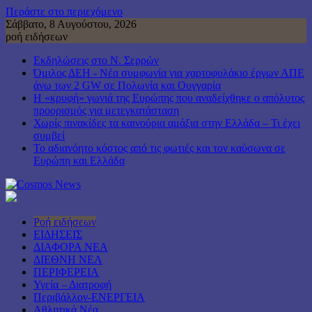
Περάστε στο περιεχόμενο
Σάββατο, 8 Αυγούστου, 2026
ροή ειδήσεων
Εκδηλώσεις στο Ν. Σερρών
Όμιλος ΔΕΗ - Νέα συμφωνία για χαρτοφυλάκιο έργων ΑΠΕ
άνω των 2 GW σε Πολωνία και Ουγγαρία
Η «κρυφή» γωνιά της Ευρώπης που αναδείχθηκε ο απόλυτος
προορισμός για μετεγκατάσταση
Χωρίς πινακίδες τα καινούρια αμάξια στην Ελλάδα – Τι έχει
συμβεί
Το αδιανόητο κόστος από τις φωτιές και τον καύσωνα σε
Ευρώπη και Ελλάδα
Ροή ειδήσεων
ΕΙΔΗΣΕΙΣ
ΔΙΑΦΟΡΑ ΝΕΑ
ΔΙΕΘΝΗ ΝΕΑ
ΠΕΡΙΦΕΡΕΙΑ
Υγεία – Διατροφή
Περιβάλλον-ΕΝΕΡΓΕΙΑ
Αθλητικά Νέα