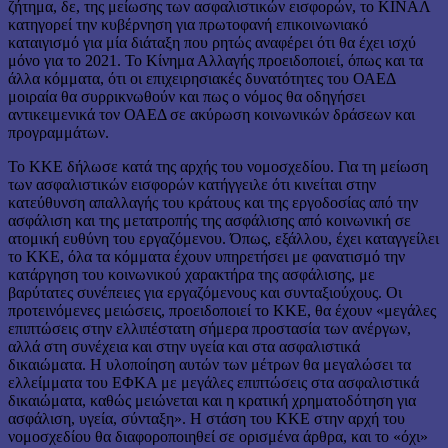
ζήτημα, δε, της μείωσης των ασφαλιστικών εισφορών, το ΚΙΝΑΛ
κατηγορεί την κυβέρνηση για πρωτοφανή επικοινωνιακό
καταιγισμό για μία διάταξη που ρητώς αναφέρει ότι θα έχει ισχύ
μόνο για το 2021. Το Κίνημα Αλλαγής προειδοποιεί, όπως και τα
άλλα κόμματα, ότι οι επιχειρησιακές δυνατότητες του ΟΑΕΔ
μοιραία θα συρρικνωθούν και πως ο νόμος θα οδηγήσει
αντικειμενικά τον ΟΑΕΔ σε ακύρωση κοινωνικών δράσεων και
προγραμμάτων.
Το ΚΚΕ δήλωσε κατά της αρχής του νομοσχεδίου. Για τη μείωση
των ασφαλιστικών εισφορών κατήγγειλε ότι κινείται στην
κατεύθυνση απαλλαγής του κράτους και της εργοδοσίας από την
ασφάλιση και της μετατροπής της ασφάλισης από κοινωνική σε
ατομική ευθύνη του εργαζόμενου. Όπως, εξάλλου, έχει καταγγείλει
το ΚΚΕ, όλα τα κόμματα έχουν υπηρετήσει με φανατισμό την
κατάργηση του κοινωνικού χαρακτήρα της ασφάλισης, με
βαρύτατες συνέπειες για εργαζόμενους και συνταξιούχους. Οι
προτεινόμενες μειώσεις, προειδοποιεί το ΚΚΕ, θα έχουν «μεγάλες
επιπτώσεις στην ελλιπέστατη σήμερα προστασία των ανέργων,
αλλά στη συνέχεια και στην υγεία και στα ασφαλιστικά
δικαιώματα. Η υλοποίηση αυτών των μέτρων θα μεγαλώσει τα
ελλείμματα του ΕΦΚΑ με μεγάλες επιπτώσεις στα ασφαλιστικά
δικαιώματα, καθώς μειώνεται και η κρατική χρηματοδότηση για
ασφάλιση, υγεία, σύνταξη». Η στάση του ΚΚΕ στην αρχή του
νομοσχεδίου θα διαφοροποιηθεί σε ορισμένα άρθρα, και το «όχι»