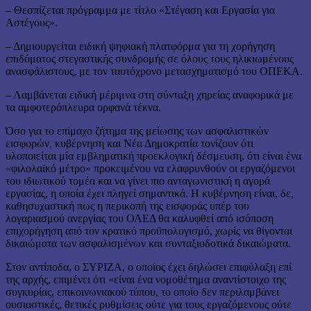
– Θεσπίζεται πρόγραμμα με τίτλο «Στέγαση και Εργασία για
Αστέγους».
– Δημιουργείται ειδική ψηφιακή πλατφόρμα για τη χορήγηση
επιδόματος στεγαστικής συνδρομής σε όλους τους ηλικιωμένους
ανασφάλιστους, με τον ταυτόχρονο μετασχηματισμό του ΟΠΕΚΑ.
– Λαμβάνεται ειδική μέριμνα στη σύνταξη χηρείας αναφορικά με
τα αμφοτερόπλευρα ορφανά τέκνα.
Όσο για το επίμαχο ζήτημα της μείωσης των ασφαλιστικών
εισφορών, κυβέρνηση και Νέα Δημοκρατία τονίζουν ότι
υλοποιείται μία εμβληματική προεκλογική δέσμευση, ότι είναι ένα
«φιλολαϊκό μέτρο» προκειμένου να ελαφρυνθούν οι εργαζόμενοι
του ιδιωτικού τομέα και να γίνει πιο ανταγωνιστική η αγορά
εργασίας, η οποία έχει πληγεί σημαντικά. Η κυβέρνηση είναι, δε,
καθησυχαστική πως η περικοπή της εισφοράς υπέρ του
λογαριασμού ανεργίας του ΟΑΕΔ θα καλυφθεί από ισόποση
επιχορήγηση από τον κρατικό προϋπολογισμό, χωρίς να θίγονται
δικαιώματα των ασφαλισμένων και συνταξιοδοτικά δικαιώματα.
Στον αντίποδα, ο ΣΥΡΙΖΑ, ο οποίος έχει δηλώσει επιφύλαξη επί
της αρχής, επιμένει ότι «είναι ένα νομοθέτημα αναντίστοιχο της
συγκυρίας, επικοινωνιακού τύπου, το οποίο δεν περιλαμβάνει
ουσιαστικές, θετικές ρυθμίσεις ούτε για τους εργαζόμενους ούτε