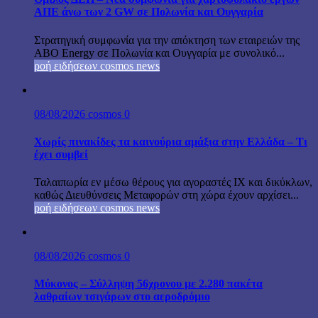
ΑΠΕ άνω των 2 GW σε Πολωνία και Ουγγαρία
Στρατηγική συμφωνία για την απόκτηση των εταιρειών της
ABO Energy σε Πολωνία και Ουγγαρία με συνολικό...
ροή ειδήσεων cosmos news
08/08/2026
cosmos
0
Χωρίς πινακίδες τα καινούρια αμάξια στην Ελλάδα – Τι
έχει συμβεί
Ταλαιπωρία εν μέσω θέρους για αγοραστές ΙΧ και δικύκλων,
καθώς Διευθύνσεις Μεταφορών στη χώρα έχουν αρχίσει...
ροή ειδήσεων cosmos news
08/08/2026
cosmos
0
Μύκονος – Σύλληψη 56χρονου με 2.280 πακέτα
λαθραίων τσιγάρων στο αεροδρόμιο