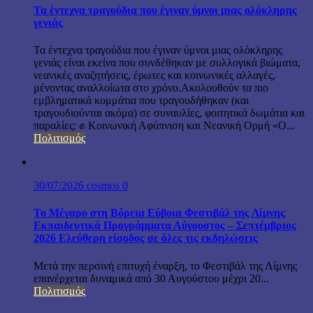
Τα έντεχνα τραγούδια που έγιναν ύμνοι μιας ολόκληρης
γενιάς
Τα έντεχνα τραγούδια που έγιναν ύμνοι μιας ολόκληρης
γενιάς είναι εκείνα που συνδέθηκαν με συλλογικά βιώματα,
νεανικές αναζητήσεις, έρωτες και κοινωνικές αλλαγές,
μένοντας αναλλοίωτα στο χρόνο.Ακολουθούν τα πιο
εμβληματικά κομμάτια που τραγουδήθηκαν (και
τραγουδιούνται ακόμα) σε συναυλίες, φοιτητικά δωμάτια και
παραλίες: ✊ Κοινωνική Αφύπνιση και Νεανική Ορμή «Ο...
Πολιτισμός
30/07/2026
cosmos
0
Το Μέγαρο στη Βόρεια Εύβοια Φεστιβάλ της Λίμνης
Εκπαιδευτικά Προγράμματα Αύγουστος – Σεπτέμβριος
2026 Ελεύθερη είσοδος σε όλες τις εκδηλώσεις
Μετά την περσινή επιτυχή έναρξη, το Φεστιβάλ της Λίμνης
επανέρχεται δυναμικά από 30 Αυγούστου μέχρι 20...
Πολιτισμός