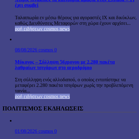
έχει συμβεί
Ταλαιπωρία εν μέσω θέρους για αγοραστές ΙΧ και δικύκλων,
καθώς Διευθύνσεις Μεταφορών στη χώρα έχουν αρχίσει...
ροή ειδήσεων cosmos news
08/08/2026
cosmos
0
Μύκονος – Σύλληψη 56χρονου με 2.280 πακέτα
λαθραίων τσιγάρων στο αεροδρόμιο
Στη σύλληψη ενός αλλοδαπού, ο οποίος εντοπίστηκε να
μεταφέρει 2.280 πακέτα τσιγάρων χωρίς την προβλεπόμενη
ταινία...
ροή ειδήσεων cosmos news
ΠΟΛΙΤΙΣΜΟΣ ΕΚΔΗΛΩΣΕΙΣ
01/08/2026
cosmos
0