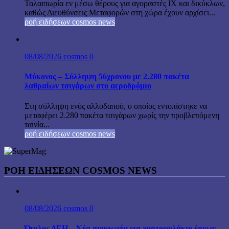
Ταλαιπωρία εν μέσω θέρους για αγοραστές ΙΧ και δικύκλων,
καθώς Διευθύνσεις Μεταφορών στη χώρα έχουν αρχίσει...
ροή ειδήσεων cosmos news
08/08/2026
cosmos
0
Μύκονος – Σύλληψη 56χρονου με 2.280 πακέτα
λαθραίων τσιγάρων στο αεροδρόμιο
Στη σύλληψη ενός αλλοδαπού, ο οποίος εντοπίστηκε να
μεταφέρει 2.280 πακέτα τσιγάρων χωρίς την προβλεπόμενη
ταινία...
ροή ειδήσεων cosmos news
ΡΟΉ ΕΙΔΉΣΕΩΝ COSMOS NEWS
08/08/2026
cosmos
0
Όμιλος ΔΕΗ – Νέα συμφωνία για χαρτοφυλάκιο έργων