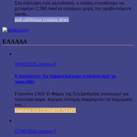
Στη σύλληψη ενός αλλοδαπού, ο οποίος εντοπίστηκε να
μεταφέρει 2.280 πακέτα τσιγάρων χωρίς την προβλεπόμενη
ταινία...
ροή ειδήσεων cosmos news
ΕΛΛΑΔΑ
08/08/2026
cosmos
0
8 Αυγούστου Τα σημαντικότερα γεγονότα από το
παρελθόν
Γεγονότα 1303: Ο Φάρος της Αλεξανδρείας λειτουργεί για
τελευταία φορά. Ισχυρός σεισμός διαρρηγνύει τα τοιχώματά
του...
διαφορα νεα COSMOS NEWS
07/08/2026
cosmos
0