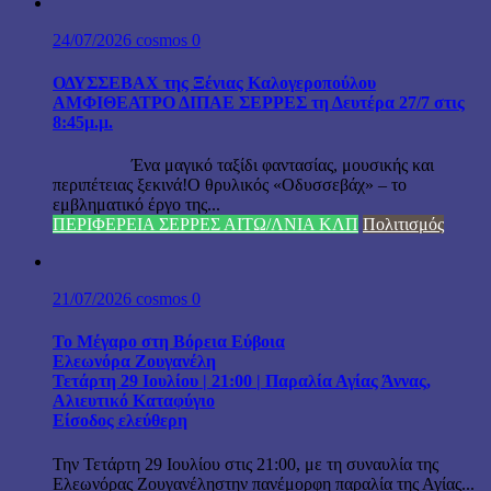
24/07/2026
cosmos
0
ΟΔΥΣΣΕΒΑΧ της Ξένιας Καλογεροπούλου
ΑΜΦΙΘΕΑΤΡΟ ΔΙΠΑΕ ΣΕΡΡΕΣ τη Δευτέρα 27/7 στις
8:45μ.μ.
Ένα μαγικό ταξίδι φαντασίας, μουσικής και
περιπέτειας ξεκινά!Ο θρυλικός «Οδυσσεβάχ» – το
εμβληματικό έργο της...
ΠΕΡΙΦΕΡΕΙΑ ΣΕΡΡΕΣ ΑΙΤΩ/ΛΝΙΑ ΚΛΠ
Πολιτισμός
21/07/2026
cosmos
0
Το Μέγαρο στη Βόρεια Εύβοια
Ελεωνόρα Ζουγανέλη
Τετάρτη 29 Ιουλίου | 21:00 | Παραλία Αγίας Άννας,
Αλιευτικό Καταφύγιο
Είσοδος ελεύθερη
Την Τετάρτη 29 Ιουλίου στις 21:00, με τη συναυλία της
Ελεωνόρας Ζουγανέληστην πανέμορφη παραλία της Αγίας...