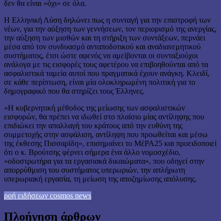
δεν θα είναι «όχι» σε όλα.
Η Ελληνική Λύση δηλώνει πως η συνταγή για την επιστροφή των
νέων, για την αύξηση των γεννήσεων, τον περιορισμό της ανεργίας,
την αύξηση των μισθών και τη στήριξη των συντάξεων, περνάει
μέσα από τον συνδυασμό ανταποδοτικού και αναδιανεμητικού
συστήματος, έτσι ώστε αφενός να αμείβονται οι συνταξιούχοι
ανάλογα με τις εισφορές τους αφετέρου να επιβοηθούνται από τα
ασφαλιστικά ταμεία αυτοί που πραγματικά έχουν ανάγκη. Κλειδί,
σε κάθε περίπτωση, είναι μία ολοκληρωμένη πολιτική για το
δημογραφικό που θα στηρίζει τους Έλληνες.
«H κυβερνητική μέθοδος της μείωσης των ασφαλιστικών
εισφορών, θα πρέπει να ιδωθεί στο πλαίσιο μίας αντίληψης που
επιδιώκει την απαλλαγή του κράτους από την ευθύνη της
συμμετοχής στην ασφάλιση, αντίληψη που προωθείται και μέσω
της έκθεσης Πισσαρίδη», επισημαίνει το ΜέΡΑ25 και προειδοποιεί
ότι ο κ. Βρούτσης φέρνει σήμερα ένα άλλο νομοσχέδιο,
«οδοστρωτήρα για τα εργασιακά δικαιώματα», που οδηγεί στην
απορρύθμιση του συστήματος υπερωριών, την απλήρωτη
υπερωριακή εργασία, τη μείωση της αποζημίωσης απόλυσης.
ροή ειδήσεων cosmos news
Πλοήγηση άρθρων