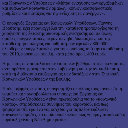
και Κοινωνικών Υποθέσεων «Μέτρα ενίσχυσης των εργαζομένων
και ευάλωτων κοινωνικών ομάδων, κοινωνικοασφαλιστικές
ρυθμίσεις και διατάξεις για την ενίσχυση των ανέργων».
Ο υπουργός Εργασίας και Κοινωνικών Υποθέσεων, Γιάννης
Βρούτσης, έχει προαναγγείλει την κατάθεση τροπολογίας για τη
χορήγηση της έκτακτης οικονομικής ενίσχυσης και σε άλλες
ομάδες επαγγελματιών, πέραν των ήδη δικαιούχων, και την
κατάθεση τροπολογίας για ρύθμιση των οφειλών 800.000
ελευθέρων επαγγελματιών, για τους οποίους, από την εκκαθάριση
του 2019, προέκυψε οφειλή, κατά μέσο όρο 1.400 ευρώ.
Η μείωση των ασφαλιστικών εισφορών βρέθηκε στο επίκεντρο της
αντιπαράθεσης ανάμεσα στην κυβέρνηση και την αντιπολίτευση,
κατά τη διαδικασία επεξεργασίας των διατάξεων στην Επιτροπή
Κοινωνικών Υποθέσεων της Βουλής.
Η πλειοψηφία, ωστόσο, υπογραμμίζει σε όλους τους τόνους ότι η
νομοθετική πρωτοβουλία του υπουργείου Εργασίας και
Κοινωνικών Υποθέσεων είναι πρωτοβουλία για το «κοινωνικό
κράτος», στις δύσκολες συνθήκες του κορονοϊού, και πως
ψηφίζεται σήμερα ένα νομοσχέδιο για τις πλέον ευάλωτες
κοινωνικές ομάδες, το οποίο αποδεικνύει πως «η πραγματικά λαϊκή
παράταξη είναι η Νέα Δημοκρατία».