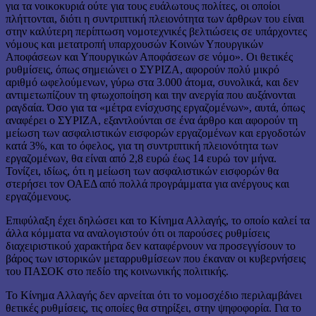
για τα νοικοκυριά ούτε για τους ευάλωτους πολίτες, οι οποίοι
πλήττονται, διότι η συντριπτική πλειονότητα των άρθρων του είναι
στην καλύτερη περίπτωση νομοτεχνικές βελτιώσεις σε υπάρχοντες
νόμους και μετατροπή υπαρχουσών Κοινών Υπουργικών
Αποφάσεων και Υπουργικών Αποφάσεων σε νόμο». Οι θετικές
ρυθμίσεις, όπως σημειώνει ο ΣΥΡΙΖΑ, αφορούν πολύ μικρό
αριθμό ωφελούμενων, γύρω στα 3.000 άτομα, συνολικά, και δεν
αντιμετωπίζουν τη φτωχοποίηση και την ανεργία που αυξάνονται
ραγδαία. Όσο για τα «μέτρα ενίσχυσης εργαζομένων», αυτά, όπως
αναφέρει ο ΣΥΡΙΖΑ, εξαντλούνται σε ένα άρθρο και αφορούν τη
μείωση των ασφαλιστικών εισφορών εργαζομένων και εργοδοτών
κατά 3%, και το όφελος, για τη συντριπτική πλειονότητα των
εργαζομένων, θα είναι από 2,8 ευρώ έως 14 ευρώ τον μήνα.
Τονίζει, ιδίως, ότι η μείωση των ασφαλιστικών εισφορών θα
στερήσει τον ΟΑΕΔ από πολλά προγράμματα για ανέργους και
εργαζόμενους.
Επιφύλαξη έχει δηλώσει και το Κίνημα Αλλαγής, το οποίο καλεί τα
άλλα κόμματα να αναλογιστούν ότι οι παρούσες ρυθμίσεις
διαχειριστικού χαρακτήρα δεν καταφέρνουν να προσεγγίσουν το
βάρος των ιστορικών μεταρρυθμίσεων που έκαναν οι κυβερνήσεις
του ΠΑΣΟΚ στο πεδίο της κοινωνικής πολιτικής.
Το Κίνημα Αλλαγής δεν αρνείται ότι το νομοσχέδιο περιλαμβάνει
θετικές ρυθμίσεις, τις οποίες θα στηρίξει, στην ψηφοφορία. Για το