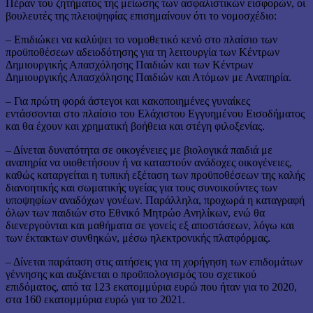
Πέραν του ζητήματος της μείωσης των ασφαλιστικών εισφορών, οι
βουλευτές της πλειοψηφίας επισημαίνουν ότι το νομοσχέδιο:
– Επιδιώκει να καλύψει το νομοθετικό κενό στο πλαίσιο των
προϋποθέσεων αδειοδότησης για τη λειτουργία των Κέντρων
Δημιουργικής Απασχόλησης Παιδιών και των Κέντρων
Δημιουργικής Απασχόλησης Παιδιών και Ατόμων με Αναπηρία.
– Για πρώτη φορά άστεγοι και κακοποιημένες γυναίκες
εντάσσονται στο πλαίσιο του Ελάχιστου Εγγυημένου Εισοδήματος
και θα έχουν και χρηματική βοήθεια και στέγη φιλοξενίας.
– Δίνεται δυνατότητα σε οικογένειες με βιολογικά παιδιά με
αναπηρία να υιοθετήσουν ή να καταστούν ανάδοχες οικογένειες,
καθώς καταργείται η τυπική εξέταση των προϋποθέσεων της καλής
διανοητικής και σωματικής υγείας για τους συνοικούντες των
υποψηφίων αναδόχων γονέων. Παράλληλα, προχωρά η καταγραφή
όλων των παιδιών στο Εθνικό Μητρώο Ανηλίκων, ενώ θα
διενεργούνται και μαθήματα σε γονείς εξ αποστάσεων, λόγω και
των έκτακτων συνθηκών, μέσω ηλεκτρονικής πλατφόρμας.
– Δίνεται παράταση στις αιτήσεις για τη χορήγηση των επιδομάτων
γέννησης και αυξάνεται ο προϋπολογισμός του σχετικού
επιδόματος, από τα 123 εκατομμύρια ευρώ που ήταν για το 2020,
στα 160 εκατομμύρια ευρώ για το 2021.