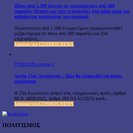
Πάνω από 1.500 έλεγχοι σε περισσότερες από 300
παραλίες Drones και νέες τεχνολογίες στη μάχη κατά της
αυθαίρετης κατάληψης του αιγιαλού
Περισσότεροι από 1.500 έλεγχοι έχουν πραγματοποιηθεί
μέχρι σήμερα σε πάνω από 300 παραλίες και 450
επιχειρήσεις...
διαφορα νεα COSMOS NEWS
07/08/2026
cosmos
0
Αργία 15ης Αυγούστου – Πώς θα πληρωθεί για όσους
εργάζονται
Η 15η Αυγούστου ανήκει στις υποχρεωτικές αργίες (άρθρο
60 Ν. 4808/2021, άρθρο 203 ΠΔ 62/2025) κατά...
διαφορα νεα COSMOS NEWS
ΠΟΛΙΤΙΣΜΟΣ