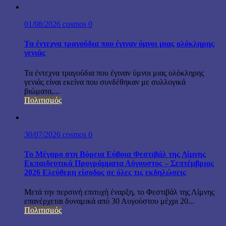
01/08/2026
cosmos
0
Τα έντεχνα τραγούδια που έγιναν ύμνοι μιας ολόκληρης
γενιάς
Τα έντεχνα τραγούδια που έγιναν ύμνοι μιας ολόκληρης
γενιάς είναι εκείνα που συνδέθηκαν με συλλογικά
βιώματα,...
Πολιτισμός
30/07/2026
cosmos
0
Το Μέγαρο στη Βόρεια Εύβοια Φεστιβάλ της Λίμνης
Εκπαιδευτικά Προγράμματα Αύγουστος – Σεπτέμβριος
2026 Ελεύθερη είσοδος σε όλες τις εκδηλώσεις
Μετά την περσινή επιτυχή έναρξη, το Φεστιβάλ της Λίμνης
επανέρχεται δυναμικά από 30 Αυγούστου μέχρι 20...
Πολιτισμός