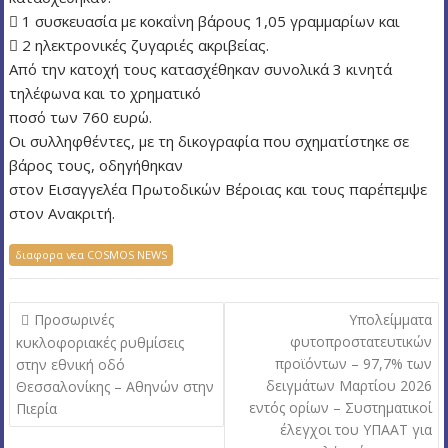
 1 συσκευασία με κοκαΐνη βάρους 1,05 γραμμαρίων και
 2 ηλεκτρονικές ζυγαριές ακριβείας.
Από την κατοχή τους κατασχέθηκαν συνολικά 3 κινητά
τηλέφωνα και το χρηματικό
ποσό των 760 ευρώ.
Οι συλληφθέντες, με τη δικογραφία που σχηματίστηκε σε
βάρος τους, οδηγήθηκαν
στον Εισαγγελέα Πρωτοδικών Βέροιας και τους παρέπεμψε
στον Ανακριτή.
διαφορα νεα COSMOS NEWS
Π
Προσωρινές
Υπολείμματα
λ
φυτοπροστατευτικών
κυκλοφοριακές ρυθμίσεις
προϊόντων – 97,7% των
στην εθνική οδό
ο
δειγμάτων Μαρτίου 2026
Θεσσαλονίκης – Αθηνών στην
ή
εντός ορίων – Συστηματικοί
Πιερία
γ
έλεγχοι του ΥΠΑΑΤ για