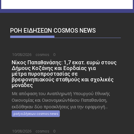
ΡΟΉ ΕΙΔΉΣΕΩΝ COSMOS NEWS
10/08/2026
cosmos
0
Νίκος Παπαθανάσης: 1,7 εκατ. ευρώ στους
Δήμους Κοζάνης και Εορδαίας για
μέτρα πυροπροστασίας σε
βρεφονηπιακούς σταθμούς και σχολικές
μονάδες
Με απόφαση του Αναπληρωτή Υπουργού Εθνικής
Οικονομίας και ΟικονομικώνΝίκου Παπαθανάση,
εκδόθηκαν δύο προσκλήσεις για την εφαρμογή...
ροή ειδήσεων cosmos news
10/08/2026
cosmos
0