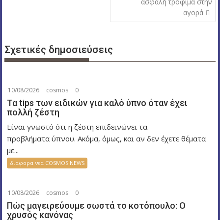
η
ασφαλή τρόφιμα στην
σ
αγορά
η
ά
Σχετικές δημοσιεύσεις
ρ
θ
ρ
ω
10/08/2026
cosmos
0
ν
Τα tips των ειδικών για καλό ύπνο όταν έχει
πολλή ζέστη
Είναι γνωστό ότι η ζέστη επιδεινώνει τα
προβλήματα ύπνου. Ακόμα, όμως, και αν δεν έχετε θέματα
με...
διαφορα νεα COSMOS NEWS
10/08/2026
cosmos
0
Πώς μαγειρεύουμε σωστά το κοτόπουλο: Ο
χρυσός κανόνας