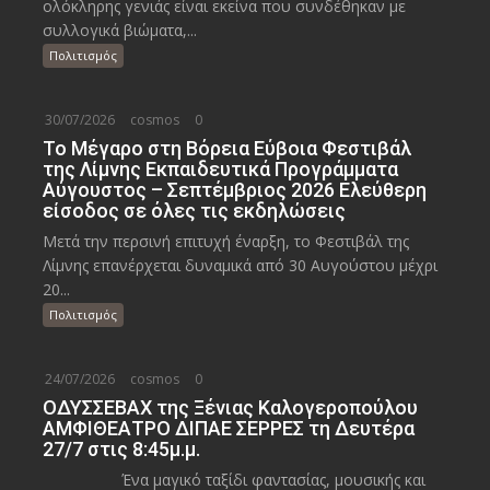
ολόκληρης γενιάς είναι εκείνα που συνδέθηκαν με
συλλογικά βιώματα,...
Πολιτισμός
30/07/2026
cosmos
0
Το Μέγαρο στη Βόρεια Εύβοια Φεστιβάλ
της Λίμνης Εκπαιδευτικά Προγράμματα
Αύγουστος – Σεπτέμβριος 2026 Ελεύθερη
είσοδος σε όλες τις εκδηλώσεις
Μετά την περσινή επιτυχή έναρξη, το Φεστιβάλ της
Λίμνης επανέρχεται δυναμικά από 30 Αυγούστου μέχρι
20...
Πολιτισμός
24/07/2026
cosmos
0
ΟΔΥΣΣΕΒΑΧ της Ξένιας Καλογεροπούλου
ΑΜΦΙΘΕΑΤΡΟ ΔΙΠΑΕ ΣΕΡΡΕΣ τη Δευτέρα
27/7 στις 8:45μ.μ.
Ένα μαγικό ταξίδι φαντασίας, μουσικής και