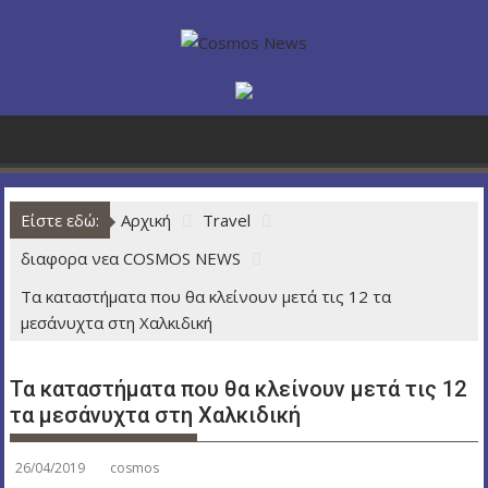
Π
ε
ρ
ά
σ
τ
ε
σ
Είστε εδώ:
Αρχική
Travel
τ
ο
διαφορα νεα COSMOS NEWS
π
Τα καταστήματα που θα κλείνουν μετά τις 12 τα
ε
μεσάνυχτα στη Χαλκιδική
ρ
ι
ε
Τα καταστήματα που θα κλείνουν μετά τις 12
χ
τα μεσάνυχτα στη Χαλκιδική
ό
μ
26/04/2019
cosmos
ε