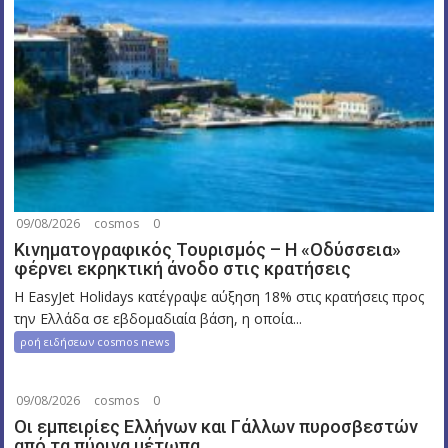
09/08/2026
cosmos
0
Κινηματογραφικός Τουρισμός – Η «Οδύσσεια»
φέρνει εκρηκτική άνοδο στις κρατήσεις
Η EasyJet Holidays κατέγραψε αύξηση 18% στις κρατήσεις προς
την Ελλάδα σε εβδομαδιαία βάση, η οποία...
ροή ειδήσεων cosmos news
09/08/2026
cosmos
0
Οι εμπειρίες Ελλήνων και Γάλλων πυροσβεστών
από τα πύρινα μέτωπα