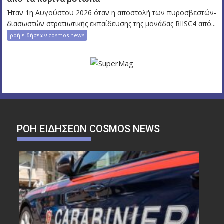
Ήταν 1η Αυγούστου 2026 όταν η αποστολή των πυροσβεστών-
διασωστών στρατιωτικής εκπαίδευσης της μονάδας RIISC4 από...
ροή ειδήσεων cosmos news
ΡΟΉ ΕΙΔΉΣΕΩΝ COSMOS NEWS