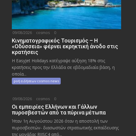
09/08/2026
cosmos
0
Κινηματογραφικός Τουρισμός – Η
«Οδύσσεια» φέρνει εκρηκτική άνοδο στις
κρατήσεις
Η EasyJet Holidays κατέγραψε αύξηση 18% στις
κρατήσεις προς την Ελλάδα σε εβδομαδιαία βάση, η
οποία...
ροή ειδήσεων cosmos news
09/08/2026
cosmos
0
Οι εμπειρίες Ελλήνων και Γάλλων
πυροσβεστών από τα πύρινα μέτωπα
Ήταν 1η Αυγούστου 2026 όταν η αποστολή των
πυροσβεστών- διασωστών στρατιωτικής εκπαίδευσης
της μονάδας RIISC4 από...