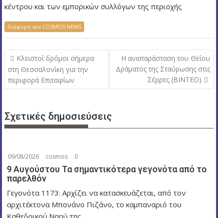
κέντρου και των εμπορικών συλλόγων της περιοχής
διαφορα νεα COSMOS NEWS
Π
Κλειστοί δρόμοι σήμερα
Η αναπαράσταση του Θείου
λ
Δράματος της Σταύρωσης στις
στη Θεσσαλονίκη για την
Σέρρες (ΒΙΝΤΕΟ)
περιφορά Επιταφίων
ο
ή
γ
Σχετικές δημοσιεύσεις
η
σ
η
09/08/2026
cosmos
0
ά
9 Αυγούστου Τα σημαντικότερα γεγονότα από το
ρ
παρελθόν
θ
Γεγονότα 1173: Αρχίζει να κατασκευάζεται, από τον
ρ
αρχιτέκτονα Μπονάνο Πιζάνο, το καμπαναριό του
ω
Καθεδρικού Ναού της...