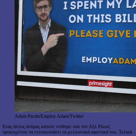
Adam Pacitti/Employ Adam/Twitter
Ένας άλλος άνδρας κάποτε ντύθηκε σαν τον Αξλ Ρόουζ
προκειμένου να εντυπωσιάσει τα μελλοντικά αφεντικά του. Τελικά