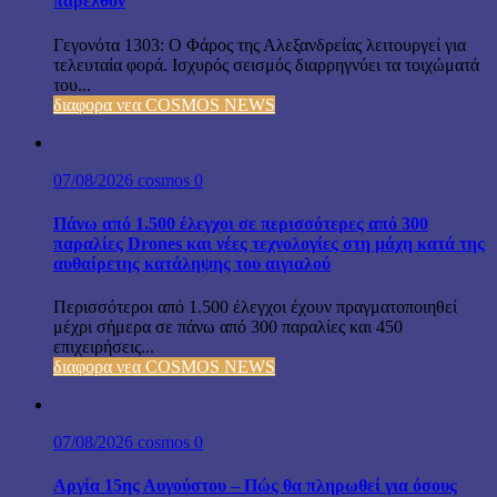
παρελθόν
Γεγονότα 1303: Ο Φάρος της Αλεξανδρείας λειτουργεί για
τελευταία φορά. Ισχυρός σεισμός διαρρηγνύει τα τοιχώματά
του...
διαφορα νεα COSMOS NEWS
07/08/2026
cosmos
0
Πάνω από 1.500 έλεγχοι σε περισσότερες από 300
παραλίες Drones και νέες τεχνολογίες στη μάχη κατά της
αυθαίρετης κατάληψης του αιγιαλού
Περισσότεροι από 1.500 έλεγχοι έχουν πραγματοποιηθεί
μέχρι σήμερα σε πάνω από 300 παραλίες και 450
επιχειρήσεις...
διαφορα νεα COSMOS NEWS
07/08/2026
cosmos
0
Αργία 15ης Αυγούστου – Πώς θα πληρωθεί για όσους