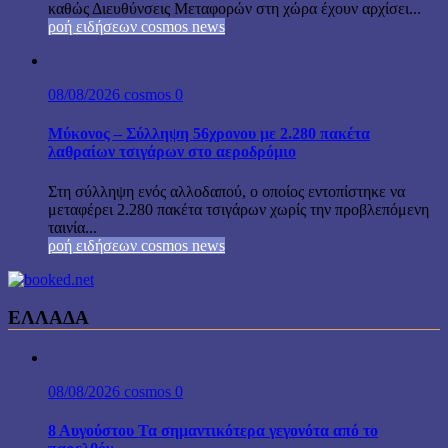
καθώς Διευθύνσεις Μεταφορών στη χώρα έχουν αρχίσει...
ροή ειδήσεων cosmos news
08/08/2026
cosmos
0
Μύκονος – Σύλληψη 56χρονου με 2.280 πακέτα
λαθραίων τσιγάρων στο αεροδρόμιο
Στη σύλληψη ενός αλλοδαπού, ο οποίος εντοπίστηκε να
μεταφέρει 2.280 πακέτα τσιγάρων χωρίς την προβλεπόμενη
ταινία...
ροή ειδήσεων cosmos news
ΕΛΛΑΔΑ
08/08/2026
cosmos
0
8 Αυγούστου Τα σημαντικότερα γεγονότα από το