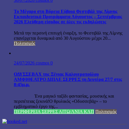
30/07/2026
cosmos
0
Το Μέγαρο στη Βόρεια Εύβοια Φεστιβάλ της Λίμνης
Εκπαιδευτικά Προγράμματα Αύγουστος – Σεπτέμβριος
2026 Ελεύθερη είσοδος σε όλες τις εκδηλώσεις
Μετά την περσινή επιτυχή έναρξη, το Φεστιβάλ της Λίμνης
επανέρχεται δυναμικά από 30 Αυγούστου μέχρι 20...
Πολιτισμός
24/07/2026
cosmos
0
ΟΔΥΣΣΕΒΑΧ της Ξένιας Καλογεροπούλου
ΑΜΦΙΘΕΑΤΡΟ ΔΙΠΑΕ ΣΕΡΡΕΣ τη Δευτέρα 27/7 στις
8:45μ.μ.
Ένα μαγικό ταξίδι φαντασίας, μουσικής και
περιπέτειας ξεκινά!Ο θρυλικός «Οδυσσεβάχ» – το
εμβληματικό έργο της...
ΠΕΡΙΦΕΡΕΙΑ ΣΕΡΡΕΣ ΑΙΤΩ/ΛΝΙΑ ΚΛΠ
Πολιτισμός