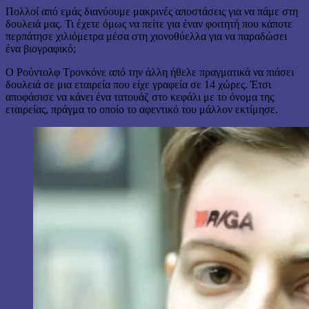
Πολλοί από εμάς διανύουμε μακρινές αποστάσεις για να πάμε στη
δουλειά μας. Τι έχετε όμως να πείτε για έναν φοιτητή που κάποτε
περπάτησε χιλιόμετρα μέσα στη χιονοθύελλα για να παραδώσει
ένα βιογραφικό;
Ο Ρούντολφ Τρονκόνε από την άλλη ήθελε πραγματικά να πιάσει
δουλειά σε μια εταιρεία που είχε γραφεία σε 14 χώρες. Έτσι
αποφάσισε να κάνει ένα τατουάζ στο κεφάλι με το όνομα της
εταιρείας, πράγμα το οποίο το αφεντικό του μάλλον εκτίμησε.