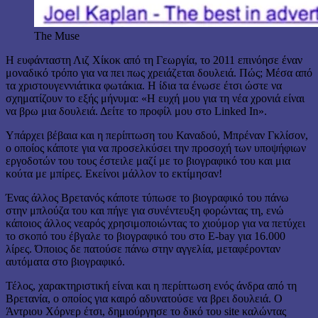
The Muse
Η ευφάνταστη Λιζ Χίκοκ από τη Γεωργία, το 2011 επινόησε έναν
μοναδικό τρόπο για να πει πως χρειάζεται δουλειά. Πώς; Μέσα από
τα χριστουγεννιάτικα φωτάκια. Η ίδια τα ένωσε έτσι ώστε να
σχηματίζουν το εξής μήνυμα: «Η ευχή μου για τη νέα χρονιά είναι
να βρω μια δουλειά. Δείτε το προφίλ μου στο Linked In».
Υπάρχει βέβαια και η περίπτωση του Καναδού, Μπρέναν Γκλίσον,
ο οποίος κάποτε για να προσελκύσει την προσοχή των υποψήφιων
εργοδοτών του τους έστειλε μαζί με το βιογραφικό του και μια
κούτα με μπίρες. Εκείνοι μάλλον το εκτίμησαν!
Ένας άλλος Βρετανός κάποτε τύπωσε το βιογραφικό του πάνω
στην μπλούζα του και πήγε για συνέντευξη φορώντας τη, ενώ
κάποιος άλλος νεαρός χρησιμοποιώντας το χιούμορ για να πετύχει
το σκοπό του έβγαλε το βιογραφικό του στο E-bay για 16.000
λίρες. Όποιος δε πατούσε πάνω στην αγγελία, μεταφέρονταν
αυτόματα στο βιογραφικό.
Τέλος, χαρακτηριστική είναι και η περίπτωση ενός άνδρα από τη
Βρετανία, ο οποίος για καιρό αδυνατούσε να βρει δουλειά. Ο
Άντριου Χόρνερ έτσι, δημιούργησε το δικό του site καλώντας