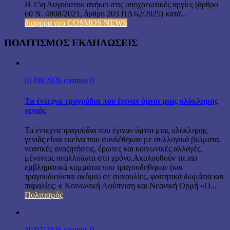
Η 15η Αυγούστου ανήκει στις υποχρεωτικές αργίες (άρθρο
60 Ν. 4808/2021, άρθρο 203 ΠΔ 62/2025) κατά...
διαφορα νεα COSMOS NEWS
ΠΟΛΙΤΙΣΜΟΣ ΕΚΔΗΛΩΣΕΙΣ
01/08/2026
cosmos
0
Τα έντεχνα τραγούδια που έγιναν ύμνοι μιας ολόκληρης
γενιάς
Τα έντεχνα τραγούδια που έγιναν ύμνοι μιας ολόκληρης
γενιάς είναι εκείνα που συνδέθηκαν με συλλογικά βιώματα,
νεανικές αναζητήσεις, έρωτες και κοινωνικές αλλαγές,
μένοντας αναλλοίωτα στο χρόνο.Ακολουθούν τα πιο
εμβληματικά κομμάτια που τραγουδήθηκαν (και
τραγουδιούνται ακόμα) σε συναυλίες, φοιτητικά δωμάτια και
παραλίες: ✊ Κοινωνική Αφύπνιση και Νεανική Ορμή «Ο...
Πολιτισμός
30/07/2026
cosmos
0