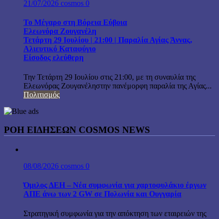
21/07/2026
cosmos
0
Το Μέγαρο στη Βόρεια Εύβοια
Ελεωνόρα Ζουγανέλη
Τετάρτη 29 Ιουλίου | 21:00 | Παραλία Αγίας Άννας,
Αλιευτικό Καταφύγιο
Είσοδος ελεύθερη
Την Τετάρτη 29 Ιουλίου στις 21:00, με τη συναυλία της
Ελεωνόρας Ζουγανέληστην πανέμορφη παραλία της Αγίας...
Πολιτισμός
ΡΟΗ ΕΙΔΗΣΕΩΝ COSMOS NEWS
08/08/2026
cosmos
0
Όμιλος ΔΕΗ – Νέα συμφωνία για χαρτοφυλάκιο έργων
ΑΠΕ άνω των 2 GW σε Πολωνία και Ουγγαρία
Στρατηγική συμφωνία για την απόκτηση των εταιρειών της