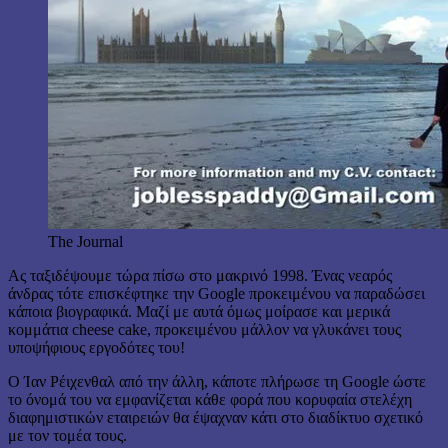
The Journal
Ας ταξιδέψουμε τώρα πίσω στο μακρινό 1998. Ένας νεαρός
άνδρας τότε επισκέφτηκε την Google προκειμένου να παραδώσει
κάποια βιογραφικά. Μαζί με αυτά όμως μοίρασε και μερικά
κομμάτια cheese cake, προκειμένου μάλλον να γλυκάνει τους
υποψήφιους εργοδότες του!
Ο Ίαν Ρέιχενθαλ από την άλλη, κάποτε πλήρωσε τη Google ώστε
το όνομά του να εμφανίζεται κάθε φορά που κορυφαία στελέχη
διαφημιστικών εταιρειών θα έψαχναν κάτι στο διαδίκτυο σχετικό
με τον τομέα τους.