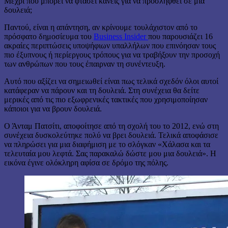
Μέχρι πού μπορεί να φτάσει κανείς για να προσληφθεί σε μία
δουλειά;
Παντού, είναι η απάντηση, αν κρίνουμε τουλάχιστον από το
πρόσφατο δημοσίευμα του
Business Insider
που παρουσιάζει 16
ακραίες περιπτώσεις υποψήφιων υπαλλήλων που επινόησαν τους
πιο έξυπνους ή περίεργους τρόπους για να τραβήξουν την προσοχή
των ανθρώπων που τους έπαιρναν τη συνέντευξη.
Αυτό που αξίζει να σημειωθεί είναι πως τελικά σχεδόν όλοι αυτοί
κατάφεραν να πάρουν και τη δουλειά. Στη συνέχεια θα δείτε
μερικές από τις πιο εξωφρενικές τακτικές που χρησιμοποίησαν
κάποιοι για να βρουν δουλειά.
Ο Άνταμ Πατσίτι, αποφοίτησε από τη σχολή του το 2012, ενώ στη
συνέχεια δυσκολεύτηκε πολύ να βρει δουλειά. Τελικά αποφάσισε
να πληρώσει για μια διαφήμιση με το σλόγκαν «Χάλασα και τα
τελευταία μου λεφτά. Σας παρακαλώ δώστε μου μια δουλειά». Η
εικόνα έγινε ολόκληρη αφίσα σε δρόμο της πόλης.