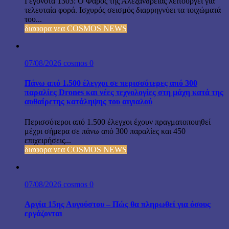
Γεγονότα 1303: Ο Φάρος της Αλεξανδρείας λειτουργεί για
τελευταία φορά. Ισχυρός σεισμός διαρρηγνύει τα τοιχώματά
του...
διαφορα νεα COSMOS NEWS
07/08/2026
cosmos
0
Πάνω από 1.500 έλεγχοι σε περισσότερες από 300
παραλίες Drones και νέες τεχνολογίες στη μάχη κατά της
αυθαίρετης κατάληψης του αιγιαλού
Περισσότεροι από 1.500 έλεγχοι έχουν πραγματοποιηθεί
μέχρι σήμερα σε πάνω από 300 παραλίες και 450
επιχειρήσεις...
διαφορα νεα COSMOS NEWS
07/08/2026
cosmos
0
Αργία 15ης Αυγούστου – Πώς θα πληρωθεί για όσους
εργάζονται