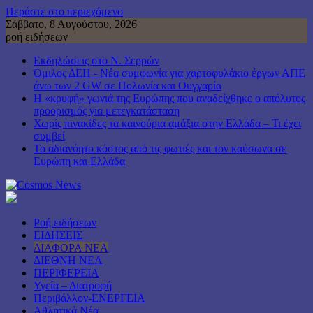
Περάστε στο περιεχόμενο
Σάββατο, 8 Αυγούστου, 2026
ροή ειδήσεων
Εκδηλώσεις στο Ν. Σερρών
Όμιλος ΔΕΗ - Νέα συμφωνία για χαρτοφυλάκιο έργων ΑΠΕ
άνω των 2 GW σε Πολωνία και Ουγγαρία
Η «κρυφή» γωνιά της Ευρώπης που αναδείχθηκε ο απόλυτος
προορισμός για μετεγκατάσταση
Χωρίς πινακίδες τα καινούρια αμάξια στην Ελλάδα – Τι έχει
συμβεί
Το αδιανόητο κόστος από τις φωτιές και τον καύσωνα σε
Ευρώπη και Ελλάδα
Ροή ειδήσεων
ΕΙΔΗΣΕΙΣ
ΔΙΑΦΟΡΑ ΝΕΑ
ΔΙΕΘΝΗ ΝΕΑ
ΠΕΡΙΦΕΡΕΙΑ
Υγεία – Διατροφή
Περιβάλλον-ΕΝΕΡΓΕΙΑ
Αθλητικά Νέα