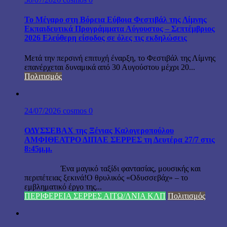
Το Μέγαρο στη Βόρεια Εύβοια Φεστιβάλ της Λίμνης
Εκπαιδευτικά Προγράμματα Αύγουστος – Σεπτέμβριος
2026 Ελεύθερη είσοδος σε όλες τις εκδηλώσεις
Μετά την περσινή επιτυχή έναρξη, το Φεστιβάλ της Λίμνης
επανέρχεται δυναμικά από 30 Αυγούστου μέχρι 20...
Πολιτισμός
24/07/2026
cosmos
0
ΟΔΥΣΣΕΒΑΧ της Ξένιας Καλογεροπούλου
ΑΜΦΙΘΕΑΤΡΟ ΔΙΠΑΕ ΣΕΡΡΕΣ τη Δευτέρα 27/7 στις
8:45μ.μ.
Ένα μαγικό ταξίδι φαντασίας, μουσικής και
περιπέτειας ξεκινά!Ο θρυλικός «Οδυσσεβάχ» – το
εμβληματικό έργο της...
ΠΕΡΙΦΕΡΕΙΑ ΣΕΡΡΕΣ ΑΙΤΩ/ΛΝΙΑ ΚΛΠ
Πολιτισμός