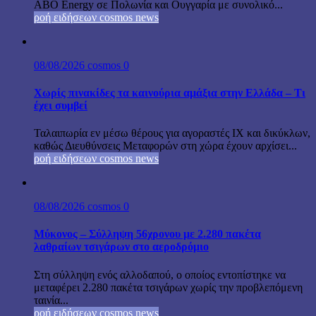
ABO Energy σε Πολωνία και Ουγγαρία με συνολικό...
ροή ειδήσεων cosmos news
08/08/2026
cosmos
0
Χωρίς πινακίδες τα καινούρια αμάξια στην Ελλάδα – Τι
έχει συμβεί
Ταλαιπωρία εν μέσω θέρους για αγοραστές ΙΧ και δικύκλων,
καθώς Διευθύνσεις Μεταφορών στη χώρα έχουν αρχίσει...
ροή ειδήσεων cosmos news
08/08/2026
cosmos
0
Μύκονος – Σύλληψη 56χρονου με 2.280 πακέτα
λαθραίων τσιγάρων στο αεροδρόμιο
Στη σύλληψη ενός αλλοδαπού, ο οποίος εντοπίστηκε να
μεταφέρει 2.280 πακέτα τσιγάρων χωρίς την προβλεπόμενη
ταινία...
ροή ειδήσεων cosmos news