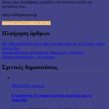
όλους τους υποψήφιους εργοδότες να στείλουν εκείνοι τις
προτάσεις τους.
πηγή huffingtonpost.gr
διαφορα νεα COSMOS NEWS
Πλοήγηση άρθρων
Με τεθωρακισμένο τρένο πάει στο ραντεβού με τον Πούτιν ο Κιμ
Γιονγκ Ουν
Καταδικάστηκαν για ξέπλυμα «βρώμικου» χρήματος
Παπαγεωργόπουλος – Λεμούσιας
Σχετικές δημοσιεύσεις
08/08/2026
cosmos
0
8 Αυγούστου Τα σημαντικότερα γεγονότα από το
παρελθόν