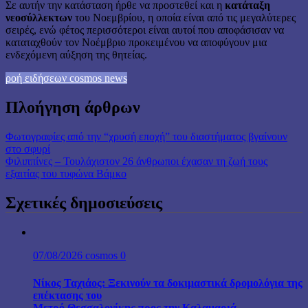
Σε αυτήν την κατάσταση ήρθε να προστεθεί και η
κατάταξη
νεοσύλλεκτων
του Νοεμβρίου, η οποία είναι από τις μεγαλύτερες
σειρές, ενώ φέτος περισσότεροι είναι αυτοί που αποφάσισαν να
καταταχθούν τον Νοέμβριο προκειμένου να αποφύγουν μια
ενδεχόμενη αύξηση της θητείας.
ροή ειδήσεων cosmos news
Πλοήγηση άρθρων
Φωτογραφίες από την “χρυσή εποχή” του διαστήματος βγαίνουν
στο σφυρί
Φιλιππίνες – Τουλάχιστον 26 άνθρωποι έχασαν τη ζωή τους
εξαιτίας του τυφώνα Βάμκο
Σχετικές δημοσιεύσεις
07/08/2026
cosmos
0
Νίκος Ταχιάος: Ξεκινούν τα δοκιμαστικά δρομολόγια της
επέκτασης του
Μετρό Θεσσαλονίκης προς την Καλαμαριά