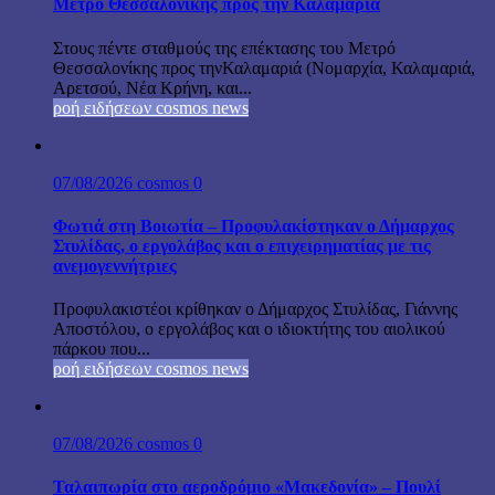
Μετρό Θεσσαλονίκης προς την Καλαμαριά
Στους πέντε σταθμούς της επέκτασης του Μετρό
Θεσσαλονίκης προς τηνΚαλαμαριά (Νομαρχία, Καλαμαριά,
Αρετσού, Νέα Κρήνη, και...
ροή ειδήσεων cosmos news
07/08/2026
cosmos
0
Φωτιά στη Βοιωτία – Προφυλακίστηκαν ο Δήμαρχος
Στυλίδας, ο εργολάβος και ο επιχειρηματίας με τις
ανεμογεννήτριες
Προφυλακιστέοι κρίθηκαν ο Δήμαρχος Στυλίδας, Γιάννης
Αποστόλου, ο εργολάβος και ο ιδιοκτήτης του αιολικού
πάρκου που...
ροή ειδήσεων cosmos news
07/08/2026
cosmos
0
Ταλαιπωρία στο αεροδρόμιο «Μακεδονία» – Πουλί