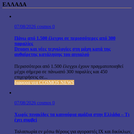
ΕΛΛΑΔΑ
07/08/2026
cosmos
0
Πάνω από 1.500 έλεγχοι σε περισσότερες από 300
παραλίες
Drones και νέες τεχνολογίες στη μάχη κατά της
αυθαίρετης κατάληψης του αιγιαλού
Περισσότεροι από 1.500 έλεγχοι έχουν πραγματοποιηθεί
μέχρι σήμερα σε πάνωαπό 300 παραλίες και 450
επιχειρήσεις σε...
διαφορα νεα COSMOS NEWS
07/08/2026
cosmos
0
Χωρίς πινακίδες τα καινούρια αμάξια στην Ελλάδα – Τι
έχει συμβεί
Ταλαιπωρία εν μέσω θέρους για αγοραστές ΙΧ και δικύκλων,