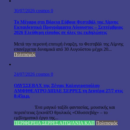
30/07/2026
cosmos
0
Το Μέγαρο στη Βόρεια Εύβοια Φεστιβάλ της Λίμνης
Εκπαιδευτικά Προγράμματα Αύγουστος – Σεπτέμβριος
2026 Ελεύθερη είσοδος σε όλες τις εκδηλώσεις
Μετά την περσινή επιτυχή έναρξη, το Φεστιβάλ της Λίμνης
επανέρχεται δυναμικά από 30 Αυγούστου μέχρι 20...
Πολιτισμός
24/07/2026
cosmos
0
ΟΔΥΣΣΕΒΑΧ της Ξένιας Καλογεροπούλου
ΑΜΦΙΘΕΑΤΡΟ ΔΙΠΑΕ ΣΕΡΡΕΣ τη Δευτέρα 27/7 στις
8:45μ.μ.
Ένα μαγικό ταξίδι φαντασίας, μουσικής και
περιπέτειας ξεκινά!Ο θρυλικός «Οδυσσεβάχ» – το
εμβληματικό έργο της...
ΠΕΡΙΦΕΡΕΙΑ ΣΕΡΡΕΣ ΑΙΤΩ/ΛΝΙΑ ΚΛΠ
Πολιτισμός