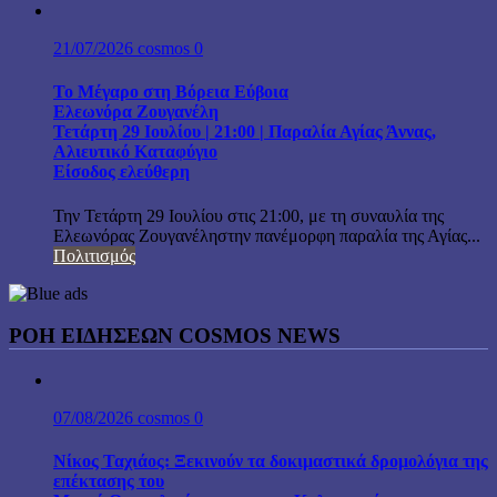
21/07/2026
cosmos
0
Το Μέγαρο στη Βόρεια Εύβοια
Ελεωνόρα Ζουγανέλη
Τετάρτη 29 Ιουλίου | 21:00 | Παραλία Αγίας Άννας,
Αλιευτικό Καταφύγιο
Είσοδος ελεύθερη
Την Τετάρτη 29 Ιουλίου στις 21:00, με τη συναυλία της
Ελεωνόρας Ζουγανέληστην πανέμορφη παραλία της Αγίας...
Πολιτισμός
ΡΟΗ ΕΙΔΗΣΕΩΝ COSMOS NEWS
07/08/2026
cosmos
0
Νίκος Ταχιάος: Ξεκινούν τα δοκιμαστικά δρομολόγια της
επέκτασης του