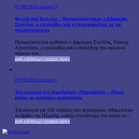
07/08/2026
cosmos
0
Φωτιά στη Βοιωτία – Προφυλακίστηκαν ο Δήμαρχος
Στυλίδας, ο εργολάβος και ο επιχειρηματίας με τις
ανεμογεννήτριες
Προφυλακιστέοι κρίθηκαν ο Δήμαρχος Στυλίδας, Γιάννης
Αποστόλου, ο εργολάβος και ο ιδιοκτήτης του αιολικού
πάρκου που...
ροή ειδήσεων cosmos news
07/08/2026
cosmos
0
Ταλαιπωρία στο αεροδρόμιο «Μακεδονία» – Πουλί
μπήκε σε κινητήρα αεροπλάνου
Ταλαιπωρία για 150 επιβάτες στο αεροδρόμιο «Μακεδονία»
το βράδυ της Πέμπτης, καθώς εντοπίστηκε ένα πτηνό σε...
ροή ειδήσεων cosmos news