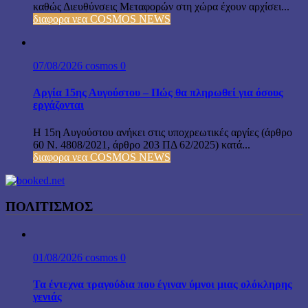
καθώς Διευθύνσεις Μεταφορών στη χώρα έχουν αρχίσει...
διαφορα νεα COSMOS NEWS
07/08/2026
cosmos
0
Αργία 15ης Αυγούστου – Πώς θα πληρωθεί για όσους
εργάζονται
Η 15η Αυγούστου ανήκει στις υποχρεωτικές αργίες (άρθρο
60 Ν. 4808/2021, άρθρο 203 ΠΔ 62/2025) κατά...
διαφορα νεα COSMOS NEWS
ΠΟΛΙΤΙΣΜΟΣ
01/08/2026
cosmos
0
Τα έντεχνα τραγούδια που έγιναν ύμνοι μιας ολόκληρης
γενιάς