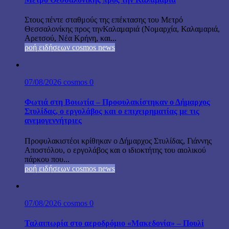
Στους πέντε σταθμούς της επέκτασης του Μετρό
Θεσσαλονίκης προς τηνΚαλαμαριά (Νομαρχία, Καλαμαριά,
Αρετσού, Νέα Κρήνη, και...
ροή ειδήσεων cosmos news
07/08/2026
cosmos
0
Φωτιά στη Βοιωτία – Προφυλακίστηκαν ο Δήμαρχος
Στυλίδας, ο εργολάβος και ο επιχειρηματίας με τις
ανεμογεννήτριες
Προφυλακιστέοι κρίθηκαν ο Δήμαρχος Στυλίδας, Γιάννης
Αποστόλου, ο εργολάβος και ο ιδιοκτήτης του αιολικού
πάρκου που...
ροή ειδήσεων cosmos news
07/08/2026
cosmos
0
Ταλαιπωρία στο αεροδρόμιο «Μακεδονία» – Πουλί