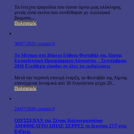
Τα έντεχνα τραγούδια που έγιναν ύμνοι μιας ολόκληρης
γενιάς είναι εκείνα που συνδέθηκαν με συλλογικά
βιώματα,...
Πολιτισμός
30/07/2026
cosmos
0
Το Μέγαρο στη Βόρεια Εύβοια Φεστιβάλ της Λίμνης
Εκπαιδευτικά Προγράμματα Αύγουστος – Σεπτέμβριος
2026 Ελεύθερη είσοδος σε όλες τις εκδηλώσεις
Μετά την περσινή επιτυχή έναρξη, το Φεστιβάλ της Λίμνης
επανέρχεται δυναμικά από 30 Αυγούστου μέχρι 20...
Πολιτισμός
24/07/2026
cosmos
0
ΟΔΥΣΣΕΒΑΧ της Ξένιας Καλογεροπούλου
ΑΜΦΙΘΕΑΤΡΟ ΔΙΠΑΕ ΣΕΡΡΕΣ τη Δευτέρα 27/7 στις
8:45μ.μ.