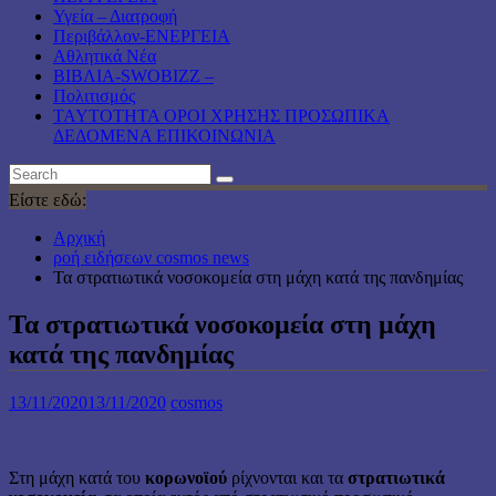
Υγεία – Διατροφή
Περιβάλλον-ΕΝΕΡΓΕΙΑ
Αθλητικά Νέα
ΒΙΒΛΙΑ-SWOBIZZ –
Πολιτισμός
TAYTOTHTA ΟΡΟΙ ΧΡΗΣΗΣ ΠΡΟΣΩΠΙΚΑ
ΔΕΔΟΜΕΝΑ ΕΠΙΚΟΙΝΩΝΙΑ
Είστε εδώ:
Αρχική
ροή ειδήσεων cosmos news
Τα στρατιωτικά νοσοκομεία στη μάχη κατά της πανδημίας
Τα στρατιωτικά νοσοκομεία στη μάχη
κατά της πανδημίας
13/11/2020
13/11/2020
cosmos
Στη μάχη κατά του
κορωνοϊού
ρίχνονται και τα
στρατιωτικά