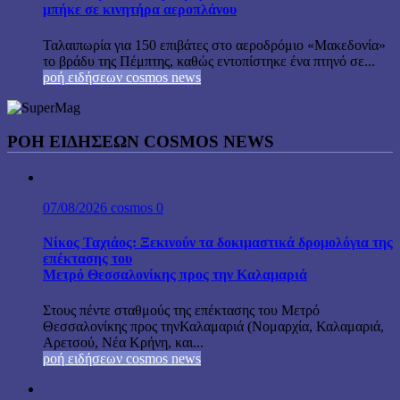
μπήκε σε κινητήρα αεροπλάνου
Ταλαιπωρία για 150 επιβάτες στο αεροδρόμιο «Μακεδονία»
το βράδυ της Πέμπτης, καθώς εντοπίστηκε ένα πτηνό σε...
ροή ειδήσεων cosmos news
ΡΟΉ ΕΙΔΉΣΕΩΝ COSMOS NEWS
07/08/2026
cosmos
0
Νίκος Ταχιάος: Ξεκινούν τα δοκιμαστικά δρομολόγια της
επέκτασης του
Μετρό Θεσσαλονίκης προς την Καλαμαριά
Στους πέντε σταθμούς της επέκτασης του Μετρό
Θεσσαλονίκης προς τηνΚαλαμαριά (Νομαρχία, Καλαμαριά,
Αρετσού, Νέα Κρήνη, και...
ροή ειδήσεων cosmos news