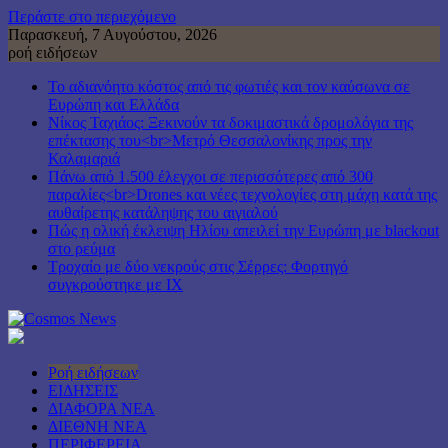
Περάστε στο περιεχόμενο
Παρασκευή, 7 Αυγούστου, 2026
ροή ειδήσεων
Το αδιανόητο κόστος από τις φωτιές και τον καύσωνα σε
Ευρώπη και Ελλάδα
Νίκος Ταχιάος: Ξεκινούν τα δοκιμαστικά δρομολόγια της
επέκτασης του<br>Μετρό Θεσσαλονίκης προς την
Καλαμαριά
Πάνω από 1.500 έλεγχοι σε περισσότερες από 300
παραλίες<br>Drones και νέες τεχνολογίες στη μάχη κατά της
αυθαίρετης κατάληψης του αιγιαλού
Πώς η ολική έκλειψη Ηλίου απειλεί την Ευρώπη με blackout
στο ρεύμα
Τροχαίο με δύο νεκρούς στις Σέρρες: Φορτηγό
συγκρούστηκε με ΙΧ
Ροή ειδήσεων
ΕΙΔΗΣΕΙΣ
ΔΙΑΦΟΡΑ ΝΕΑ
ΔΙΕΘΝΗ ΝΕΑ
ΠΕΡΙΦΕΡΕΙΑ