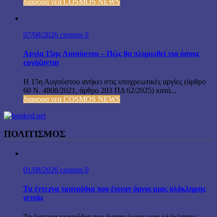
διαφορα νεα COSMOS NEWS
07/08/2026
cosmos
0
Αργία 15ης Αυγούστου – Πώς θα πληρωθεί για όσους
εργάζονται
Η 15η Αυγούστου ανήκει στις υποχρεωτικές αργίες (άρθρο
60 Ν. 4808/2021, άρθρο 203 ΠΔ 62/2025) κατά...
διαφορα νεα COSMOS NEWS
ΠΟΛΙΤΙΣΜΟΣ
01/08/2026
cosmos
0
Τα έντεχνα τραγούδια που έγιναν ύμνοι μιας ολόκληρης
γενιάς
Τα έντεχνα τραγούδια που έγιναν ύμνοι μιας ολόκληρης