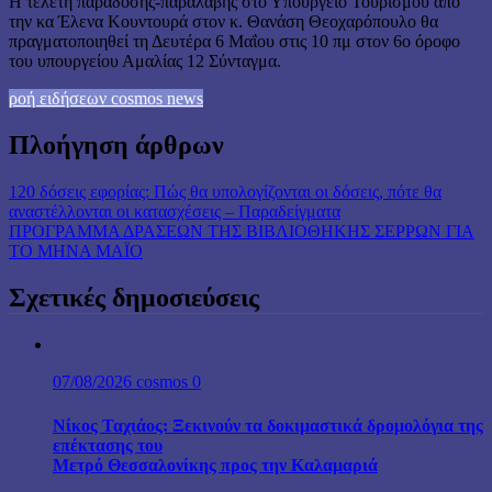
Η τελετή παράδοσης-παραλαβής στο Υπουργείο Τουρισμού από
την κα Έλενα Κουντουρά στον κ. Θανάση Θεοχαρόπουλο θα
πραγματοποιηθεί τη Δευτέρα 6 Μαΐου στις 10 πμ στον 6ο όροφο
του υπουργείου Αμαλίας 12 Σύνταγμα.
ροή ειδήσεων cosmos news
Πλοήγηση άρθρων
120 δόσεις εφορίας: Πώς θα υπολογίζονται οι δόσεις, πότε θα
αναστέλλονται οι κατασχέσεις – Παραδείγματα
ΠΡΟΓΡΑΜΜΑ ΔΡΑΣΕΩΝ ΤΗΣ ΒΙΒΛΙΟΘΗΚΗΣ ΣΕΡΡΩΝ ΓΙΑ
ΤΟ ΜΗΝΑ ΜΑΪΟ
Σχετικές δημοσιεύσεις
07/08/2026
cosmos
0
Νίκος Ταχιάος: Ξεκινούν τα δοκιμαστικά δρομολόγια της
επέκτασης του
Μετρό Θεσσαλονίκης προς την Καλαμαριά