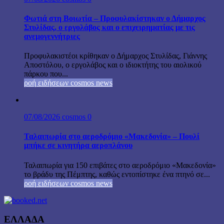
Φωτιά στη Βοιωτία – Προφυλακίστηκαν ο Δήμαρχος
Στυλίδας, ο εργολάβος και ο επιχειρηματίας με τις
ανεμογεννήτριες
Προφυλακιστέοι κρίθηκαν ο Δήμαρχος Στυλίδας, Γιάννης
Αποστόλου, ο εργολάβος και ο ιδιοκτήτης του αιολικού
πάρκου που...
ροή ειδήσεων cosmos news
07/08/2026
cosmos
0
Ταλαιπωρία στο αεροδρόμιο «Μακεδονία» – Πουλί
μπήκε σε κινητήρα αεροπλάνου
Ταλαιπωρία για 150 επιβάτες στο αεροδρόμιο «Μακεδονία»
το βράδυ της Πέμπτης, καθώς εντοπίστηκε ένα πτηνό σε...
ροή ειδήσεων cosmos news
ΕΛΛΑΔΑ