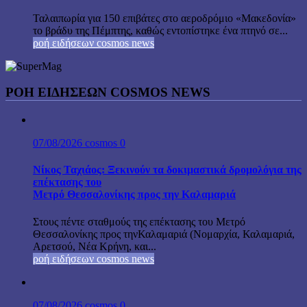
Ταλαιπωρία για 150 επιβάτες στο αεροδρόμιο «Μακεδονία»
το βράδυ της Πέμπτης, καθώς εντοπίστηκε ένα πτηνό σε...
ροή ειδήσεων cosmos news
ΡΟΉ ΕΙΔΉΣΕΩΝ COSMOS NEWS
07/08/2026
cosmos
0
Νίκος Ταχιάος: Ξεκινούν τα δοκιμαστικά δρομολόγια της
επέκτασης του
Μετρό Θεσσαλονίκης προς την Καλαμαριά
Στους πέντε σταθμούς της επέκτασης του Μετρό
Θεσσαλονίκης προς τηνΚαλαμαριά (Νομαρχία, Καλαμαριά,
Αρετσού, Νέα Κρήνη, και...
ροή ειδήσεων cosmos news
07/08/2026
cosmos
0