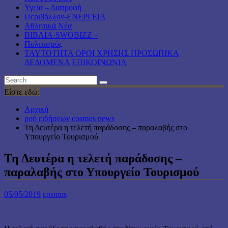
Υγεία – Διατροφή
Περιβάλλον-ΕΝΕΡΓΕΙΑ
Αθλητικά Νέα
ΒΙΒΛΙΑ-SWOBIZZ –
Πολιτισμός
TAYTOTHTA ΟΡΟΙ ΧΡΗΣΗΣ ΠΡΟΣΩΠΙΚΑ
ΔΕΔΟΜΕΝΑ ΕΠΙΚΟΙΝΩΝΙΑ
Είστε εδώ:
Αρχική
ροή ειδήσεων cosmos news
Τη Δευτέρα η τελετή παράδοσης – παραλαβής στο
Υπουργείο Τουρισμού
Τη Δευτέρα η τελετή παράδοσης –
παραλαβής στο Υπουργείο Τουρισμού
05/05/2019
cosmos