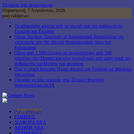
Περάστε στο περιεχόμενο
Παρασκευή, 7 Αυγούστου, 2026
ροή ειδήσεων
Το αδιανόητο κόστος από τις φωτιές και τον καύσωνα σε
Ευρώπη και Ελλάδα
Νίκος Ταχιάος: Ξεκινούν τα δοκιμαστικά δρομολόγια της
επέκτασης του<br>Μετρό Θεσσαλονίκης προς την
Καλαμαριά
Πάνω από 1.500 έλεγχοι σε περισσότερες από 300
παραλίες<br>Drones και νέες τεχνολογίες στη μάχη κατά της
αυθαίρετης κατάληψης του αιγιαλού
Πώς η ολική έκλειψη Ηλίου απειλεί την Ευρώπη με blackout
στο ρεύμα
Τροχαίο με δύο νεκρούς στις Σέρρες: Φορτηγό
συγκρούστηκε με ΙΧ
Ροή ειδήσεων
ΕΙΔΗΣΕΙΣ
ΔΙΑΦΟΡΑ ΝΕΑ
ΔΙΕΘΝΗ ΝΕΑ
ΠΕΡΙΦΕΡΕΙΑ