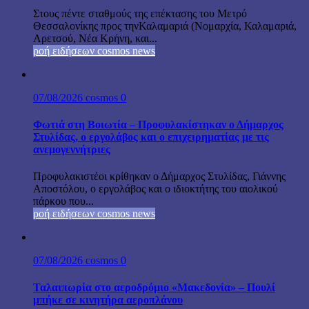
Στους πέντε σταθμούς της επέκτασης του Μετρό
Θεσσαλονίκης προς τηνΚαλαμαριά (Νομαρχία, Καλαμαριά,
Αρετσού, Νέα Κρήνη, και...
ροή ειδήσεων cosmos news
07/08/2026
cosmos
0
Φωτιά στη Βοιωτία – Προφυλακίστηκαν ο Δήμαρχος
Στυλίδας, ο εργολάβος και ο επιχειρηματίας με τις
ανεμογεννήτριες
Προφυλακιστέοι κρίθηκαν ο Δήμαρχος Στυλίδας, Γιάννης
Αποστόλου, ο εργολάβος και ο ιδιοκτήτης του αιολικού
πάρκου που...
ροή ειδήσεων cosmos news
07/08/2026
cosmos
0
Ταλαιπωρία στο αεροδρόμιο «Μακεδονία» – Πουλί
μπήκε σε κινητήρα αεροπλάνου