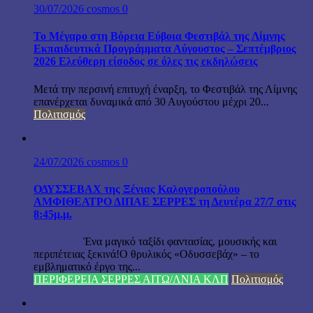
30/07/2026
cosmos
0
Το Μέγαρο στη Βόρεια Εύβοια Φεστιβάλ της Λίμνης
Εκπαιδευτικά Προγράμματα Αύγουστος – Σεπτέμβριος
2026 Ελεύθερη είσοδος σε όλες τις εκδηλώσεις
Μετά την περσινή επιτυχή έναρξη, το Φεστιβάλ της Λίμνης
επανέρχεται δυναμικά από 30 Αυγούστου μέχρι 20...
Πολιτισμός
24/07/2026
cosmos
0
ΟΔΥΣΣΕΒΑΧ της Ξένιας Καλογεροπούλου
ΑΜΦΙΘΕΑΤΡΟ ΔΙΠΑΕ ΣΕΡΡΕΣ τη Δευτέρα 27/7 στις
8:45μ.μ.
Ένα μαγικό ταξίδι φαντασίας, μουσικής και
περιπέτειας ξεκινά!Ο θρυλικός «Οδυσσεβάχ» – το
εμβληματικό έργο της...
ΠΕΡΙΦΕΡΕΙΑ ΣΕΡΡΕΣ ΑΙΤΩ/ΛΝΙΑ ΚΛΠ
Πολιτισμός