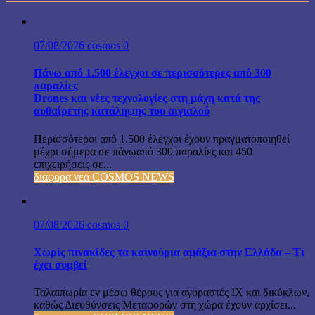
07/08/2026
cosmos
0
Πάνω από 1.500 έλεγχοι σε περισσότερες από 300
παραλίες
Drones και νέες τεχνολογίες στη μάχη κατά της
αυθαίρετης κατάληψης του αιγιαλού
Περισσότεροι από 1.500 έλεγχοι έχουν πραγματοποιηθεί
μέχρι σήμερα σε πάνωαπό 300 παραλίες και 450
επιχειρήσεις σε...
διαφορα νεα COSMOS NEWS
07/08/2026
cosmos
0
Χωρίς πινακίδες τα καινούρια αμάξια στην Ελλάδα – Τι
έχει συμβεί
Ταλαιπωρία εν μέσω θέρους για αγοραστές ΙΧ και δικύκλων,
καθώς Διευθύνσεις Μεταφορών στη χώρα έχουν αρχίσει...