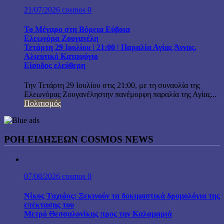
21/07/2026
cosmos
0
Το Μέγαρο στη Βόρεια Εύβοια
Ελεωνόρα Ζουγανέλη
Τετάρτη 29 Ιουλίου | 21:00 | Παραλία Αγίας Άννας,
Αλιευτικό Καταφύγιο
Είσοδος ελεύθερη
Την Τετάρτη 29 Ιουλίου στις 21:00, με τη συναυλία της
Ελεωνόρας Ζουγανέληστην πανέμορφη παραλία της Αγίας...
Πολιτισμός
ΡΟΗ ΕΙΔΗΣΕΩΝ COSMOS NEWS
07/08/2026
cosmos
0
Νίκος Ταχιάος: Ξεκινούν τα δοκιμαστικά δρομολόγια της
επέκτασης του
Μετρό Θεσσαλονίκης προς την Καλαμαριά