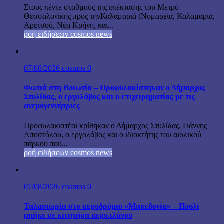
Στους πέντε σταθμούς της επέκτασης του Μετρό
Θεσσαλονίκης προς τηνΚαλαμαριά (Νομαρχία, Καλαμαριά,
Αρετσού, Νέα Κρήνη, και...
ροή ειδήσεων cosmos news
07/08/2026
cosmos
0
Φωτιά στη Βοιωτία – Προφυλακίστηκαν ο Δήμαρχος
Στυλίδας, ο εργολάβος και ο επιχειρηματίας με τις
ανεμογεννήτριες
Προφυλακιστέοι κρίθηκαν ο Δήμαρχος Στυλίδας, Γιάννης
Αποστόλου, ο εργολάβος και ο ιδιοκτήτης του αιολικού
πάρκου που...
ροή ειδήσεων cosmos news
07/08/2026
cosmos
0
Ταλαιπωρία στο αεροδρόμιο «Μακεδονία» – Πουλί
μπήκε σε κινητήρα αεροπλάνου