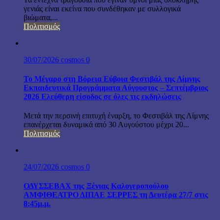
γενιάς είναι εκείνα που συνδέθηκαν με συλλογικά
βιώματα,...
Πολιτισμός
30/07/2026
cosmos
0
Το Μέγαρο στη Βόρεια Εύβοια Φεστιβάλ της Λίμνης
Εκπαιδευτικά Προγράμματα Αύγουστος – Σεπτέμβριος
2026 Ελεύθερη είσοδος σε όλες τις εκδηλώσεις
Μετά την περσινή επιτυχή έναρξη, το Φεστιβάλ της Λίμνης
επανέρχεται δυναμικά από 30 Αυγούστου μέχρι 20...
Πολιτισμός
24/07/2026
cosmos
0
ΟΔΥΣΣΕΒΑΧ της Ξένιας Καλογεροπούλου
ΑΜΦΙΘΕΑΤΡΟ ΔΙΠΑΕ ΣΕΡΡΕΣ τη Δευτέρα 27/7 στις
8:45μ.μ.