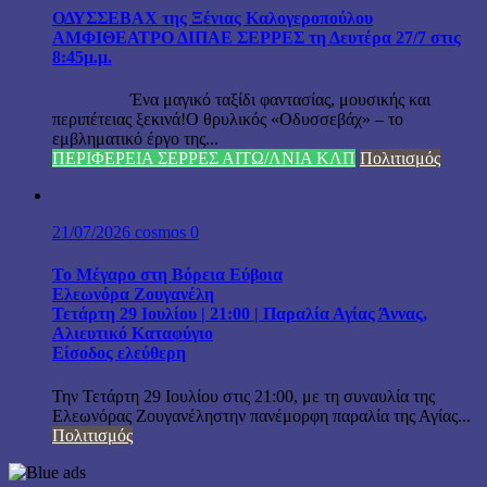
ΟΔΥΣΣΕΒΑΧ της Ξένιας Καλογεροπούλου
ΑΜΦΙΘΕΑΤΡΟ ΔΙΠΑΕ ΣΕΡΡΕΣ τη Δευτέρα 27/7 στις
8:45μ.μ.
Ένα μαγικό ταξίδι φαντασίας, μουσικής και
περιπέτειας ξεκινά!Ο θρυλικός «Οδυσσεβάχ» – το
εμβληματικό έργο της...
ΠΕΡΙΦΕΡΕΙΑ ΣΕΡΡΕΣ ΑΙΤΩ/ΛΝΙΑ ΚΛΠ
Πολιτισμός
21/07/2026
cosmos
0
Το Μέγαρο στη Βόρεια Εύβοια
Ελεωνόρα Ζουγανέλη
Τετάρτη 29 Ιουλίου | 21:00 | Παραλία Αγίας Άννας,
Αλιευτικό Καταφύγιο
Είσοδος ελεύθερη
Την Τετάρτη 29 Ιουλίου στις 21:00, με τη συναυλία της
Ελεωνόρας Ζουγανέληστην πανέμορφη παραλία της Αγίας...
Πολιτισμός