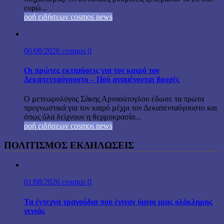
ευρώ...
ροή ειδήσεων cosmos news
06/08/2026
cosmos
0
Οι πρώτες εκτιμήσεις για τον καιρό τον
Δεκαπενταύγουστο – Πού αναμένονται βροχές
Ο μετεωρολόγος Σάκης Αρναούτογλου έδωσε τα πρώτα
προγνωστικά για τον καιρό μέχρι τον Δεκαπενταύγουστο και
όπως όλα δείχνουν η θερμοκρασία...
ροή ειδήσεων cosmos news
ΠΟΛΙΤΙΣΜΟΣ ΕΚΔΗΛΩΣΕΙΣ
01/08/2026
cosmos
0
Τα έντεχνα τραγούδια που έγιναν ύμνοι μιας ολόκληρης
γενιάς