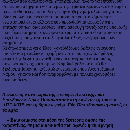
αλλαγών που σχεδιάζονται. Υπογραμμίζει πως το να επιτευχθούν
σημαντικά πλήγματα «στο τέρας της γραφειοκρατίας», στον τομέα
των επενδύσεων, αποτελεί για την κυβέρνηση, αλλά και για τον
ίδιο προσωπικά, ένα από τα σημαντικότερα στοιχήματα και
γνωστοποιεί ότι οι αλλαγές που προωθούνται αφορούν στην
επιτάχυνση των διαδικασιών, στην αποφυγή ταυτόχρονης υποβολής
πληθώρας αιτημάτων και, γενικότερα, στην αποτελεσματικότερη
διαχείριση του χρόνου επεξεργασίας όλων, ανεξαιρέτως, των
αιτημάτων.
Κι όπως σημειώνει ο ίδιος: «σχεδιάζουμε δράσεις ενίσχυσης
μικρών και μεσαίων επιχειρήσεων στη βιομηχανία, δράσεις
ανάπτυξης δεξιοτήτων ανθρώπινου δυναμικού και δράσεις
συνεργατικών σχηματισμών. Κομβικό ρόλο σε αυτό θα
διαδραματίσουν τα καθεστώτα ενίσχυσης του Αναπτυξιακού
Νόμου, γι’αυτό και ήδη αναμορφώνουμε πολλές χρονοβόρες
διαδικασίες».
Αναλυτικά, ο αναπληρωτής υπουργός Ανάπτυξης και
Επενδύσεων Νίκος Παπαθανάσης στη συνέντευξη του στο
ΑΠΕ-ΜΠΕ και τη δημοσιογράφο Εύη Παπαδοσηφάκη αναφέρει
τα εξής:
– Βρισκόμαστε στη μέση της δεύτερης φάσης της
καραντίνας, σε μια διαδικασία που αφενός η κυβέρνηση