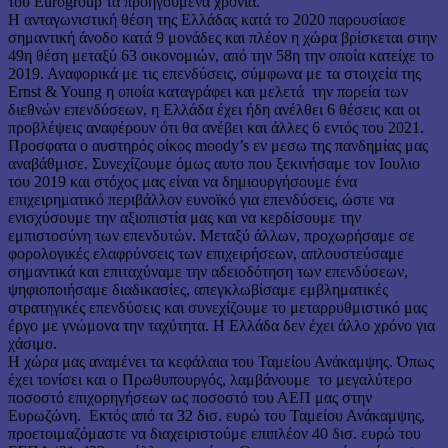
του Eurogroup τα προηγούμενα χρόνια.
Η ανταγωνιστική θέση της Ελλάδας κατά το 2020 παρουσίασε
σημαντική άνοδο κατά 9 μονάδες και πλέον η χώρα βρίσκεται στην
49η θέση μεταξύ 63 οικονομιών, από την 58η την οποία κατείχε το
2019. Αναφορικά με τις επενδύσεις, σύμφωνα με τα στοιχεία της
Ernst & Young η οποία καταγράφει και μελετά την πορεία των
διεθνών επενδύσεων, η Ελλάδα έχει ήδη ανέλθει 6 θέσεις και οι
προβλέψεις αναφέρουν ότι θα ανέβει και άλλες 6 εντός του 2021.
Προσφατα ο αυστηρός οίκος moody’s εν μεσω της πανδημίας μας
αναβάθμισε. Συνεχίζουμε όμως αυτο που ξεκινήσαμε τον Ιουλιο
του 2019 και στόχος μας είναι να δημιουργήσουμε ένα
επιχειρηματικό περιβάλλον ευνοϊκό για επενδύσεις, ώστε να
ενισχύσουμε την αξιοπιστία μας και να κερδίσουμε την
εμπιστοσύνη των επενδυτών. Μεταξύ άλλων, προχωρήσαμε σε
φορολογικές ελαφρύνσεις των επιχειρήσεων, απλουστεύσαμε
σημαντικά και επιταχύναμε την αδειοδότηση των επενδύσεων,
ψηφιοποιήσαμε διαδικασίες, απεγκλωβίσαμε εμβληματικές
στρατηγικές επενδύσεις και συνεχίζουμε το μεταρρυθμιστικό μας
έργο με γνώμονα την ταχύτητα. Η Ελλάδα δεν έχει άλλο χρόνο για
χάσιμο.
Η χώρα μας αναμένει τα κεφάλαια του Ταμείου Ανάκαμψης. Όπως
έχει τονίσει και ο Πρωθυπουργός, λαμβάνουμε το μεγαλύτερο
ποσοστό επιχορηγήσεων ως ποσοστό του ΑΕΠ μας στην
Ευρωζώνη. Εκτός από τα 32 δισ. ευρώ του Ταμείου Ανάκαμψης,
προετοιμαζόμαστε να διαχειριστούμε επιπλέον 40 δισ. ευρώ του