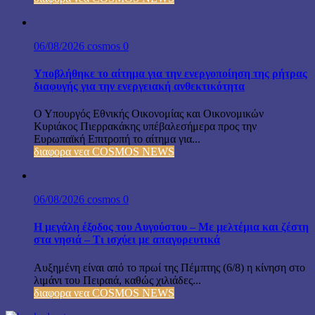
06/08/2026
cosmos
0
Υποβλήθηκε το αίτημα για την ενεργοποίηση της ρήτρας
διαφυγής για την ενεργειακή ανθεκτικότητα
Ο Υπουργός Εθνικής Οικονομίας και Οικονομικών
Κυριάκος Πιερρακάκης υπέβαλεσήμερα προς την
Ευρωπαϊκή Επιτροπή το αίτημα για...
διαφορα νεα COSMOS NEWS
06/08/2026
cosmos
0
Η μεγάλη έξοδος του Αυγούστου – Με μελτέμια και ζέστη
στα νησιά – Τι ισχύει με απαγορευτικά
Αυξημένη είναι από το πρωί της Πέμπτης (6/8) η κίνηση στο
λιμάνι του Πειραιά, καθώς χιλιάδες...
διαφορα νεα COSMOS NEWS