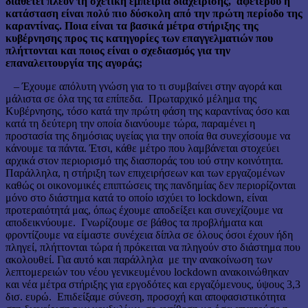
διαθέτει πλέον τη σχετική εμπειρία διαχείρισης, αφετέρου η
κατάσταση είναι πολύ πιο δύσκολη από την πρώτη περίοδο της
καραντίνας. Ποια είναι τα βασικά μέτρα στήριξης της
κυβέρνησης προς τις κατηγορίες των επαγγελματιών που
πλήττονται και ποιος είναι ο σχεδιασμός για την
επαναλειτουργία της αγοράς;
– Έχουμε απόλυτη γνώση για το τι συμβαίνει στην αγορά και
μάλιστα σε όλα της τα επίπεδα. Πρωταρχικό μέλημα της
Κυβέρνησης, τόσο κατά την πρώτη φάση της καραντίνας όσο και
κατά τη δεύτερη την οποία διανύουμε τώρα, παραμένει η
προστασία της δημόσιας υγείας για την οποία θα συνεχίσουμε να
κάνουμε τα πάντα. Έτσι, κάθε μέτρο που λαμβάνεται στοχεύει
αρχικά στον περιορισμό της διασποράς του ιού στην κοινότητα.
Παράλληλα, η στήριξη των επιχειρήσεων και των εργαζομένων
καθώς οι οικονομικές επιπτώσεις της πανδημίας δεν περιορίζονται
μόνο στο διάστημα κατά το οποίο ισχύει το lockdown, είναι
προτεραιότητά μας, όπως έχουμε αποδείξει και συνεχίζουμε να
αποδεικνύουμε. Γνωρίζουμε σε βάθος τα προβλήματα και
φροντίζουμε να είμαστε συνέχεια δίπλα σε όλους όσοι έχουν ήδη
πληγεί, πλήττονται τώρα ή πρόκειται να πληγούν στο διάστημα που
ακολουθεί. Για αυτό και παράλληλα με την ανακοίνωση των
λεπτομερειών του νέου γενικευμένου lockdown ανακοινώθηκαν
και νέα μέτρα στήριξης για εργοδότες και εργαζόμενους, ύψους 3,3
δισ. ευρώ. Επιδείξαμε σύνεση, προσοχή και αποφασιστικότητα