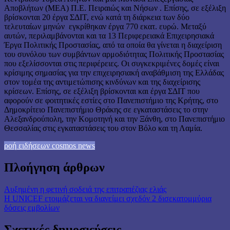
Αποβλήτων (ΜΕΑ) Π.Ε. Πειραιώς και Νήσων . Επίσης, σε εξέλιξη
βρίσκονται 20 έργα ΣΔΙΤ, ενώ κατά τη διάρκεια των δύο
τελευταίων μηνών εγκρίθηκαν έργα 770 εκατ. ευρώ. Μεταξύ
αυτών, περιλαμβάνονται και τα 13 Περιφερειακά Επιχειρησιακά
Έργα Πολιτικής Προστασίας, από τα οποία θα γίνεται η διαχείριση
του συνόλου των συμβάντων αρμοδιότητας Πολιτικής Προστασίας
που εξελίσσονται στις περιφέρειες. Οι συγκεκριμένες δομές είναι
κρίσιμης σημασίας για την επιχειρησιακή αναβάθμιση της Ελλάδας
στον τομέα της αντιμετώπισης κινδύνων και της διαχείρισης
κρίσεων. Επίσης, σε εξέλιξη βρίσκονται και έργα ΣΔΙΤ που
αφορούν σε φοιτητικές εστίες στο Πανεπιστήμιο της Κρήτης, στο
Δημοκρίτειο Πανεπιστήμιο Θράκης σε εγκαταστάσεις το στην
Αλεξανδρούπολη, την Κομοτηνή και την Ξάνθη, στο Πανεπιστήμιο
Θεσσαλίας στις εγκαταστάσεις του στον Βόλο και τη Λαμία.
ροή ειδήσεων cosmos news
Πλοήγηση άρθρων
Αυξημένη η φετινή σοδειά της επιτραπέζιας ελιάς
Η UNICEF ετοιμάζεται να διανείμει σχεδόν 2 δισεκατομμύρια
δόσεις εμβολίων
Σχετικές δημοσιεύσεις