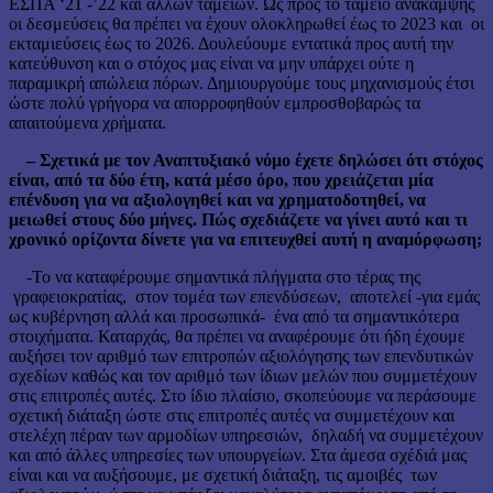
ΕΣΠΑ ‘21 -’22 και άλλων ταμείων. Ως προς το ταμείο ανάκαμψης
οι δεσμεύσεις θα πρέπει να έχουν ολοκληρωθεί έως το 2023 και οι
εκταμιεύσεις έως το 2026. Δουλεύουμε εντατικά προς αυτή την
κατεύθυνση και ο στόχος μας είναι να μην υπάρχει ούτε η
παραμικρή απώλεια πόρων. Δημιουργούμε τους μηχανισμούς έτσι
ώστε πολύ γρήγορα να απορροφηθούν εμπροσθοβαρώς τα
απαιτούμενα χρήματα.
– Σχετικά με τον Αναπτυξιακό νόμο έχετε δηλώσει ότι στόχος
είναι, από τα δύο έτη, κατά μέσο όρο, που χρειάζεται μία
επένδυση για να αξιολογηθεί και να χρηματοδοτηθεί, να
μειωθεί στους δύο μήνες. Πώς σχεδιάζετε να γίνει αυτό και τι
χρονικό ορίζοντα δίνετε για να επιτευχθεί αυτή η αναμόρφωση;
-Το να καταφέρουμε σημαντικά πλήγματα στο τέρας της
γραφειοκρατίας, στον τομέα των επενδύσεων, αποτελεί -για εμάς
ως κυβέρνηση αλλά και προσωπικά- ένα από τα σημαντικότερα
στοιχήματα. Καταρχάς, θα πρέπει να αναφέρουμε ότι ήδη έχουμε
αυξήσει τον αριθμό των επιτροπών αξιολόγησης των επενδυτικών
σχεδίων καθώς και τον αριθμό των ίδιων μελών που συμμετέχουν
στις επιτροπές αυτές. Στο ίδιο πλαίσιο, σκοπεύουμε να περάσουμε
σχετική διάταξη ώστε στις επιτροπές αυτές να συμμετέχουν και
στελέχη πέραν των αρμοδίων υπηρεσιών, δηλαδή να συμμετέχουν
και από άλλες υπηρεσίες των υπουργείων. Στα άμεσα σχέδιά μας
είναι και να αυξήσουμε, με σχετική διάταξη, τις αμοιβές των