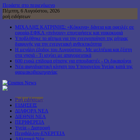
Περάστε στο περιεχόμενο
Πέμπτη, 6 Αυγούστου, 2026
ροή ειδήσεων
ΜΙΧΑΛΗΣ ΚΑΤΡΙΝΗΣ: «Κόκκινα» δάνεια και οφειλές σε
εφορία-ΕΦΚΑ «πνίγουν» επιχειρήσεις και νοικοκυριά
Υποβλήθηκε το αίτημα για την ενεργοποίηση της ρήτρας
διαφυγής για την ενεργειακή ανθεκτικότητα
Η μεγάλη έξοδος του Αυγούστου - Με μελτέμια και ζέστη
στα νησιά - Τι ισχύει με απαγορευτικά
600 ευρώ επίδομα σίτισης για σπουδαστές - Οι δικαιούχοι
Νέα αιφνιδιαστική κίνηση του Υπουργείου Υγείας κατά της
φαρμακοβιομηχανίας
Ροή ειδήσεων
ΕΙΔΗΣΕΙΣ
ΔΙΑΦΟΡΑ ΝΕΑ
ΔΙΕΘΝΗ ΝΕΑ
ΠΕΡΙΦΕΡΕΙΑ
Υγεία – Διατροφή
Περιβάλλον-ΕΝΕΡΓΕΙΑ
Αθλητικά Νέα