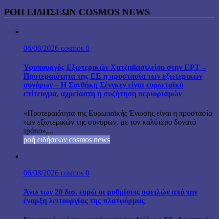
ΡΟΗ ΕΙΔΗΣΕΩΝ COSMOS NEWS
06/08/2026
cosmos
0
Υφυπουργός Εξωτερικών Χατζηβασιλείου στην ΕΡΤ –
Προτεραιότητα της ΕΕ η προστασία των εξωτερικών
συνόρων – Η Συνθήκη Σένγκεν είναι ευρωπαϊκό
επίτευγμα, αχρείαστη η συζήτηση περιορισμών
«Προτεραιότητα της Ευρωπαϊκής Ένωσης είναι η προστασία
των εξωτερικών της συνόρων, με τον καλύτερο δυνατό
τρόπο»,...
ροή ειδήσεων cosmos news
06/08/2026
cosmos
0
Άνω των 20 δισ. ευρώ οι ρυθμίσεις οφειλών από την
έναρξη λειτουργίας της πλατφόρμας