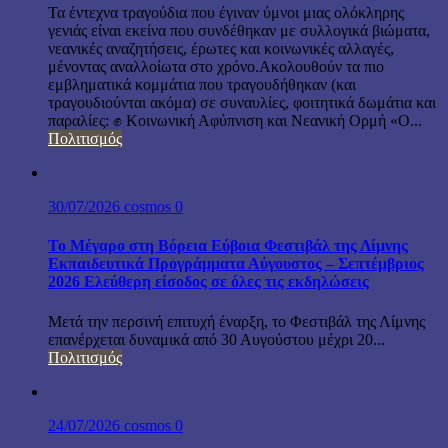
Τα έντεχνα τραγούδια που έγιναν ύμνοι μιας ολόκληρης
γενιάς είναι εκείνα που συνδέθηκαν με συλλογικά βιώματα,
νεανικές αναζητήσεις, έρωτες και κοινωνικές αλλαγές,
μένοντας αναλλοίωτα στο χρόνο.Ακολουθούν τα πιο
εμβληματικά κομμάτια που τραγουδήθηκαν (και
τραγουδιούνται ακόμα) σε συναυλίες, φοιτητικά δωμάτια και
παραλίες: ✊ Κοινωνική Αφύπνιση και Νεανική Ορμή «Ο...
Πολιτισμός
30/07/2026
cosmos
0
Το Μέγαρο στη Βόρεια Εύβοια Φεστιβάλ της Λίμνης
Εκπαιδευτικά Προγράμματα Αύγουστος – Σεπτέμβριος
2026 Ελεύθερη είσοδος σε όλες τις εκδηλώσεις
Μετά την περσινή επιτυχή έναρξη, το Φεστιβάλ της Λίμνης
επανέρχεται δυναμικά από 30 Αυγούστου μέχρι 20...
Πολιτισμός
24/07/2026
cosmos
0