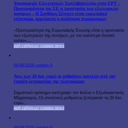
Υφυπουργός Εξωτερικών Χατζηβασιλείου στην ΕΡΤ –
Προτεραιότητα της ΕΕ η προστασία των εξωτερικών
συνόρων – Η Συνθήκη Σένγκεν είναι ευρωπαϊκό
επίτευγμα, αχρείαστη η συζήτηση περιορισμών
«Προτεραιότητα της Ευρωπαϊκής Ένωσης είναι η προστασία
των εξωτερικών της συνόρων, με τον καλύτερο δυνατό
τρόπο»,...
ροή ειδήσεων cosmos news
06/08/2026
cosmos
0
Άνω των 20 δισ. ευρώ οι ρυθμίσεις οφειλών από την
έναρξη λειτουργίας της πλατφόρμας
Σημαντικό ορόσημο κατέγραψε τον Ιούλιο ο Εξωδικαστικός
Μηχανισμός. Οι συνολικές ρυθμίσεις ξεπέρασαν τα 20 δισ.
ευρώ...
ροή ειδήσεων cosmos news
06/08/2026
cosmos
0