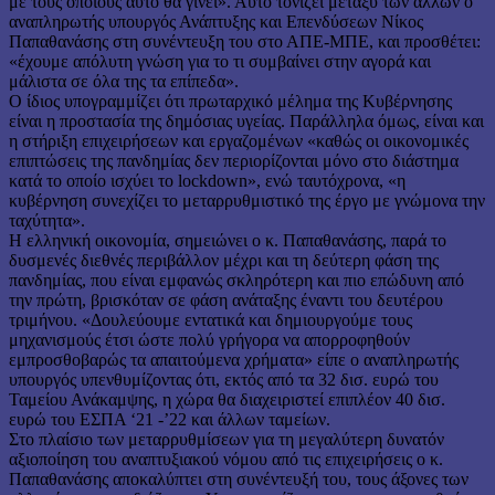
με τους οποίους αυτό θα γίνει». Αυτό τονίζει μεταξύ των άλλων ο
αναπληρωτής υπουργός Ανάπτυξης και Επενδύσεων Νίκος
Παπαθανάσης στη συνέντευξη του στο ΑΠΕ-ΜΠΕ, και προσθέτει:
«έχουμε απόλυτη γνώση για το τι συμβαίνει στην αγορά και
μάλιστα σε όλα της τα επίπεδα».
Ο ίδιος υπογραμμίζει ότι πρωταρχικό μέλημα της Κυβέρνησης
είναι η προστασία της δημόσιας υγείας. Παράλληλα όμως, είναι και
η στήριξη επιχειρήσεων και εργαζομένων «καθώς οι οικονομικές
επιπτώσεις της πανδημίας δεν περιορίζονται μόνο στο διάστημα
κατά το οποίο ισχύει το lockdown», ενώ ταυτόχρονα, «η
κυβέρνηση συνεχίζει το μεταρρυθμιστικό της έργο με γνώμονα την
ταχύτητα».
Η ελληνική οικονομία, σημειώνει ο κ. Παπαθανάσης, παρά το
δυσμενές διεθνές περιβάλλον μέχρι και τη δεύτερη φάση της
πανδημίας, που είναι εμφανώς σκληρότερη και πιο επώδυνη από
την πρώτη, βρισκόταν σε φάση ανάταξης έναντι του δευτέρου
τριμήνου. «Δουλεύουμε εντατικά και δημιουργούμε τους
μηχανισμούς έτσι ώστε πολύ γρήγορα να απορροφηθούν
εμπροσθοβαρώς τα απαιτούμενα χρήματα» είπε ο αναπληρωτής
υπουργός υπενθυμίζοντας ότι, εκτός από τα 32 δισ. ευρώ του
Ταμείου Ανάκαμψης, η χώρα θα διαχειριστεί επιπλέον 40 δισ.
ευρώ του ΕΣΠΑ ‘21 -’22 και άλλων ταμείων.
Στο πλαίσιο των μεταρρυθμίσεων για τη μεγαλύτερη δυνατόν
αξιοποίηση του αναπτυξιακού νόμου από τις επιχειρήσεις ο κ.
Παπαθανάσης αποκαλύπτει στη συνέντευξή του, τους άξονες των