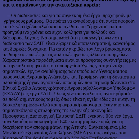
και τι σημαίνουν για την αναπτυξιακή πορεία;
– Οι διαδικασίες και για τα συγκεκριμένα έργα προχωρούν με
γρήγορους ρυθμούς. Θα πρέπει να αναφέρουμε ότι αυτές αφορούν
και σε νέα σχέδια αλλά και σε σχέδια που “έρχονται” από τα
προηγούμενα χρόνια και είχαν κολλήσει για πολλούς και
διάφορους λόγους. Να σημειωθεί ότι η υπαγωγή έργων στη
διαδικασία των ΣΔΙΤ είναι εξαιρετικά αποτελεσματική, καινοτόμος
και διαρκώς δυναμική. Για αυτόν ακριβώς τον λόγο βρισκόμαστε
σε διαρκείς επαφές με τις πολιτικές ηγεσίες άλλων υπουργείων.
Χαρακτηριστικά παραδείγματα είναι οι πρόσφατες συναντήσεις μας
με την πολιτική ηγεσία του υπουργείου Υγείας για την ένταξη
σημαντικών έργων αναβάθμισης των υποδομών Υγείας και του
υπουργείου Αγροτικής Ανάπτυξης και Τροφίμων για τη δυνατότητα
υλοποίησης έργων αγροτικών υποδομών που περιλαμβάνονται στο
Εθνικό Σχέδιο Ανασυγκρότησης Αγροπεριβαλλοντικών Υποδομών
(ΕΣΑΑΥ) ως έργα ΣΔΙΤ. Όπως γίνεται αντιληπτό, αναφερόμαστε
σε πολύ σημαντικούς τομείς, όπως είναι η υγεία -ιδίως σε αυτήν τη
δύσκολη περίοδο- αλλά και η αγροτική οικονομία, έναν από τους
σημαντικότερους στυλοβάτες της ελληνικής οικονομίας.
Πρόσφατα, η Διυπουργική Επιτροπή ΣΔΙΤ ενέκρινε δύο νέα έργα,
συνολικού προϋπολογισμού 640 εκατομμυρίων ευρώ, για τη
διαχείριση των απορριμμάτων της Αττικής. Συγκεκριμένα, μία
Μονάδα Επεξεργασίας Αποβλήτων (ΜΕΑ) για τις ανάγκες του
Κεντρικού Τομέα Αθηνών και μία Μονάδα Επεξεργασίας