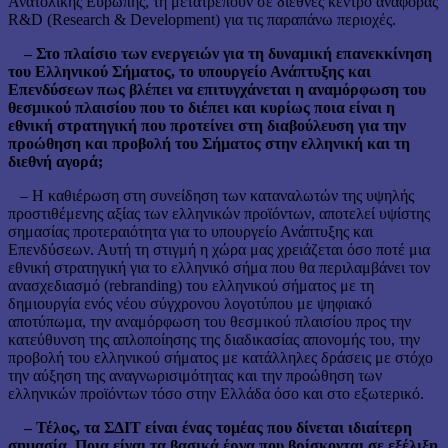
Ανατολικής Ευρώπης, τη μετατρέπουν σε διεθνές κέντρο αναφοράς
R&D (Research & Development) για τις παραπάνω περιοχές.
– Στο πλαίσιο των ενεργειών για τη δυναμική επανεκκίνηση
του Ελληνικού Σήματος, το υπουργείο Ανάπτυξης και
Επενδύσεων πως βλέπει να επιτυγχάνεται η αναμόρφωση του
θεσμικού πλαισίου που το διέπει και κυρίως ποια είναι η
εθνική στρατηγική που προτείνει στη διαβούλευση για την
προώθηση και προβολή του Σήματος στην ελληνική και τη
διεθνή αγορά;
– Η καθιέρωση στη συνείδηση των καταναλωτών της υψηλής
προστιθέμενης αξίας των ελληνικών προϊόντων, αποτελεί υψίστης
σημασίας προτεραιότητα για το υπουργείο Ανάπτυξης και
Επενδύσεων. Αυτή τη στιγμή η χώρα μας χρειάζεται όσο ποτέ μια
εθνική στρατηγική για το ελληνικό σήμα που θα περιλαμβάνει τον
ανασχεδιασμό (rebranding) του ελληνικού σήματος με τη
δημιουργία ενός νέου σύγχρονου λογοτύπου με ψηφιακό
αποτύπωμα, την αναμόρφωση του θεσμικού πλαισίου προς την
κατεύθυνση της απλοποίησης της διαδικασίας απονομής του, την
προβολή του ελληνικού σήματος με κατάλληλες δράσεις με στόχο
την αύξηση της αναγνωρισιμότητας και την προώθηση των
ελληνικών προϊόντων τόσο στην Ελλάδα όσο και στο εξωτερικό.
– Τέλος, τα ΣΔΙΤ είναι ένας τομέας που δίνεται ιδιαίτερη
σημασία. Ποια είναι τα βασικά έργα που βρίσκονται σε εξέλιξη