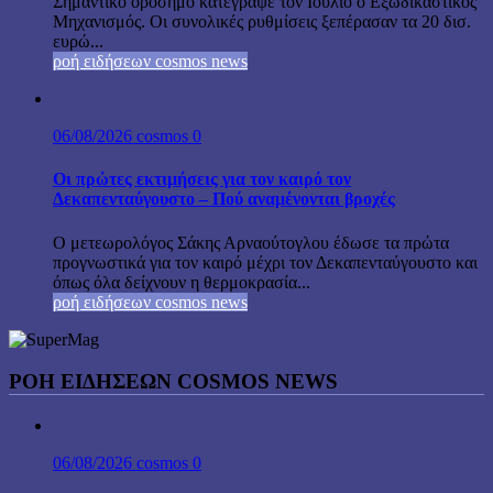
Σημαντικό ορόσημο κατέγραψε τον Ιούλιο ο Εξωδικαστικός
Μηχανισμός. Οι συνολικές ρυθμίσεις ξεπέρασαν τα 20 δισ.
ευρώ...
ροή ειδήσεων cosmos news
06/08/2026
cosmos
0
Οι πρώτες εκτιμήσεις για τον καιρό τον
Δεκαπενταύγουστο – Πού αναμένονται βροχές
Ο μετεωρολόγος Σάκης Αρναούτογλου έδωσε τα πρώτα
προγνωστικά για τον καιρό μέχρι τον Δεκαπενταύγουστο και
όπως όλα δείχνουν η θερμοκρασία...
ροή ειδήσεων cosmos news
ΡΟΉ ΕΙΔΉΣΕΩΝ COSMOS NEWS
06/08/2026
cosmos
0