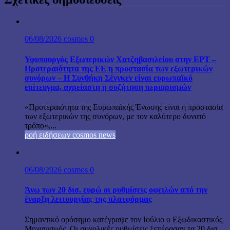
06/08/2026
cosmos
0
Υφυπουργός Εξωτερικών Χατζηβασιλείου στην ΕΡΤ –
Προτεραιότητα της ΕΕ η προστασία των εξωτερικών
συνόρων – Η Συνθήκη Σένγκεν είναι ευρωπαϊκό
επίτευγμα, αχρείαστη η συζήτηση περιορισμών
«Προτεραιότητα της Ευρωπαϊκής Ένωσης είναι η προστασία
των εξωτερικών της συνόρων, με τον καλύτερο δυνατό
τρόπο»,...
ροή ειδήσεων cosmos news
06/08/2026
cosmos
0
Άνω των 20 δισ. ευρώ οι ρυθμίσεις οφειλών από την
έναρξη λειτουργίας της πλατφόρμας
Σημαντικό ορόσημο κατέγραψε τον Ιούλιο ο Εξωδικαστικός
Μηχανισμός. Οι συνολικές ρυθμίσεις ξεπέρασαν τα 20 δισ.