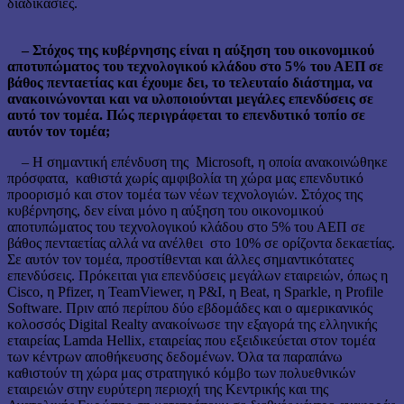
διαδικασίες.
– Στόχος της κυβέρνησης είναι η αύξηση του οικονομικού
αποτυπώματος του τεχνολογικού κλάδου στο 5% του ΑΕΠ σε
βάθος πενταετίας και έχουμε δει, το τελευταίο διάστημα, να
ανακοινώνονται και να υλοποιούνται μεγάλες επενδύσεις σε
αυτό τον τομέα. Πώς περιγράφεται το επενδυτικό τοπίο σε
αυτόν τον τομέα;
– Η σημαντική επένδυση της Microsoft, η οποία ανακοινώθηκε
πρόσφατα, καθιστά χωρίς αμφιβολία τη χώρα μας επενδυτικό
προορισμό και στον τομέα των νέων τεχνολογιών. Στόχος της
κυβέρνησης, δεν είναι μόνο η αύξηση του οικονομικού
αποτυπώματος του τεχνολογικού κλάδου στο 5% του ΑΕΠ σε
βάθος πενταετίας αλλά να ανέλθει στο 10% σε ορίζοντα δεκαετίας.
Σε αυτόν τον τομέα, προστίθενται και άλλες σημαντικότατες
επενδύσεις. Πρόκειται για επενδύσεις μεγάλων εταιρειών, όπως η
Cisco, η Pfizer, η TeamViewer, η P&I, η Beat, η Sparkle, η Profile
Software. Πριν από περίπου δύο εβδομάδες και ο αμερικανικός
κολοσσός Digital Realty ανακοίνωσε την εξαγορά της ελληνικής
εταιρείας Lamda Hellix, εταιρείας που εξειδικεύεται στον τομέα
των κέντρων αποθήκευσης δεδομένων. Όλα τα παραπάνω
καθιστούν τη χώρα μας στρατηγικό κόμβο των πολυεθνικών
εταιρειών στην ευρύτερη περιοχή της Κεντρικής και της