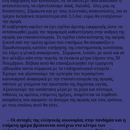
στη διαχείριση των κονδυλίων, σε αντίθεση με όσα απαιτούσε η
αντιπολίτευση, να εξαντλούσαμε άπαξ, δηλαδή, όλες μας τις
δυνατότητες. Σύμφωνα και με τους τελευταίες ανακοινώσεις, για το
τρέχον lockdown περισσότερα από 3,3 δισ. ευρώ θα ενισχύσουν
την αγορά.
Η κυβέρνηση οφείλει να έχει σχέδιο άμεσης εφαρμογής ώστε να
ανταποκριθεί χωρίς την παραμικρή καθυστέρηση στην ανάγκη της
αγοράς για επαναλειτουργία. Το σχέδιο επανεκκίνησης της αγοράς
ξεκινά από την πρώτη ημέρα που επισήμως θα αποφασίζει ο
Πρωθυπουργός κατόπιν εισήγησης της επιστημονικής κοινότητας
ότι λήγει η γενική απαγόρευση . Σύμφωνα, λοιπόν, με αυτό και αν
δεν αλλάξει κάτι στην πορεία, τα έκτακτα μέτρα λήγουν στις 30
Νοεμβρίου. Βέβαια αυτό θα επαναξιολογηθεί την ερχόμενη
εβδομάδα παντα σύμφωνα με τα επιδημιολογικά στοιχεία .
Έχουμε και αξιοποιούμε την εμπειρία του περασμένου
καλοκαιριού αναφορικά με την επαναλειτουργία της αγοράς,
πάντοτε με γνώμονα την προστασία της δημόσιας υγείας.
Αξιολογούμε την κατάσταση μέρα με τη μέρα και σύντομα,
πιθανώς τις αμέσως επόμενες ημέρες, αναμένεται να ληφθούν
αποφάσεις που αφορούν το άνοιγμα της αγοράς και τους τρόπους
με τους οποίους αυτό θα γίνει.
– Οι αντοχές της ελληνικής οικονομίας στην πανδημία και η
επόμενη ημέρα βρίσκονται συνέχεια στο κέντρο των