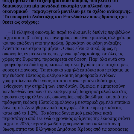
συζητήσεων του επιχειρηματικού κόσμου, που βλέπει ότι
δημιουργείται μία μοναδική ευκαιρία για αλλαγή του
οικονομικού – παραγωγικού μοντέλου με το σχέδιο ανάκαμψης.
Το υπουργείο Ανάπτυξης και Επενδύσεων ποιες δράσεις έχει
θέσει ως στόχους;
– Η ελληνική οικονομία, παρά το δυσμενές διεθνές περιβάλλον
μέχρι και τη β΄ φάση της πανδημίας που είναι εμφανώς σκληρότερη
και πιο επώδυνη από την πρώτη, βρισκόταν σε φάση ανάταξης
έναντι του δευτέρου τριμήνου . Όπως είναι φυσικό, όμως, η
οικονομία, εν μέσω αυτής της γενικευμένης κρίσης σε όλες τις
χώρες της Ευρώπης, παρασύρεται σε ύφεση. Παρ’ όλα αυτά στο
προηγούμενο διάστημα, καταφέραμε να βγούμε με επιτυχία τρεις
φορές στις αγορές. Τα ιστορικά χαμηλά επιτόκια που πετύχαμε με
την έκδοση 10ετούς ομολόγου και τη δημοπρασία εντόκων
γραμματίων αποδείκνυαν, κατά το συγκεκριμένο διάστημα,
ενίσχυσαν την στήριξη των επενδυτών. Ομοίως, η εμπιστοσύνη
των διεθνών αγορών στην κυβερνητική διαχείριση αλλά και στις
προοπτικές της ελληνικής οικονομίας επιβεβαιώθηκε και από την
πρόσφατη έκδοση 15ετούς ομολόγου με ιστορικά χαμηλό επιτόκιο
δανεισμού. Αντλήθηκαν από τις αγορές 2 δισ. ευρώ με κόστος
κάτω από το 1.2%. Το κόστος δανεισμού μειώθηκε κατά
περισσότερο από 1/3 ενώ ο χρονικός ορίζοντας της έκδοσης φτάνει
μέχρι το 2035, πέραν δηλαδή της περιόδου που καλυπτόταν η
βιωσιμότητα του Ελληνικού Δημόσιου Χρέους από τις αποφάσεις