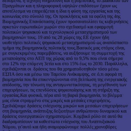
δεδομένα, η τεχνητή νοημοσύνη και η ρομποτική, το Διαδίκτυο των
Πραγμάτων και η πληροφορική υψηλών επιδόσεων έχουν ως
αποτέλεσμα να επηρεάζεται η ίδια η φύση της εργασίας και της
κοινωνίας στο σύνολό της. Οι προκλήσεις και τα οφέλη της 4ης
Βιομηχανικής Επανάστασης έχουν προσανατολίσει τις κυβερνήσεις
αρκετών ευρωπαϊκών χωρών στο σχεδιασμό και εφαρμογή
πολιτικών ψηφιακού και τεχνολογικού μετασχηματισμού των
βιομηχανιών τους. 19 από τις 28 χώρες της ΕΕ έχουν ήδη
υιοθετήσει πολιτικές ψηφιακού μετασχηματισμού ως αναπόσπαστο
τμήμα της βιομηχανικής πολιτικής τους.Βασικός μας στόχος είναι,
με συγκεκριμένες παρεμβάσεις, να αυξήσουμε τη συμμετοχή της
μεταποίησης στο ΑΕΠ της χώρας από το 9,5% που είναι σήμερα
στο 12% την επόμενη 3ετία και στο 15% έως το 2030. Παράλληλα,
σχεδιάζονται οι δράσεις που θα χρηματοδοτηθούν τόσο μέσω
ΕΣΠΑ όσο και μέσω του Ταμείου Ανάκαμψης, σε ό,τι αφορά τη
βιομηχανία που θα επικεντρώνονται στη βελτίωση της ενεργειακής
απόδοσης, την τόνωση της ανταγωνιστικότητας, τη μεγέθυνση των
επιχειρήσεων, τις επενδύσεις ψηφιοποίησης και τη στήριξη της
εργασίας.Και φυσικά, πέρα από τη βαριά βιομηχανία, το βλέμμα
μας είναι στραμμένο στις μικρές και μεσαίες επιχειρήσεις.
Σχεδιάζουμε δράσεις ενίσχυσης μικρών και μεσαίων επιχειρήσεων
στη βιομηχανία, ανάπτυξης δεξιοτήτων ανθρώπινου δυναμικού και
δράσεις συνεργατικών σχηματισμών. Κομβικό ρόλο σε αυτό θα
διαδραματίσουν τα καθεστώτα ενίσχυσης του Αναπτυξιακού
Νόμου, γι’αυτό και ήδη αναμορφώνουμε πολλές χρονοβόρες