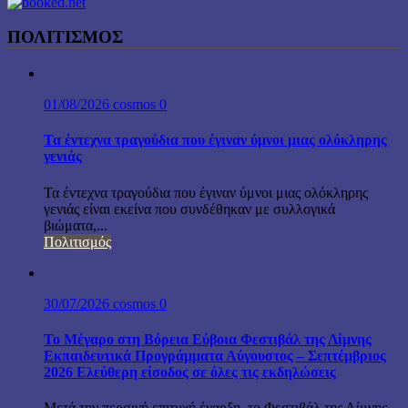
ΠΟΛΙΤΙΣΜΟΣ
01/08/2026
cosmos
0
Τα έντεχνα τραγούδια που έγιναν ύμνοι μιας ολόκληρης
γενιάς
Τα έντεχνα τραγούδια που έγιναν ύμνοι μιας ολόκληρης
γενιάς είναι εκείνα που συνδέθηκαν με συλλογικά
βιώματα,...
Πολιτισμός
30/07/2026
cosmos
0
Το Μέγαρο στη Βόρεια Εύβοια Φεστιβάλ της Λίμνης
Εκπαιδευτικά Προγράμματα Αύγουστος – Σεπτέμβριος
2026 Ελεύθερη είσοδος σε όλες τις εκδηλώσεις
Μετά την περσινή επιτυχή έναρξη, το Φεστιβάλ της Λίμνης