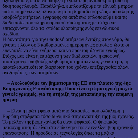
αξιολογητών, ώστε να υπάρξει μεγαλύτερη ανταπόκριση από τη
δική τους πλευρά. Παράλληλα, εμπλουτίζουμε τα εθνικά μητρώα
πιστοποιημένων αξιολογητών με τη δημοσίευση νέας πρόσκλησης
υποβολής αιτήσεων εγγραφής σε αυτά ενώ απλοποιούμε και τις
διαδικασίες του πληροφοριακού συστήματος με στόχο να
επιταχύνονται όλα τα στάδια υλοποίησης ενός επενδυτικού
σχεδίου.
Η δυνατότητα για την υποβολή αιτήσεων ένταξης στον νόμο, θα
γίνεται πλέον σε 3 καθορισμένες ημερομηνίες ετησίως ώστε οι
επενδυτές να είναι ενήμεροι και να προετοιμάζονται εγκαίρως.
Στόχος μας είναι η επιτάχυνση των διαδικασιών, η αποφυγή
ταυτόχρονης υποβολής πληθώρας αιτημάτων και, γενικότερα, η
αποτελεσματικότερη διαχείριση του χρόνου επεξεργασίας όλων,
ανεξαιρέτως, των αιτημάτων.
– Ακολουθούμε τον βηματισμό της ΕΕ στο πλαίσιο της 4ης
Βιομηχανικής Επανάστασης; Ποια είναι η στρατηγική μας, σε
γενικές γραμμές, για τη στήριξη της μεταποίησης την επόμενη
ημέρα;
– Είναι η πρώτη φορά μετά από δεκαετίες, που ολόκληρη η
Ευρώπη στρέφεται τόσο δυναμικά στην ανάπτυξη της βιομηχανίας.
Το μέλλον της βιομηχανίας θα είναι ψηφιακό. Ο ψηφιακός
μετασχηματισμός είναι στο επίκεντρο της εν εξελίξει βιομηχανικής
επανάστασης. Η πρόοδος σε τεχνολογίες όπως τα μαζικά