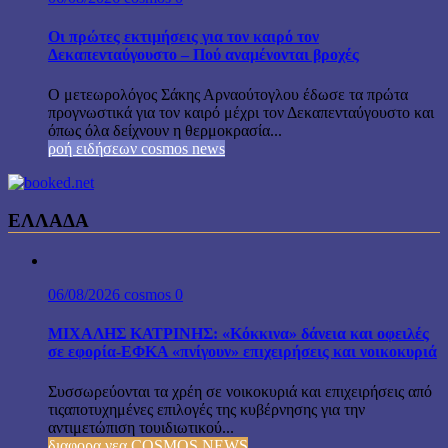
Οι πρώτες εκτιμήσεις για τον καιρό τον
Δεκαπενταύγουστο – Πού αναμένονται βροχές
Ο μετεωρολόγος Σάκης Αρναούτογλου έδωσε τα πρώτα
προγνωστικά για τον καιρό μέχρι τον Δεκαπενταύγουστο και
όπως όλα δείχνουν η θερμοκρασία...
ροή ειδήσεων cosmos news
ΕΛΛΑΔΑ
06/08/2026
cosmos
0
ΜΙΧΑΛΗΣ ΚΑΤΡΙΝΗΣ: «Κόκκινα» δάνεια και οφειλές
σε εφορία-ΕΦΚΑ «πνίγουν» επιχειρήσεις και νοικοκυριά
Συσσωρεύονται τα χρέη σε νοικοκυριά και επιχειρήσεις από
τιςαποτυχημένες επιλογές της κυβέρνησης για την
αντιμετώπιση τουιδιωτικού...
διαφορα νεα COSMOS NEWS