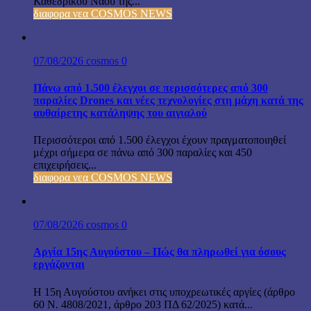
Καθεδρικού Ναού της...
διαφορα νεα COSMOS NEWS
07/08/2026
cosmos
0
Πάνω από 1.500 έλεγχοι σε περισσότερες από 300
παραλίες Drones και νέες τεχνολογίες στη μάχη κατά της
αυθαίρετης κατάληψης του αιγιαλού
Περισσότεροι από 1.500 έλεγχοι έχουν πραγματοποιηθεί
μέχρι σήμερα σε πάνω από 300 παραλίες και 450
επιχειρήσεις...
διαφορα νεα COSMOS NEWS
07/08/2026
cosmos
0
Αργία 15ης Αυγούστου – Πώς θα πληρωθεί για όσους
εργάζονται
Η 15η Αυγούστου ανήκει στις υποχρεωτικές αργίες (άρθρο
60 Ν. 4808/2021, άρθρο 203 ΠΔ 62/2025) κατά...