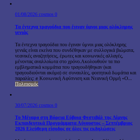
01/08/2026
cosmos
0
Τα έντεχνα τραγούδια που έγιναν ύμνοι μιας ολόκληρης
γενιάς
Τα έντεχνα τραγούδια που έγιναν ύμνοι μιας ολόκληρης
γενιάς είναι εκείνα που συνδέθηκαν με συλλογικά βιώματα,
νεανικές αναζητήσεις, έρωτες και κοινωνικές αλλαγές,
μένοντας αναλλοίωτα στο χρόνο.Ακολουθούν τα πιο
εμβληματικά κομμάτια που τραγουδήθηκαν (και
τραγουδιούνται ακόμα) σε συναυλίες, φοιτητικά δωμάτια και
παραλίες: ✊ Κοινωνική Αφύπνιση και Νεανική Ορμή «Ο...
Πολιτισμός
30/07/2026
cosmos
0
Το Μέγαρο στη Βόρεια Εύβοια Φεστιβάλ της Λίμνης
Εκπαιδευτικά Προγράμματα Αύγουστος – Σεπτέμβριος
2026 Ελεύθερη είσοδος σε όλες τις εκδηλώσεις