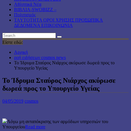
Αθλητικά Νέα
ΒΙΒΛΙΑ-SWOBIZZ –
Πολιτισμός
TAYTOTHTA ΟΡΟΙ ΧΡΗΣΗΣ ΠΡΟΣΩΠΙΚΑ
ΔΕΔΟΜΕΝΑ ΕΠΙΚΟΙΝΩΝΙΑ
Είστε εδώ:
Αρχική
ροή ειδήσεων cosmos news
Το Ίδρυμα Σταύρος Νιάρχος ακύρωσε δωρεά προς το
Υπουργείο Υγείας
Το Ίδρυμα Σταύρος Νιάρχος ακύρωσε
δωρεά προς το Υπουργείο Υγείας
04/05/2019
cosmos
Λόγω μη ανταπόκρισης των αρμόδιων υπηρεσιών του
Υπουργείου
Read more