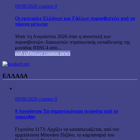
09/08/2026
cosmos
0
Οι εμπειρίες Ελλήνων και Γάλλων πυροσβεστών από τα
πύρινα μέτωπα
Ήταν 1η Αυγούστου 2026 όταν η αποστολή των
πυροσβεστών- διασωστών στρατιωτικής εκπαίδευσης της
μονάδας RIISC4 από...
ροή ειδήσεων cosmos news
ΕΛΛΑΔΑ
09/08/2026
cosmos
0
9 Αυγούστου Τα σημαντικότερα γεγονότα από το
παρελθόν
Γεγονότα 1173: Αρχίζει να κατασκευάζεται, από τον
αρχιτέκτονα Μπονάνο Πιζάνο, το καμπαναριό του