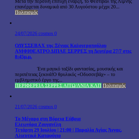
Μετά την περσινή επιτυχή έναρξη, το Φεστιβάλ της Λίμνης
επανέρχεται δυναμικά από 30 Αυγούστου μέχρι 20...
Πολιτισμός
24/07/2026
cosmos
0
ΟΔΥΣΣΕΒΑΧ της Ξένιας Καλογεροπούλου
ΑΜΦΙΘΕΑΤΡΟ ΔΙΠΑΕ ΣΕΡΡΕΣ τη Δευτέρα 27/7 στις
8:45μ.μ.
Ένα μαγικό ταξίδι φαντασίας, μουσικής και
περιπέτειας ξεκινά!Ο θρυλικός «Οδυσσεβάχ» – το
εμβληματικό έργο της...
ΠΕΡΙΦΕΡΕΙΑ ΣΕΡΡΕΣ ΑΙΤΩ/ΛΝΙΑ ΚΛΠ
Πολιτισμός
21/07/2026
cosmos
0
Το Μέγαρο στη Βόρεια Εύβοια
Ελεωνόρα Ζουγανέλη
Τετάρτη 29 Ιουλίου | 21:00 | Παραλία Αγίας Άννας,
Αλιευτικό Καταφύγιο