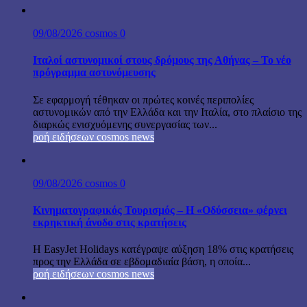
09/08/2026
cosmos
0
Ιταλοί αστυνομικοί στους δρόμους της Αθήνας – Το νέο
πρόγραμμα αστυνόμευσης
Σε εφαρμογή τέθηκαν οι πρώτες κοινές περιπολίες
αστυνομικών από την Ελλάδα και την Ιταλία, στο πλαίσιο της
διαρκώς ενισχυόμενης συνεργασίας των...
ροή ειδήσεων cosmos news
09/08/2026
cosmos
0
Κινηματογραφικός Τουρισμός – Η «Οδύσσεια» φέρνει
εκρηκτική άνοδο στις κρατήσεις
Η EasyJet Holidays κατέγραψε αύξηση 18% στις κρατήσεις
προς την Ελλάδα σε εβδομαδιαία βάση, η οποία...
ροή ειδήσεων cosmos news