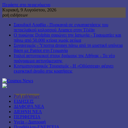
Περάστε στο περιεχόμενο
Κυριακή, 9 Αυγούστου, 2026
ροή ειδήσεων
Σαουδική Αραβία - Πυρκαγιά σε εγκαταστάσεις του
πετρελαϊκού κολοσσού Aramco στην Τζιζάν
Ο τυφώνας Dolphin σαρώνει την Ιαπωνία - Τραυματίες και
πάνω από 50.000 κτίρια χωρίς ρεύμα
Συναγερμός - Ύποπτα drones πάνω από τη μυστική υπόγεια
βάση με Patriot στη Γερμανία
Ιταλοί αστυνομικοί στους δρόμους της Αθήνας - Το νέο
πρόγραμμα αστυνόμευσης
Κινηματογραφικός Τουρισμός - Η «Οδύσσεια» φέρνει
εκρηκτική άνοδο στις κρατήσεις
Ροή ειδήσεων
ΕΙΔΗΣΕΙΣ
ΔΙΑΦΟΡΑ ΝΕΑ
ΔΙΕΘΝΗ ΝΕΑ
ΠΕΡΙΦΕΡΕΙΑ
Υγεία – Διατροφή
Περιβάλλον-ΕΝΕΡΓΕΙΑ