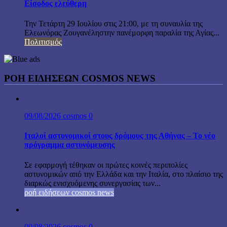
Είσοδος ελεύθερη
Την Τετάρτη 29 Ιουλίου στις 21:00, με τη συναυλία της
Ελεωνόρας Ζουγανέληστην πανέμορφη παραλία της Αγίας...
Πολιτισμός
ΡΟΗ ΕΙΔΗΣΕΩΝ COSMOS NEWS
09/08/2026
cosmos
0
Ιταλοί αστυνομικοί στους δρόμους της Αθήνας – Το νέο
πρόγραμμα αστυνόμευσης
Σε εφαρμογή τέθηκαν οι πρώτες κοινές περιπολίες
αστυνομικών από την Ελλάδα και την Ιταλία, στο πλαίσιο της
διαρκώς ενισχυόμενης συνεργασίας των...
ροή ειδήσεων cosmos news
09/08/2026
cosmos
0