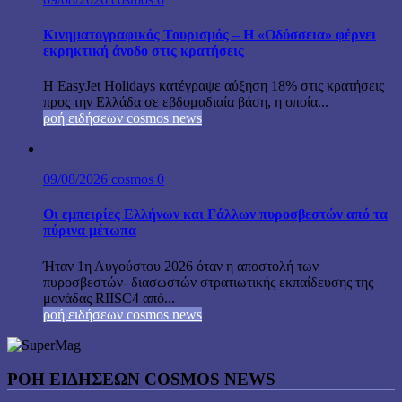
Κινηματογραφικός Τουρισμός – Η «Οδύσσεια» φέρνει
εκρηκτική άνοδο στις κρατήσεις
Η EasyJet Holidays κατέγραψε αύξηση 18% στις κρατήσεις
προς την Ελλάδα σε εβδομαδιαία βάση, η οποία...
ροή ειδήσεων cosmos news
09/08/2026
cosmos
0
Οι εμπειρίες Ελλήνων και Γάλλων πυροσβεστών από τα
πύρινα μέτωπα
Ήταν 1η Αυγούστου 2026 όταν η αποστολή των
πυροσβεστών- διασωστών στρατιωτικής εκπαίδευσης της
μονάδας RIISC4 από...
ροή ειδήσεων cosmos news
ΡΟΉ ΕΙΔΉΣΕΩΝ COSMOS NEWS