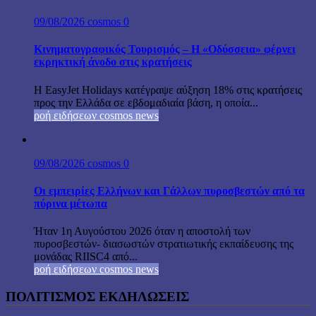
09/08/2026
cosmos
0
Κινηματογραφικός Τουρισμός – Η «Οδύσσεια» φέρνει
εκρηκτική άνοδο στις κρατήσεις
Η EasyJet Holidays κατέγραψε αύξηση 18% στις κρατήσεις
προς την Ελλάδα σε εβδομαδιαία βάση, η οποία...
ροή ειδήσεων cosmos news
09/08/2026
cosmos
0
Οι εμπειρίες Ελλήνων και Γάλλων πυροσβεστών από τα
πύρινα μέτωπα
Ήταν 1η Αυγούστου 2026 όταν η αποστολή των
πυροσβεστών- διασωστών στρατιωτικής εκπαίδευσης της
μονάδας RIISC4 από...
ροή ειδήσεων cosmos news
ΠΟΛΙΤΙΣΜΟΣ ΕΚΔΗΛΩΣΕΙΣ