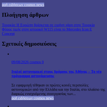
ροή ειδήσεων cosmos news
Πλοήγηση άρθρων
Τουρκία: Η Ευρώπη βρίσκεται σε ειρήνη χάρη στην Τουρκία
Φόρος τιμής στην ιστορική W115 είναι τo Mercedes Icon E
Concept
Σχετικές δημοσιεύσεις
09/08/2026
cosmos
0
Ιταλοί αστυνομικοί στους δρόμους της Αθήνας – Το νέο
πρόγραμμα αστυνόμευσης
Σε εφαρμογή τέθηκαν οι πρώτες κοινές περιπολίες
αστυνομικών από την Ελλάδα και την Ιταλία, στο πλαίσιο της
διαρκώς ενισχυόμενης συνεργασίας των...
ροή ειδήσεων cosmos news