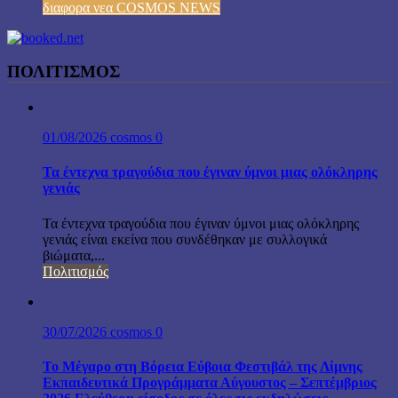
διαφορα νεα COSMOS NEWS
ΠΟΛΙΤΙΣΜΟΣ
01/08/2026
cosmos
0
Τα έντεχνα τραγούδια που έγιναν ύμνοι μιας ολόκληρης
γενιάς
Τα έντεχνα τραγούδια που έγιναν ύμνοι μιας ολόκληρης
γενιάς είναι εκείνα που συνδέθηκαν με συλλογικά
βιώματα,...
Πολιτισμός
30/07/2026
cosmos
0
Το Μέγαρο στη Βόρεια Εύβοια Φεστιβάλ της Λίμνης
Εκπαιδευτικά Προγράμματα Αύγουστος – Σεπτέμβριος