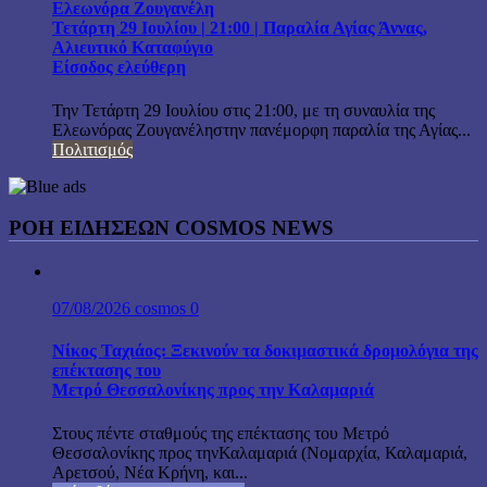
Ελεωνόρα Ζουγανέλη
Τετάρτη 29 Ιουλίου | 21:00 | Παραλία Αγίας Άννας,
Αλιευτικό Καταφύγιο
Είσοδος ελεύθερη
Την Τετάρτη 29 Ιουλίου στις 21:00, με τη συναυλία της
Ελεωνόρας Ζουγανέληστην πανέμορφη παραλία της Αγίας...
Πολιτισμός
ΡΟΗ ΕΙΔΗΣΕΩΝ COSMOS NEWS
07/08/2026
cosmos
0
Νίκος Ταχιάος: Ξεκινούν τα δοκιμαστικά δρομολόγια της
επέκτασης του
Μετρό Θεσσαλονίκης προς την Καλαμαριά
Στους πέντε σταθμούς της επέκτασης του Μετρό
Θεσσαλονίκης προς τηνΚαλαμαριά (Νομαρχία, Καλαμαριά,
Αρετσού, Νέα Κρήνη, και...