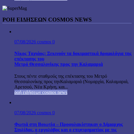
ΡΟΉ ΕΙΔΉΣΕΩΝ COSMOS NEWS
07/08/2026
cosmos
0
Νίκος Ταχιάος: Ξεκινούν τα δοκιμαστικά δρομολόγια της
επέκτασης του
Μετρό Θεσσαλονίκης προς την Καλαμαριά
Στους πέντε σταθμούς της επέκτασης του Μετρό
Θεσσαλονίκης προς τηνΚαλαμαριά (Νομαρχία, Καλαμαριά,
Αρετσού, Νέα Κρήνη, και...
ροή ειδήσεων cosmos news
07/08/2026
cosmos
0
Φωτιά στη Βοιωτία – Προφυλακίστηκαν ο Δήμαρχος
Στυλίδας, ο εργολάβος και ο επιχειρηματίας με τις