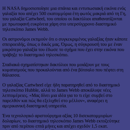
Η NASA δημοσιοποίησε μια σπάνια και εντυπωσιακή εικόνα ενός
γαλαξία που απέχει 500 εκατομμύρια έτη φωτός μακριά από τη Γη,
του γαλαξία Cartwheel, του οποίου οι δακτύλιοι απαθανατίζονται
με πρωτοφανή ευκρίνεια χάρη στο υπερσύγχρονο διαστημικό
τηλεσκόπιο James Webb.
Οι αστρονόμοι εκτιμούν ότι ο συγκεκριμένος γαλαξίας ήταν κάποτε
σπειροειδής, όπως ο δικός μας. Όμως, η σύγκρουσή του με έναν
μικρότερο γαλαξία του έδωσε το σχήμα που έχει στην εικόνα που
τράβηξε το διαστημικό τηλεσκόπιο.
Σταδιακά σχηματίστηκαν δακτύλιοι που μοιάζουν με τους
κυματισμούς που προκαλούνται από ένα βότσαλο που πέφτει στη
θάλασσα.
Ο γαλαξίας Cartwheel είχε ήδη παρατηρηθεί από το διαστημικό
τηλεσκόπιο Hubble, αλλά το James Webb αποκάλυψε νέες
λεπτομέρειες. «Μας δίνει μια ιδέα για το τι είχε συμβεί στο
παρελθόν και πώς θα εξελιχθεί στο μέλλον», αναφέρει η
αμερικανική διαστημική υπηρεσία.
Ένα τεχνολογικό αριστούργημα αξίας 10 δισεκατομμυρίων
δολαρίων, το διαστημικό τηλεσκόπιο James Webb εκτοξεύτηκε
πριν από περίπου επτά μήνες και απέχει σχεδόν 1,5 εκατ.