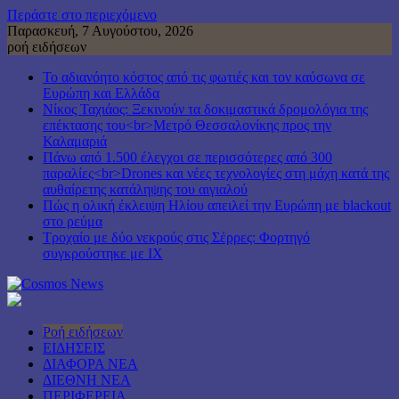
Περάστε στο περιεχόμενο
Παρασκευή, 7 Αυγούστου, 2026
ροή ειδήσεων
Το αδιανόητο κόστος από τις φωτιές και τον καύσωνα σε
Ευρώπη και Ελλάδα
Νίκος Ταχιάος: Ξεκινούν τα δοκιμαστικά δρομολόγια της
επέκτασης του<br>Μετρό Θεσσαλονίκης προς την
Καλαμαριά
Πάνω από 1.500 έλεγχοι σε περισσότερες από 300
παραλίες<br>Drones και νέες τεχνολογίες στη μάχη κατά της
αυθαίρετης κατάληψης του αιγιαλού
Πώς η ολική έκλειψη Ηλίου απειλεί την Ευρώπη με blackout
στο ρεύμα
Τροχαίο με δύο νεκρούς στις Σέρρες: Φορτηγό
συγκρούστηκε με ΙΧ
Ροή ειδήσεων
ΕΙΔΗΣΕΙΣ
ΔΙΑΦΟΡΑ ΝΕΑ
ΔΙΕΘΝΗ ΝΕΑ
ΠΕΡΙΦΕΡΕΙΑ