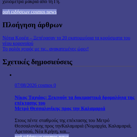
χιλιόμετρα μακριά από τη Γη.
ροή ειδήσεων cosmos news
Πλοήγηση άρθρων
Νότια Κορέα – Ξεπέρασαν τα 20 εκατομμύρια τα κρούσματα του
νέου κορονοϊού
Το ρολόι χειρός με τις.. ανακατεμένες ώρες!
Σχετικές δημοσιεύσεις
07/08/2026
cosmos
0
Νίκος Ταχιάος: Ξεκινούν τα δοκιμαστικά δρομολόγια της
επέκτασης του
Μετρό Θεσσαλονίκης προς την Καλαμαριά
Στους πέντε σταθμούς της επέκτασης του Μετρό
Θεσσαλονίκης προς τηνΚαλαμαριά (Νομαρχία, Καλαμαριά,
Αρετσού, Νέα Κρήνη, και...
ροή ειδήσεων cosmos news