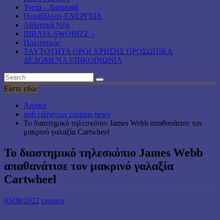
Υγεία – Διατροφή
Περιβάλλον-ΕΝΕΡΓΕΙΑ
Αθλητικά Νέα
ΒΙΒΛΙΑ-SWOBIZZ –
Πολιτισμός
TAYTOTHTA ΟΡΟΙ ΧΡΗΣΗΣ ΠΡΟΣΩΠΙΚΑ
ΔΕΔΟΜΕΝΑ ΕΠΙΚΟΙΝΩΝΙΑ
Είστε εδώ:
Αρχική
ροή ειδήσεων cosmos news
Το διαστημικό τηλεσκόπιο James Webb απαθανάτισε τον
μακρινό γαλαξία Cartwheel
Το διαστημικό τηλεσκόπιο James Webb
απαθανάτισε τον μακρινό γαλαξία
Cartwheel
03/08/2022
cosmos