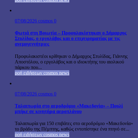
07/08/2026
cosmos
0
Φωτιά στη Βοιωτία – Προφυλακίστηκαν ο Δήμαρχος
Στυλίδας, ο εργολάβος και ο επιχειρηματίας με τις
ανεμογεννήτριες
Προφυλακιστέοι κρίθηκαν ο Δήμαρχος Στυλίδας, Γιάννης
Αποστόλου, ο εργολάβος και ο ιδιοκτήτης του αιολικού
πάρκου που...
ροή ειδήσεων cosmos news
07/08/2026
cosmos
0
Ταλαιπωρία στο αεροδρόμιο «Μακεδονία» – Πουλί
μπήκε σε κινητήρα αεροπλάνου
Ταλαιπωρία για 150 επιβάτες στο αεροδρόμιο «Μακεδονία»
το βράδυ της Πέμπτης, καθώς εντοπίστηκε ένα πτηνό σε...
ροή ειδήσεων cosmos news