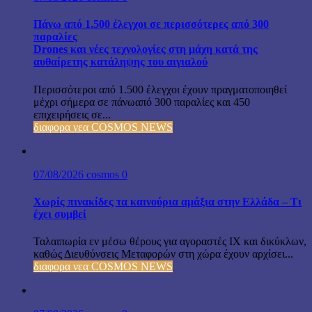
Πάνω από 1.500 έλεγχοι σε περισσότερες από 300
παραλίες
Drones και νέες τεχνολογίες στη μάχη κατά της
αυθαίρετης κατάληψης του αιγιαλού
Περισσότεροι από 1.500 έλεγχοι έχουν πραγματοποιηθεί
μέχρι σήμερα σε πάνωαπό 300 παραλίες και 450
επιχειρήσεις σε...
διαφορα νεα COSMOS NEWS
07/08/2026
cosmos
0
Χωρίς πινακίδες τα καινούρια αμάξια στην Ελλάδα – Τι
έχει συμβεί
Ταλαιπωρία εν μέσω θέρους για αγοραστές ΙΧ και δικύκλων,
καθώς Διευθύνσεις Μεταφορών στη χώρα έχουν αρχίσει...
διαφορα νεα COSMOS NEWS