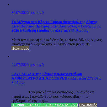
30/07/2026
cosmos
0
Το Μέγαρο στη Βόρεια Εύβοια Φεστιβάλ της Λίμνης
Εκπαιδευτικά Προγράμματα Αύγουστος – Σεπτέμβριος
2026 Ελεύθερη είσοδος σε όλες τις εκδηλώσεις
Μετά την περσινή επιτυχή έναρξη, το Φεστιβάλ της Λίμνης
επανέρχεται δυναμικά από 30 Αυγούστου μέχρι 20...
Πολιτισμός
24/07/2026
cosmos
0
ΟΔΥΣΣΕΒΑΧ της Ξένιας Καλογεροπούλου
ΑΜΦΙΘΕΑΤΡΟ ΔΙΠΑΕ ΣΕΡΡΕΣ τη Δευτέρα 27/7 στις
8:45μ.μ.
Ένα μαγικό ταξίδι φαντασίας, μουσικής και
περιπέτειας ξεκινά!Ο θρυλικός «Οδυσσεβάχ» – το
εμβληματικό έργο της...
ΠΕΡΙΦΕΡΕΙΑ ΣΕΡΡΕΣ ΑΙΤΩ/ΛΝΙΑ ΚΛΠ
Πολιτισμός