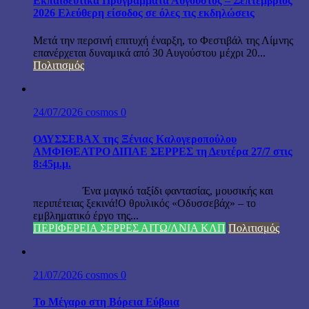
Εκπαιδευτικά Προγράμματα Αύγουστος – Σεπτέμβριος
2026 Ελεύθερη είσοδος σε όλες τις εκδηλώσεις
Μετά την περσινή επιτυχή έναρξη, το Φεστιβάλ της Λίμνης
επανέρχεται δυναμικά από 30 Αυγούστου μέχρι 20...
Πολιτισμός
24/07/2026
cosmos
0
ΟΔΥΣΣΕΒΑΧ της Ξένιας Καλογεροπούλου
ΑΜΦΙΘΕΑΤΡΟ ΔΙΠΑΕ ΣΕΡΡΕΣ τη Δευτέρα 27/7 στις
8:45μ.μ.
Ένα μαγικό ταξίδι φαντασίας, μουσικής και
περιπέτειας ξεκινά!Ο θρυλικός «Οδυσσεβάχ» – το
εμβληματικό έργο της...
ΠΕΡΙΦΕΡΕΙΑ ΣΕΡΡΕΣ ΑΙΤΩ/ΛΝΙΑ ΚΛΠ
Πολιτισμός
21/07/2026
cosmos
0
Το Μέγαρο στη Βόρεια Εύβοια