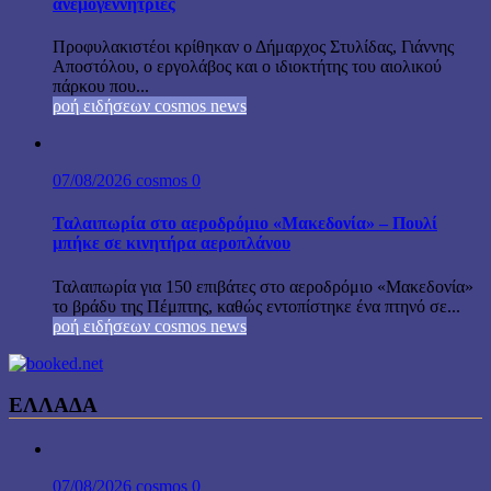
ανεμογεννήτριες
Προφυλακιστέοι κρίθηκαν ο Δήμαρχος Στυλίδας, Γιάννης
Αποστόλου, ο εργολάβος και ο ιδιοκτήτης του αιολικού
πάρκου που...
ροή ειδήσεων cosmos news
07/08/2026
cosmos
0
Ταλαιπωρία στο αεροδρόμιο «Μακεδονία» – Πουλί
μπήκε σε κινητήρα αεροπλάνου
Ταλαιπωρία για 150 επιβάτες στο αεροδρόμιο «Μακεδονία»
το βράδυ της Πέμπτης, καθώς εντοπίστηκε ένα πτηνό σε...
ροή ειδήσεων cosmos news
ΕΛΛΑΔΑ
07/08/2026
cosmos
0