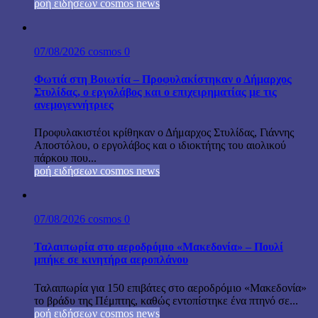
ροή ειδήσεων cosmos news
07/08/2026
cosmos
0
Φωτιά στη Βοιωτία – Προφυλακίστηκαν ο Δήμαρχος
Στυλίδας, ο εργολάβος και ο επιχειρηματίας με τις
ανεμογεννήτριες
Προφυλακιστέοι κρίθηκαν ο Δήμαρχος Στυλίδας, Γιάννης
Αποστόλου, ο εργολάβος και ο ιδιοκτήτης του αιολικού
πάρκου που...
ροή ειδήσεων cosmos news
07/08/2026
cosmos
0
Ταλαιπωρία στο αεροδρόμιο «Μακεδονία» – Πουλί
μπήκε σε κινητήρα αεροπλάνου
Ταλαιπωρία για 150 επιβάτες στο αεροδρόμιο «Μακεδονία»
το βράδυ της Πέμπτης, καθώς εντοπίστηκε ένα πτηνό σε...
ροή ειδήσεων cosmos news