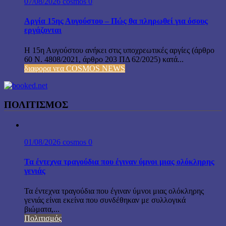
07/08/2026
cosmos
0
Αργία 15ης Αυγούστου – Πώς θα πληρωθεί για όσους
εργάζονται
Η 15η Αυγούστου ανήκει στις υποχρεωτικές αργίες (άρθρο
60 Ν. 4808/2021, άρθρο 203 ΠΔ 62/2025) κατά...
διαφορα νεα COSMOS NEWS
ΠΟΛΙΤΙΣΜΟΣ
01/08/2026
cosmos
0
Τα έντεχνα τραγούδια που έγιναν ύμνοι μιας ολόκληρης
γενιάς
Τα έντεχνα τραγούδια που έγιναν ύμνοι μιας ολόκληρης
γενιάς είναι εκείνα που συνδέθηκαν με συλλογικά
βιώματα,...
Πολιτισμός